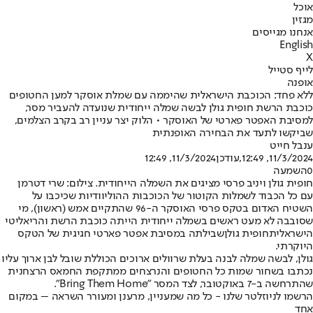
אוכל
מגזין
אנחנו מגייסים
English
X
לייף סטייל
אופנה
ללא פחד: הכוכבת הישראלית שהיממה עם שמלת אוסקר למען החטופים
כוכבת הרשת חופית גולן לבשה שמלה ייחודית שנועדה להעביר מסר,
למסיבת האפטר פארטי של האוסקר • הלוק יצר עניין רב בקרב הצלמים,
שביקשו לתעד את הבחירה האופנתית
ענבל חייט
11/3/2024, 12:49
,עודכן
11/3/2024, 12:49
0
השמעה
חופית גולן ויניב פרסי מציגים את השמלה הייחודית. צילום: שרי דטרמן
עם כל הכבוד לשמלות הקוטור של הכוכבות ההוליוודיות שכיכבו על
השטיח האדום בטקס פרסי האוסקר ה-96 שהתקיים אמש (ראשון), מי
שסובבה לא מעט ראשים בשמלה ייחודית הייתה כוכבת הרשת והריאליטי
הישראלית
חופית גולן
שבילתה במסיבת אפטר פארטי חגיגית של הטקס
היוקרתי.
גולן, לבשה שמלה לבנה בעלת שרוולים ארוכים הכוללת שובל לבן ארוך עליו
נכתבו בשחור שמות כל החטופים והנרצחים ממתקפת החמאס הרצחנית
שהתרחשה ב-7 באוקטובר, לצד המסר "Bring Them Home".
הרשמו לניוזלטר שלנו - כל מה שמעניין, מרענן ומעורר השראה – במקום
אחד