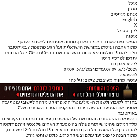
אוכל
מגזין
אנחנו מגייסים
English
X
לייף סטייל
אופנה
הטישרטים שאתם חייבים בארון: מחווה אופנתית ליישובי העוטף
מתוך אהבה ועיסוק במורשת הישראלית ועל רקע מתקפת 7 באוקטובר
נולדו להם 13 חולצות מעוצבות בהשראת שנות ה-60 וה-70 • כל הרווחים
יתרמו למרכזי חוסן
ליהיא גלמן רם
6/3/2024, 07:09
,עודכן
6/3/2024, 07:09
0
השמעה
עוטף. מחווה מעוצבת. צילום: ניל כהן
בחזרה לקיבוץ ולשנות ה-70:
"עוטף" הוא פרויקט מחווה ליישובי עוטף עזה
שספגו את הפגיעה הקשה ביותר במתקפת הטרור האכזרית של 7
באוקטובר.
בהשראת ההיסטוריה והמורשת של המושבים, עיירות הפיתוח והקיבוצים
נולד המיזם שהינו שיתוף פעולה בין מסעדת האחים של אסף ויותם דוקטור
למותג קון של המעצב ניל כהן ובמסגרתו עוצבו 13 חולצות ל-12 יישובים,
מתוך הבנה כי מאז ועד עולם ובעיקר כרגע, כולנו שותפי גורל.