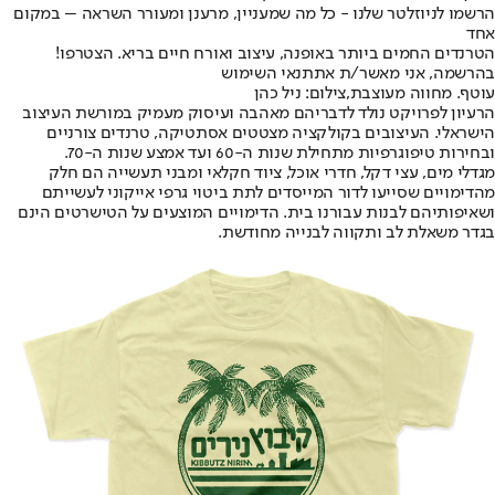
הרשמו לניוזלטר שלנו - כל מה שמעניין, מרענן ומעורר השראה – במקום
אחד
הטרנדים החמים ביותר באופנה, עיצוב ואורח חיים בריא. הצטרפו!
בהרשמה, אני מאשר/ת את
תנאי השימוש
עוטף. מחווה מעוצבת,צילום: ניל כהן
הרעיון לפרויקט נולד לדבריהם מאהבה ועיסוק מעמיק במורשת העיצוב
הישראלי. העיצובים בקולקציה מצטטים אסתטיקה, טרנדים צורניים
ובחירות טיפוגרפיות מתחילת שנות ה-60 ועד אמצע שנות ה-70.
מגדלי מים, עצי דקל, חדרי אוכל, ציוד חקלאי ומבני תעשייה הם חלק
מהדימויים שסייעו לדור המייסדים לתת ביטוי גרפי אייקוני לעשייתם
ושאיפותיהם לבנות עבורנו בית. הדימויים המוצעים על הטישרטים הינם
בגדר משאלת לב ותקווה לבנייה מחודשת.