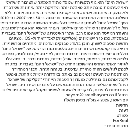
"ישראל היום" הוא גוף תקשורת שנוסד מתוך האמונה שהציבור הישראלי
ראוי לעיתונות טובה יותר, מאוזנת יותר ומדויקת יותר. עיתונות שמדברת
ולא צועקת. עיתונות אמינה, אובייקטיבית ועניינית. עיתונות אחרת וללא
תשלום. המהדורה המודפסת הראשונה פורסמה ב-30 ביולי 2007, וב-2010
הפך "ישראל היום" לעיתון הישראלי בעל שיעור החשיפה הגבוה ביותר בימי
חול. מו"ל העיתון היא ד"ר מרים אדלסון. העורך הראשי הוא עמר לחמנוביץ,
והעורך המייסד הוא עמוס רגב. אתרי האינטרנט של "ישראל היום" בעברית
ובאנגלית, כמו כן היישומונים (אפליקציות) לאנדרואיד ול-iOS, מציגים
חדשות מסביב לשעון, תוכן בלעדי, מבזקים ועדכונים, ניתוחים ופרשנויות,
וידיאו, פודקאסטים ושידורים חיים. פלטפורמות הדיגיטל של "ישראל היום"
כוללות ערוצי חדשות ודעות, תרבות ובידור, לייף סטייל, טכנולוגיה, ספורט,
כלכלה וצרכנות, בריאות, חיילים, אוכל, יהדות, תיירות ורכב. ב-2021 עלו
לאוויר האתר החדש והיישומון החדש של "ישראל היום" בעברית, במטרה
לספק לגולשים חוויה מהירה, עדכנית, בטוחה ונוחה. תכני המהדורה
המודפסת של העיתון זמינים גם באתר, במהדורה יומית מקוונת, ואפשר
לקבל אותם גם בניוזלטר. מועדון ההטבות הייחודי "הקליקה של ישראל
היום" מציע לגולשי האתר הנחות ומבצעים על מוצרים ושירותים. ישראל
היום פתוח להערות, לביקורת ולהצעות לשיפור מקהל הקוראים. פנו אלינו
במייל hayom@israelhayom.co.il.
יום ראשון, 12.4.2026
כ"ה בניסן תשפ"ו
חדשות
דעות
ספורט
ForReal
תרבות ובידור