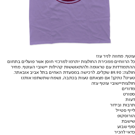
עוטף. מחווה לניר עוז
כל הרווחים ממכירת החולצות יתרמו למרכזי חוסן אשר פועלים בתחום
ההתמודדות עם טראומה ולהתאוששות קהילות יישובי העוטף. מחיר
חולצה: 89.90 שקלים. לרכישה במסעדת האחים בתל אביב או
באתר
.
טעינו? נתקן! אם מצאתם טעות בכתבה, נשמח שתשתפו אותנו
חולצות
יישובי עוטף עזה
מדורים
ספורט
דעות
תרבות ובידור
לייף סטייל
הורוסקופ
שישבת
סוף שבוע
כדאי להכיר