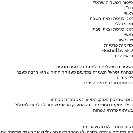
סיפור המשק הישראלי
נדל"ן
ראשי
זמני כניסת וצאת השבת
מידע כללי
זמני כניסת וצאת שבת
ראשי
צרו קשר
מדיניות פרטיות
Hosted by SPD
כדאי
להכיר
הצעירים שמצליחים לפתור כל בעיה מדעית
נבחרת ישראל הצעירה במדעים מעניקה חוויה שהיא הרבה מעבר
ללימודים
בשיתוף מרכז מדעני העתיד
בזמן שהצפון נאבק, הסיוע הגיע מכיוון מפתיע
בעלי עסקים מספרים - זה המענק הכספי שעוזר לנו לחזור למסלול
בשיתוף מזרחי טפחות
נקיון פסח - לא מה שהכרתם
דק במיוחד, עוצמה אדירה ולא מפחד מאף מכשול: שואב האבק שמשנה את