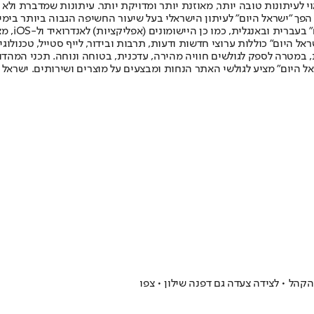
לעיתונות טובה יותר, מאוזנת יותר ומדויקת יותר. עיתונות שמדברת ולא צ
שלום. המהדורה המודפסת הראשונה פורסמה ב-30 ביולי 2007, וב-2010 הפך "ישראל היום" לעיתון הישראלי בעל שי
לחמנוביץ,
ל היום" כוללות ערוצי חדשות ודעות, תרבות ובידור, לייף סטייל, טכנולוגיה
ברית, במטרה לספק לגולשים חוויה מהירה, עדכנית, בטוחה ונוחה. תכני המה
ל היום" מציע לגולשי האתר הנחות ומבצעים על מוצרים ושירותים. ישראל 
קהל • לצידה צעדה גם דפנה שילון • צפו