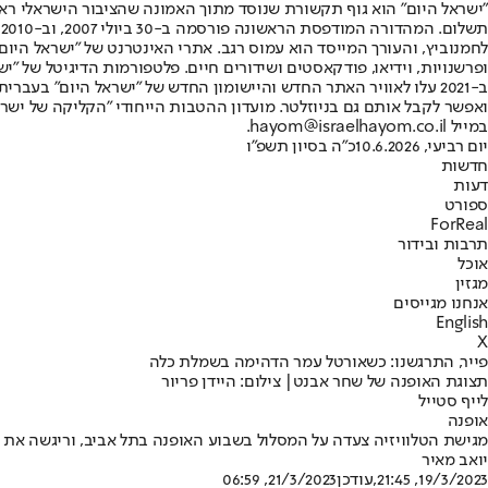
"ישראל היום" הוא גוף תקשורת שנוסד מתוך האמונה שהציבור הישראלי ראוי 
ת
ופרשנויות, וידיאו, פודקאסטים ושידורים חיים. פלטפורמות הדיגיטל של "ישרא
ב-2021 עלו לאוויר האתר החדש והיישומון החדש של "ישראל היום" בע
ואפשר לקבל אותם גם בניוזלטר. מועדון ההטבות הייחודי "הקליקה של ישרא
במייל hayom@israelhayom.co.il.
יום רביעי, 10.6.2026
כ"ה בסיון תשפ"ו
חדשות
דעות
ספורט
ForReal
תרבות ובידור
אוכל
מגזין
אנחנו מגייסים
English
X
פייר, התרגשנו: כשאורטל עמר הדהימה בשמלת כלה
תצוגת האופנה של שחר אבנט| צילום: היידן פריור
לייף סטייל
אופנה
מגישת הטלוויזיה צעדה על המסלול בשבוע האופנה בתל אביב, וריגשה את ה
יואב מאיר
19/3/2023, 21:45
,עודכן
21/3/2023, 06:59