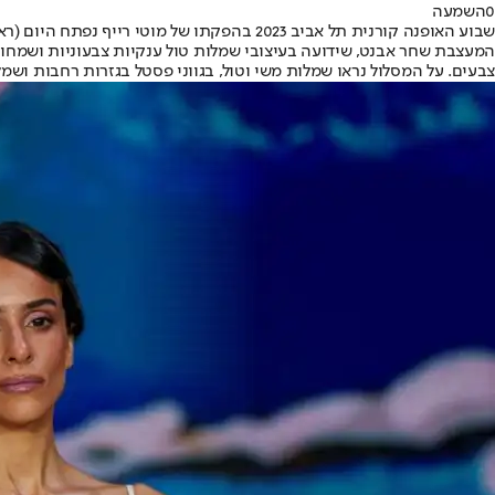
0
השמעה
שבוע האופנה קורנית תל אביב 2023 בהפקתו של מוטי רייף נפתח היום (ראשון). השנה בלטה במיוחד ההתייחסות למצב הסוער במדינה, והמעצבים השונים נותנים את התייחסותם על ידי עיצוב פריטים ברוח התקופה.
המעצבת שחר אבנט, שידועה בעיצובי שמלות טול ענקיות צבעוניות ושמחות
צבעים. על המסלול נראו שמלות משי וטול, בגווני פסטל בגזרות רחבות וש