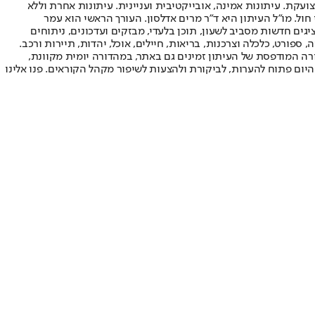
ועקת. עיתונות אמינה, אובייקטיבית ועניינית. עיתונות אחרת וללא
עור החשיפה הגבוה ביותר בימי חול. מו"ל העיתון היא ד"ר מרים אדלסון. העורך הראשי הוא עמר
 והעורך המייסד הוא עמוס רגב. אתרי האינטרנט של "ישראל היום" בעברית ובאנגלית, כמו כן היישומונים (אפליקציות) לאנדרואיד ול-iOS, מציגים חדשות מסביב לשעון, תוכן בלעדי, מבזקים ועדכונים, ניתוחים
, ספורט, כלכלה וצרכנות, בריאות, חיילים, אוכל, יהדות, תיירות ורכב.
דורה המודפסת של העיתון זמינים גם באתר, במהדורה יומית מקוונת,
היום פתוח להערות, לביקורת ולהצעות לשיפור מקהל הקוראים. פנו אלינו