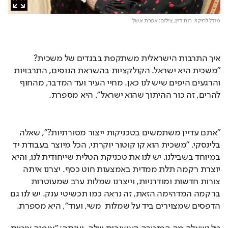
מודל לחיקוי. רות דיין,
צילום: אפרת אשל
איך התרבות הישראלית משתקפת בבגדים של משכית? 
"משכית היא ישראל. הקולקציות בהשראת הנופים, התרבויות 
והרגעים היפים שיש לנו כאן. מחיי העיר ועד המדבר, מהחוף 
להרים, זה כור ההיתוך שהוא ישראל", היא מספרת.
"אתם עדיין משתמשים בטכניקות ייצור מסורתיות?", שאלה 
בלינסקי. "משכית הוא קו קוטור יוקרתי, הכל מיוצר בעבודת יד 
במיוחד בשבילנו. יש לנו את טכניקת הטלית שייחודית לנו, והיא 
יוצרת רקמה תלת ממדית באמצעות חוט כסף. יצרנו איתה 
צורות חדשות ומודרניות, וייצרנו שמלות ערב שמעוטרות 
ברקמה המדהימה הזאת, זה נראה כמו תכשיטי ענק. יש לנו גם 
הדפסים שמצוירים ביד על שמלות  משי, ועוד", היא מספרת.