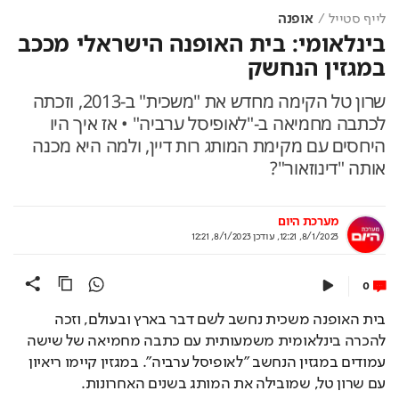
לייף סטייל
אופנה
בינלאומי: בית האופנה הישראלי מככב
במגזין הנחשק
שרון טל הקימה מחדש את "משכית" ב-2013, וזכתה
לכתבה מחמיאה ב-"לאופיסל ערביה" • אז איך היו
היחסים עם מקימת המותג רות דיין, ולמה היא מכנה
אותה "דינוזאור"?
מערכת היום
8/1/2023, 12:21
,
עודכן
8/1/2023, 12:21
0
בית האופנה משכית נחשב לשם דבר בארץ ובעולם, וזכה 
להכרה בינלאומית משמעותית עם כתבה מחמיאה של שישה 
עמודים במגזין הנחשב "לאופיסל ערביה". במגזין קיימו ריאיון 
עם שרון טל, שמובילה את המותג בשנים האחרונות.