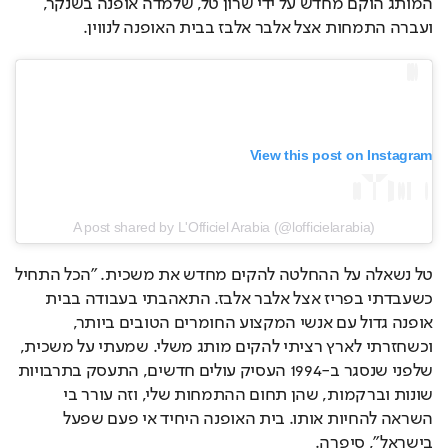
המותג הוקם מחדש על ידי שרון טל, שלמדה אופנה בשנקר, 
ועברה התמחות אצל אלבר אלבז בבית האופנה לנווין.
View this post on Instagram
A post shared by L'Officiel Arabia (@lofficielarabia)
טל נשאלה על ההחלטה להקים מחדש את משכית. "הכל התחיל 
כשעבדתי בפריז אצל אלבר אלבז. התאהבתי בעבודה בבית 
אופנה גדול עם אנשי המקצוע החומרים הטובים ביותר, 
וכשחזרתי לארץ רציתי להקים מותג משלי. שמעתי על משכית, 
שלפני שנסגר ב-1994 העסיק עולים חדשים, התעסק בתרבויות 
שונות וברקמות, שהן תחום ההתמחות שלי, וזה עורר בי 
השראה להחיות אותו. בית האופנה היחיד אי פעם שפעל 
בישראל", סיפרה.