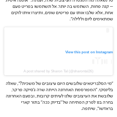
טל נשאלה מה המנטרה העיצובית שלה, וענתה: "אופנה איטית 
– קנה פחות, השתמש בה יותר. אל תשתמשו בפריט פעם 
אחת, אלא שלבו אותו עם פריטים שונים, ותיצרו איתו לוקים 
שמתאימים ליום וללילה".
View this post on Instagram
A post shared by Sharon Tal (@sharontal26)
"מי הסלבריטאים שלובשים היום עיצובים של משכית?", שאלה 
בלינסקי. "המפורסמת האחרונה הייתה שרה ג'סיקה פרקר, 
שלובשת את העיצובים שלנו לעיתים קרובות, ובפעם האחרונה 
בחרה בנו לפרק הפתיחה של "בדיוק ככה" בתור קארי 
בראדשו", שיתפה.