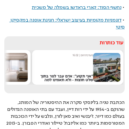
• 
נחשף הסוד: קארי בראדשו בשמלה של משכית
• 
דוגמניות מקומיות בעיצוב ישראלי: חגיגת אופנה במקסיקו 
סיטי
עוד כותרות
מערכת היום
|
16:02
אסף ג
"אני תקוע": אדם עבר לגור בתוך
רוצ
שלט חוצות - ולא תאמינו למה
במל
הכתבת טניה בלינסקי סקרה את ההיסטוריה של המותג, 
שהוקם ב-1954 על ידי רות דיין, ועבד עם בתי האופנה הגדולים 
בעולם כמו דיור, ז'יבנשי ואיב סאן לורן, ונלבש על ידי הכוכבות 
המפורסמות ביותר כמו אליזבת' טיילור ואודרי הפבורן. ב-2013 