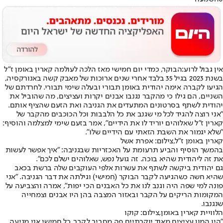
אין גבול לרוע:
הבוקר, כמדי יום חמישי מאז הלכה לעולמה קארין באומן ז"ל
בשנת 2023 בגיל 35 בלבד אחרי שנים ארוכות של מאבק קשה באנורקסיה,
הגיעו לקברה אימה יהודית באומן תבורי ובעלה שימי תבורי. לחרדתם של
השניים, הם גילו כי מהקבר נגנבו אבנים יקרות ועציצים, מה שהוביל את
יהודית לשתף בסרטונים המתעדים את הגניבה ואת הזעם שהציף אותם.
"אני רוצה להגיד לכל מי שגנב את כל הלבבות וכל הכוכבים מהקבר של
קארין ז"ל שאלוהים יוריד לו את הידיים", אמר בזעם שימי למצלמה והוסיף:
"שלא יגמור את השבת הזאתי עם הידיים שלו".
קארין באומן ז"ל,צילום: אפרת אשל
בהמשך הוסיף והביע תרעומת על האכזריות שבגניבה: "איך אפשר לעשות
את זה ליהודית שהיא בוכה. זה גועל נפש, שאלוהים ישלם לכם".
גם יהודית ביקשה לשתף את עשרות אלפי העוקבים שלה ברשת בכאב
שהיא חשה כשהגיעה לקבר הבוקר (חמישי) וגילתה את דבר הגניבה. "אני
פונה למי שפה היה וגנב לנו את כל האבנים הכי יפות", אמרה והצביעה על
המקומות הריקים על הקבר ובאזור המצבה בהן היו אבנים וצמחייה
שנגנבו.
הלוויית קארין באומן,צילום: קוקו
"היו המון עציצים מאוד יוקרתיים פה מסביב לקבר. כל חמישי אני מגיעה