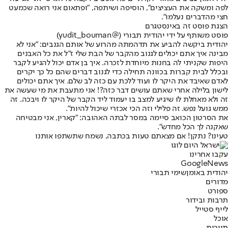
לפה ומשקה את העציצים", הוסיפה ושיתפה, "ופתאום אני רואה שכמעט
חצי מהדברים נעלמו".
הצגת פוסט זה באינסטגרם
פוסט משותף על ידי ‏‎יהודית תבורי‎‏ (@‏‎yudit_bouman‎‏)
יהודית ביקשה להביע את תדהמתה מהרוע של אותם הגנבים: "אני לא
מבינה איך אתם יכולים לגנוב מהקבר של הבת שלי ז"ל את כל האבנים
היפות שקניתי לה בחנות מיוחדת לזכרה. איך בן אדם יכול להגיע לקבר
ובכלל לבית קברות בכוונה תחילה כדי לגנוב דברים שהם כל כך יקרים
לאדם שאיבד את היקר לו ועוד ללכת עם כזה לב שלם. איך אתם יכולים
לישון בלילה אחרי שאתם עושים דבר כזה?! אני מתעבת את מי שעשה את
זה ולא מאחלת לו שיגיע למצב בו יעמוד ליד הקבר של היקר לו ויבכה. זה
ממש גועל נפש. זה פלילי וזה הכי אכזרי שיכול להיות".
את הסרטון הכואב סיימה במסר לבתה האהובה: "קארין, אני מבטיחה
שאקנה לך הכל מחדש".
טעינו? נתקן! אם מצאתם טעות בכתבה, נשמח שתשתפו אותנו
עקבו אחרינו
G
o
o
g
l
e
News
יהודית באומן
שימי תבורי
מדורים
ספורט
תרבות ובידור
לייף סטייל
אוכל
תיירות