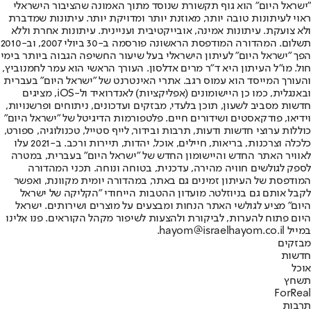
"ישראל היום" הוא גוף תקשורת שנוסד מתוך האמונה שהציבור הישראלי
ראוי לעיתונות טובה יותר, מאוזנת יותר ומדויקת יותר. עיתונות שמדברת
ולא צועקת. עיתונות אמינה, אובייקטיבית ועניינית. עיתונות אחרת וללא
תשלום. המהדורה המודפסת הראשונה פורסמה ב-30 ביולי 2007, וב-2010
הפך "ישראל היום" לעיתון הישראלי בעל שיעור החשיפה הגבוה ביותר בימי
חול. מו"ל העיתון היא ד"ר מרים אדלסון. העורך הראשי הוא עמר לחמנוביץ,
והעורך המייסד הוא עמוס רגב. אתרי האינטרנט של "ישראל היום" בעברית
ובאנגלית, כמו כן היישומונים (אפליקציות) לאנדרואיד ול-iOS, מציגים
חדשות מסביב לשעון, תוכן בלעדי, מבזקים ועדכונים, ניתוחים ופרשנויות,
וידיאו, פודקאסטים ושידורים חיים. פלטפורמות הדיגיטל של "ישראל היום"
כוללות ערוצי חדשות ודעות, תרבות ובידור, לייף סטייל, טכנולוגיה, ספורט,
כלכלה וצרכנות, בריאות, חיילים, אוכל, יהדות, תיירות ורכב. ב-2021 עלו
לאוויר האתר החדש והיישומון החדש של "ישראל היום" בעברית, במטרה
לספק לגולשים חוויה מהירה, עדכנית, בטוחה ונוחה. תכני המהדורה
המודפסת של העיתון זמינים גם באתר, במהדורה יומית מקוונת, ואפשר
לקבל אותם גם בניוזלטר. מועדון ההטבות הייחודי "הקליקה של ישראל
היום" מציע לגולשי האתר הנחות ומבצעים על מוצרים ושירותים. ישראל
היום פתוח להערות, לביקורת ולהצעות לשיפור מקהל הקוראים. פנו אלינו
במייל hayom@israelhayom.co.il.
מבזקים
חדשות
אוכל
תשחץ
ForReal
תרבות