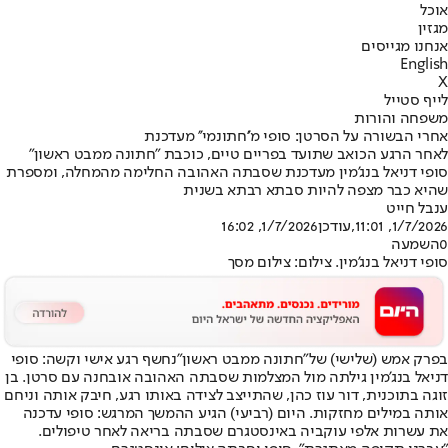
אוכל
מגזין
אנחנו מגייסים
English
X
לייף סטייל
משפחה והורות
אחרי הבשורה על הסרטן: סופי מ''חתונמי'' מעדכנת
לאחר הרגע הכואב שתועד בפריים טיים, כוכבת "חתונה ממבט ראשון"
סופי דניאל בנג'מין מעדכנת שסבתה האהובה החלימה מהמחלה, ומספרת
שהיא כבר מצפה להיות סבתא רבתא בשנית
ענבל חייט
1/7/2026, 11:01
,עודכן
1/7/2026, 16:02
0
השמעה
סופי דניאל בנג'מין. צילום: צילום מסך
בפרק אמש (שלישי) של
"חתונה ממבט ראשון"
נחשף רגע אישי וקשה: סופי
דניאל בנג'מין גילתה מול המצלמות שסבתה האהובה אובחנה עם סרטן. בן
זוגה בתוכנית, דור עוז כהן, שהתייצב לצידה באותו רגע, חיבק אותה וניחם
אותה במילים מחזקות. היום (רביעי) הגיע ההמשך המרגש: סופי עדכנה
את עשרות אלפי עוקביה באינסטגרם שסבתה בריאה לאחר טיפולים.