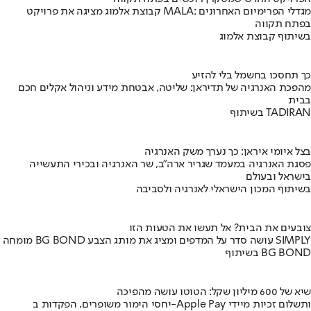
קבוצת אלמוג מציגה את פרויקט MALA: מגדלי הפרימיום האחרונים
בפתח תקווה
בשיתוף קבוצת אלמוג
כך תחסכו בחשמל בלי להזיע
מהפכת האנרגיה של תדיראן: שליטה, אבטחת מידע וניהול אקלים חכם
בבית
בשיתוף TADIRAN
בצל איומי איראן: כך נערך משק האנרגיה
פסגת האנרגיה במעמד שגריר ארה"ב, שר האנרגיה ובכירי התעשייה
בישראל ובעולם
בשיתוף המכון הישראלי לאנרגיה ולסביבה
צובעים את הבית? אל תעשו את הטעות הזו
מומחה BG BOND עושה סדר על המדפים ומציג את מותג הצבע SIMPLY
בשיתוף BG BOND
שיא של 600 מיליון שקל: הטוטו עושה מהפיכה
יחסי הימור משופרים, הפקדות ב-Apple Pay ותשלום זכיות מיידי