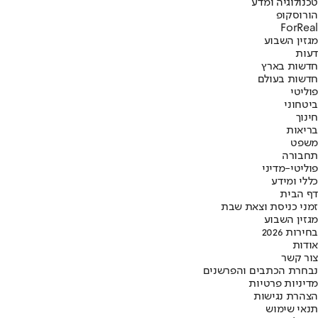
טכנולוגיה ומדע
הורוסקופ
ForReal
מגזין השבוע
דעות
חדשות בארץ
חדשות בעולם
פוליטי
ביטחוני
חינוך
בריאות
משפט
תחבורה
פוליטי-מדיני
כללי ומידע
דף הבית
זמני כניסת וצאת שבת
מגזין השבוע
בחירות 2026
אודות
צור קשר
נבחרת הכתבים והפרשנים
מדיניות פרטיות
הצהרת נגישות
תנאי שימוש