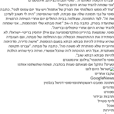
"עברנו תקופה מאתגרת". סופי וסבתה,צילום: אינסטגרם
''אני שמחה להגיד שהיא היום בריאה''
"עוד לא ממש השלמתי את הפרק של אתמול ויש עוד יום עמוס לפני", כתבה
סופי על גבי תמונה שלה עם סבתה, לפני שהוסיפה: "היה לי חשוב לעדכן
את זה". לצד התמונה, שצולמה בבית החולים יום אחרי השיחה הרגשית
שתועדה בפרק, כתבה בת ה-34: "זאת סבתא שלי המהממת... אני שמחה
להגיד שהיא היום אחרי טיפולים ובריאה".
סופי, ש
נמצאת בהיריון מתקדם
ומגיעה עם אילן יוחסין בריטי-ישראלי, לא
הסתירה את ההתרגשות הכפולה: גם ההחלמה של סבתה, וגם העובדה
שהיא עתידה להיות סבתא רבתא בפעם הנוספת. "אישה נדירה, מדהימה
וחיובית שלא מוותרת לא משנה מה", כתבה על סבתה. "עברנו תקופה
מאתגרת, אבל היא ההוכחה לזה שהכל אפשרי, ואיזה כיף שהיא הולכת
להיות סבתא רבתא שוב".
סופי מ"חתונמי",צילום: אינסטגרם
טעינו? נתקן! אם מצאתם טעות בכתבה, נשמח שתשתפו אותנו
עקבו אחרינו
G
o
o
g
l
e
News
חתונה ממבט ראשון
חתונמי
סופי דניאל בנג'מין
מדורים
ספורט
תרבות ובידור
לייף סטייל
אוכל
תיירות