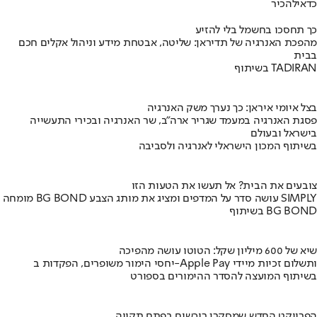
כדאי
להכיר
כך תחסכו בחשמל בלי להזיע
מהפכת האנרגיה של תדיראן: שליטה, אבטחת מידע וניהול אקלים חכם
בבית
בשיתוף TADIRAN
בצל איומי איראן: כך נערך משק האנרגיה
פסגת האנרגיה במעמד שגריר ארה"ב, שר האנרגיה ובכירי התעשייה
בישראל ובעולם
בשיתוף המכון הישראלי לאנרגיה ולסביבה
צובעים את הבית? אל תעשו את הטעות הזו
מומחה BG BOND עושה סדר על המדפים ומציג את מותג הצבע SIMPLY
בשיתוף BG BOND
שיא של 600 מיליון שקל: הטוטו עושה מהפיכה
יחסי הימור משופרים, הפקדות ב-Apple Pay ותשלום זכיות מיידי
בשיתוף המועצה להסדר ההימורים בספורט
הפרויקט החדש שמסקרן רוכשים בפתח תקווה