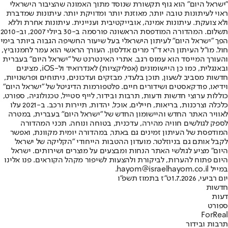
"ישראל היום" הוא גוף תקשורת שנוסד מתוך האמונה שהציבור הישראלי
ראוי לעיתונות טובה יותר, מאוזנת יותר ומדויקת יותר. עיתונות שמדברת
ולא צועקת. עיתונות אמינה, אובייקטיבית ועניינית. עיתונות אחרת וללא
תשלום. המהדורה המודפסת הראשונה פורסמה ב-30 ביולי 2007, וב-2010
הפך "ישראל היום" לעיתון הישראלי בעל שיעור החשיפה הגבוה ביותר בימי
חול. מו"ל העיתון היא ד"ר מרים אדלסון. העורך הראשי הוא עמר לחמנוביץ,
והעורך המייסד הוא עמוס רגב. אתרי האינטרנט של "ישראל היום" בעברית
ובאנגלית, כמו כן היישומונים (אפליקציות) לאנדרואיד ול-iOS, מציגים
חדשות מסביב לשעון, תוכן בלעדי, מבזקים ועדכונים, ניתוחים ופרשנויות,
וידיאו, פודקאסטים ושידורים חיים. פלטפורמות הדיגיטל של "ישראל היום"
כוללות ערוצי חדשות ודעות, תרבות ובידור, לייף סטייל, טכנולוגיה, ספורט,
כלכלה וצרכנות, בריאות, חיילים, אוכל, יהדות, תיירות ורכב. ב-2021 עלו
לאוויר האתר החדש והיישומון החדש של "ישראל היום" בעברית, במטרה
לספק לגולשים חוויה מהירה, עדכנית, בטוחה ונוחה. תכני המהדורה
המודפסת של העיתון זמינים גם באתר, במהדורה יומית מקוונת, ואפשר
לקבל אותם גם בניוזלטר. מועדון ההטבות הייחודי "הקליקה של ישראל
היום" מציע לגולשי האתר הנחות ומבצעים על מוצרים ושירותים. ישראל
היום פתוח להערות, לביקורת ולהצעות לשיפור מקהל הקוראים. פנו אלינו
במייל hayom@israelhayom.co.il.
יום רביעי, 1.7.2026
ט"ז בתמוז תשפ"ו
חדשות
דעות
ספורט
ForReal
תרבות ובידור