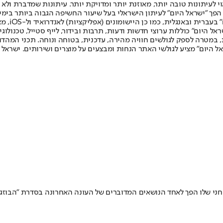
לעיתונות טובה יותר, מאוזנת יותר ומדויקת יותר. עיתונות שמדברת ולא צ
שלום. המהדורה המודפסת הראשונה פורסמה ב-30 ביולי 2007, וב-2010 הפך "ישראל היום" לעיתון הישראלי בעל שי
לחמנוביץ,
ל היום" כוללות ערוצי חדשות ודעות, תרבות ובידור, לייף סטייל, טכנולוגיה
ברית, במטרה לספק לגולשים חוויה מהירה, עדכנית, בטוחה ונוחה. תכני המה
ל היום" מציע לגולשי האתר הנחות ומבצעים על מוצרים ושירותים. ישראל 
י שלו הפך לאחד הנושאים המדוברים של העונה האחרונה בסדרת "הבוזגלוס