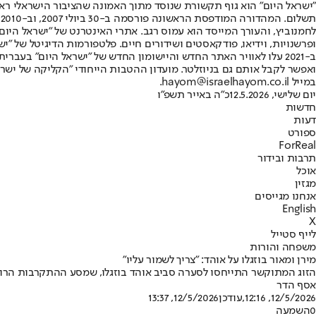
"ישראל היום" הוא גוף תקשורת שנוסד מתוך האמונה שהציבור הישראלי ראוי 
ת
ופרשנויות, וידיאו, פודקאסטים ושידורים חיים. פלטפורמות הדיגיטל של "ישרא
ב-2021 עלו לאוויר האתר החדש והיישומון החדש של "ישראל היום" בע
ואפשר לקבל אותם גם בניוזלטר. מועדון ההטבות הייחודי "הקליקה של ישרא
במייל hayom@israelhayom.co.il.
יום שלישי, 12.5.2026
כ"ה באייר תשפ"ו
חדשות
דעות
ספורט
ForReal
תרבות ובידור
אוכל
מגזין
אנחנו מגייסים
English
X
לייף סטייל
משפחה והורות
מירן ומאור בוזגלו על אוהד: "צריך לשמור עליו"
הזוג המתוקשר התייחסו לסערה סביב אוהד בוזגלו, שמסע ההתקרבות הרוחנ
אסף הדר
12/5/2026, 12:16
,עודכן
12/5/2026, 13:37
0
השמעה