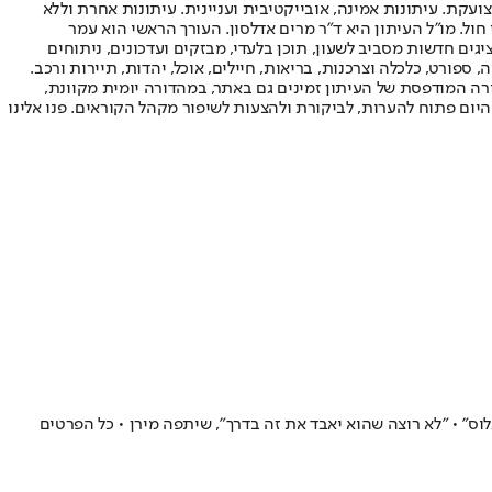
ועקת. עיתונות אמינה, אובייקטיבית ועניינית. עיתונות אחרת וללא
עור החשיפה הגבוה ביותר בימי חול. מו"ל העיתון היא ד"ר מרים אדלסון. העורך הראשי הוא עמר
 והעורך המייסד הוא עמוס רגב. אתרי האינטרנט של "ישראל היום" בעברית ובאנגלית, כמו כן היישומונים (אפליקציות) לאנדרואיד ול-iOS, מציגים חדשות מסביב לשעון, תוכן בלעדי, מבזקים ועדכונים, ניתוחים
, ספורט, כלכלה וצרכנות, בריאות, חיילים, אוכל, יהדות, תיירות ורכב.
דורה המודפסת של העיתון זמינים גם באתר, במהדורה יומית מקוונת,
היום פתוח להערות, לביקורת ולהצעות לשיפור מקהל הקוראים. פנו אלינו
" • "לא רוצה שהוא יאבד את זה בדרך", שיתפה מירן • כל הפרטים