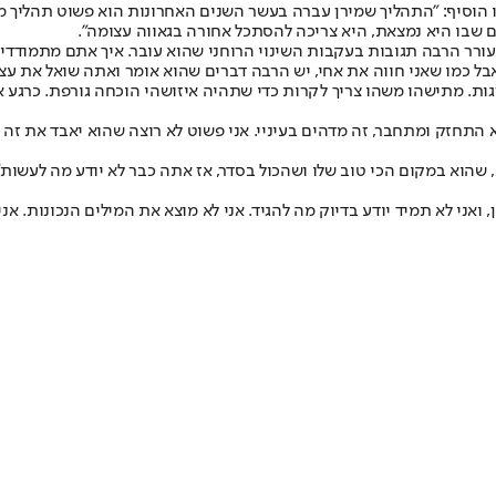
בוזגלו הוסיף: "התהליך שמירן עברה בעשר השנים האחרונות הוא פשוט תהליך
ם שבו היא נמצאת, היא צריכה להסתכל אחורה בגאווה עצומה".
מעורר הרבה תגובות בעקבות השינוי הרוחני שהוא עובר. איך אתם מתמודד
, אבל כמו שאני חווה את אחי, יש הרבה דברים שהוא אומר ואתה שואל את ע
ות. מתישהו משהו צריך לקרות כדי שתהיה איזושהי הוכחה גורפת. כרגע אנ
התחזק ומתחבר, זה מדהים בעיניי. אני פשוט לא רוצה שהוא יאבד את זה ב
א, שהוא במקום הכי טוב שלו ושהכול בסדר, אז אתה כבר לא יודע מה לעשות"
ן, ואני לא תמיד יודע בדיוק מה להגיד. אני לא מוצא את המילים הנכונות. 