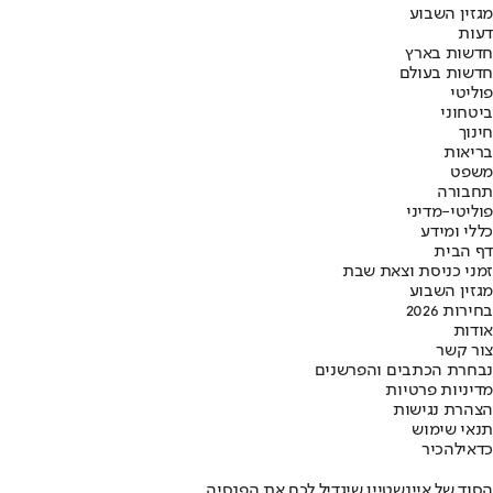
מגזין השבוע
דעות
חדשות בארץ
חדשות בעולם
פוליטי
ביטחוני
חינוך
בריאות
משפט
תחבורה
פוליטי-מדיני
כללי ומידע
דף הבית
זמני כניסת וצאת שבת
מגזין השבוע
בחירות 2026
אודות
צור קשר
נבחרת הכתבים והפרשנים
מדיניות פרטיות
הצהרת נגישות
תנאי שימוש
כדאי
להכיר
הסוד של איינשטיין שיגדיל לכם את הפנסיה