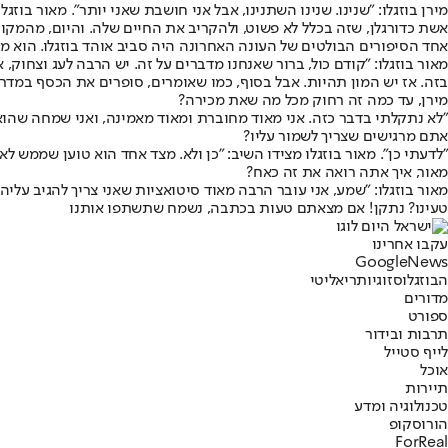
מירן בוזגלו: "שנינו. שנינו השתנינו, אבל אני חושבת שאני יותר". מאור 
אשת כדורגלן, שזה בכלל לא פשוט, ולהקריב את החיים שלה. והיום, מהמקו
אחד הסיפורים הבולטים של העונה האחרונה היה סביב אוהד בוזגלו. הוא 
מאור בוזגלו: "קודם כול, ברור שאנחנו מדברים על זה. יש הרבה לעג וצחוק
בזה. אז יש המון תהיות. אבל בסוף, כמו שאומרים, סופרים את הכסף במדרג
מירן, עד כמה זה רחוק מכל מה שאת מכירה?
"לא נתקלתי בדבר כזה. אני מאוד מחוברת ומאוד מאמינה, ואני שמחה שהוא 
אתם מרגישים שצריך לשמור עליו?
"לדעתי כן". מאור בוזגלו מצידו השיב: "כן ולא. מצד אחד הוא טוען שממש ל
מאור, איך אתה רואה את זה כאח?
מאור בוזגלו: "שמע, אני עובר הרבה מאוד סיטואציות שאני צריך להגיב עליה
טעינו? נתקן! אם מצאתם טעות בכתבה, נשמח שתשתפו אותנו
עקבו אחרינו
G
o
o
g
l
e
News
הבוזגלוס
זוגיות
ריאליטי
מדורים
ספורט
תרבות ובידור
לייף סטייל
אוכל
תיירות
טכנולוגיה ומדע
הורוסקופ
ForReal