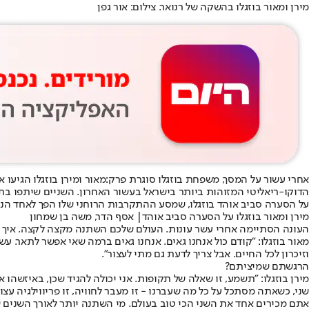
מירן ומאור בוזגלו בהשקה של רנואר. צילום: אור גפן
אחרי עשור על המסך, משפחת בוזגלו סוגרת פרק:
מאור ומירן בוזגלו הגיעו
הדוקו-ריאליטי המזוהות ביותר בישראל בעשור האחרון. השניים שיתפו בת
על הסערה סביב אוהד בוזגלו, שמסע ההתקרבות הרוחני שלו הפך לאחד הנ
מירן ומאור בוזגלו על הסערה סביב אוהד| אסף הדר, משה בן שמחון
העונה הסתיימה אחרי עשר עונות. העולם שלכם השתנה מקצה לקצה. איך ז
מאור בוזגלו: "קודם כול אנחנו גאים. אנחנו גאים ברמה שאי אפשר לתאר. ע
וזיכרון לכל החיים. אבל צריך לדעת גם מתי לעצור".
הרגשתם שמיציתם?
מירן בוזגלו: "תשמע, זו שאלה של תקופות. אני יכולה להגיד שכן, באיזשהו א
שני, כשאתה מסתכל על כל מה שעברנו - זו מעבר לחוויה, זו פריווילגיה עצו
אתם מכירים אחד את השני הכי טוב בעולם. מי השתנה יותר לאורך השנים 