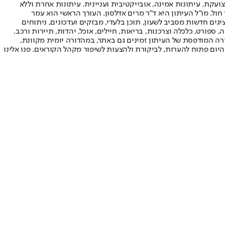
ועקת. עיתונות אמינה, אובייקטיבית ועניינית. עיתונות אחרת וללא
עור החשיפה הגבוה ביותר בימי חול. מו"ל העיתון היא ד"ר מרים אדלסון. העורך הראשי הוא עמר
 והעורך המייסד הוא עמוס רגב. אתרי האינטרנט של "ישראל היום" בעברית ובאנגלית, כמו כן היישומונים (אפליקציות) לאנדרואיד ול-iOS, מציגים חדשות מסביב לשעון, תוכן בלעדי, מבזקים ועדכונים, ניתוחים
, ספורט, כלכלה וצרכנות, בריאות, חיילים, אוכל, יהדות, תיירות ורכב.
דורה המודפסת של העיתון זמינים גם באתר, במהדורה יומית מקוונת,
היום פתוח להערות, לביקורת ולהצעות לשיפור מקהל הקוראים. פנו אלינו