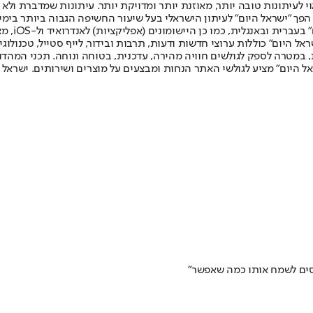
לעיתונות טובה יותר, מאוזנת יותר ומדויקת יותר. עיתונות שמדברת ולא צ
שלום. המהדורה המודפסת הראשונה פורסמה ב-30 ביולי 2007, וב-2010 הפך "ישראל היום" לעיתון הישראלי בעל שי
לחמנוביץ,
ל היום" כוללות ערוצי חדשות ודעות, תרבות ובידור, לייף סטייל, טכנולוגיה
ברית, במטרה לספק לגולשים חוויה מהירה, עדכנית, בטוחה ונוחה. תכני המה
ל היום" מציע לגולשי האתר הנחות ומבצעים על מוצרים ושירותים. ישראל 