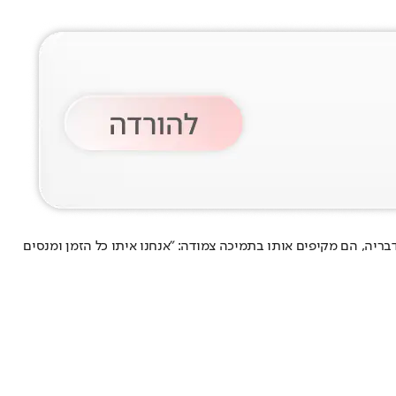
"ש) באינסטגרם, טליה התייחסה למצבו של שחר וחשפה כי הוא עדיין נמצא ב־30 ימי אבל על אמו. לדבריה, הם מקיפים אותו בתמיכה צמודה: "אנחנו איתו כל הזמן ומנסים