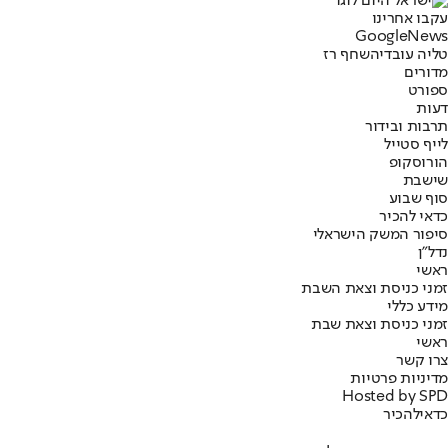
עקבו אחרינו
G
o
o
g
l
e
News
טליה עובדיה
שחף רז
מדורים
ספורט
דעות
תרבות ובידור
לייף סטייל
הורוסקופ
שישבת
סוף שבוע
כדאי להכיר
סיפור המשק הישראלי
נדל"ן
ראשי
זמני כניסת וצאת השבת
מידע כללי
זמני כניסת וצאת שבת
ראשי
צרו קשר
מדיניות פרטיות
Hosted by SPD
כדאי
להכיר