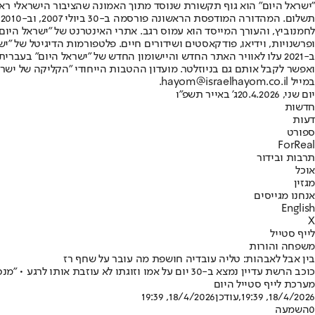
"ישראל היום" הוא גוף תקשורת שנוסד מתוך האמונה שהציבור הישראלי ראוי 
ת
ופרשנויות, וידיאו, פודקאסטים ושידורים חיים. פלטפורמות הדיגיטל של "ישרא
ב-2021 עלו לאוויר האתר החדש והיישומון החדש של "ישראל היום" בע
ואפשר לקבל אותם גם בניוזלטר. מועדון ההטבות הייחודי "הקליקה של ישרא
במייל hayom@israelhayom.co.il.
יום שני, 20.4.2026
ג' באייר תשפ"ו
חדשות
דעות
ספורט
ForReal
תרבות ובידור
אוכל
מגזין
אנחנו מגייסים
English
X
לייף סטייל
משפחה והורות
בין אבל לאבהות: טליה עובדיה חושפת מה עובר על שחף רז
כוכב הרשת עדיין נמצא ב-30 יום על אמו וזוגתו לא עוזבת אותו לרגע • "מנסים לשמח אותו כמה שאפשר"
מערכת לייף סטייל היום
18/4/2026, 19:39
,עודכן
18/4/2026, 19:39
0
השמעה