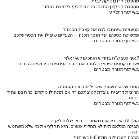
מהפכת הרובוטיקה לבית
מהפכת הניקיון החכם: כל הבית נקי בלחיצת כפתור
בשיתוף רונלייט
הטעויות שיחתכו לכם את קצבת הפנסיה
ממשיכת כספים ועד חוסר תכנון – הצעדים שיצילו את הכסף שלכם
בשיתוף מנורה מבטחים
איך 200 ש"ח בחודש הופכים ל140 אלף ?
צעדים קטנים שיכולים לסגור את הבור הפנסיוני בין נשים לגברים
בשיתוף מנורה מבטחים
הסוד של איינשטיין שיגדיל לכם את הפנסיה
הריבית דריבית עובדת לטובתכם רק אם תתחילו מוקדם. כך תבנו עתיד
בטוח
בשיתוף מנורה מבטחים
אל תישארו מאחור – בואו לגלות לאן ה-AI הולך
הבינה המלאכותית לא תחליף אנשים, היא תחליף את מי שלא משתמש
בה!
בשיתוף HIT,המכון הטכנולוגי חולון