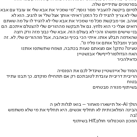
בסרטונים עתידיים שלה.
לסיום ביקשה להעביר מסר נוסף: "מי שמכיר את אבא שלי או עובד עם אבא
שלי לא צריך להגיד לו כל הזמן 'ראיתי אותך אצל שלי' או להגיב. הוא לא
אוהב. אני מבקשת מכל מי שמכיר את אבא שלי לא להגיד לו על מה שאתם
רואים אצלי כי הוא נלחץ. גם אל תבקשו מההורים שלי להצטלם איתכם. הם
בני שישים ומשהו והכי לא בעולם הזה. אבא שלי נבוך מזה ורק רוצה
שהאדמה תבלע אותו. איתי הכי בכיף ובאהבה, אבל מההורים שלי, לא. זה
מביך ומבלבל אותם אז פליז נו".
טעינו? נתקן! אם מצאתם טעות בכתבה, נשמח שתשתפו אותנו
האח הגדול
פורלייף
שלי אבנשטיין
כדאי
להכיר
הסוד של איינשטיין שיגדיל לכם את הפנסיה
הריבית דריבית עובדת לטובתכם רק אם תתחילו מוקדם. כך תבנו עתיד
בטוח
בשיתוף מנורה מבטחים
אל תישארו מאחור – בואו לגלות לאן ה-AI הולך
הבינה המלאכותית לא תחליף אנשים, היא תחליף את מי שלא משתמש
בה!
בשיתוף HIT,המכון הטכנולוגי חולון