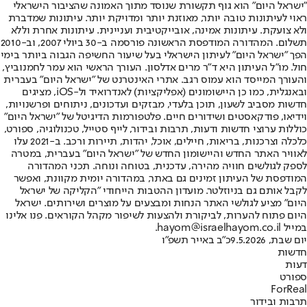
"ישראל היום" הוא גוף תקשורת שנוסד מתוך האמונה שהציבור הישראלי
ראוי לעיתונות טובה יותר, מאוזנת יותר ומדויקת יותר. עיתונות שמדברת
ולא צועקת. עיתונות אמינה, אובייקטיבית ועניינית. עיתונות אחרת וללא
תשלום. המהדורה המודפסת הראשונה פורסמה ב-30 ביולי 2007, וב-2010
הפך "ישראל היום" לעיתון הישראלי בעל שיעור החשיפה הגבוה ביותר בימי
חול. מו"ל העיתון היא ד"ר מרים אדלסון. העורך הראשי הוא עמר לחמנוביץ,
והעורך המייסד הוא עמוס רגב. אתרי האינטרנט של "ישראל היום" בעברית
ובאנגלית, כמו כן היישומונים (אפליקציות) לאנדרואיד ול-iOS, מציגים
חדשות מסביב לשעון, תוכן בלעדי, מבזקים ועדכונים, ניתוחים ופרשנויות,
וידיאו, פודקאסטים ושידורים חיים. פלטפורמות הדיגיטל של "ישראל היום"
כוללות ערוצי חדשות ודעות, תרבות ובידור, לייף סטייל, טכנולוגיה, ספורט,
כלכלה וצרכנות, בריאות, חיילים, אוכל, יהדות, תיירות ורכב. ב-2021 עלו
לאוויר האתר החדש והיישומון החדש של "ישראל היום" בעברית, במטרה
לספק לגולשים חוויה מהירה, עדכנית, בטוחה ונוחה. תכני המהדורה
המודפסת של העיתון זמינים גם באתר, במהדורה יומית מקוונת, ואפשר
לקבל אותם גם בניוזלטר. מועדון ההטבות הייחודי "הקליקה של ישראל
היום" מציע לגולשי האתר הנחות ומבצעים על מוצרים ושירותים. ישראל
היום פתוח להערות, לביקורת ולהצעות לשיפור מקהל הקוראים. פנו אלינו
במייל hayom@israelhayom.co.il.
יום שבת, 9.5.2026
כ"ב באייר תשפ"ו
חדשות
דעות
ספורט
ForReal
תרבות ובידור