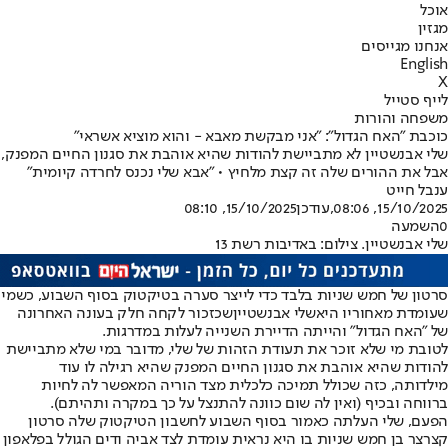
אוכל
מגזין
אנחנו מגייסים
English
X
לייף סטייל
משפחה והורות
כוכבת "האח הגדול": "אני מבקשת מאבא - והוא מוציא אשראי"
שלי אבנשטיין לא מתביישת להודות שהיא אוהבת את סגנון החיים המפנק,
אבל את ההורים שלה זה קצת מלחיץ • "אבא שלי נכנס לחרדה קיומית"
ענבל חייט
15/10/2025, 08:06
,עודכן
15/10/2025, 08:10
0
השמעה
שלי אבנשטיין. צילום: באדיבות רשת 13
סרטון של חמש שניות בלבד כדי לייצר סערה בטיקטוק בסוף השבוע, כשמי
שעומדת מאחוריו היא
שלי אבנשטיין
שכזכור לקחה חלק בעונה האחרונה
של "האח הגדול" והייתה הדיירת השנייה לעלות במדרגות.
לטובת מי שלא זוכר את תעודת הזהות של שלי, מדובר במי שלא מתביישת
להודות שהיא אוהבת את סגנון החיים המפנק שהיא רגילה לו עוד
מילדותה, כזה שכולל תמיכה כלכלית מצד הוריה המאפשר לה לחיות
ברווחה ובכיף (ואין לה שום כוונה להתנצל על כך במקרה ותהיתם).
הפעם, שלי העלתה כאמור בסוף השבוע לחשבון הטיקטוק שלה סרטון
קצרצר בן חמש שניות בו היא נראית עומדת לצד אביה ודים הגולל בפלאפון