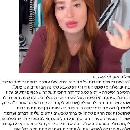
צילום מסך אינסטגרם
"היו שם כל מיני תגובות על מה הוא ואמא שלי עושים בחיים והמצב הכלכלי
בחיים שלנו. מי שמכיר אותנו יודע שאבא שלי זה הבן אדם הכי צנוע",
הוסיפה וסיפרה - "הוא נכנס לחרדה קיומית על זה שאנשים יודעים עליו
דברים", שיתפה ואז סיפרה על השיחה שהתנהלה ביניהם שבה הזכירה לו
שהיא ואחותה הגדולה אוולין (שכידוע לקחה חלק בריאליטי אחר - "המרוץ
למיליון" בעצמה ואף זכתה בו בעונה השישית,) הן דמויות מוכרות
שחושפות את החיים שלהן אז ברור שאנשים יודעים עליהן דברים ועדכנה
שאחרי הסערה שעורר הסרטון הוא החליט שהוא לא מוכן יותר להצטלם או
לקחת חלק בסרטונים שלה, וביקשה חצי בצחוק חצי ברצינות מהעוקבים
שלה שיעזרו לה לשכנע אותו לשנות את דעתו ולקחת חלק בכל זאת