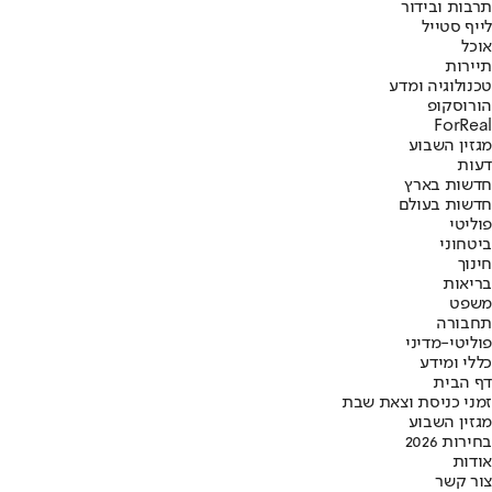
תרבות ובידור
לייף סטייל
אוכל
תיירות
טכנולוגיה ומדע
הורוסקופ
ForReal
מגזין השבוע
דעות
חדשות בארץ
חדשות בעולם
פוליטי
ביטחוני
חינוך
בריאות
משפט
תחבורה
פוליטי-מדיני
כללי ומידע
דף הבית
זמני כניסת וצאת שבת
מגזין השבוע
בחירות 2026
אודות
צור קשר