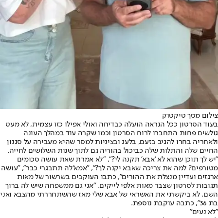
צילום מסך טיקטוק
בעוד הסרטון ככל הנראה הועלה כבדיחה ואולי אפילו כזו עצמית, לא מעט
גולשים פחות התחברו לרוח הסרטון וכמו שקרה עוד במהלך העונה
ולאחריה בחרו להגיב בזעם, בלעג ובציניות למסר שהיא מעבירה על סגנון
החיים שלה והתלות שלה כביכול בהוריה גם לתוך שנות השלושים לחייה.
"יש לך תוכן שהוא לא 'אבא' תקנה לי?", "לא אמרת שאת עושה סכומים
מטורפים? למה את צריכה שאבא יקנה לך?", "אמא'לה תתבגרי כבר", "עושה
ארגזים ועדיין מנצלת את ההורים", כתבו העוקבים בשרשור של מאות
תגובות לסרטון שצבר מאות אלפי לייקים. "אני גם ממשפחה שיש לה ברוך
השם, לא ביקשתי את האשראי של אבא שלי מאז שהשתחררתי מהצבא ואני
בת 36", כתבה עוקבת נוספת.
"לא נעים"