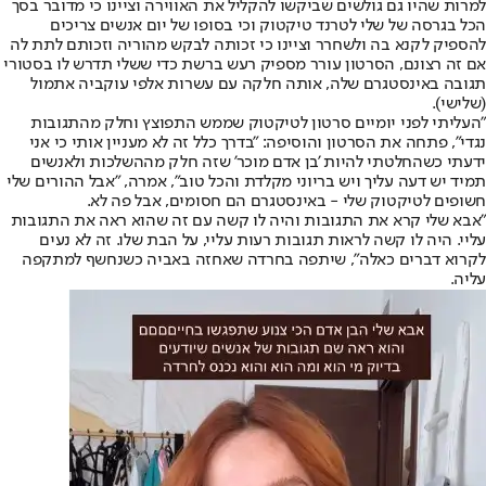
למרות שהיו גם גולשים שביקשו להקליל את האווירה וציינו כי מדובר בסך
הכל בגרסה של שלי לטרנד טיקטוק וכי בסופו של יום אנשים צריכים
להספיק לקנא בה ולשחרר וציינו כי זכותה לבקש מהוריה וזכותם לתת לה
אם זה רצונם, הסרטון עורר מספיק רעש ברשת כדי ששלי תדרש לו בסטורי
תגובה באינסטגרם שלה, אותה חלקה עם עשרות אלפי עוקביה אתמול
(שלישי).
"העליתי לפני יומיים סרטון לטיקטוק שממש התפוצץ וחלק מהתגובות
נגדי", פתחה את הסרטון והוסיפה: "בדרך כלל זה לא מעניין אותי כי אני
ידעתי כשהחלטתי להיות 'בן אדם מוכר' שזה חלק מההשלכות ולאנשים
תמיד יש דעה עליך ויש בריוני מקלדת והכל טוב", אמרה, "אבל ההורים שלי
חשופים לטיקטוק שלי - באינסטגרם הם חסומים, אבל פה לא.
"אבא שלי קרא את התגובות והיה לו קשה עם זה שהוא ראה את התגובות
עליי. היה לו קשה לראות תגובות רעות עליי, על הבת שלו. זה לא נעים
לקרוא דברים כאלה", שיתפה בחרדה שאחזה באביה כשנחשף למתקפה
עליה.