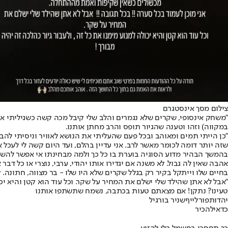
צילום מסך אינסטגרם
"משחק אינסופי, שקרים שלא נגמרים והלב שלי קיבל מכה קשה כשגיליתי את 
במקווה) וזהו וטענה שהגיור תופס והרב מחתן אותנו.
"כן הייתי תמים ומאוהב ובכל פעם שהעליתי את הנושא לאוויר וניסיתי להבי
שזה יותר דומה לכומר מאשר לרב. אני עדיין בהלם, ועד היום קשה לי לעכל א
בהמשך הבהיר מדוע הסוגיה בוערת בו כל כך ולמה מבחינתו אי אפשר להשאיר
אהבה שאין לה גבול. לא משנה אם יגדירו אותו יהודי, ערבי, נוצרי או כל דבר
בחיים שלו וייתקל בקיר רק בגלל שקרים שלא היו שלו - בר מצווה, חתונה.
"אבל לא אתן שהילד שלי ישלם את המחיר על שקר. וכל עוד הוא קטן והיא יכו
טעינו? נתקן! אם מצאתם טעות בכתבה, נשמח שתשתפו אותנו
יהדות
פורלייף
שניר בורגיל
כדאי
להכיר