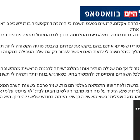
ברהם אקלום, לרגעים כמעט ונשכח כי היה זה דווקא
שניר בורגיל
אחד.
רידה ברוח טובה, כשלא פעם המלחמה בדרך לגט המיוחל מגיעה עם עדכוני
ריז ששיתף איתם בהם ביקש את עזרתם בהבנת סוגיה הקשורה לגיור. תחיל
תהליך כזה? חשוב לי לדעת האם אפשר לעבור רק את שלב הטבילה במקווה 
ור לו אך מה שגילה הותיר אותו בהלם: "שיחה לרבנות הראשית מהתשובה 
לכל השקרים והמזימות ולהמשיך בחיי. כשארגיש בנוח יותר ותהיה לי תשו
ברשת ולאחר שזו התמלאה באלפי תגובות, שניר פרסם בשעות הערב המאוחר
 למרות שלא הזכיר על מה הוא מדבר הגולשים הבינו לבד: "לא ציינתי על מי
ו כואב שגיליתי כשאימא של הבן שלי הייתה בחודש שלישי להיריון. היא הס