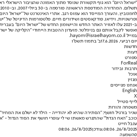
"ישראל היום" הוא גוף תקשורת שנוסד מתוך האמונה שהציבור הישראלי ראוי 
ת
ופרשנויות, וידיאו, פודקאסטים ושידורים חיים. פלטפורמות הדיגיטל של "ישרא
ב-2021 עלו לאוויר האתר החדש והיישומון החדש של "ישראל היום" בע
ואפשר לקבל אותם גם בניוזלטר. מועדון ההטבות הייחודי "הקליקה של ישרא
במייל hayom@israelhayom.co.il.
יום רביעי, 17.6.2026
ב' בתמוז תשפ"ו
חדשות
דעות
ספורט
ForReal
תרבות ובידור
אוכל
מגזין
אנחנו מגייסים
English
X
לייף סטייל
משפחה והורות
שניר בורגיל חושף: "הסתירה שהיא לא יהודייה - הילד לא ישלם את המחיר"
כוכב "האח הגדול" שהתגרש מאשתו שי לי עופרי חושף את הסוד הגדול • "אני
ענבל חייט
26/8/2025, 08:06
,עודכן
26/8/2025, 08:06
0
השמעה