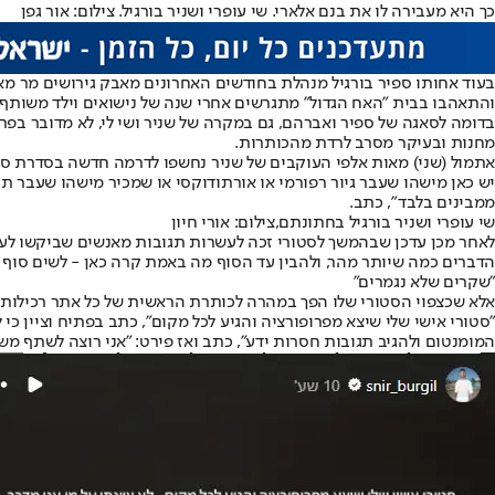
כך היא מעבירה לו את בנם אלארי. שי עופרי ושניר בורגיל. צילום: אור גפן
בעוד אחותו ספיר בורגיל מנהלת בחודשים האחרונים מאבק גירושים מר מא
והתאהבו בבית "האח הגדול" מתגרשים אחרי שנה של נישואים וילד משותף 
בדומה לסאגה של ספיר ואברהם, גם במקרה של שניר ושי לי, לא מדובר בפ
מחנות ובעיקר מסרב לרדת מהכותרות.
אתמול (שני) מאות אלפי העוקבים של שניר נחשפו לדרמה חדשה בסדרת סטו
יש כאן מישהו שעבר גיור רפורמי או אורתודוקסי או שמכיר מישהו שעבר 
ממבינים בלבד", כתב.
שי עופרי ושניר בורגיל בחתונתם,צילום: אורי חיון
לאחר מכן עדכן שבהמשך לסטורי זכה לעשרות תגובות מאנשים שביקשו לעז
הדברים כמה שיותר מהר, ולהבין עד הסוף מה באמת קרה כאן - לשים סוף 
"שקרים שלא נגמרים"
אלא שכצפוי הסטורי שלו הפך במהרה לכותרת הראשית של כל אתר רכילות 
"סטורי אישי שלי שיצא מפרופורציה והגיע לכל מקום", כתב בפתיח וציין כי
המומנטום ולהגיב תגובות חסרות ידע", כתב ואז פירט: "אני רוצה לשתף משה