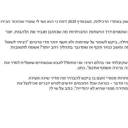
שכיכב ראשון באתרי הרכילות, כשבמרץ 2025 דווח כי הוא ושי לי עופרי שכזכור הכירו
ם שוטפים דרך הרשתות החברתיות מה שכמובן מגביר את הלהבות, יוצר
ה, ביקש לשמור על עמימות ולא חשף יותר מדי פרטים: "רציתי לשאול
וזה נחשב כגיור תקף או שמדובר בתהליך רחב יותר? אשמח לתשובות
שקיבלתי אני בהלם רציני. אני מתפלל לאבא שבשמיים שאצליח לסדר את
בה ברורה אשתף אתכם", כתב.
ות סטורי זועם בו ביקש להבהיר מה מדיר שינה מעיניו.
 אני מדבר - כנראה שכל החכמים יודעים לפרש דברים ואז לנצל את
תירה ממני שהיא לא יהודייה", כתב על שי לי.