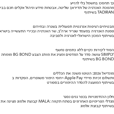
כך תחסכו בחשמל בלי להזיע
מהפכת האנרגיה של תדיראן: שליטה, אבטחת מידע וניהול אקלים חכם בבי
בשיתוף TADIRAN
מבטיחים רציפות אנרגטית תפעולית בשגרה ובחירום
פסגת האנרגיה במעמד שגריר ארה"ב, שר האנרגיה ובכירי התעשייה בישראל
בשיתוף המכון הישראלי לאנרגיה ולסביבה
הסוד לקירות נקיים ללא כתמים נחשף
מומחה BG BOND עושה סדר על המדפים ומציג את מותג הצבע SIMPLY
בשיתוף BG BOND
מונדיאל 2026: הטוטו משנה את הכללים
יחסי הימור משופרים, הפקדות ב-Apple Pay ותשלום זכיות מיידי
בשיתוף המועצה להסדר ההימורים בספורט
חלון ההזדמנויות בכפר גנים נסגר
קבוצת אלמוג מציגה את פרויקט MALA: מגדלי הפרימיום האחרונים בפתח תקווה
בשיתוף קבוצת אלמוג