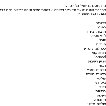
כך תחסכו בחשמל בלי להזיע
מהפכת האנרגיה של תדיראן: שליטה, אבטחת מידע וניהול אקלים חכם בבי
בשיתוף TADIRAN
מדורים
ספורט
תרבות ובידור
לייף סטייל
אוכל
תיירות
טכנולוגיה ומדע
הורוסקופ
ForReal
מגזין השבוע
דעות
חדשות בארץ
חדשות בעולם
פוליטי
ביטחוני
חינוך
בריאות
משפט
תחבורה
פוליטי-מדיני