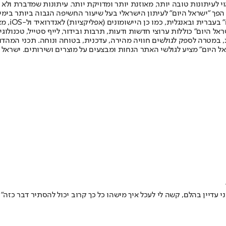
לעיתונות טובה יותר, מאוזנת יותר ומדויקת יותר. עיתונות שמדברת ולא צ
שלום. המהדורה המודפסת הראשונה פורסמה ב-30 ביולי 2007, וב-2010 הפך "ישראל היום" לעיתון הישראלי בעל שי
לחמנוביץ,
ל היום" כוללות ערוצי חדשות ודעות, תרבות ובידור, לייף סטייל, טכנולוגיה
ברית, במטרה לספק לגולשים חוויה מהירה, עדכנית, בטוחה ונוחה. תכני המה
ל היום" מציע לגולשי האתר הנחות ומבצעים על מוצרים ושירותים. ישראל 
 עדיין בהלם, קשה לי לעכל איך מישהו כל כך קרוב יכול להסתיר דבר כזה"