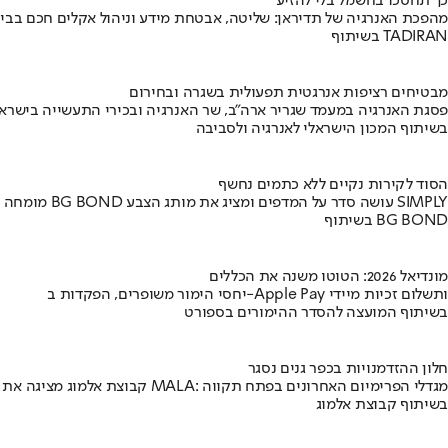
כך תחסכו בחשמל בלי להזיע
מהפכת האנרגיה של תדיראן: שליטה, אבטחת מידע וניהול אקלים חכם בבי
בשיתוף TADIRAN
מבטיחים רציפות אנרגטית תפעולית בשגרה ובחירום
פסגת האנרגיה במעמד שגריר ארה"ב, שר האנרגיה ובכירי התעשייה בישראל
בשיתוף המכון הישראלי לאנרגיה ולסביבה
הסוד לקירות נקיים ללא כתמים נחשף
מומחה BG BOND עושה סדר על המדפים ומציג את מותג הצבע SIMPLY
בשיתוף BG BOND
מונדיאל 2026: הטוטו משנה את הכללים
יחסי הימור משופרים, הפקדות ב-Apple Pay ותשלום זכיות מיידי
בשיתוף המועצה להסדר ההימורים בספורט
חלון ההזדמנויות בכפר גנים נסגר
קבוצת אלמוג מציגה את פרויקט MALA: מגדלי הפרימיום האחרונים בפתח תקווה
בשיתוף קבוצת אלמוג