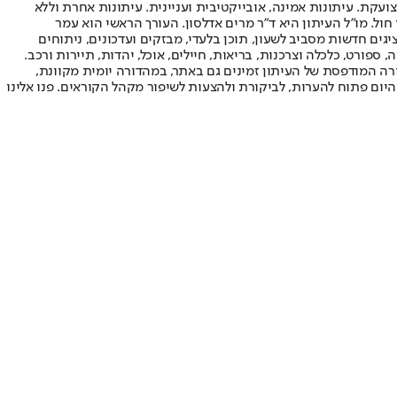
ועקת. עיתונות אמינה, אובייקטיבית ועניינית. עיתונות אחרת וללא
עור החשיפה הגבוה ביותר בימי חול. מו"ל העיתון היא ד"ר מרים אדלסון. העורך הראשי הוא עמר
 והעורך המייסד הוא עמוס רגב. אתרי האינטרנט של "ישראל היום" בעברית ובאנגלית, כמו כן היישומונים (אפליקציות) לאנדרואיד ול-iOS, מציגים חדשות מסביב לשעון, תוכן בלעדי, מבזקים ועדכונים, ניתוחים
, ספורט, כלכלה וצרכנות, בריאות, חיילים, אוכל, יהדות, תיירות ורכב.
דורה המודפסת של העיתון זמינים גם באתר, במהדורה יומית מקוונת,
היום פתוח להערות, לביקורת ולהצעות לשיפור מקהל הקוראים. פנו אלינו