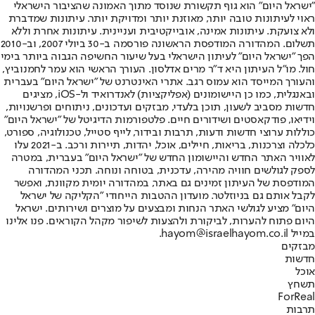
"ישראל היום" הוא גוף תקשורת שנוסד מתוך האמונה שהציבור הישראלי
ראוי לעיתונות טובה יותר, מאוזנת יותר ומדויקת יותר. עיתונות שמדברת
ולא צועקת. עיתונות אמינה, אובייקטיבית ועניינית. עיתונות אחרת וללא
תשלום. המהדורה המודפסת הראשונה פורסמה ב-30 ביולי 2007, וב-2010
הפך "ישראל היום" לעיתון הישראלי בעל שיעור החשיפה הגבוה ביותר בימי
חול. מו"ל העיתון היא ד"ר מרים אדלסון. העורך הראשי הוא עמר לחמנוביץ,
והעורך המייסד הוא עמוס רגב. אתרי האינטרנט של "ישראל היום" בעברית
ובאנגלית, כמו כן היישומונים (אפליקציות) לאנדרואיד ול-iOS, מציגים
חדשות מסביב לשעון, תוכן בלעדי, מבזקים ועדכונים, ניתוחים ופרשנויות,
וידיאו, פודקאסטים ושידורים חיים. פלטפורמות הדיגיטל של "ישראל היום"
כוללות ערוצי חדשות ודעות, תרבות ובידור, לייף סטייל, טכנולוגיה, ספורט,
כלכלה וצרכנות, בריאות, חיילים, אוכל, יהדות, תיירות ורכב. ב-2021 עלו
לאוויר האתר החדש והיישומון החדש של "ישראל היום" בעברית, במטרה
לספק לגולשים חוויה מהירה, עדכנית, בטוחה ונוחה. תכני המהדורה
המודפסת של העיתון זמינים גם באתר, במהדורה יומית מקוונת, ואפשר
לקבל אותם גם בניוזלטר. מועדון ההטבות הייחודי "הקליקה של ישראל
היום" מציע לגולשי האתר הנחות ומבצעים על מוצרים ושירותים. ישראל
היום פתוח להערות, לביקורת ולהצעות לשיפור מקהל הקוראים. פנו אלינו
במייל hayom@israelhayom.co.il.
מבזקים
חדשות
אוכל
תשחץ
ForReal
תרבות