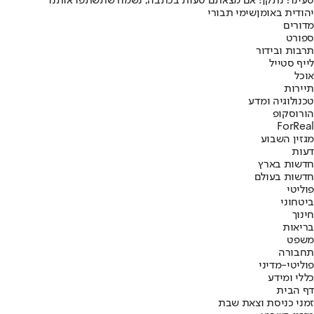
טעינו? נתקן! אם מצאתם טעות בכתבה, נשמח שתשתפו אותנו
יהודית באומן
שימי תבורי
מדורים
ספורט
תרבות ובידור
לייף סטייל
אוכל
תיירות
טכנולוגיה ומדע
הורוסקופ
ForReal
מגזין השבוע
דעות
חדשות בארץ
חדשות בעולם
פוליטי
ביטחוני
חינוך
בריאות
משפט
תחבורה
פוליטי-מדיני
כללי ומידע
דף הבית
זמני כניסת וצאת שבת