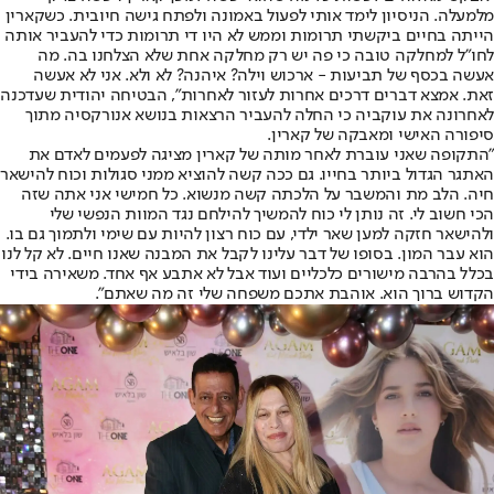
מלמעלה. הניסיון לימד אותי לפעול באמונה ולפתח גישה חיובית. כשקארין
הייתה בחיים ביקשתי תרומות וממש לא היו די תרומות כדי להעביר אותה
לחו"ל למחלקה טובה כי פה יש רק מחלקה אחת שלא הצלחנו בה. מה
אעשה בכסף של תביעות - ארכוש וילה? איהנה? לא ולא. אני לא אעשה
זאת. אמצא דברים דרכים אחרות לעזור לאחרות", הבטיחה יהודית שעדכנה
לאחרונה את עוקביה כי החלה להעביר הרצאות בנושא אנורקסיה מתוך
סיפורה האישי ומאבקה של קארין.
"התקופה שאני עוברת לאחר מותה של קארין מציגה לפעמים לאדם את
האתגר הגדול ביותר בחייו. גם ככה קשה להוציא ממני סגולות וכוח להישאר
חיה. הלב מת והמשבר על הלכתה קשה מנשוא. כל חמישי אני אתה שזה
הכי חשוב לי. זה נותן לי כוח להמשיך להילחם נגד המוות הנפשי שלי
ולהישאר חזקה למען שאר ילדי, עם כוח רצון להיות עם שימי ולתמוך גם בו.
הוא עבר המון. בסופו של דבר עלינו לקבל את המבנה שאנו חיים. לא קל לנו
בכלל בהרבה מישורים כלכליים ועוד אבל לא אתבע אף אחד. משאירה בידי
הקדוש ברוך הוא. אוהבת אתכם משפחה שלי זה מה שאתם".