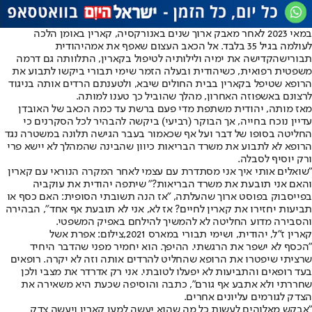
במאי 2023 לאחר מאבק ארוך שנים באנורקסיה, קארין באומן הלכה
לעולמה בגיל 35 בלבד. אל הכאב העצום שאפף את אמה
יהודית
תבורי
שהקדישה את ימיה ולילותיה לטיפול בקארין, התלוותה גם דרמה
משפטית רפואית, כשיהודית ובעלה הזמר שימי תבורי ביקשו לתבוע את
הרופא שטיפל בקארין בבית החולים שיבא, ולטענתם הרדים אותה בניגוד
לרצונם באשפוזה האחרון, מהלך שהוביל כך טענו למותה.
מאז מותה, יהודית משתפת מדי פעם ברשת עד כמה הכאב של האובדן
עדיין נוכח בחייה, אך הבוקר (רביעי) ביקשה להבהיר לכל הסקרנים כי
החליטה בסופו של דבר ועל אף שכאמור בעבר הגישה תלונה במשטרה נגד
הרופא לא לתבוע את משרד הבריאות כיוון שהבינה שהמהלך לא יישא פרי
ורק יוסיף לסבלה.
"שואלים אותי איך אני מסתדרת עם עצמי לאחר המקרה הנוראי עם קארין
והאם אני תובעת את משרד הבריאות?" שיתפה יהודית את עוקביה
בפייסבוק בפוסט ארוך שהעלתה, "אז הנה תשובתי הסופית: האם כסף או
תביעות יחזירו את קארין לחיים? אז לא, אני לא תובעת אף אחד", הבהירה
והסבירה מדוע החליטה לא להמשיך להילחם באפיק המשפטי.
קארין ז"ל, יהודית, ושימי תבורי במארס 2021,צילום: אפרת אשל
"הכסף לא ישפר את הרגשתי. ההיפך. הוא יחמיר מפני שהדבר היחיד
שרציתי שיפטרו את הרופא שהחליט להרדים אותה וזה לא יקרה. רופאים
בעד רופאים והתביעות לא יפעלו לטובתי. אני רק אדרדר את מצבי ולכן
שחררתי ולא אתבע אף גורם", כתבה והוסיפה שכעת היא משאירה את
הצדק לגורמים עליונים אחרים.
"אבקש מאלוהים לעשות כל מה שהוא יעשה למען קארין ויעשה צדק