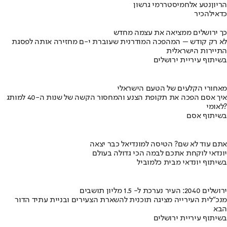
הריון
נטע אלחמיסטר
רמי גרשון
כדאי
להכיר
כך ירושלים ממציאה את עצמה מחדש
לא רק קודש – המהפכה המודרנית שעוברת י-ם מחזירה אותה לפסגת
התיירות הישראלית
בשיתוף עיריית ירושלים
מאחורי הקלעים של הטעם הישראלי
איך אסם הפכה את תקופת הצנע והמחסור הקשה של שנות ה-40 למותג
לאומי?
בשיתוף אסם
אתם עוד לא שם? הטיסה למונדיאל כבר יצאה
יונדאי לוקחת אתכם לבמה הכי גדולה בעולם
בשיתוף יונדאי מבית כלמוביל
ירושלים 2040: העיר נערכת ל- 1.5 מליון תושבים
מנכ"לית העירייה מציגה תוכנית להשארת הצעירים ובניית עתיד הדור
הבא
בשיתוף עיריית ירושלים