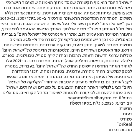
"ישראל היום" הוא גוף תקשורת שנוסד מתוך האמונה שהציבור הישראלי
ראוי לעיתונות טובה יותר, מאוזנת יותר ומדויקת יותר. עיתונות שמדברת
ולא צועקת. עיתונות אמינה, אובייקטיבית ועניינית. עיתונות אחרת וללא
תשלום. המהדורה המודפסת הראשונה פורסמה ב-30 ביולי 2007, וב-2010
הפך "ישראל היום" לעיתון הישראלי בעל שיעור החשיפה הגבוה ביותר בימי
חול. מו"ל העיתון היא ד"ר מרים אדלסון. העורך הראשי הוא עמר לחמנוביץ,
והעורך המייסד הוא עמוס רגב. אתרי האינטרנט של "ישראל היום" בעברית
ובאנגלית, כמו כן היישומונים (אפליקציות) לאנדרואיד ול-iOS, מציגים
חדשות מסביב לשעון, תוכן בלעדי, מבזקים ועדכונים, ניתוחים ופרשנויות,
וידיאו, פודקאסטים ושידורים חיים. פלטפורמות הדיגיטל של "ישראל היום"
כוללות ערוצי חדשות ודעות, תרבות ובידור, לייף סטייל, טכנולוגיה, ספורט,
כלכלה וצרכנות, בריאות, חיילים, אוכל, יהדות, תיירות ורכב. ב-2021 עלו
לאוויר האתר החדש והיישומון החדש של "ישראל היום" בעברית, במטרה
לספק לגולשים חוויה מהירה, עדכנית, בטוחה ונוחה. תכני המהדורה
המודפסת של העיתון זמינים גם באתר, במהדורה יומית מקוונת, ואפשר
לקבל אותם גם בניוזלטר. מועדון ההטבות הייחודי "הקליקה של ישראל
היום" מציע לגולשי האתר הנחות ומבצעים על מוצרים ושירותים. ישראל
היום פתוח להערות, לביקורת ולהצעות לשיפור מקהל הקוראים. פנו אלינו
במייל hayom@israelhayom.co.il.
יום רביעי, 3.6.2026
י"ח בסיון תשפ"ו
חדשות
דעות
ספורט
ForReal
תרבות ובידור