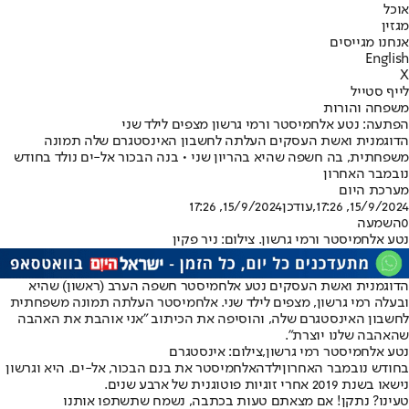
אוכל
מגזין
אנחנו מגייסים
English
X
לייף סטייל
משפחה והורות
הפתעה: נטע אלחמיסטר ורמי גרשון מצפים לילד שני
הדוגמנית ואשת העסקים העלתה לחשבון האינסטגרם שלה תמונה
משפחתית, בה חשפה שהיא בהריון שני • בנה הבכור אל-ים נולד בחודש
נובמבר האחרון
מערכת היום
15/9/2024, 17:26
,עודכן
15/9/2024, 17:26
0
השמעה
נטע אלחמיסטר ורמי גרשון. צילום: ניר פקין
הדוגמנית ואשת העסקים נטע אלחמיסטר חשפה הערב (ראשון) שהיא
ובעלה רמי גרשון, מצפים לילד שני. אלחמיסטר העלתה תמונה משפחתית
לחשבון האינסטגרם שלה, והוסיפה את הכיתוב "אני אוהבת את האהבה
שהאהבה שלנו יוצרת".
נטע אלחמיסטר רמי גרשון,צילום: אינסטגרם
בחודש נובמבר האחרון
ילדה
אלחמיסטר את בנם הבכור, אל-ים. היא וגרשון
נישאו בשנת 2019 אחרי זוגיות פוטוגנית של ארבע שנים.
טעינו? נתקן! אם מצאתם טעות בכתבה, נשמח שתשתפו אותנו