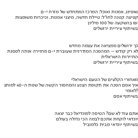
שופינג, אמנות ואוכל: המרכז המתחדש של מזרח י-ם
קפיצה קטנה לחו"ל: טיילת חדשה, מיצגי אמנות, וכיכרות משופצות
בהשקעה של 100 מיליון ₪
בשיתוף עיריית ירושלים
כך ירושלים ממציאה את עצמה מחדש
לא רק קודש – המהפכה המודרנית שעוברת י-ם מחזירה אותה לפסגת
התיירות הישראלית
בשיתוף עיריית ירושלים
מאחורי הקלעים של הטעם הישראלי
איך אסם הפכה את תקופת הצנע והמחסור הקשה של שנות ה-40 למותג
לאומי?
בשיתוף אסם
אתם עוד לא שם? הטיסה למונדיאל כבר יצאה
יונדאי לוקחת אתכם לבמה הכי גדולה בעולם
בשיתוף יונדאי מבית כלמוביל