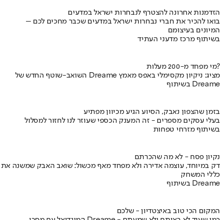
הזדמנות אחרונה להצטרף לנבחרות ישראל במדעים
בואו להכיר את חברי נבחרות ישראל במדעים שכבר מחכים לכם –
המיונים בעיצומם
בשיתוף מרכז מדעני העתיד
מי מפחד מ-200 מעלות?
השואב-שוטף החדש של Dreame מציג: ניקיון מקסימלי באפס מאמץ
בשיתוף Dreame
בזמן שהצפון נאבק, הסיוע הגיע מכיוון מפתיע
בעלי עסקים מספרים - זה המענק הכספי שעוזר לנו לחזור למסלול
בשיתוף מזרחי טפחות
נקיון פסח - לא מה שהכרתם
דק במיוחד, עוצמה אדירה ולא מפחד מאף מכשול: שואב האבק שמשנה את
כללי המשחק
בשיתוף Dreame
המקום הכי טוב באיצטדיון - שלכם
המונדיאל עם מסכי Dreame - כמו שעוד לא ראיתם ולא שמעתם