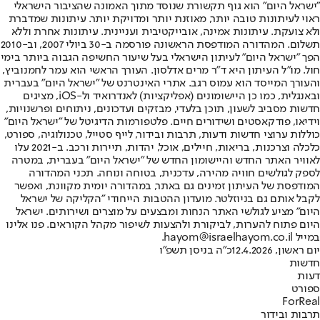
"ישראל היום" הוא גוף תקשורת שנוסד מתוך האמונה שהציבור הישראלי
ראוי לעיתונות טובה יותר, מאוזנת יותר ומדויקת יותר. עיתונות שמדברת
ולא צועקת. עיתונות אמינה, אובייקטיבית ועניינית. עיתונות אחרת וללא
תשלום. המהדורה המודפסת הראשונה פורסמה ב-30 ביולי 2007, וב-2010
הפך "ישראל היום" לעיתון הישראלי בעל שיעור החשיפה הגבוה ביותר בימי
חול. מו"ל העיתון היא ד"ר מרים אדלסון. העורך הראשי הוא עמר לחמנוביץ,
והעורך המייסד הוא עמוס רגב. אתרי האינטרנט של "ישראל היום" בעברית
ובאנגלית, כמו כן היישומונים (אפליקציות) לאנדרואיד ול-iOS, מציגים
חדשות מסביב לשעון, תוכן בלעדי, מבזקים ועדכונים, ניתוחים ופרשנויות,
וידיאו, פודקאסטים ושידורים חיים. פלטפורמות הדיגיטל של "ישראל היום"
כוללות ערוצי חדשות ודעות, תרבות ובידור, לייף סטייל, טכנולוגיה, ספורט,
כלכלה וצרכנות, בריאות, חיילים, אוכל, יהדות, תיירות ורכב. ב-2021 עלו
לאוויר האתר החדש והיישומון החדש של "ישראל היום" בעברית, במטרה
לספק לגולשים חוויה מהירה, עדכנית, בטוחה ונוחה. תכני המהדורה
המודפסת של העיתון זמינים גם באתר, במהדורה יומית מקוונת, ואפשר
לקבל אותם גם בניוזלטר. מועדון ההטבות הייחודי "הקליקה של ישראל
היום" מציע לגולשי האתר הנחות ומבצעים על מוצרים ושירותים. ישראל
היום פתוח להערות, לביקורת ולהצעות לשיפור מקהל הקוראים. פנו אלינו
במייל hayom@israelhayom.co.il.
יום ראשון, 12.4.2026
כ"ה בניסן תשפ"ו
חדשות
דעות
ספורט
ForReal
תרבות ובידור