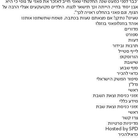
"כבר לפני כמעט שנה החלטתי שאני חייב לאזכר את פאני על גופי כי היא
אבן יסוד בחיי, הייתה וכך תישאר לנצח. הילדים מקועקעים אצלי הרבה על
הגוף, וגם פאני בהחלט ראויה לכך".
טעינו? נתקן! אם מצאתם טעות בכתבה, נשמח שתשתפו אותנו
אוהד בוזגלו
פאני בוזגלו
מדורים
ספורט
דעות
תרבות ובידור
לייף סטייל
הורוסקופ
שישבת
סוף שבוע
כדאי להכיר
סיפור המשק הישראלי
נדל"ן
ראשי
זמני כניסת וצאת השבת
מידע כללי
זמני כניסת וצאת שבת
ראשי
צרו קשר
מדיניות פרטיות
Hosted by SPD
כדאי
להכיר