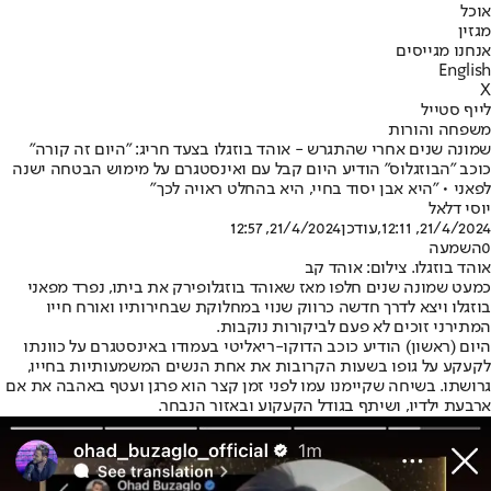
אוכל
מגזין
אנחנו מגייסים
English
X
לייף סטייל
משפחה והורות
שמונה שנים אחרי שהתגרש - אוהד בוזגלו בצעד חריג: "היום זה קורה"
כוכב "הבוזגלוס" הודיע היום קבל עם ואינסטגרם על מימוש הבטחה ישנה
לפאני • "היא אבן יסוד בחיי, היא בהחלט ראויה לכך"
יוסי דלאל
21/4/2024, 12:11
,עודכן
21/4/2024, 12:57
0
השמעה
אוהד בוזגלו. צילום: אוהד קב
כמעט שמונה שנים חלפו מאז ש
אוהד בוזגלו
פירק את ביתו, נפרד מפאני
בוזגלו ויצא לדרך חדשה כרווק שנוי במחלוקת שבחירותיו ואורח חייו
המתירני זוכים לא פעם לביקורות נוקבות.
היום (ראשון) הודיע כוכב הדוקו-ריאליטי בעמודו באינסטגרם על כוונתו
לקעקע על גופו בשעות הקרובות את אחת הנשים המשמעותיות בחייו,
גרושתו. בשיחה שקיימנו עמו לפני זמן קצר הוא פרגן ועטף באהבה את אם
ארבעת ילדיו, ושיתף בגודל הקעקוע ובאזור הנבחר.