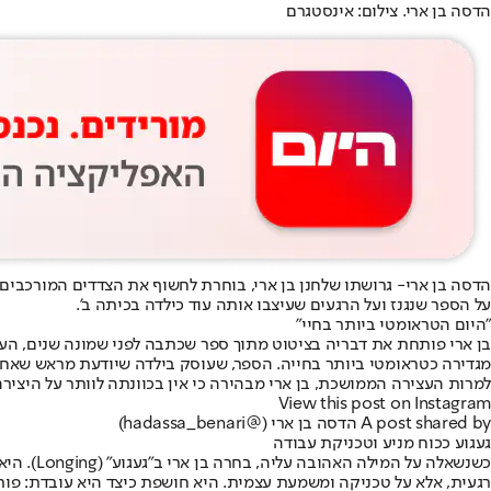
הדסה בן ארי. צילום: אינסטגרם
הדסה בן ארי
- גרושתו של
חנן בן ארי
, בוחרת לחשוף את הצדדים המורכבים 
על הספר שנגנז ועל הרגעים שעיצבו אותה עוד כילדה בכיתה ב'.
"היום הטראומטי ביותר בחיי"
בן ארי פותחת את דבריה בציטוט מתוך ספר שכתבה לפני שמונה שנים, העוס
מגדירה כטראומטי ביותר בחייה. הספר, שעוסק בילדה שיודעת מראש שאחיה
למרות העצירה הממושכת, בן ארי מבהירה כי אין בכוונתה לוותר על היציר
View this post on Instagram
A post shared by הדסה בן ארי (@hadassa_benari)
געגוע ככוח מניע וטכניקת עבודה
כשנשאלה
רגעית, אלא על טכניקה ומשמעת עצמית. היא חושפת כיצד היא עובדת: פו