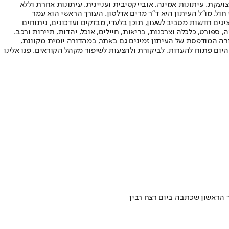
ועקת. עיתונות אמינה, אובייקטיבית ועניינית. עיתונות אחרת וללא
עור החשיפה הגבוה ביותר בימי חול. מו"ל העיתון היא ד"ר מרים אדלסון. העורך הראשי הוא עמר
 והעורך המייסד הוא עמוס רגב. אתרי האינטרנט של "ישראל היום" בעברית ובאנגלית, כמו כן היישומונים (אפליקציות) לאנדרואיד ול-iOS, מציגים חדשות מסביב לשעון, תוכן בלעדי, מבזקים ועדכונים, ניתוחים
, ספורט, כלכלה וצרכנות, בריאות, חיילים, אוכל, יהדות, תיירות ורכב.
דורה המודפסת של העיתון זמינים גם באתר, במהדורה יומית מקוונת,
היום פתוח להערות, לביקורת ולהצעות לשיפור מקהל הקוראים. פנו אלינו
הראשון שכתבה ביום רצח רבין