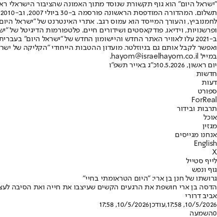
"ישראל היום" הוא גוף תקשורת שנוסד מתוך האמונה שהציבור הישראלי ראוי 
ת
ופרשנויות, וידיאו, פודקאסטים ושידורים חיים. פלטפורמות הדיגיטל של "ישרא
ב-2021 עלו לאוויר האתר החדש והיישומון החדש של "ישראל היום" בע
ואפשר לקבל אותם גם בניוזלטר. מועדון ההטבות הייחודי "הקליקה של ישרא
במייל hayom@israelhayom.co.il.
יום ראשון, 10.5.2026
כ"ג באייר תשפ"ו
חדשות
דעות
ספורט
ForReal
תרבות ובידור
אוכל
מגזין
אנחנו מגייסים
English
X
לייף סטייל
גוף ונפש
גרושתו של חנן בן ארי: "היום הטראומתי בחיי"
הדסה בן ארי חושפת את הרגעים הקשים שעיצבו את חייה ואת הסיבה לעצי
אביב דרורי
10/5/2026, 17:58
,עודכן
10/5/2026, 17:58
0
השמעה