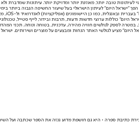
לעיתונות טובה יותר, מאוזנת יותר ומדויקת יותר. עיתונות שמדברת ולא צ
שלום. המהדורה המודפסת הראשונה פורסמה ב-30 ביולי 2007, וב-2010 הפך "ישראל היום" לעיתון הישראלי בעל שי
לחמנוביץ,
ל היום" כוללות ערוצי חדשות ודעות, תרבות ובידור, לייף סטייל, טכנולוגיה
ברית, במטרה לספק לגולשים חוויה מהירה, עדכנית, בטוחה ונוחה. תכני המה
ל היום" מציע לגולשי האתר הנחות ומבצעים על מוצרים ושירותים. ישראל 
רת כתיבת ספרה • היא גם חושפת מדוע גנזה את הספר שכתבה ועל השיר 