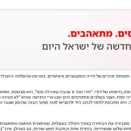
והפחות זוהרים של חייה המקצועיים והאישיים. בסרטון שהעלתה היום ל
ק בדמותו של דורי. "דורי ואני זו אהבה שאין לה סוף", היא מצטטת, ומת
 ימות, נעצר בשלבים מתקדמים כיוון שבן ארי הרגישה שהיא "לא מבינה 
ה. היא מתכננת לחזור לכתב היד ולהוציאו לאור, מתוך הבנה שהזמן שעבר 
 על המילה האהובה עליה, בחרה בן ארי ב"געגוע" (Longing). היא מסבירה את הבחירה באורך המילה בא
תחת שלוש אפשרויות, בוחרת אחת וכותבת חמש שורות, גם כשהלב אינו "ב