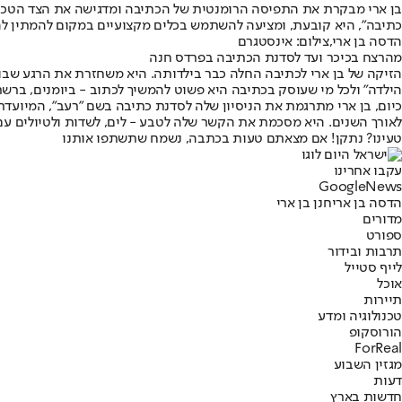
בן ארי מבקרת את התפיסה הרומנטית של הכתיבה ומדגישה את הצד הטכני
כתיבה", היא קובעת, ומציעה להשתמש בכלים מקצועיים במקום להמתין לה
הדסה בן ארי,צילום: אינסטגרם
מהרצח בכיכר ועד לסדנת הכתיבה בפרדס חנה
הזיקה של בן ארי לכתיבה החלה כבר בילדותה. היא משחזרת את הרגע שבו,
הילדה" ולכל מי שעוסק בכתיבה היא פשוט להמשיך לכתוב - ביומנים, בר
כיום, בן ארי מתרגמת את הניסיון שלה לסדנת כתיבה בשם "רעב", המיו
לאורך השנים. היא מסכמת את הקשר שלה לטבע - לים, לשדות ולטיולים ע
טעינו? נתקן! אם מצאתם טעות בכתבה, נשמח שתשתפו אותנו
עקבו אחרינו
G
o
o
g
l
e
News
הדסה בן ארי
חנן בן ארי
מדורים
ספורט
תרבות ובידור
לייף סטייל
אוכל
תיירות
טכנולוגיה ומדע
הורוסקופ
ForReal
מגזין השבוע
דעות
חדשות בארץ