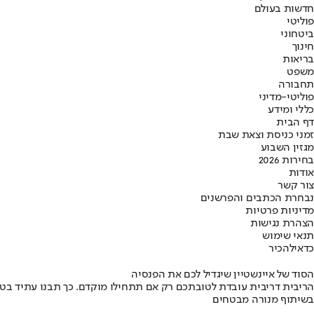
חדשות בעולם
פוליטי
ביטחוני
חינוך
בריאות
משפט
תחבורה
פוליטי-מדיני
כללי ומידע
דף הבית
זמני כניסת וצאת שבת
מגזין השבוע
בחירות 2026
אודות
צור קשר
נבחרת הכתבים והפרשנים
מדיניות פרטיות
הצהרת נגישות
תנאי שימוש
כדאי
להכיר
הסוד של איינשטיין שיגדיל לכם את הפנסיה
הריבית דריבית עובדת לטובתכם רק אם תתחילו מוקדם. כך תבנו עתיד בט
בשיתוף מנורה מבטחים