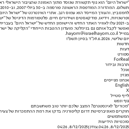
"ישראל היום" הוא גוף תקשורת שנוסד מתוך האמונה שהציבור הישראלי ראוי 
ת
ופרשנויות, וידיאו, פודקאסטים ושידורים חיים. פלטפורמות הדיגיטל של "ישרא
ב-2021 עלו לאוויר האתר החדש והיישומון החדש של "ישראל היום" בע
ואפשר לקבל אותם גם בניוזלטר. מועדון ההטבות הייחודי "הקליקה של ישרא
במייל hayom@israelhayom.co.il.
יום שלישי, 9.6.2026
כ"ד בסיון תשפ"ו
חדשות
דעות
ספורט
ForReal
תרבות ובידור
אוכל
מגזין
אנחנו מגייסים
English
X
לייף סטייל
גוף ונפש
"מכורים" לאינסטגרם? המצב שלכם יותר טוב משחשבתם
חוקרים מאוניברסיטת דרום קליפורניה בדקו את רמת ההתמכרות של צעי
המשתמשים
סוכנויות הידיעות
8/12/2025, 04:26
,עודכן
8/12/2025, 04:26