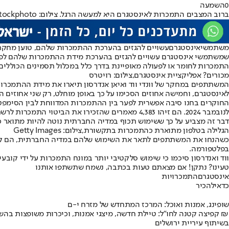
0
השמעה
ברוב המצבים התמכרות לאינסטגרם היא למעשה הרגל. צילום: istockphoto
משתמשי
אינסטגרם
שמשתמשי אינסטגרם עשויים להגזים בהערכת מידת ההתמכרות שלהם לפל
התמכרות לחומר או לפעולה מאופיינת בדרך כלל במכלול תסמינים הכוללי
מכורים? אפליקציית אינסטגרם,צילום: רויטרס
לאינסטגרם, וחמישה אחוזים הסכימו על כך באופן מוחלט, רק שני אחוזים 
לנובמבר 2024. הם זיהו 4,383 מאמרים שהזכירו את הביטוי התמכרות לרשתות חברתיות ו-50 מאמרים שהזכירו את הביטוי הרגל ברשתות חברתיות.
דבר זה מצביע על כך ששימוש תכוף במדיה החברתית נוטה להיות מתואר
הגלילה בטלפון מתוארת כהתמכרות בתקשורת,צילום: Getty Images
כשהנחו את המשתתפים לתאר את השימוש שלהם במדיה החברתית, הם קשר
בפלטפורמה.
ווד ואנדרסון סיכמו כי שימוש סלקטיבי יותר במונח התמכרות על ידי קו
טעינו? נתקן! אם מצאתם טעות בכתבה, נשמח שתשתפו אותנו
אינסטגרם
התמכרויות
כדאי
להכיר
שופינג, אמנות ואוכל: המרכז המתחדש של מזרח י-ם
קפיצה קטנה לחו"ל: טיילת חדשה, מיצגי אמנות, וכיכרות משופצות בהשקעה של 100 מיליון ₪
בשיתוף עיריית ירושלים