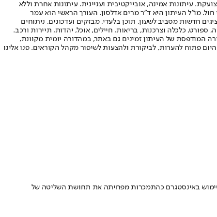
ועקת. עיתונות אמינה, אובייקטיבית ועניינית. עיתונות אחרת וללא
עור החשיפה הגבוה ביותר בימי חול. מו"ל העיתון היא ד"ר מרים אדלסון. העורך הראשי הוא עמר
 והעורך המייסד הוא עמוס רגב. אתרי האינטרנט של "ישראל היום" בעברית ובאנגלית, כמו כן היישומונים (אפליקציות) לאנדרואיד ול-iOS, מציגים חדשות מסביב לשעון, תוכן בלעדי, מבזקים ועדכונים, ניתוחים
, ספורט, כלכלה וצרכנות, בריאות, חיילים, אוכל, יהדות, תיירות ורכב.
דורה המודפסת של העיתון זמינים גם באתר, במהדורה יומית מקוונת,
היום פתוח להערות, לביקורת ולהצעות לשיפור מקהל הקוראים. פנו אלינו
 השימוש באינסטגרם כהתמכרות מפחיתה את תחושת השליטה של