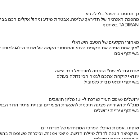
כך תחסכו בחשמל בלי להזיע
מהפכת האנרגיה של תדיראן: שליטה, אבטחת מידע וניהול אקלים חכם בבי
בשיתוף TADIRAN
מאחורי הקלעים של הטעם הישראלי
איך אסם הפכה את תקופת הצנע והמחסור הקשה של שנות ה-40 למותג לאומי?
בשיתוף אסם
אתם עוד לא שם? הטיסה למונדיאל כבר יצאה
יונדאי לוקחת אתכם לבמה הכי גדולה בעולם
בשיתוף יונדאי מבית כלמוביל
ירושלים 2040: העיר נערכת ל- 1.5 מליון תושבים
מנכ"לית העירייה מציגה תוכנית להשארת הצעירים ובניית עתיד הדור הבא
בשיתוף עיריית ירושלים
שופינג, אמנות ואוכל: המרכז המתחדש של מזרח י-ם
קפיצה קטנה לחו"ל: טיילת חדשה, מיצגי אמנות, וכיכרות משופצות בהשקעה של 100 מיליון ₪