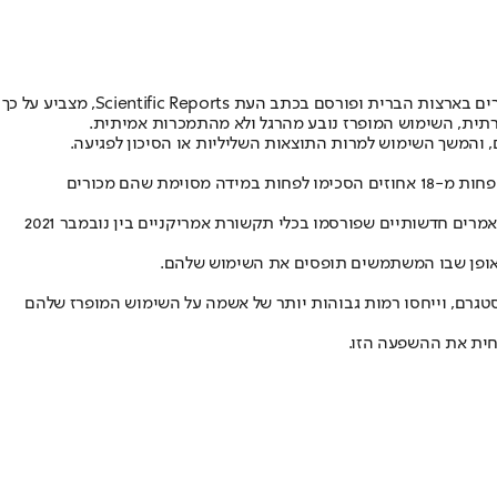
עשויים להגזים בהערכת ההתמכרות שלהם, טוען מחקר של אוניברסיטת דרום קליפורניה (USC). המחקר שנערך על כ-1,200 מבוגרים בארצות הברית ופורסם בכתב העת Scientific Reports, מצביע על כך
ית, השימוש המופרז נובע מהרגל ולא מהתמכרות אמיתית.
 והמשך השימוש למרות התוצאות השליליות או הסיכון לפגיעה.
המשתתפים במחקר של וונדי ווד ואיאן אנדרסון תיארו את מידת ההתמכרות שלהם לאינסטגרם והוערכו על פי תסמינים של שימוש ממכר. למרות שלא פחות מ-18 אחוזים הסכימו לפחות במידה מסוימת שהם מכורים
החוקרים בחנו סיבה אפשרית לפער בין ההתמכרות המדווחת לבין הסימפטומים בפועל, באמצעות הערכת תיאורים של שימוש ברשתות חברתיות במאמרים חדשותיים שפורסמו בכלי תקשורת אמריקניים בין נובמבר 2021
האופן שבו המשתמשים תופסים את השימוש שלהם.
ם, וייחסו רמות גבוהות יותר של אשמה על השימוש המופרז שלהם
פחית את ההשפעה הזו.