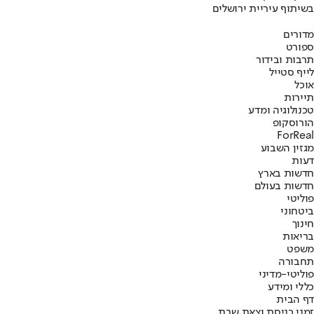
בשיתוף עיריית ירושלים
מדורים
ספורט
תרבות ובידור
לייף סטייל
אוכל
תיירות
טכנולוגיה ומדע
הורוסקופ
ForReal
מגזין השבוע
דעות
חדשות בארץ
חדשות בעולם
פוליטי
ביטחוני
חינוך
בריאות
משפט
תחבורה
פוליטי-מדיני
כללי ומידע
דף הבית
זמני כניסת וצאת שבת