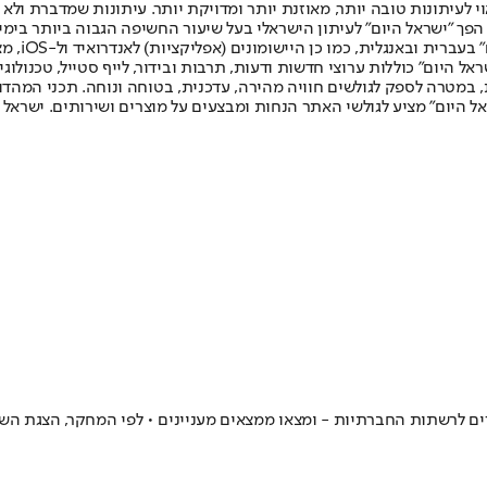
לעיתונות טובה יותר, מאוזנת יותר ומדויקת יותר. עיתונות שמדברת ולא צ
שלום. המהדורה המודפסת הראשונה פורסמה ב-30 ביולי 2007, וב-2010 הפך "ישראל היום" לעיתון הישראלי בעל שי
לחמנוביץ,
ל היום" כוללות ערוצי חדשות ודעות, תרבות ובידור, לייף סטייל, טכנולוגיה
ברית, במטרה לספק לגולשים חוויה מהירה, עדכנית, בטוחה ונוחה. תכני המה
ל היום" מציע לגולשי האתר הנחות ומבצעים על מוצרים ושירותים. ישראל 
רים לרשתות החברתיות - ומצאו ממצאים מעניינים • לפי המחקר, הצגת