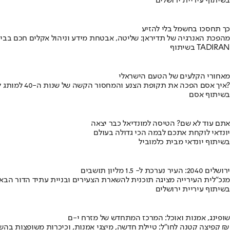
בשיתוף עיריית ירושלים
כך תחסכו בחשמל בלי להזיע
מהפכת האנרגיה של תדיראן: שליטה, אבטחת מידע וניהול אקלים חכם בבי
בשיתוף TADIRAN
מאחורי הקלעים של הטעם הישראלי
איך אסם הפכה את תקופת הצנע והמחסור הקשה של שנות ה-40 למותג לאומי?
בשיתוף אסם
אתם עוד לא שם? הטיסה למונדיאל כבר יצאה
יונדאי לוקחת אתכם לבמה הכי גדולה בעולם
בשיתוף יונדאי מבית כלמוביל
ירושלים 2040: העיר נערכת ל- 1.5 מליון תושבים
מנכ"לית העירייה מציגה תוכנית להשארת הצעירים ובניית עתיד הדור הבא
בשיתוף עיריית ירושלים
שופינג, אמנות ואוכל: המרכז המתחדש של מזרח י-ם
קפיצה קטנה לחו"ל: טיילת חדשה, מיצגי אמנות, וכיכרות משופצות בהשקעה של 100 מיליון ₪