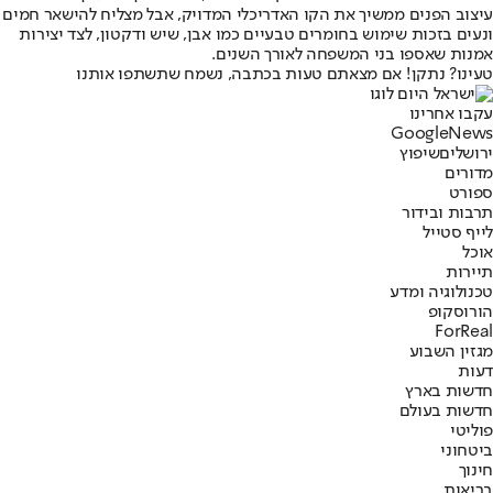
עיצוב הפנים ממשיך את הקו האדריכלי המדויק, אבל מצליח להישאר חמים
ונעים בזכות שימוש בחומרים טבעיים כמו אבן, שיש ודקטון, לצד יצירות
אמנות שאספו בני המשפחה לאורך השנים.
טעינו? נתקן! אם מצאתם טעות בכתבה, נשמח שתשתפו אותנו
עקבו אחרינו
G
o
o
g
l
e
News
ירושלים
שיפוץ
מדורים
ספורט
תרבות ובידור
לייף סטייל
אוכל
תיירות
טכנולוגיה ומדע
הורוסקופ
ForReal
מגזין השבוע
דעות
חדשות בארץ
חדשות בעולם
פוליטי
ביטחוני
חינוך
בריאות