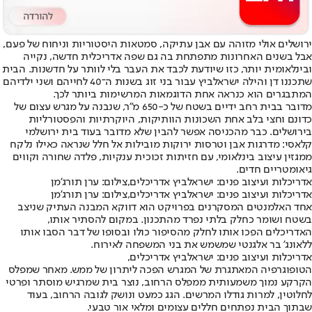
ירושלים אולי מזוהה עם אבן עתיקה, סמטאות היסטוריות וניחוח של פעם,
אבל בשנים האחרונות מתפתחת בה גם שפה אדריכלית חדשה, נקייה
ובינלאומית יותר, כזו שיודעת לכבד את העבר בלי לוותר על חדשנות. הבית
שתכננו דן והילה ישראלביץ עבור בני זוג בשנות ה־40 לחייהם ושני ילדיהם
המתבגרים הוא כנראה אחת הדוגמאות המרשימות ביותר לכך.
מדובר בבית רחב ידיים בשטח של כ-650 מ"ר, שנבנה על מגרש עצום של
כדונם וחצי בלב אחת השכונות הוותיקות, היוקרתיות והפסטורליות
בירושלים. כבר מהכניסה אפשר להבין שלא מדובר בעוד בית ירושלמי
קלאסי: מדרגות אבן וטרסות ירוקות מובילות אל חלל שנראה כאילו נלקח
ממגזין עיצוב בינלאומי, עם חזיתות זכוכית ענקיות, פלדה שחורה וקווים
גיאומטריים חדים.
אדריכלות ועיצוב פנים: ישראלביץ אדריכלים,צילום: ערן תורג'מן
אדריכלות ועיצוב פנים: ישראלביץ אדריכלים,צילום: ערן תורג'מן
אחד האלמנטים המסקרנים בפרויקט הוא דווקא המבנה העתיק שניצב
בשטח ושומר כחלק בלתי נפרד מהתכנון. במקום להסתיר אותו,
האדריכלים הפכו אותו לחלק מהסיפור כולו ובסופו של דבר הסבו אותו
ללאונג' בר אלגנטי שמשמש את בני המשפחה לאירוח.
אדריכלות ועיצוב פנים: ישראלביץ אדריכלים,
הטופוגרפיה המאתגרת של המגרש הפכה ליתרון של ממש. מאחר שמפלס
הקרקע נמוך משמעותית ממפלס הרחוב, נוצר בית שמרגיש מוסתר ופרטי
לחלוטין, למרות גודלו המרשים. הגג כמעט ונושק לגובה הרחוב, בעוד
שבתוך הבית נפתחים חללים עצומים ומלאי אור טבעי.