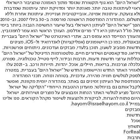
"ישראל היום" הוא גוף תקשורת שנוסד מתוך האמונה שהציבור הישראלי
ראוי לעיתונות טובה יותר, מאוזנת יותר ומדויקת יותר. עיתונות שמדברת
ולא צועקת. עיתונות אמינה, אובייקטיבית ועניינית. עיתונות אחרת וללא
תשלום. המהדורה המודפסת הראשונה פורסמה ב-30 ביולי 2007, וב-2010
הפך "ישראל היום" לעיתון הישראלי בעל שיעור החשיפה הגבוה ביותר בימי
חול. מו"ל העיתון היא ד"ר מרים אדלסון. העורך הראשי הוא עמר לחמנוביץ,
והעורך המייסד הוא עמוס רגב. אתרי האינטרנט של "ישראל היום" בעברית
ובאנגלית, כמו כן היישומונים (אפליקציות) לאנדרואיד ול-iOS, מציגים
חדשות מסביב לשעון, תוכן בלעדי, מבזקים ועדכונים, ניתוחים ופרשנויות,
וידיאו, פודקאסטים ושידורים חיים. פלטפורמות הדיגיטל של "ישראל היום"
כוללות ערוצי חדשות ודעות, תרבות ובידור, לייף סטייל, טכנולוגיה, ספורט,
כלכלה וצרכנות, בריאות, חיילים, אוכל, יהדות, תיירות ורכב. ב-2021 עלו
לאוויר האתר החדש והיישומון החדש של "ישראל היום" בעברית, במטרה
לספק לגולשים חוויה מהירה, עדכנית, בטוחה ונוחה. תכני המהדורה
המודפסת של העיתון זמינים גם באתר, במהדורה יומית מקוונת, ואפשר
לקבל אותם גם בניוזלטר. מועדון ההטבות הייחודי "הקליקה של ישראל
היום" מציע לגולשי האתר הנחות ומבצעים על מוצרים ושירותים. ישראל
היום פתוח להערות, לביקורת ולהצעות לשיפור מקהל הקוראים. פנו אלינו
במייל hayom@israelhayom.co.il.
מבזקים
חדשות
אוכל
תשחץ
ForReal
תרבות