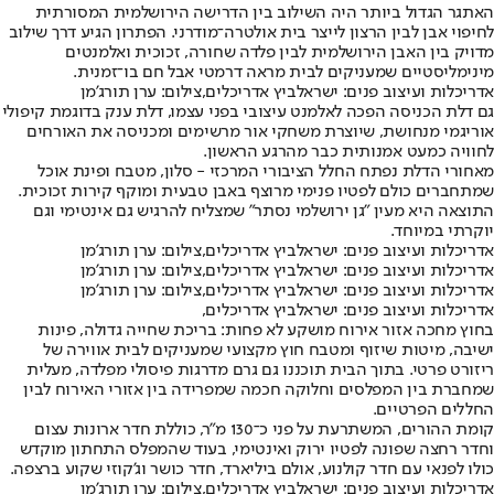
האתגר הגדול ביותר היה השילוב בין הדרישה הירושלמית המסורתית
לחיפוי אבן לבין הרצון לייצר בית אולטרה־מודרני. הפתרון הגיע דרך שילוב
מדויק בין האבן הירושלמית לבין פלדה שחורה, זכוכית ואלמנטים
מינימליסטיים שמעניקים לבית מראה דרמטי אבל חם בו־זמנית.
אדריכלות ועיצוב פנים: ישראלביץ אדריכלים,צילום: ערן תורג'מן
גם דלת הכניסה הפכה לאלמנט עיצובי בפני עצמו, דלת ענק בדוגמת קיפולי
אוריגמי מנחושת, שיוצרת משחקי אור מרשימים ומכניסה את האורחים
לחוויה כמעט אמנותית כבר מהרגע הראשון.
מאחורי הדלת נפתח החלל הציבורי המרכזי - סלון, מטבח ופינת אוכל
שמתחברים כולם לפטיו פנימי מרוצף באבן טבעית ומוקף קירות זכוכית.
התוצאה היא מעין "גן ירושלמי נסתר" שמצליח להרגיש גם אינטימי וגם
יוקרתי במיוחד.
אדריכלות ועיצוב פנים: ישראלביץ אדריכלים,צילום: ערן תורג'מן
אדריכלות ועיצוב פנים: ישראלביץ אדריכלים,צילום: ערן תורג'מן
אדריכלות ועיצוב פנים: ישראלביץ אדריכלים,צילום: ערן תורג'מן
אדריכלות ועיצוב פנים: ישראלביץ אדריכלים,
בחוץ מחכה אזור אירוח מושקע לא פחות: בריכת שחייה גדולה, פינות
ישיבה, מיטות שיזוף ומטבח חוץ מקצועי שמעניקים לבית אווירה של
ריזורט פרטי. בתוך הבית תוכננו גם גרם מדרגות פיסולי מפלדה, מעלית
שמחברת בין המפלסים וחלוקה חכמה שמפרידה בין אזורי האירוח לבין
החללים הפרטיים.
קומת ההורים, המשתרעת על פני כ־130 מ"ר, כוללת חדר ארונות עצום
וחדר רחצה שפונה לפטיו ירוק ואינטימי, בעוד שהמפלס התחתון מוקדש
כולו לפנאי עם חדר קולנוע, אולם ביליארד, חדר כושר וג'קוזי שקוע ברצפה.
אדריכלות ועיצוב פנים: ישראלביץ אדריכלים,צילום: ערן תורג'מן