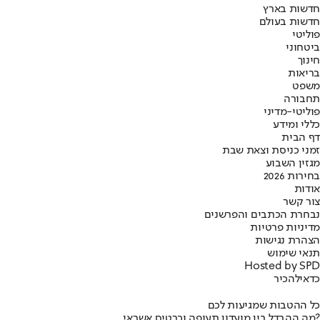
חדשות בארץ
חדשות בעולם
פוליטי
ביטחוני
חינוך
בריאות
משפט
תחבורה
פוליטי-מדיני
כללי ומידע
דף הבית
זמני כניסת וצאת שבת
מגזין השבוע
בחירות 2026
אודות
צור קשר
נבחרת הכתבים והפרשנים
מדיניות פרטיות
הצהרת נגישות
תנאי שימוש
Hosted by SPD
כדאי
להכיר
כל ההטבות שמגיעות לכם
מה ההבדל בין מועדון תעופה וכרטיס אשראי?