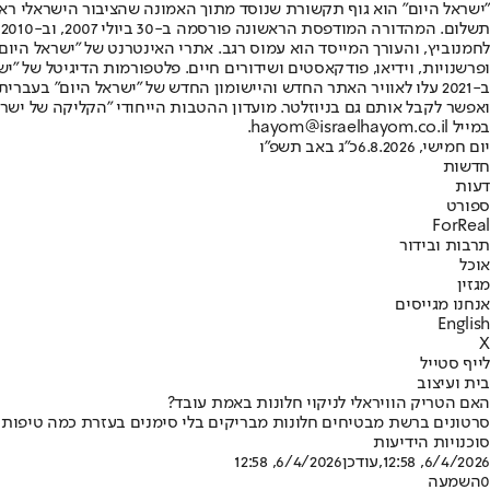
"ישראל היום" הוא גוף תקשורת שנוסד מתוך האמונה שהציבור הישראלי ראוי 
ת
ופרשנויות, וידיאו, פודקאסטים ושידורים חיים. פלטפורמות הדיגיטל של "ישרא
ב-2021 עלו לאוויר האתר החדש והיישומון החדש של "ישראל היום" בע
ואפשר לקבל אותם גם בניוזלטר. מועדון ההטבות הייחודי "הקליקה של ישרא
במייל hayom@israelhayom.co.il.
יום חמישי, 6.8.2026
כ"ג באב תשפ"ו
חדשות
דעות
ספורט
ForReal
תרבות ובידור
אוכל
מגזין
אנחנו מגייסים
English
X
לייף סטייל
בית ועיצוב
האם הטריק הוויראלי לניקוי חלונות באמת עובד?
סרטונים ברשת מבטיחים חלונות מבריקים בלי סימנים בעזרת כמה טיפות 
סוכנויות הידיעות
6/4/2026, 12:58
,עודכן
6/4/2026, 12:58
0
השמעה