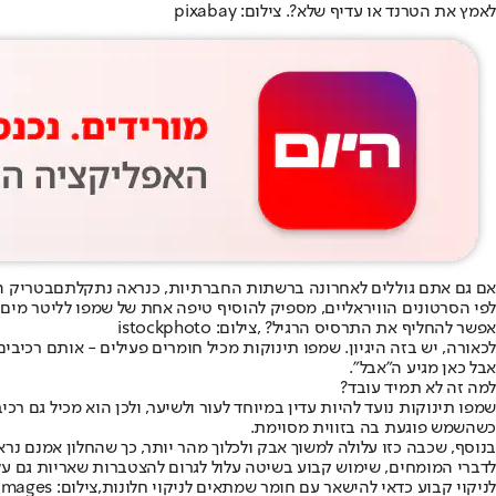
לאמץ את הטרנד או עדיף שלא?. צילום: pixabay
אם גם אתם גוללים לאחרונה ברשתות החברתיות, כנראה נתקלתם
בטריק ה
לפי הסרטונים הוויראליים, מספיק להוסיף טיפה אחת של שמפו לליטר מים,
אפשר להחליף את התרסיס הרגיל? ,צילום: istockphoto
לכאורה, יש בזה היגיון. שמפו תינוקות מכיל חומרים פעילים - אותם רכיבי
אבל כאן מגיע ה"אבל".
למה זה לא תמיד עובד?
שמפו תינוקות נועד להיות עדין במיוחד לעור ולשיער, ולכן הוא מכיל גם 
כשהשמש פוגעת בה בזווית מסוימת.
בנוסף, שכבה כזו עלולה למשוך אבק ולכלוך מהר יותר, כך שהחלון אמנם נר
לדברי המומחים, שימוש קבוע בשיטה עלול לגרום להצטברות שאריות גם ע
לניקוי קבוע כדאי להישאר עם חומר שמתאים לניקוי חלונות,צילום: Getty Images