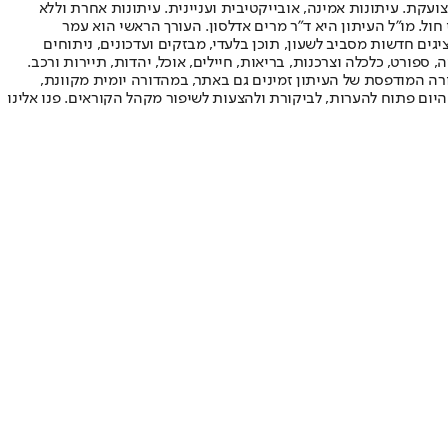
ועקת. עיתונות אמינה, אובייקטיבית ועניינית. עיתונות אחרת וללא
עור החשיפה הגבוה ביותר בימי חול. מו"ל העיתון היא ד"ר מרים אדלסון. העורך הראשי הוא עמר
 והעורך המייסד הוא עמוס רגב. אתרי האינטרנט של "ישראל היום" בעברית ובאנגלית, כמו כן היישומונים (אפליקציות) לאנדרואיד ול-iOS, מציגים חדשות מסביב לשעון, תוכן בלעדי, מבזקים ועדכונים, ניתוחים
, ספורט, כלכלה וצרכנות, בריאות, חיילים, אוכל, יהדות, תיירות ורכב.
דורה המודפסת של העיתון זמינים גם באתר, במהדורה יומית מקוונת,
היום פתוח להערות, לביקורת ולהצעות לשיפור מקהל הקוראים. פנו אלינו