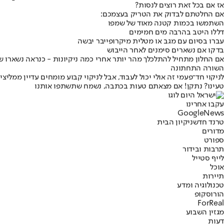
אז אם בכל זאת רוצים לנסות?
אם החלטתם לבדוק את הטריק בעצמכם:
השתמשו בכמות קטנה מאוד של שמפו
דללו היטב בהרבה מים חמימים
עברו בסיום עם מגב או מטלית מיקרופייבר יבשה
בדקו אם נשארים סימנים לאחר הייבוש
אם החלון מתחיל להתלכלך מהר יותר אחרי כמה ניקיונות - כנראה נשארו ש
השורה התחתונה
לניקוי חד־פעמי זה אולי יכול לעבוד, אבל לניקוי קבוע מומחים עדיין ממליצ
טעינו? נתקן! אם מצאתם טעות בכתבה, נשמח שתשתפו אותנו
עקבו אחרינו
G
o
o
g
l
e
News
טרנד חדש
ניקיון הבית
מדורים
ספורט
תרבות ובידור
לייף סטייל
אוכל
תיירות
טכנולוגיה ומדע
הורוסקופ
ForReal
מגזין השבוע
דעות