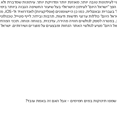
לעיתונות טובה יותר, מאוזנת יותר ומדויקת יותר. עיתונות שמדברת ולא צ
שלום. המהדורה המודפסת הראשונה פורסמה ב-30 ביולי 2007, וב-2010 הפך "ישראל היום" לעיתון הישראלי בעל שי
לחמנוביץ,
ל היום" כוללות ערוצי חדשות ודעות, תרבות ובידור, לייף סטייל, טכנולוגיה
ברית, במטרה לספק לגולשים חוויה מהירה, עדכנית, בטוחה ונוחה. תכני המה
ל היום" מציע לגולשי האתר הנחות ומבצעים על מוצרים ושירותים. ישראל 
שמפו תינוקות במים חמימים - אבל האם זה באמת עובד?