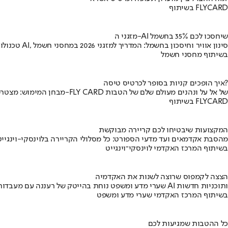
בשיתוף FLYCARD
מזגני ה-AI שיחסכו לכם 35% בחשמל
טכנולוגיית AI, סינון אוויר וחיסכון בחשמל: המדריך למזגני 2026 במחסני חשמל
בשיתוף מחסני חשמל
איך הופכים קניות בסופר לכרטיס טיסה?
מבחן המימוש: מצטרפים ל-FLY CARD של אל על ונהנים מעולם שלם של הטבות
בשיתוף FLYCARD
המקצועות שיבטיחו לכם קריירה מבוקשת
מהסבת אקדמאים ועד מדעי הספורט: כל מסלולי הקריירה בלוינסקי-וינגייט
בשיתוף המרכז האקדמי לוינסקי־וינגייט
הצצה לקמפוס שרוצה לשנות את האקדמיה
שערי מדע ומשפט נוחת בהייטק של רעננה עם מעבדות AI ותוכניות חדשות
בשיתוף המרכז האקדמי שערי מדע ומשפט
כל ההטבות שמגיעות לכם