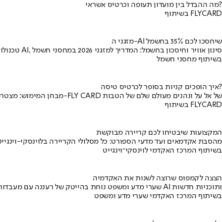
מה ההבדל בין מועדון תעופה וכרטיס אשראי?
בשיתוף FLYCARD
מזגני ה-AI שיחסכו לכם 35% בחשמל
טכנולוגיית AI, סינון אוויר וחיסכון בחשמל: המדריך למזגני 2026 במחסני חשמל
בשיתוף מחסני חשמל
איך הופכים קניות בסופר לכרטיס טיסה?
מבחן המימוש: מצטרפים ל-FLY CARD של אל על ונהנים מעולם שלם של הטבות
בשיתוף FLYCARD
המקצועות שיבטיחו לכם קריירה מבוקשת
מהסבת אקדמאים ועד מדעי הספורט: כל מסלולי הקריירה בלוינסקי-וינגייט
בשיתוף המרכז האקדמי לוינסקי־וינגייט
הצצה לקמפוס שרוצה לשנות את האקדמיה
שערי מדע ומשפט נוחת בהייטק של רעננה עם מעבדות AI ותוכניות חדשות
בשיתוף המרכז האקדמי שערי מדע ומשפט