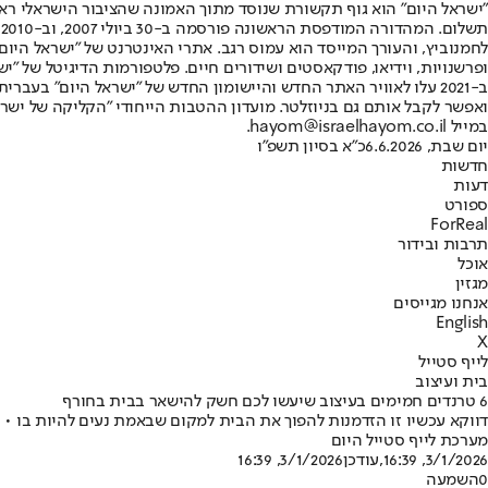
"ישראל היום" הוא גוף תקשורת שנוסד מתוך האמונה שהציבור הישראלי ראוי 
ת
ופרשנויות, וידיאו, פודקאסטים ושידורים חיים. פלטפורמות הדיגיטל של "ישרא
ב-2021 עלו לאוויר האתר החדש והיישומון החדש של "ישראל היום" בע
ואפשר לקבל אותם גם בניוזלטר. מועדון ההטבות הייחודי "הקליקה של ישרא
במייל hayom@israelhayom.co.il.
יום שבת, 6.6.2026
כ"א בסיון תשפ"ו
חדשות
דעות
ספורט
ForReal
תרבות ובידור
אוכל
מגזין
אנחנו מגייסים
English
X
לייף סטייל
בית ועיצוב
6 טרנדים חמימים בעיצוב שיעשו לכם חשק להישאר בבית בחורף
דווקא עכשיו זו הזדמנות להפוך את הבית למקום שבאמת נעים להיות בו • 
מערכת לייף סטייל היום
3/1/2026, 16:39
,עודכן
3/1/2026, 16:39
0
השמעה