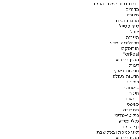
בדידות
חורף
עיצוב הבית
מדורים
ספורט
תרבות ובידור
לייף סטייל
אוכל
תיירות
טכנולוגיה ומדע
הורוסקופ
ForReal
מגזין השבוע
דעות
חדשות בארץ
חדשות בעולם
פוליטי
ביטחוני
חינוך
בריאות
משפט
תחבורה
פוליטי-מדיני
כללי ומידע
דף הבית
זמני כניסת וצאת שבת
מגזין השבוע