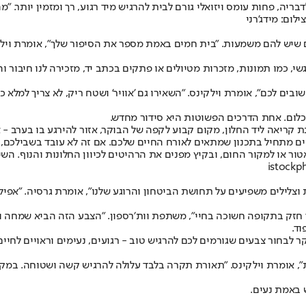
יה, פחות עומס ויזואלי גורם לבית להרגיש מיד רגוע, רך ומזמין יותר. "
ום: מידג'רני
שיש להם משמעות. "בית חמים באמת מספר את הסיפור שלך", אומרת וילקינ
, כמו תמונות, מזכרות מטיולים או פתקים בכתב יד, מזכירה לנו חיבור וה
ם לכם", אומרת וילקינס. "השאירו גם 'אוויר' ושטח ריק, לא צריך למלא כל
ת כלום. אחת הדרכים הפשוטות היא סידור מחדש.
קריאה ליד החלון, מקום קבוע לקפה של הבוקר, אזור להירגע בו בערב - א
ם מתחיל בתכנון שמתאים לאורח החיים שלכם. אם זה לא עובד בשבילכם, זה
ור או למקור החום, ובקיץ מפנים את הרהיטים לכיוון החלונות והנוף. השינ
וצלילים משפיעים על תחושת הביטחון והרוגע שלנו", אומרת גרסיה. "אפילו
ד חזק בתקופה חשוכה בחיי", משתפת וות׳רספון. "הצבע הזה הביא שמחה ו
וד.
ר לבחור צבעים שגורמים לכם להרגיש טוב - רגועים, נעימים וראויים לחיים
", אומרת וילקינס. "תאורת תקרה בלבד עלולה להרגיש קשה ושטוחה. במקום 
 באמת נעים.