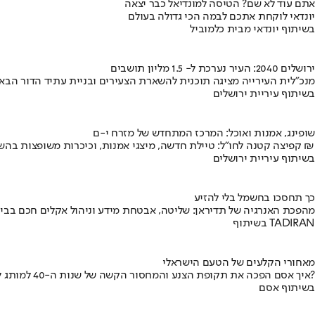
אתם עוד לא שם? הטיסה למונדיאל כבר יצאה
יונדאי לוקחת אתכם לבמה הכי גדולה בעולם
בשיתוף יונדאי מבית כלמוביל
ירושלים 2040: העיר נערכת ל- 1.5 מליון תושבים
מנכ"לית העירייה מציגה תוכנית להשארת הצעירים ובניית עתיד הדור הבא
בשיתוף עיריית ירושלים
שופינג, אמנות ואוכל: המרכז המתחדש של מזרח י-ם
קפיצה קטנה לחו"ל: טיילת חדשה, מיצגי אמנות, וכיכרות משופצות בהשקעה של 100 מיליון ₪
בשיתוף עיריית ירושלים
כך תחסכו בחשמל בלי להזיע
מהפכת האנרגיה של תדיראן: שליטה, אבטחת מידע וניהול אקלים חכם בבי
בשיתוף TADIRAN
מאחורי הקלעים של הטעם הישראלי
איך אסם הפכה את תקופת הצנע והמחסור הקשה של שנות ה-40 למותג לאומי?
בשיתוף אסם