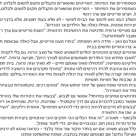
כשמסירים את המיותר, הפריטים שנשארים מקבלים מקום לנשום ולבלוט. לדבר
כשמסירים את המיותר - הפריטים שנשארים מקבלים מקום לנשום ולבלוט,ציל
3. הציגו פריטים עם ערך רגשי
השלב הבא הוא להפוך את הבית לאישי - לא מלא בעוד חפצים, אלא בדברים 
יצירות אמנות, אפילו כאלה של הילדים או הנכדים".
גם סטייסי גרסיה מדגישה את החשיבות הרגשית: "הצגת פריטים עם ערך רגשי
מעבר לאסתטיקה".
אבל גם כאן - מידה היא המפתח. "בחרו מעט פריטים, אבל כאלה שבאמת חשובי
4. צרו אזורים חדשים בבית
שינויים קטנים ומכוונים יכולים להשפיע מאוד על מצב הרוח, גם בלי לקנו
"חשבו מחדש איך החדרים משמשים אתכם לאורך היום", מציעה גרסיה. "פינת 
וילקינס מוסיפה: "תתחילו מאיך שאתם חיים - לא מאיך שזה נראה. בית חמי
היא גם אוהבת להזיז רהיטים לפי עונות: "בחורף מקרבים את הישיבה לרדיאט
פתיחה קצרה של חלון לאוויר צח יכולה לשנות מיד את האווירה,צילום: istockphoto
5. שכבות של חוויות חושיות
בית חורפי שמח נשען על יותר מחוש אחד. "גוונים רכים, טקסטורות טבעיות 
מיד את האווירה".
מרגישים אמיצים במיוחד? אפשר גם לצבוע. "צבעתי את הקירות שלי בוורו
אפשר כמובן להכניס צבע גם דרך טקסטיל - שמיכות, כריות, שטיחים או ריפ
"צבעים לא חייבים להיות כהים כדי להרגיש חמימים", אומרת וילקינס. "העיק
6. שנו את התאורה
ולבסוף - תאורה. "זה אחד הכלים הכי חזקים והכי מוזנחים ביצירת חמימות
עדיף נורות בגוון חם, ובגובהים שונים, כדי ליצור עומק".
כלל אצבע פשוט: אם יש בחדר מקור אור אחד בלבד - כנראה שהוא לא ירגיש
טעינו? נתקן! אם מצאתם טעות בכתבה, נשמח שתשתפו אותנו