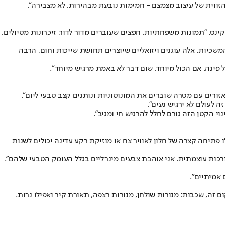
מהזווית של עיצוב מצמצם - חמימות נובעת מבהירות, לא מצבירה".
ס. "תמונות משפחתיות, חפצים שעוברים מדור לדור, זיכרונות מטיולים,
משכיות. אלה עוגנים ויזואליים שיוצרים תחושת שייכות וחום, הרבה
 פינה. אם הכול מיוחד, שום דבר לא באמת מרגיש מיוחד".
זורים עם מטרה שוברים את המונוטוניות ונותנים קצב טבעי ליום".
 לעולם לא ירגיש נעים".
וי הקטן הזה גורם לחלל להרגיש חי ומגיב".
 פתיחה קצרה של חלון לאוויר צח או מוזיקת רקע עדינה יכולים לשנות
רכות עוצמתית. אני אוהבת צבעים מינרליים בגלל העומק הטבעי שלהם".
 אמיתיים".
זה, שכבות: מנורות שולחן, מנורות רצפה, תאורת קיר ואפילו נרות.