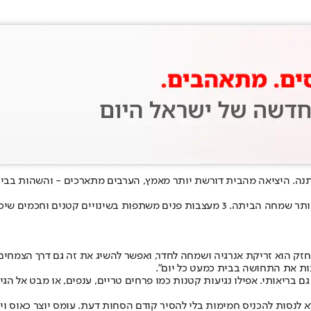
נה. היציאה מהבית דורשת יותר מאמץ, הערבים מתארכים - והשהות בבית 
, ריהוט חדש או הוצאה גדולה כדי להכניס יותר שמחה הביתה. 3 מעצבות פנים מ
זק הוא זריקת אנרגיה ושמחה לחדר, ואפשר להשיג את זה גם דרך הצמחים 
נות את התחושה בבית כמעט כל יום".
 בריאותי. אפילו נגיעות קטנות כמו פרחים טריים, ענפים, או מבט אל הגינ
א לנסות להכניס חמימות בלי להסיר קודם הסחות דעת. עומס יוצר כאוס ויז