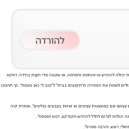
יכולה להרגיש או מנחמת וחמימה, או שקטה מדי וקצת בודדה. דווקא
שתפות בשינויים קטנים וחכמים שיכולים לשנות את האווירה מ"תקועים בבית" ל"טוב לי כאן באמת". כך תהפכו
עצמם וגם באמצעות עציצים או ואזות בצבעים בולטים", אומרת קיה
ה יכולות לגרום לחלל להרגיש מקורקע, רגוע ומטפח".
ואלי, רעש, והרבה סטרס".