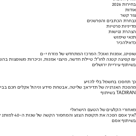
בחירות 2026
אודות
צור קשר
נבחרת הכתבים והפרשנים
מדיניות פרטיות
הצהרת נגישות
תנאי שימוש
כדאי
להכיר
שופינג, אמנות ואוכל: המרכז המתחדש של מזרח י-ם
קפיצה קטנה לחו"ל: טיילת חדשה, מיצגי אמנות, וכיכרות משופצות בהשקעה של 100 מיליון ₪
בשיתוף עיריית ירושלים
כך תחסכו בחשמל בלי להזיע
מהפכת האנרגיה של תדיראן: שליטה, אבטחת מידע וניהול אקלים חכם בבי
בשיתוף TADIRAN
מאחורי הקלעים של הטעם הישראלי
איך אסם הפכה את תקופת הצנע והמחסור הקשה של שנות ה-40 למותג לאומי?
בשיתוף אסם