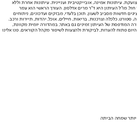
ועקת. עיתונות אמינה, אובייקטיבית ועניינית. עיתונות אחרת וללא
עור החשיפה הגבוה ביותר בימי חול. מו"ל העיתון היא ד"ר מרים אדלסון. העורך הראשי הוא עמר
 והעורך המייסד הוא עמוס רגב. אתרי האינטרנט של "ישראל היום" בעברית ובאנגלית, כמו כן היישומונים (אפליקציות) לאנדרואיד ול-iOS, מציגים חדשות מסביב לשעון, תוכן בלעדי, מבזקים ועדכונים, ניתוחים
, ספורט, כלכלה וצרכנות, בריאות, חיילים, אוכל, יהדות, תיירות ורכב.
דורה המודפסת של העיתון זמינים גם באתר, במהדורה יומית מקוונת,
היום פתוח להערות, לביקורת ולהצעות לשיפור מקהל הקוראים. פנו אלינו
ס יותר שמחה הביתה