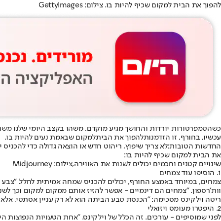
להפוך את הבית למקום שכיף להיות בו. צילום: GettyImages
כשהטמפרטורות יורדות והחושך מגיע מוקדם, משהו בקצב היומי שלנו משת
עכשיו, בחורף, זו הזדמנות
להפוך את הבית
למקום שבאמת נעים להיות בו.
החדשות הטובות:
לא צריך שיפוץ
את הבית למקום שכיף להיות בו:
שינויים קטנים וחכמים יכולים לשנות את האווירה,צילום: Midjourney
1. הוסיפו עוד צמחים
צמחים, במיוחד באמצע החורף, יכולים להכניס שמחה אמיתית לחלל. "צבע ח
וות׳רספון. "צמחים הם דינמיים - אפשר להזיז אותם ממקום למקום וכך לש
ריטה וילקינס מסכימה: "הכנסת טבע הביתה הוא לא רק עניין אסתטי, אלא גם
2. היפטרו מעומס ויזואלי
לפני שמוסיפים - עורכים. זה הכלל של וילקינס. "אחת הטעויות הנפוצות הי