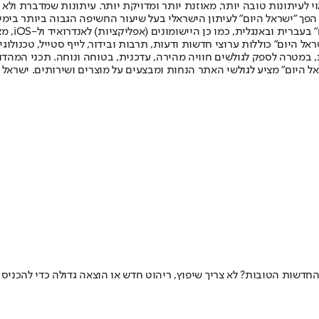
לעיתונות טובה יותר, מאוזנת יותר ומדויקת יותר. עיתונות שמדברת ולא צ
שלום. המהדורה המודפסת הראשונה פורסמה ב-30 ביולי 2007, וב-2010 הפך "ישראל היום" לעיתון הישראלי בעל שי
לחמנוביץ,
ל היום" כוללות ערוצי חדשות ודעות, תרבות ובידור, לייף סטייל, טכנולוגיה
ברית, במטרה לספק לגולשים חוויה מהירה, עדכנית, בטוחה ונוחה. תכני המה
ל היום" מציע לגולשי האתר הנחות ומבצעים על מוצרים ושירותים. ישראל 
החדשות הטובות? לא צריך שיפוץ, ריהוט חדש או הוצאה גדולה כדי להכני