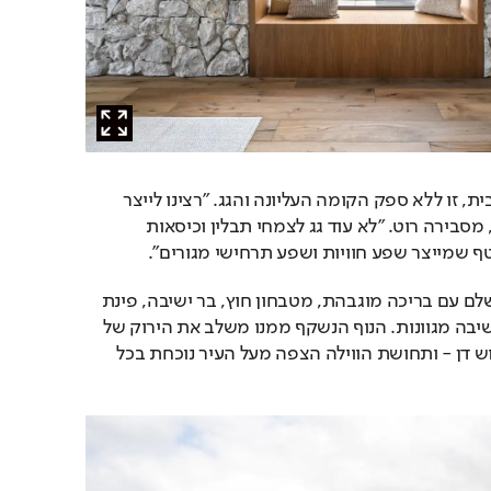
אם יש נקודת שיא אחת בבית, זו ללא ספק הקומה העליונה והגג. "רצינו לייצר 
תחושת חופשה אמיתית", מסבירה רוט. "לא עוד גג לצמחי תבלין וכיסאות 
 שמייצר שפע חוויות ושפע תרחישי מגורים". 
הגג עוצב כמתחם אירוח שלם עם בריכה מוגבהת, מטבחון חוץ, בר ישיבה, פינת 
אוכל, אזורי שיזוף ופינות ישיבה מגוונות. הנוף הנשקף ממנו משלב את הירוק של 
השרון עם קו הרקיע של גוש דן - ותחושת הווילה הצפה מעל העיר נוכחת בכל 