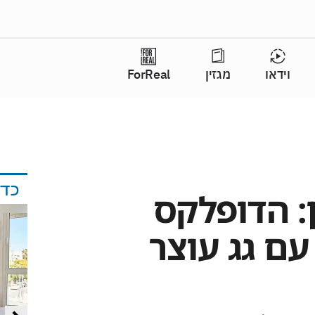
וידאו
מגזין
ForReal
כד
: הדופלקס
ם גג עוצר