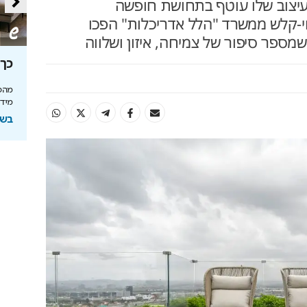
עיצוב שלו עוטף בתחושת חופשה
וי-קלש ממשרד "הלל אדריכלות" הפכו
מספר סיפור של צמיחה, איזון ושלווה
סה
מאחורי הקלעים של הטעם
כך 
הישראלי
מהפכ
מידע
לה בעולם
איך אסם הפכה את תקופת הצנע והמחסור הקשה
של שנות ה-40 למותג לאומי?
בשיתוף
ל
בשיתוף אסם