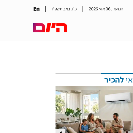
En
חמישי ,
06
אוג׳
2026
כ"ג באב תשפ"ו
אי
להכיר