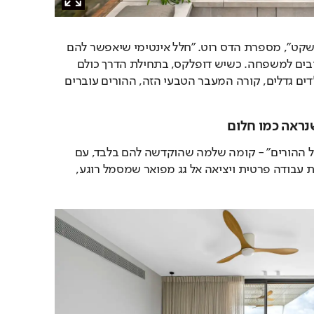
"הם ביקשו לייצר לעצמם שקט", מספרת הדס רוט. "חלל אינטימי שיאפשר להם 
לנשום, ועדיין להישאר קרובים למשפחה. כשיש דופלקס, בתחילת הדרך כולם 
באותה קומה. אבל כשהילדים גדלים, קורה המעבר הטבעי הזה, ההורים עוברים 
נראה כמו חלום
כך נולד רעיון "הממלכה של ההורים" - קומה שלמה שהוקדשה להם בלבד, עם 
סוויטת שינה מרווחת, פינת עבודה פרטית ויציאה אל גג מפואר שמסמל רוגע, 