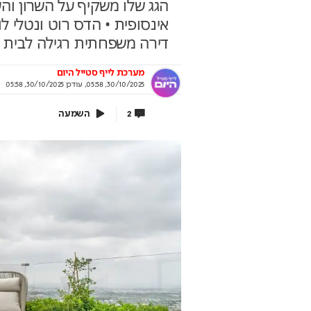
הגג שלו משקיף על השרון וה
אינסופית • הדס רוט ונטלי ל
דירה משפחתית רגילה לבית ש
ירושלים 2040: העיר נערכת ל- 1.5
אתם עוד לא שם? הטי
מערכת לייף סטייל היום
ון תושבים
למונדיאל כבר יצאה
30/10/2025, 05:58
,
עודכן
30/10/2025, 05:58
לית העירייה מציגה תוכנית להשארת
יונדאי לוקחת אתכם לבמה הכי גדו
השמעה
2
רים ובניית עתיד הדור הבא
בשיתוף יונדאי מבית כלמובי
וף עיריית ירושלים