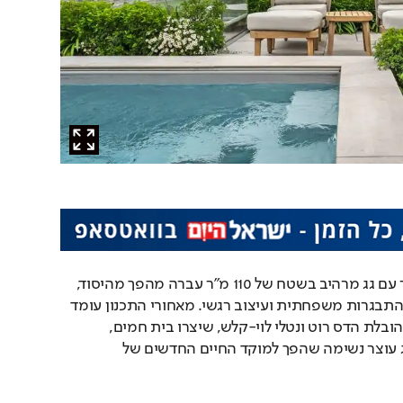
דירת דופלקס בת 160 מ"ר עם גג מרהיב בשטח של 110 מ"ר עברה מהפך מהיסוד, 
מהפך שמספר סיפור של התבגרות משפחתית ועיצוב רגשי. מאחורי התכנון עומד 
משרד "הלל אדריכלות", בהובלת הדס רוט ונטלי לוי-קלש, שיצרו בית חמים, 
אלגנטי ומדויק, ששיאו בגג עוצר נשימה שהפך למוקד החיים החדשים של 