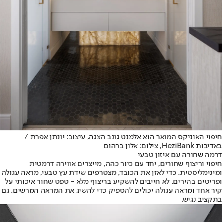
חיפוי האוניקס המואר הוא אלמנט גונב הצגה, עיצוב: יונתן אפרת /
באדיבות HeziBank, צילום: אלון ברהום
דרמה שחורה עם איזון טבעי
חיפוי וריצוף שחורים, יחד עם כיור כהה, מייצרים אווירה דרמטית
ומינימליסטית. כדי לאזן את הכובד, מצטרפים שידת עץ טבעי, מראה עגולה
ופריטים בהירים. לא חייבים להשקיע בריצוף מלא - טפט שחור איכותי על
קיר אחד ומראה עגולה יכולים להספיק כדי להשיג את המראה המרשים, גם
בתקציב נגיש.