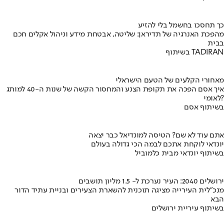
כך תחסכו בחשמל בלי להזיע
מהפכת האנרגיה של תדיראן: שליטה, אבטחת מידע וניהול אקלים חכם
בבית
בשיתוף TADIRAN
מאחורי הקלעים של הטעם הישראלי
איך אסם הפכה את תקופת הצנע והמחסור הקשה של שנות ה-40 למותג
לאומי?
בשיתוף אסם
אתם עוד לא שם? הטיסה למונדיאל כבר יצאה
יונדאי לוקחת אתכם לבמה הכי גדולה בעולם
בשיתוף יונדאי מבית כלמוביל
ירושלים 2040: העיר נערכת ל- 1.5 מליון תושבים
מנכ"לית העירייה מציגה תוכנית להשארת הצעירים ובניית עתיד הדור
הבא
בשיתוף עיריית ירושלים