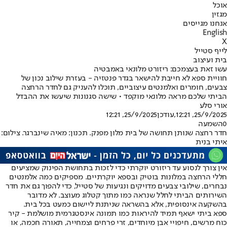
אוכל
מגזין
אנחנו מגייסים
English
X
לייף סטייל
בית ועיצוב
עשו זאת בעצמכם: ריזורט מלונאי באמבטיה
חוויית ספא לא חייבת להישאר בגדר פנטזיה - בעזרת שילוב נכון של
צבעים, חומרים ואלמנטים עיצוביים, תוכלו להעניק גם לחדר הרחצה
הביתי שלכם מראה מלונאי מוקפד • שישה סגנונות שיעשו את ההבדל
אורי סלע
25/9/2025, 12:21
,עודכן
25/9/2025, 12:21
0
השמעה
חדר רחצה שנותן תחושה של בית מלון מפנק. תכנון: מאיה שינברגר. צילום:
איתי בנית
אין צורך לנסוע עד ריזורט יוקרתי כדי לזכות בתחושת הפינוק שמציעים
חללי הרחצה במלונות בוטיק ובספא יוקרתיים. מספיקים כמה אלמנטים
נבחרים, שילובי צבעים מדויקים ונגיעות של סטייל, כדי להפוך גם את חדר
השירותים הביתי לחלל שנראה כמו מתוך קטלוג מעוצב. לא מדובר
בהשקעה אינסופית, אלא בהשראה שניתנת ליישום כמעט בכל בית.
ספא ביתי ישאף תמיד להיראות כמו תמונה אינסטגרמית מושלמת - קיר
כוח מרשים, חיפויי אבן מיוחדים, זרי פרחים וצמחייה, תאורה חכמה, או