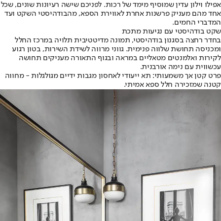
אפילו וילון עדין שמוסיף מימד של רכות. לפניכם שישה רעיונות שונים, שכל
אחד מהם מעניק פרשנות אחרת לאווירת הספא, מהבודהיסטי השקט ועד
המדברי החמים.
שקט בודהיסטי עם נגיעות מתכת
בחדר רחצה בסגנון בודהיסטי, תמונה מדיטטיבית תלויה במרכז החלל
ומכניסה תחושת שלווה פנימית. גווני מרווה לשידת השירות, בטון רגוע
לקירות ואלמנטים מטאליים במראה ובגוף התאורה מעניקים תחושה
עכשווית עם נימה אורבנית.
פרט קטן אך משמעותי: תא ייעודי לאחסון מגבות ידיים מגולגלות - מחווה
קטנה שמזכירה חלל ספא אמיתי.