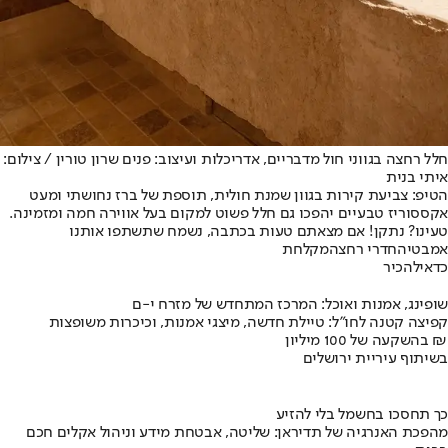
חלל רחצה בגווני חול מדבריים, אדריכלות ועיצוב: פנים שרון טורין / צילום:
איתי בנית
הטיפ: צביעת קירות בגוון שמנת חולית, תוספת של ברז נחושתי ומעט
אקססוריז טבעיים יהפכו גם חלל פשוט למקום בעל אווירה חמה ומזמינה.
טעינו? נתקן! אם מצאתם טעות בכתבה, נשמח שתשתפו אותנו
אמבטיה
חדרי רחצה
מקלחת
כדאי
להכיר
שופינג, אמנות ואוכל: המרכז המתחדש של מזרח י-ם
קפיצה קטנה לחו"ל: טיילת חדשה, מיצגי אמנות, וכיכרות משופצות
בהשקעה של 100 מיליון ₪
בשיתוף עיריית ירושלים
כך תחסכו בחשמל בלי להזיע
מהפכת האנרגיה של תדיראן: שליטה, אבטחת מידע וניהול אקלים חכם