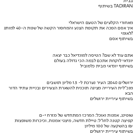
בבית
בשיתוף TADIRAN
מאחורי הקלעים של הטעם הישראלי
איך אסם הפכה את תקופת הצנע והמחסור הקשה של שנות ה-40 למותג
לאומי?
בשיתוף אסם
אתם עוד לא שם? הטיסה למונדיאל כבר יצאה
יונדאי לוקחת אתכם לבמה הכי גדולה בעולם
בשיתוף יונדאי מבית כלמוביל
ירושלים 2040: העיר נערכת ל- 1.5 מליון תושבים
מנכ"לית העירייה מציגה תוכנית להשארת הצעירים ובניית עתיד הדור
הבא
בשיתוף עיריית ירושלים
שופינג, אמנות ואוכל: המרכז המתחדש של מזרח י-ם
קפיצה קטנה לחו"ל: טיילת חדשה, מיצגי אמנות, וכיכרות משופצות
בהשקעה של 100 מיליון ₪
בשיתוף עיריית ירושלים