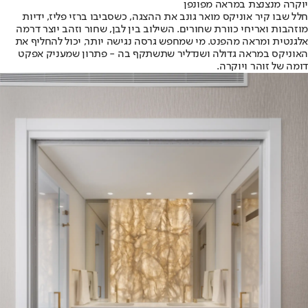
יוקרה מנצנצת במראה מפונפן
חלל שבו קיר אוניקס מואר גונב את ההצגה, כשסביבו ברזי פליז, ידיות
מוזהבות ואריחי כוורת שחורים. השילוב בין לבן, שחור וזהב יוצר דרמה
אלגנטית ומראה מהפנט. מי שמחפש גרסה נגישה יותר, יכול להחליף את
האוניקס במראה גדולה ושנדליר שתשתקף בה - פתרון שמעניק אפקט
דומה של זוהר ויוקרה.