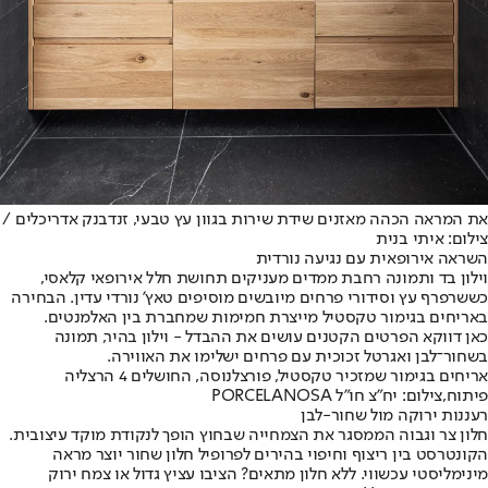
את המראה הכהה מאזנים שידת שירות בגוון עץ טבעי, זנדבנק אדריכלים /
צילום: איתי בנית
השראה אירופאית עם נגיעה נורדית
וילון בד ותמונה רחבת ממדים מעניקים תחושת חלל אירופאי קלאסי,
כששרפרף עץ וסידורי פרחים מיובשים מוסיפים טאץ’ נורדי עדין. הבחירה
באריחים בגימור טקסטיל מייצרת חמימות שמחברת בין האלמנטים.
כאן דווקא הפרטים הקטנים עושים את ההבדל - וילון בהיר, תמונה
בשחור־לבן ואגרטל זכוכית עם פרחים ישלימו את האווירה.
אריחים בגימור שמזכיר טקסטיל, פורצלנוסה, החושלים 4 הרצליה
פיתוח,צילום: יח"צ חו"ל PORCELANOSA
רעננות ירוקה מול שחור-לבן
חלון צר וגבוה הממסגר את הצמחייה שבחוץ הופך לנקודת מוקד עיצובית.
הקונטרסט בין ריצוף וחיפוי בהירים לפרופיל חלון שחור יוצר מראה
מינימליסטי עכשווי. ללא חלון מתאים? הציבו עציץ גדול או צמח ירוק