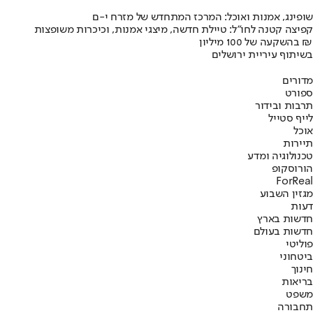
שופינג, אמנות ואוכל: המרכז המתחדש של מזרח י-ם
קפיצה קטנה לחו"ל: טיילת חדשה, מיצגי אמנות, וכיכרות משופצות
בהשקעה של 100 מיליון ₪
בשיתוף עיריית ירושלים
מדורים
ספורט
תרבות ובידור
לייף סטייל
אוכל
תיירות
טכנולוגיה ומדע
הורוסקופ
ForReal
מגזין השבוע
דעות
חדשות בארץ
חדשות בעולם
פוליטי
ביטחוני
חינוך
בריאות
משפט
תחבורה