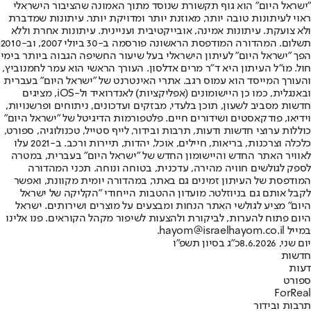
"ישראל היום" הוא גוף תקשורת שנוסד מתוך האמונה שהציבור הישראלי
ראוי לעיתונות טובה יותר, מאוזנת יותר ומדויקת יותר. עיתונות שמדברת
ולא צועקת. עיתונות אמינה, אובייקטיבית ועניינית. עיתונות אחרת וללא
תשלום. המהדורה המודפסת הראשונה פורסמה ב-30 ביולי 2007, וב-2010
הפך "ישראל היום" לעיתון הישראלי בעל שיעור החשיפה הגבוה ביותר בימי
חול. מו"ל העיתון היא ד"ר מרים אדלסון. העורך הראשי הוא עמר לחמנוביץ,
והעורך המייסד הוא עמוס רגב. אתרי האינטרנט של "ישראל היום" בעברית
ובאנגלית, כמו כן היישומונים (אפליקציות) לאנדרואיד ול-iOS, מציגים
חדשות מסביב לשעון, תוכן בלעדי, מבזקים ועדכונים, ניתוחים ופרשנויות,
וידיאו, פודקאסטים ושידורים חיים. פלטפורמות הדיגיטל של "ישראל היום"
כוללות ערוצי חדשות ודעות, תרבות ובידור, לייף סטייל, טכנולוגיה, ספורט,
כלכלה וצרכנות, בריאות, חיילים, אוכל, יהדות, תיירות ורכב. ב-2021 עלו
לאוויר האתר החדש והיישומון החדש של "ישראל היום" בעברית, במטרה
לספק לגולשים חוויה מהירה, עדכנית, בטוחה ונוחה. תכני המהדורה
המודפסת של העיתון זמינים גם באתר, במהדורה יומית מקוונת, ואפשר
לקבל אותם גם בניוזלטר. מועדון ההטבות הייחודי "הקליקה של ישראל
היום" מציע לגולשי האתר הנחות ומבצעים על מוצרים ושירותים. ישראל
היום פתוח להערות, לביקורת ולהצעות לשיפור מקהל הקוראים. פנו אלינו
במייל hayom@israelhayom.co.il.
יום שני, 8.6.2026
כ"ג בסיון תשפ"ו
חדשות
דעות
ספורט
ForReal
תרבות ובידור