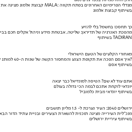
חלון ההזדמנויות בכפר גנים נסגר
קבוצת אלמוג מציגה את פרויקט MALA: מגדלי הפרימיום האחרונים בפתח תקווה
בשיתוף קבוצת אלמוג
כך תחסכו בחשמל בלי להזיע
מהפכת האנרגיה של תדיראן: שליטה, אבטחת מידע וניהול אקלים חכם בבי
בשיתוף TADIRAN
מאחורי הקלעים של הטעם הישראלי
איך אסם הפכה את תקופת הצנע והמחסור הקשה של שנות ה-40 למותג לאומי?
בשיתוף אסם
אתם עוד לא שם? הטיסה למונדיאל כבר יצאה
יונדאי לוקחת אתכם לבמה הכי גדולה בעולם
בשיתוף יונדאי מבית כלמוביל
ירושלים 2040: העיר נערכת ל- 1.5 מליון תושבים
מנכ"לית העירייה מציגה תוכנית להשארת הצעירים ובניית עתיד הדור הבא
בשיתוף עיריית ירושלים