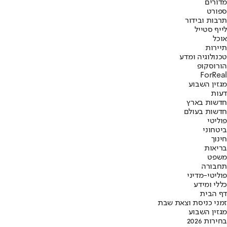
מדורים
ספורט
תרבות ובידור
לייף סטייל
אוכל
תיירות
טכנולוגיה ומדע
הורוסקופ
ForReal
מגזין השבוע
דעות
חדשות בארץ
חדשות בעולם
פוליטי
ביטחוני
חינוך
בריאות
משפט
תחבורה
פוליטי-מדיני
כללי ומידע
דף הבית
זמני כניסת וצאת שבת
מגזין השבוע
בחירות 2026