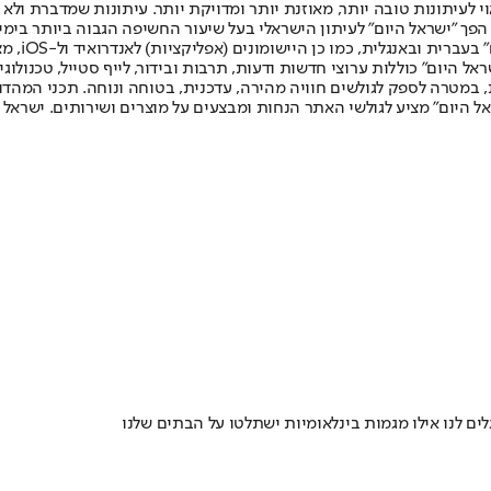
לעיתונות טובה יותר, מאוזנת יותר ומדויקת יותר. עיתונות שמדברת ולא צ
שלום. המהדורה המודפסת הראשונה פורסמה ב-30 ביולי 2007, וב-2010 הפך "ישראל היום" לעיתון הישראלי בעל שי
לחמנוביץ,
ל היום" כוללות ערוצי חדשות ודעות, תרבות ובידור, לייף סטייל, טכנולוגיה
ברית, במטרה לספק לגולשים חוויה מהירה, עדכנית, בטוחה ונוחה. תכני המה
ל היום" מציע לגולשי האתר הנחות ומבצעים על מוצרים ושירותים. ישראל 
ים לנו אילו מגמות בינלאומיות ישתלטו על הבתים שלנו