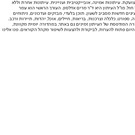
ועקת. עיתונות אמינה, אובייקטיבית ועניינית. עיתונות אחרת וללא
עור החשיפה הגבוה ביותר בימי חול. מו"ל העיתון היא ד"ר מרים אדלסון. העורך הראשי הוא עמר
 והעורך המייסד הוא עמוס רגב. אתרי האינטרנט של "ישראל היום" בעברית ובאנגלית, כמו כן היישומונים (אפליקציות) לאנדרואיד ול-iOS, מציגים חדשות מסביב לשעון, תוכן בלעדי, מבזקים ועדכונים, ניתוחים
, ספורט, כלכלה וצרכנות, בריאות, חיילים, אוכל, יהדות, תיירות ורכב.
דורה המודפסת של העיתון זמינים גם באתר, במהדורה יומית מקוונת,
היום פתוח להערות, לביקורת ולהצעות לשיפור מקהל הקוראים. פנו אלינו