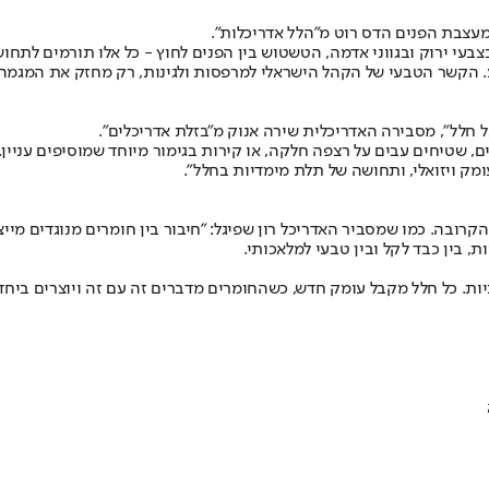
מעצבת הפנים הדס רוט מ"הלל אדריכלות".
בעי ירוק ובגווני אדמה, הטשטוש בין הפנים לחוץ - כל אלו תורמים לתחוש
יע. הקשר הטבעי של הקהל הישראלי למרפסות ולגינות, רק מחזק את המג
חלל", מסבירה האדריכלית שירה אנוק מ"בזלת אדריכלים".
ים, שטיחים עבים על רצפה חלקה, או קירות בגימור מיוחד שמוסיפים עניין
מק ויזואלי, ותחושה של תלת מימדיות בחלל".
בה. כמו שמסביר האדריכל רון שפיגל: "חיבור בין חומרים מנוגדים מייצר
ת, בין כבד לקל ובין טבעי למלאכותי.
ת. כל חלל מקבל עומק חדש, כשהחומרים מדברים זה עם זה ויוצרים ביחד ע