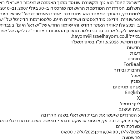
"ישראל היום" הוא גוף תקשורת שנוסד מתוך האמונה שהציבור הישראלי ראוי 
ת
ופרשנויות, וידיאו, פודקאסטים ושידורים חיים. פלטפורמות הדיגיטל של "ישרא
ב-2021 עלו לאוויר האתר החדש והיישומון החדש של "ישראל היום" בע
ואפשר לקבל אותם גם בניוזלטר. מועדון ההטבות הייחודי "הקליקה של ישרא
במייל hayom@israelhayom.co.il.
יום חמישי, 11.6.2026
כ"ו בסיון תשפ"ו
חדשות
דעות
ספורט
ForReal
תרבות ובידור
אוכל
מגזין
אנחנו מגייסים
English
X
לייף סטייל
בית ועיצוב
5 הטרנדים שיעשו את הבית הישראלי בשנה הקרובה
קצת ירוק, הרבה עץ, צבעוני או שקט ורגוע • חמישה מעצבים ואדריכלים מגל
מערכת היום
17/9/2025, 04:00
,עודכן
17/9/2025, 04:00
0
השמעה