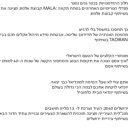
חלון ההזדמנויות בכפר גנים נסגר
קבוצת אלמוג מציגה את פרויקט MALA: מגדלי הפרימיום האחרונים בפתח תקווה
בשיתוף קבוצת אלמוג
כך תחסכו בחשמל בלי להזיע
מהפכת האנרגיה של תדיראן: שליטה, אבטחת מידע וניהול אקלים חכם בבי
בשיתוף TADIRAN
מאחורי הקלעים של הטעם הישראלי
איך אסם הפכה את תקופת הצנע והמחסור הקשה של שנות ה-40 למותג לאומי?
בשיתוף אסם
אתם עוד לא שם? הטיסה למונדיאל כבר יצאה
יונדאי לוקחת אתכם לבמה הכי גדולה בעולם
בשיתוף יונדאי מבית כלמוביל
ירושלים 2040: העיר נערכת ל- 1.5 מליון תושבים
מנכ"לית העירייה מציגה תוכנית להשארת הצעירים ובניית עתיד הדור הבא
בשיתוף עיריית ירושלים