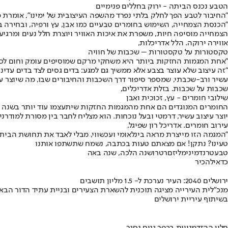
הטבע נכנס הביתה - ירוק בחללים פנימיים
"החיבור לטבע הפך לחלק בלתי נפרד מהשפה העיצובית של ימינו", אומרת 
"הכנסת הצמחייה, השימוש בחומרים טבעיים כמו אבן, עץ ורפיה, ובחירה בצ
הצמחייה מוסיפה חיות, משפרת את איכות האוויר ויוצרת חלל נעים ומרג
אווירה ירוקה. הלל אדריכלות,
טקסטורות על טקסטורות – שכבות של חוויה
"אחת המגמות החזקות ביותר היא משחקי מרקם שמוסיפים עומק וחום לכל 
"זה עיצוב שלא עוצר בצבע אלא ממשיך גם למגע: בדים גסים לצד בדים עדינ
עשיר ורב-שכבתי, שמספר סיפור דרך השכבות והחיבורים שבו, מה שיוצר עו
שכבות על שכבות. בזלת אדריכלים,
שילובי חומרים - עץ, זכוכית ואבן
החומרים המנוגדים הם אחת מהמגמות החזקות שיתעצמו עוד יותר בשנה הקרו
יוצר עיצוב עשיר, דרמטי ובעל נוכחות. הוא מצליח לחבר בין מסורת למודרניו
עירוב חומרים. אדריכל רון שפיגל,
"המגמה הזו מייצרת מראה בינלאומי ועכשווי, מבלי לאבד את תחושת הביתיו
טעינו? נתקן! אם מצאתם טעות בכתבה, נשמח שתשתפו אותנו
טבע
טרנד
מינימליזם
רטרו
שנה הלכה, שנה באה
כדאי
להכיר
ירושלים 2040: העיר נערכת ל- 1.5 מליון תושבים
מנכ"לית העירייה מציגה תוכנית להשארת הצעירים ובניית עתיד הדור הבא
בשיתוף עיריית ירושלים