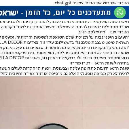
הטרנד שיכבוש את הבית. צילום: chat gpt
ראש השנה הוא תמיד הזדמנות מצוינת לעצור, להתבונן קדימה ולהכניס אנ
שכבר מתחילים להיכנס לבתים הישראלים ימשיכו איתנו גם לשנה הקרובה והם
הטרנד יפני - מינימליזם רגוע
"העיצוב היפני נבנה על תפיסת עולם השואפת לפשטות והרמוניה, ומעניק 
השראה מיפן. מעצבת פנים: גלי בדש,צילום: עידן גור, באדיבות ELLA DECOR
"הוא מתמקד בקווים נקיים, צבעי אדמה וחומרים טבעיים כמו עץ, במבוק ו
שהעיצוב היפני לא מוותר על פונקציונליות, הוא מספק בית פרקטי ומסודר, 
רגוע ומסודר. מעצבת פנים: גלי בדש,צילום: עידן גור, באדיבות ELLA DECOR
בחזרה לשנות ה־60 - רטרו מודרני
שנות ה־60 ידועות כתקופה עליזה וצבעונית, וכעת הן חוזרות לעולם
לרטרו לא רק מביאה נוסטלגיה אלא גם מוסיפה אנרגיה צעירה וחיובית לחלל