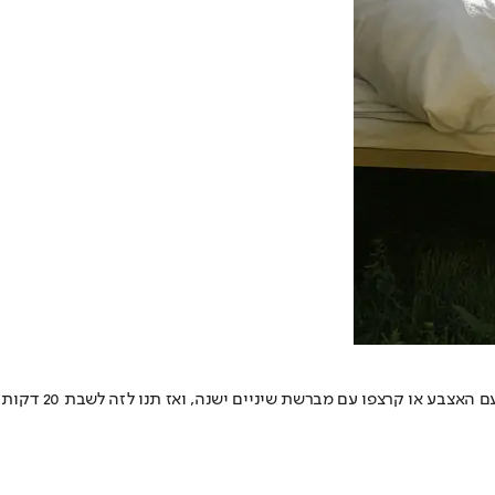
נקו כתמי זיעה נראים לעין לפני כביסת הסדינים. "הטריק שלי הוא להוסיף מי חמצן על הכתם ואז לפזר סודה לשתייה", אומרת שילדס. שפשפו כתמים עם האצבע או קרצפו עם מברשת שיניים ישנה, ואז תנו לזה לשבת 20 דקות