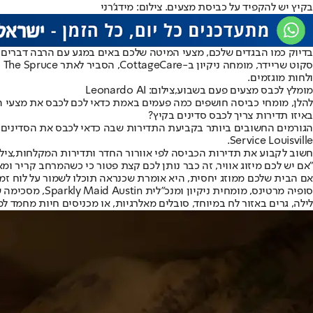
בקיץ יש להקפיד על כביסת מצעים. צילום: מידג'רני
בדיוק כמו הבגדים שלכם, מצעי המיטה שלכם באים במגע עם הרבה דברים ע
סק
ולחות מוגזמים.
מומלץ לכבס מצעים פעם בשבוע,צילום: Leonardo AI
להלן, מומחי כביסה חושפים כמה פעמים באמת כדאי לכם לכבס את מצעי המ
באיזו תדירות צריך לכבס סדינים בקיץ?
Service Louisville.
חשוב לקבוע את תדירות הכביסה לפי אוורור החדר ותדירות המקלחות,צילום: tyImages
"אם יש לכם מיזוג אוויר, זה כבר נותן לכם קצת פטור כי כשהמרחב קריר ומא
אם הבית שלכם ממוזג יחסית, היא אומרת שכנראה תוכלו לשמור על לוח זמ
סופיה מרטינס,
לילה, גרים באזור לח במיוחד, סובלים מאלרגיות, או מכניסים חיות מחמד למ