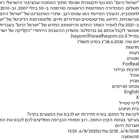
"ישראל היום" הוא גוף תקשורת שנוסד מתוך האמונה שהציבור הישראלי ראוי 
ת
ופרשנויות, וידיאו, פודקאסטים ושידורים חיים. פלטפורמות הדיגיטל של "ישרא
ב-2021 עלו לאוויר האתר החדש והיישומון החדש של "ישראל היום" בע
ואפשר לקבל אותם גם בניוזלטר. מועדון ההטבות הייחודי "הקליקה של ישרא
במייל hayom@israelhayom.co.il.
יום שני, 8.6.2026
כ"ג בסיון תשפ"ו
חדשות
דעות
ספורט
ForReal
תרבות ובידור
אוכל
מגזין
אנחנו מגייסים
English
X
לייף סטייל
בית ועיצוב
לקראת גל החום: באיזו תדירות יש לכבס את המצעים בקיץ?
בעיקר בעונת הקיץ החמה, רוב מומחי הכביסה ממליצים לכם לכבס את המצ
מערכת היום
4/8/2025, 12:55
,עודכן
4/8/2025, 12:55
0
השמעה