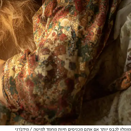
מומלץ לכבס יותר אם אתם מכניסים חיות מחמד למיטה / מידג'רני