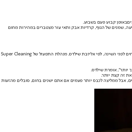
ים
באופן קבוע פעם בשבוע.
יידקים ואלרגנים די מהר בקיץ כי זיעה, שמנים של הגוף, קרדיות אבק ותאי עור מצטברים במהירות מחום
הגורמים החשובים ביותר בקביעת התדירות שבה כדאי לכבס את הסדינים בעונת הקיץ הם עד כמה חדר השינה שלכם מאוורר היטב ואם אתם מתקלחים לפני השינה, לפי אליזבת שילדס, מנהלת התפעול של Super Cleaning
ך יותר", אומרת שילדס.
ת זה קצת יותר.
ם מיזוג אוויר בחודשים החמים, אבל ממליצה לכבס יותר פעמים אם אתם ישנים בחום, סובלים מהזעות