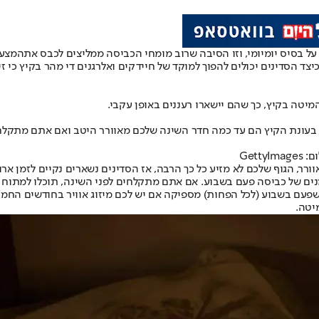
ל בסיס יומיומי, וזו הסיבה שרוב מומחי הכביסה ממליצים לכבס את
המצע
וט שריידר, מומחה ניקיון ב-CottageCare, הסביר לאתר The Spruce כיצד הסדינים יכולים להפוך למוקד של ח
יטה בקיץ, כך שהם יישארו רעננים באופן עקבי.
Get
וורר, הגוף שלכם לא מזיע כל כך הרבה, אז הסדינים נשארים נקיים לזמן ארו
נים של כביסה פעם בשבוע. אם אתם מתקלחים לפני השינה, תוכלו למתוח א
 מומחית ניקיון ומנכ"לית Sparkly Maid Austin, מסכימה שפעם בשבוע (לכל הפחות) מספיקה אם יש לכ
יטה.