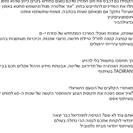
הקפידו גם לכבס את מגן המזרן שלכם (פעם בחודש בקיץ) כיוון שהוא סופג
תלו את הסדינים להתייבש בחוץ. "אור אולטרה סגול מהשמש מחטא באופן טבע
טעינו? נתקן! אם מצאתם טעות בכתבה, נשמח שתשתפו אותנו
חום
מצעים
קיץ
כדאי
להכיר
שופינג, אמנות ואוכל: המרכז המתחדש של מזרח י-ם
קפיצה קטנה לחו"ל: טיילת חדשה, מיצגי אמנות, וכיכרות משופצות בהשקעה של 100 מיליון ₪
בשיתוף עיריית ירושלים
כך תחסכו בחשמל בלי להזיע
מהפכת האנרגיה של תדיראן: שליטה, אבטחת מידע וניהול אקלים חכם בבי
בשיתוף TADIRAN
מאחורי הקלעים של הטעם הישראלי
איך אסם הפכה את תקופת הצנע והמחסור הקשה של שנות ה-40 למותג לאומי?
בשיתוף אסם
אתם עוד לא שם? הטיסה למונדיאל כבר יצאה
יונדאי לוקחת אתכם לבמה הכי גדולה בעולם
בשיתוף יונדאי מבית כלמוביל