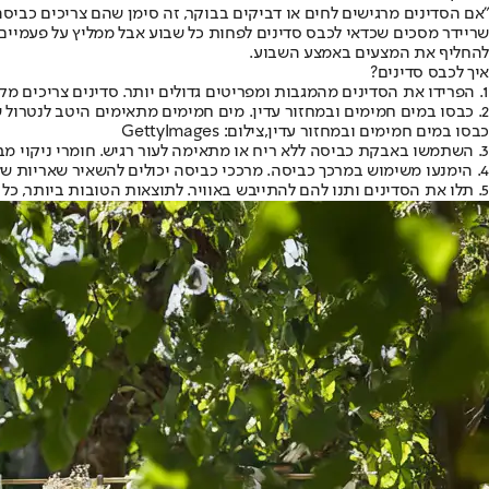
"אם הסדינים מרגישים לחים או דביקים בבוקר, זה סימן שהם צריכים כביס
שריידר מסכים שכדאי לכבס סדינים לפחות כל שבוע אבל ממליץ על פעמיים 
להחליף את המצעים באמצע השבוע.
איך לכבס סדינים?
1. הפרידו את הסדינים מהמגבות ומפריטים גדולים יותר. סדינים צריכים מקום נוסף להתגלגל בחופשיות במכונת הכביסה, לפי מרטינס.
2. כבסו במים חמימים ובמחזור עדין. מים חמימים מתאימים היטב לנטרול שמנים של הגוף, אומרת מרטינס. אם אפשר, הוסיפו מחזור שטיפה נוסף כדי להיפטר מכל שאריות חומר הניקוי.
כבסו במים חמימים ובמחזור עדין,צילום: GettyImages
3. השתמשו באבקת כביסה ללא ריח או מתאימה לעור רגיש. חומרי ניקוי מבושמים יכולים לגרות את העור במהלך חום מוגזם והזעה, אומר שריידר.
4. הימנעו משימוש במרכך כביסה. מרככי כביסה יכולים להשאיר שאריות שלוכדות חום וזיעה בסיבי הסדינים, לפי שריידר.
5. תלו את הסדינים ותנו להם להתייבש באוויר. לתוצאות הטובות ביותר, כל המומחים מסכימים על ייבוש באוויר של הסדינים. אם זה לא אפשרי, תמיד ייבשו במכונה בהגדרת חום נמוכה.