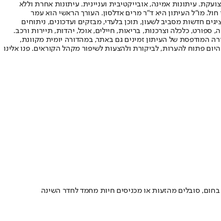
ועקת. עיתונות אמינה, אובייקטיבית ועניינית. עיתונות אחרת וללא
עור החשיפה הגבוה ביותר בימי חול. מו"ל העיתון היא ד"ר מרים אדלסון. העורך הראשי הוא עמר
 והעורך המייסד הוא עמוס רגב. אתרי האינטרנט של "ישראל היום" בעברית ובאנגלית, כמו כן היישומונים (אפליקציות) לאנדרואיד ול-iOS, מציגים חדשות מסביב לשעון, תוכן בלעדי, מבזקים ועדכונים, ניתוחים
, ספורט, כלכלה וצרכנות, בריאות, חיילים, אוכל, יהדות, תיירות ורכב.
דורה המודפסת של העיתון זמינים גם באתר, במהדורה יומית מקוונת,
היום פתוח להערות, לביקורת ולהצעות לשיפור מקהל הקוראים. פנו אלינו
בחום, סובלים מהזעות או מכניסים חיות מחמד לחדר השינה