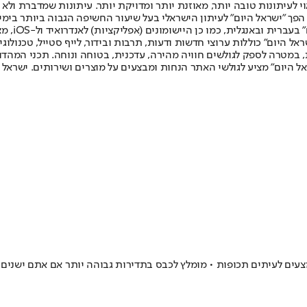
לעיתונות טובה יותר, מאוזנת יותר ומדויקת יותר. עיתונות שמדברת ולא צ
שלום. המהדורה המודפסת הראשונה פורסמה ב-30 ביולי 2007, וב-2010 הפך "ישראל היום" לעיתון הישראלי בעל שי
לחמנוביץ,
ל היום" כוללות ערוצי חדשות ודעות, תרבות ובידור, לייף סטייל, טכנולוגיה
ברית, במטרה לספק לגולשים חוויה מהירה, עדכנית, בטוחה ונוחה. תכני המה
ל היום" מציע לגולשי האתר הנחות ומבצעים על מוצרים ושירותים. ישראל 
עים לעיתים תכופות • מומלץ לכבס בתדירות גבוהה יותר אם אתם ישנים 