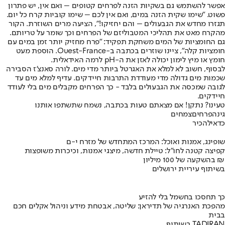
אפשר להשתמש גם בשקיות הזנה לפרחים קטופים – ואם אין, יש פתרון
פשוט. "שימו שקית הזנה במים, ואם אין לכם – שימו קוביות קרח כל יום.
תגזרו מחדש את הגבעולים – והם יחזיקו!", הציעה מרים השוזרת. הקור
מהקרח מאט את תהליכי המטבוליזם של הפרחים וכך שומר על טריותם.
גם החומציות של המים משחקת תפקיד: "פרח מחזיק יותר זמן במים עם
חומציות קלה", ציינו שוזרים בכתבה ב-Ouest-France. הוספת מעט
חומץ או מיץ לימון יכולה לאזן את ה-pH לרמה האידאלית.
לבסוף, חשוב לא למלא את האגרטל ביותר מדי מים. לורה סאנצ’ז הסבירה
שכמות מים גדולה מדי מעודדת התרבות חיידקים. עדיף למלא מים עד
לגובה שמכסה את הגבעולים בלבד - כך הפרחים מקבלים מים בלי לעודד
חיידקים.
טעינו? נתקן! אם מצאתם טעות בכתבה, נשמח שתשתפו אותנו
גינה
פרחים
צמחים
כדאי
להכיר
שופינג, אמנות ואוכל: המרכז המתחדש של מזרח י-ם
קפיצה קטנה לחו"ל: טיילת חדשה, מיצגי אמנות, וכיכרות משופצות
בהשקעה של 100 מיליון ₪
בשיתוף עיריית ירושלים
כך תחסכו בחשמל בלי להזיע
מהפכת האנרגיה של תדיראן: שליטה, אבטחת מידע וניהול אקלים חכם
בבית
בשיתוף TADIRAN