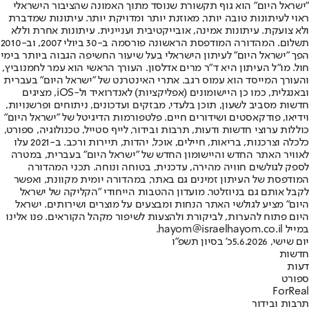
"ישראל היום" הוא גוף תקשורת שנוסד מתוך האמונה שהציבור הישראלי
ראוי לעיתונות טובה יותר, מאוזנת יותר ומדויקת יותר. עיתונות שמדברת
ולא צועקת. עיתונות אמינה, אובייקטיבית ועניינית. עיתונות אחרת וללא
תשלום. המהדורה המודפסת הראשונה פורסמה ב-30 ביולי 2007, וב-2010
הפך "ישראל היום" לעיתון הישראלי בעל שיעור החשיפה הגבוה ביותר בימי
חול. מו"ל העיתון היא ד"ר מרים אדלסון. העורך הראשי הוא עמר לחמנוביץ,
והעורך המייסד הוא עמוס רגב. אתרי האינטרנט של "ישראל היום" בעברית
ובאנגלית, כמו כן היישומונים (אפליקציות) לאנדרואיד ול-iOS, מציגים
חדשות מסביב לשעון, תוכן בלעדי, מבזקים ועדכונים, ניתוחים ופרשנויות,
וידיאו, פודקאסטים ושידורים חיים. פלטפורמות הדיגיטל של "ישראל היום"
כוללות ערוצי חדשות ודעות, תרבות ובידור, לייף סטייל, טכנולוגיה, ספורט,
כלכלה וצרכנות, בריאות, חיילים, אוכל, יהדות, תיירות ורכב. ב-2021 עלו
לאוויר האתר החדש והיישומון החדש של "ישראל היום" בעברית, במטרה
לספק לגולשים חוויה מהירה, עדכנית, בטוחה ונוחה. תכני המהדורה
המודפסת של העיתון זמינים גם באתר, במהדורה יומית מקוונת, ואפשר
לקבל אותם גם בניוזלטר. מועדון ההטבות הייחודי "הקליקה של ישראל
היום" מציע לגולשי האתר הנחות ומבצעים על מוצרים ושירותים. ישראל
היום פתוח להערות, לביקורת ולהצעות לשיפור מקהל הקוראים. פנו אלינו
במייל hayom@israelhayom.co.il.
יום שישי, 5.6.2026
כ' בסיון תשפ"ו
חדשות
דעות
ספורט
ForReal
תרבות ובידור