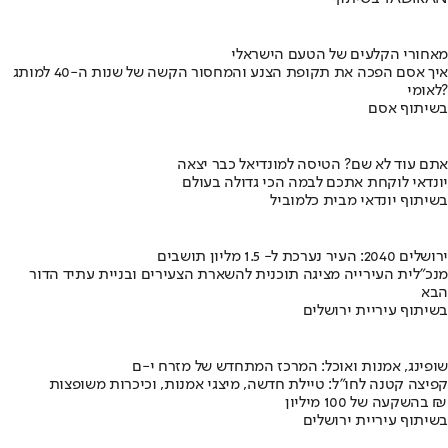
מאחורי הקלעים של הטעם הישראלי
איך אסם הפכה את תקופת הצנע והמחסור הקשה של שנות ה-40 למותג
לאומי?
בשיתוף אסם
אתם עוד לא שם? הטיסה למונדיאל כבר יצאה
יונדאי לוקחת אתכם לבמה הכי גדולה בעולם
בשיתוף יונדאי מבית כלמוביל
ירושלים 2040: העיר נערכת ל- 1.5 מליון תושבים
מנכ"לית העירייה מציגה תוכנית להשארת הצעירים ובניית עתיד הדור
הבא
בשיתוף עיריית ירושלים
שופינג, אמנות ואוכל: המרכז המתחדש של מזרח י-ם
קפיצה קטנה לחו"ל: טיילת חדשה, מיצגי אמנות, וכיכרות משופצות
בהשקעה של 100 מיליון ₪
בשיתוף עיריית ירושלים