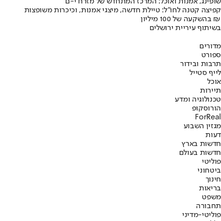
שופינג, אמנות ואוכל: המרכז המתחדש של מזרח י-ם
קפיצה קטנה לחו"ל: טיילת חדשה, מיצגי אמנות, וכיכרות משופצות
בהשקעה של 100 מיליון ₪
בשיתוף עיריית ירושלים
מדורים
ספורט
תרבות ובידור
לייף סטייל
אוכל
תיירות
טכנולוגיה ומדע
הורוסקופ
ForReal
מגזין השבוע
דעות
חדשות בארץ
חדשות בעולם
פוליטי
ביטחוני
חינוך
בריאות
משפט
תחבורה
פוליטי-מדיני