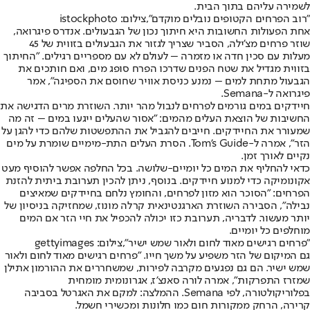
לשמירה עליהם בתוך הבית.
"רוב הפרחים הקטופים נובלים מוקדם",צילום: istockphoto
אחת הפעולות החשובות היא חיתוך נכון של הגבעולים. אנדרס פיגרואה,
שוזר פרחים מצ’ילה, הסביר שצריך לגזור את הגבעולים בזווית של 45
מעלות עם סכין חדה או מזמרה – לעולם לא עם מספריים רגילים. "החיתוך
בזווית מגדיל את שטח הפנים שדרכו הפרח סופג מים, ואם חותכים את
הגבעול מתחת למים – נמנע כניסת אוויר שחוסם את הספיגה", אמר
פיגרואה ל-Semana.
חיידקים במים גורמים לפרחים לנבול מהר יותר. השוזרת מרים הדגישה את
החשיבות של הוצאת העלים מהמים: "אסור שהעלים ייגעו במים – זה מה
שמעורר את החיידקים. חייבים להגביל את ההתפשטות שלהם כדי להגן על
הזר", אמרה ל-Tom's Guide. הסרת העלים התת-מימיים שומרת על מים
נקיים לאורך זמן.
כדאי להחליף את המים כל יומיים-שלושה. בכל החלפה אפשר להוסיף מעט
אקונומיקה כדי למנוע חיידקים. בנוסף, ניתן להכין תערובת ביתית להזנת
הפרחים: "הסוכר הוא מזון לפרחים, והחומץ נלחם בחיידקים שמאיצים
נבילה", הסבירה השוזרת הארגנטינאית קרלה מונוז, שמחזיקה בניסיון של
יותר מעשור. לדבריה, תערובת כזו יכולה להכפיל את חיי הזר אם המים
מוחלפים כל יומיים.
"פרחים רגישים מאוד לחום ולאור שמש ישיר",צילום: gettyimages
גם המיקום של הזר משפיע על משך חייו. "פרחים רגישים מאוד לחום ולאור
שמש ישיר. הם גם נפגעים מקרבה לפירות, שמשחררים את ההורמון אתילן
שמזרז התפרקות", אמרה לורה סאנצ’ז, אגרונומית מומחית
בפלוריקולטורה, לפי Semana. ההמלצה: למקם את האגרטל בסביבה
קרירה, הרחק ממקורות חום כמו חלונות ומכשירי חשמל.