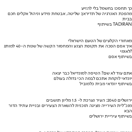
כך תחסכו בחשמל בלי להזיע
מהפכת האנרגיה של תדיראן: שליטה, אבטחת מידע וניהול אקלים חכם
בבית
בשיתוף TADIRAN
מאחורי הקלעים של הטעם הישראלי
איך אסם הפכה את תקופת הצנע והמחסור הקשה של שנות ה-40 למותג
לאומי?
בשיתוף אסם
אתם עוד לא שם? הטיסה למונדיאל כבר יצאה
יונדאי לוקחת אתכם לבמה הכי גדולה בעולם
בשיתוף יונדאי מבית כלמוביל
ירושלים 2040: העיר נערכת ל- 1.5 מליון תושבים
מנכ"לית העירייה מציגה תוכנית להשארת הצעירים ובניית עתיד הדור
הבא
בשיתוף עיריית ירושלים