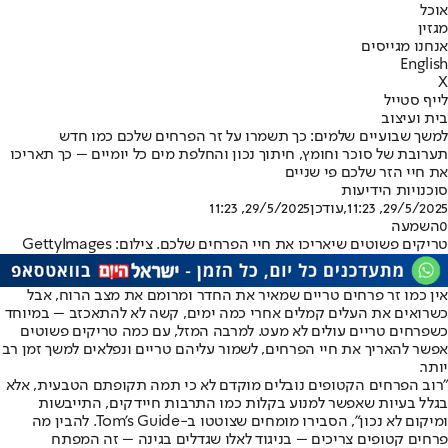
אוכל
מגזין
אנחנו מגייסים
English
X
לייף סטייל
בית ועיצוב
למשך שבועיים שלמים: כך תשמרו על זר הפרחים שלכם כמו חדש
תערובת של סוכר וחומץ, חיתוך נכון והחלפת מים כל יומיים – כך תאריכו
את חיי הזר שלכם פי שניים
סוכנויות הידיעות
29/5/2025, 11:23
,עודכן
29/5/2025, 11:23
0
השמעה
טריקים פשוטים שיאריכו את חיי הפרחים שלכם. צילום: GettyImages
אין כמו זר פרחים טריים שמאיר את החדר ומרומם את מצב הרוח, אבל
כשרואים את העלים קמלים אחרי כמה ימים, קשה לא להתאכזב – במיוחד
כשפרחים טריים עולים לא מעט. למרבה המזל, עם כמה טריקים פשוטים
אפשר להאריך את חיי הפרחים, לשמור עליהם טריים ונפלאים למשך זמן רב
יותר.
"רוב הפרחים הקטופים נובלים מוקדם לא כי תמה תקופתם הטבעית, אלא
בגלל בעיות שאפשר למנוע בקלות כמו התרבות חיידקים, התייבשות
ומיקום לא נכון", הסבירו מומחים שצוטטו ב-Tom's Guide. להבין מה
פרחים קטופים צריכים – בניגוד לאלו שגדלים בגינה – זה המפתח