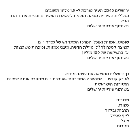
ירושלים 2040: העיר נערכת ל- 1.5 מליון תושבים
מנכ"לית העירייה מציגה תוכנית להשארת הצעירים ובניית עתיד הדור
הבא
בשיתוף עיריית ירושלים
שופינג, אמנות ואוכל: המרכז המתחדש של מזרח י-ם
קפיצה קטנה לחו"ל: טיילת חדשה, מיצגי אמנות, וכיכרות משופצות
בהשקעה של 100 מיליון ₪
בשיתוף עיריית ירושלים
כך ירושלים ממציאה את עצמה מחדש
לא רק קודש – המהפכה המודרנית שעוברת י-ם מחזירה אותה לפסגת
התיירות הישראלית
בשיתוף עיריית ירושלים
מדורים
ספורט
תרבות ובידור
לייף סטייל
אוכל
תיירות