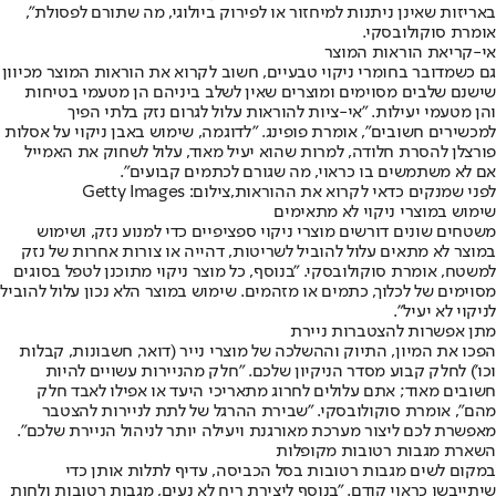
באריזות שאינן ניתנות למיחזור או לפירוק ביולוגי, מה שתורם לפסולת",
אומרת סוקולובסקי.
אי-קריאת הוראות המוצר
גם כשמדובר בחומרי ניקוי טבעיים, חשוב לקרוא את הוראות המוצר מכיוון
שישנם שלבים מסוימים ומוצרים שאין לשלב ביניהם הן מטעמי בטיחות
והן מטעמי יעילות. "אי-ציות להוראות עלול לגרום נזק בלתי הפיך
למכשירים חשובים", אומרת פופינג. "לדוגמה, שימוש באבן ניקוי על אסלות
פורצלן להסרת חלודה, למרות שהוא יעיל מאוד, עלול לשחוק את האמייל
אם לא משתמשים בו כראוי, מה שגורם לכתמים קבועים".
לפני שמנקים כדאי לקרוא את ההוראות,צילום: Getty Images
שימוש במוצרי ניקוי לא מתאימים
משטחים שונים דורשים מוצרי ניקוי ספציפיים כדי למנוע נזק, ושימוש
במוצר לא מתאים עלול להוביל לשריטות, דהייה או צורות אחרות של נזק
למשטח, אומרת סוקולובסקי. "בנוסף, כל מוצר ניקוי מתוכנן לטפל בסוגים
מסוימים של לכלוך, כתמים או מזהמים. שימוש במוצר הלא נכון עלול להוביל
לניקוי לא יעיל".
מתן אפשרות להצטברות ניירת
הפכו את המיון, התיוק וההשלכה של מוצרי נייר (דואר, חשבונות, קבלות
וכו') לחלק קבוע מסדר הניקיון שלכם. "חלק מהניירות עשויים להיות
חשובים מאוד; אתם עלולים לחרוג מתאריכי היעד או אפילו לאבד חלק
מהם", אומרת סוקולובסקי. "שבירת ההרגל של לתת לניירות להצטבר
מאפשרת לכם ליצור מערכת מאורגנת ויעילה יותר לניהול הניירת שלכם".
השארת מגבות רטובות מקופלות
במקום לשים מגבות רטובות בסל הכביסה, עדיף לתלות אותן כדי
שיתייבשו כראוי קודם. "בנוסף ליצירת ריח לא נעים, מגבות רטובות ולחות