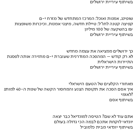
בשיתוף עיריית ירושלים
שופינג, אמנות ואוכל: המרכז המתחדש של מזרח י-ם
קפיצה קטנה לחו"ל: טיילת חדשה, מיצגי אמנות, וכיכרות משופצות
בהשקעה של 100 מיליון ₪
בשיתוף עיריית ירושלים
כך ירושלים ממציאה את עצמה מחדש
לא רק קודש – המהפכה המודרנית שעוברת י-ם מחזירה אותה לפסגת
התיירות הישראלית
בשיתוף עיריית ירושלים
מאחורי הקלעים של הטעם הישראלי
איך אסם הפכה את תקופת הצנע והמחסור הקשה של שנות ה-40 למותג
לאומי?
בשיתוף אסם
אתם עוד לא שם? הטיסה למונדיאל כבר יצאה
יונדאי לוקחת אתכם לבמה הכי גדולה בעולם
בשיתוף יונדאי מבית כלמוביל