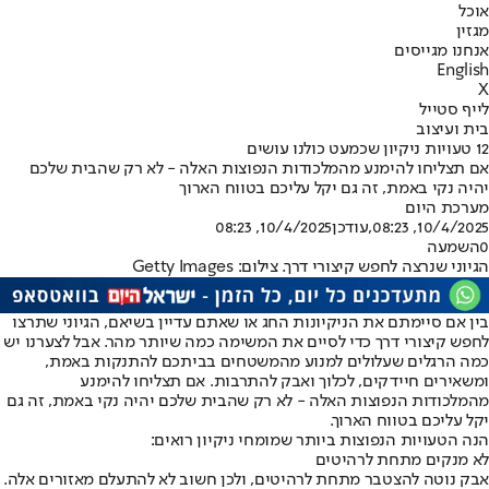
אוכל
מגזין
אנחנו מגייסים
English
X
לייף סטייל
בית ועיצוב
12 טעויות ניקיון שכמעט כולנו עושים
אם תצליחו להימנע מהמלכודות הנפוצות האלה - לא רק שהבית שלכם
יהיה נקי באמת, זה גם יקל עליכם בטווח הארוך
מערכת היום
10/4/2025, 08:23
,עודכן
10/4/2025, 08:23
0
השמעה
הגיוני שנרצה לחפש קיצורי דרך. צילום: Getty Images
בין אם סיימתם את הניקיונות החג או שאתם עדיין בשיאם, הגיוני שתרצו
לחפש קיצורי דרך כדי לסיים את המשימה כמה שיותר מהר. אבל לצערנו יש
כמה הרגלים שעלולים למנוע מהמשטחים בביתכם להתנקות באמת,
ומשאירים חיידקים, לכלוך ואבק להתרבות. אם תצליחו להימנע
מהמלכודות הנפוצות האלה - לא רק שהבית שלכם יהיה נקי באמת, זה גם
יקל עליכם בטווח הארוך.
הנה הטעויות הנפוצות ביותר שמומחי ניקיון רואים:
לא מנקים מתחת לרהיטים
אבק נוטה להצטבר מתחת לרהיטים, ולכן חשוב לא להתעלם מאזורים אלה.