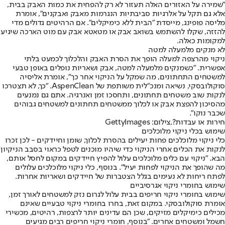
"שמירה על האזורים האלה תעזור לא רק להפחית את כמות האבק בבית,
אלא גם תקל על אלרגיות סביבתיות הנגרמות מאבק ואבקנים", אומרת
מליסה פופינג, מייסדת "הבית ללא כימיקלים". אם הרהיטים גדולים מדי
להזזה, שקלו להשתמש בשואב אבק או מטאטא אבק עם מוט הארכה שיגיע
למקומות כאלה.
לא מנקים מלמעלה למטה
ניקוי מהרצפה למעלה הופך את הסרת האבק והלכלוך לכמעט בלתי
אפשרית. "כשמנקים מלמעלה למטה, אבק ושאריות נופלים באופן טבעי
למשטחים התחתונים, מה שמקל על הניקוי אחר כך", אומרת אליסיה
סוקולובסקי, נשיאה ומנכ"לית משותפת של AspenClean. "כך, לא תצטרכו
לנקות שוב משטחים תחתונים, ותחסכו זמן ואנרגיה. אתם גם נמנעים
מהסיכון להפצת אבק או לכלוך ממשטחים תחתונים למשטחים גבוהים
שכבר נוקו".
חירות או עבדות?,צילום: GettyImages
שימוש בכלי ניקוי מלוכלכים
כלי ניקוי מלוכלכים פחות יעילים בהסרת לכלוך, שומן וחיידקים - לכן זכרו
לנקות את הכלים אחרי הניקוי כדי שיהיו מוכנים לטפל כראוי בסבב הניקיון
הבא. "ניקוי עם כלים מלוכלכים עלול להפיץ חיידקים במקום לחסל אותם,
מה שהופך את הניקוי לפחות יעיל". בנוסף, כלי ניקוי מלוכלכים עלולים
לפתח ריחות לא נעימים בגלל הצטברות של חיידקים ושאריות אחרות.
שימוש בחומרי ניקוי אגרסיביים
שימוש בחומרי ניקוי חריפים בבית עלול לגרום נזק למשטחים לאורך זמן,
אומרת סוקולובסקי. במקום זאת, בחרו בחומרי ניקוי טבעיים שאינם
מכילים כימיקלים מזיקים, שכן הם עדינים יותר לרצפות, רהיטים, מכשירי
חשמל ומשטחים אחרים. "בנוסף, חומרי ניקוי חריפים רבים מגיעים