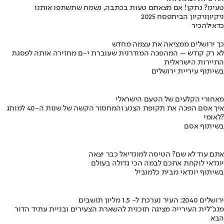
טעינו? נתקן! אם מצאתם טעות בכתבה, נשמח שתשתפו אותנו
ניקיון
ניקיון הבית
פסח 2025
כדאי
להכיר
כך ירושלים ממציאה את עצמה מחדש
לא רק קודש – המהפכה המודרנית שעוברת י-ם מחזירה אותה לפסגת
התיירות הישראלית
בשיתוף עיריית ירושלים
מאחורי הקלעים של הטעם הישראלי
איך אסם הפכה את תקופת הצנע והמחסור הקשה של שנות ה-40 למותג
לאומי?
בשיתוף אסם
אתם עוד לא שם? הטיסה למונדיאל כבר יצאה
יונדאי לוקחת אתכם לבמה הכי גדולה בעולם
בשיתוף יונדאי מבית כלמוביל
ירושלים 2040: העיר נערכת ל- 1.5 מליון תושבים
מנכ"לית העירייה מציגה תוכנית להשארת הצעירים ובניית עתיד הדור
הבא