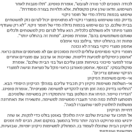
לכודה הופכים לכר פורה לעובש", אומרת פופינג. "תלו מגבות לאחר
השימוש, וודאו שהן אינן מקופלות, אלא תלויות בצורה מסודרת".
שימוש בכמות גדולה מדי של חומר ניקוי
בדיוק כמו ששימוש במוצרי ניקוי לא מתאימים יכול לגרום נזק למשטחים
בבית שלכם, כך גם שימוש בכמות גדולה מדי של חומר ניקוי. "לא רק שעודף
מוצר מיותר ולא משתלם כלכלית, הוא עלול לגרום נזק למשטחים ולכלים
שאתם משתמשים בהם", אומרת פופינג. "פחות זה בהחלט יותר".
פחות זה בהחלט יותר ,צילום: גטי אימג'ס
אחסון מוצרי ניקוי בצורה לא נכונה
חומרי ניקוי מסוימים עלולים להיות מסוכנים אם לא מאחסנים אותם כראוי.
"אחסון כימיקלים למניעת דליפות, שפיכות או ערבוב עם מוצרים אחרים
עוזר למזער סיכוני בטיחות ומגן עליכם ועל בני הבית שלכם", אומרת
סוקולובסקי. "בנוסף, אחסון מאורגן כראוי מקל על מציאת וגישה למוצרי
הניקוי שאתם צריכים".
אי-סיום משימות הניקיון
אי-השלמת משימות ניקיון רק תכביד עליכם במהלך הניקיון היסודי הבא.
"החליטו בדיוק כמה זמן תרצו להקדיש למשימה ספציפית", אומרת פופינג.
"הגדירו טיימר, הניחו את הטלפון בצד והתמקדו רק במשימה שלפניכם.
תופתעו לגלות כמה מהר תעברו ממשימה למשימה, ותשאירו את האחרונה
מושלמת לחלוטין לפני שתעברו לבאה".
דחיית הניקיון
אל תחכו עד שהבית שלכם יהיה מלוכלך באופן בולט כדי לנקות, או שזה
ירגיש כמו פרויקט הרבה יותר גדול בהמשך. במקום זאת, הכינו לוח זמנים
לניקיון הבית שתוכלו לעמוד בו, המחולק למשימות ניקיון יומיות, שבועיות,
חודשיות ועונתיות.