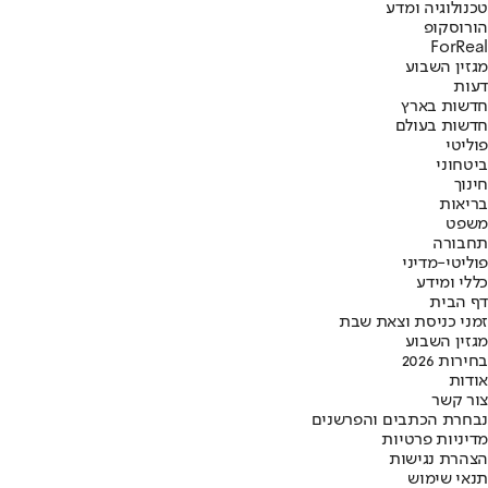
טכנולוגיה ומדע
הורוסקופ
ForReal
מגזין השבוע
דעות
חדשות בארץ
חדשות בעולם
פוליטי
ביטחוני
חינוך
בריאות
משפט
תחבורה
פוליטי-מדיני
כללי ומידע
דף הבית
זמני כניסת וצאת שבת
מגזין השבוע
בחירות 2026
אודות
צור קשר
נבחרת הכתבים והפרשנים
מדיניות פרטיות
הצהרת נגישות
תנאי שימוש