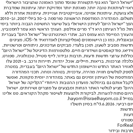
"ישראל היום" הוא גוף תקשורת שנוסד מתוך האמונה שהציבור הישראלי
ראוי לעיתונות טובה יותר, מאוזנת יותר ומדויקת יותר. עיתונות שמדברת
ולא צועקת. עיתונות אמינה, אובייקטיבית ועניינית. עיתונות אחרת וללא
תשלום. המהדורה המודפסת הראשונה פורסמה ב-30 ביולי 2007, וב-2010
הפך "ישראל היום" לעיתון הישראלי בעל שיעור החשיפה הגבוה ביותר בימי
חול. מו"ל העיתון היא ד"ר מרים אדלסון. העורך הראשי הוא עמר לחמנוביץ,
והעורך המייסד הוא עמוס רגב. אתרי האינטרנט של "ישראל היום" בעברית
ובאנגלית, כמו כן היישומונים (אפליקציות) לאנדרואיד ול-iOS, מציגים
חדשות מסביב לשעון, תוכן בלעדי, מבזקים ועדכונים, ניתוחים ופרשנויות,
וידיאו, פודקאסטים ושידורים חיים. פלטפורמות הדיגיטל של "ישראל היום"
כוללות ערוצי חדשות ודעות, תרבות ובידור, לייף סטייל, טכנולוגיה, ספורט,
כלכלה וצרכנות, בריאות, חיילים, אוכל, יהדות, תיירות ורכב. ב-2021 עלו
לאוויר האתר החדש והיישומון החדש של "ישראל היום" בעברית, במטרה
לספק לגולשים חוויה מהירה, עדכנית, בטוחה ונוחה. תכני המהדורה
המודפסת של העיתון זמינים גם באתר, במהדורה יומית מקוונת, ואפשר
לקבל אותם גם בניוזלטר. מועדון ההטבות הייחודי "הקליקה של ישראל
היום" מציע לגולשי האתר הנחות ומבצעים על מוצרים ושירותים. ישראל
היום פתוח להערות, לביקורת ולהצעות לשיפור מקהל הקוראים. פנו אלינו
במייל hayom@israelhayom.co.il.
יום רביעי, 3.6.2026
י"ח בסיון תשפ"ו
חדשות
דעות
ספורט
ForReal
תרבות ובידור