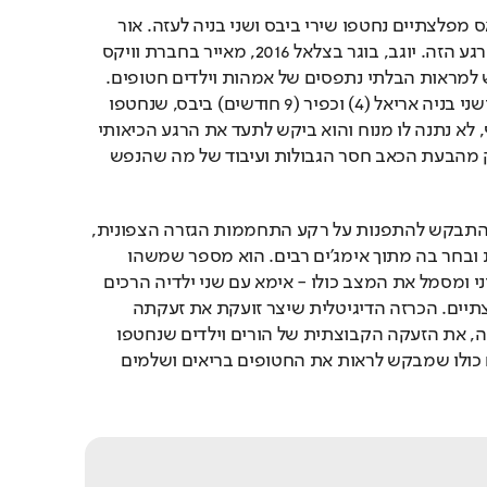
כשהם מוקפים אנשי חמאס מפלצתיים נחטפו שירי ביבס ושני בניה לעזה. אור 
יוגב יצר כרזה בהשראת הרגע הזה. יוגב, בוגר בצלאל 2016, מאייר בחברת וויקס 
לא יכול היה להישאר אדיש למראות הבלתי נתפסים של אמהות וילדים חטופים. 
הסיטואציה בה שירי (32) ושני בניה אריאל (4) וכפיר (9 חודשים) ביבס, שנחטפו 
באלימות מביתם שבעוטף, לא נתנה לו מנוח והוא ביקש לתעד את הרגע הכיאותי 
הזה, באופן ספונטני כחלק מהבעת הכאב חסר הגבולות ועיבוד של מה שהנפש 
יוגב, בן קיבוץ דן, קיבוץ שהתבקש להתפנות על רקע התחממות הגזרה הצפונית, 
יצר את הכרזה העוצמתית ובחר בה מתוך אימג'ים רבים. הוא מספר שמשהו 
בתמונה הזאת מאוד אייקוני ומסמל את המצב כולו - אימא עם שני ילדיה הרכים 
מוקפת אנשי חמאס מפלצתיים. הכרזה הדיגיטלית שיצר זועקת את זעקתה 
הפרטית של שירי ושני בניה, את הזעקה הקבוצתית של הורים וילדים שנחטפו 
ואת זעקת השבר של העם כולו שמבקש לראות את החטופים בריאים ושלמים 