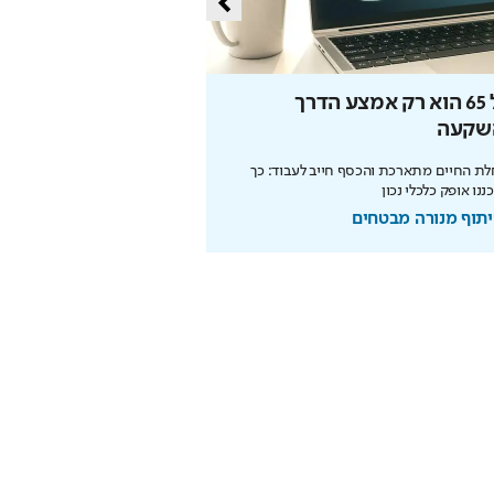
גיל 65 הוא רק אמצע הדרך
הישראלי שפגש את נשי
שקעה
ודיבר איתו
ת החיים מתארכת והכסף חייב לעבוד: כך
חרם בבית הספר, בית בלי אמצע
נו אופק כלכלי נכון
שהפכה למפלט - כך הפך יניב חליל
שפגש את נשיא איראן, כוכבי הול
תוף מנורה מבטחים