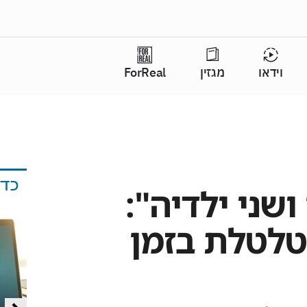
וידאו
מגזין
ForReal
כד
שני ילדיה":
לטלת בזמן