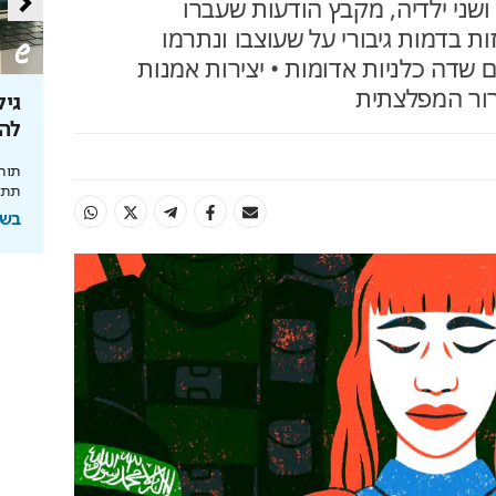
 ושני ילדיה, מקבץ הודעות שעברו
ות בדמות גיבורי על שעוצבו ונתרמו
ם שדה כלניות אדומות • יצירות אמנות
ור המפלצתית
נסיה
הטעויות שיחתכו לכם את קצבת
הפנסיה
לה
ינויים שהנהיגה
ממשיכת כספים ועד חוסר תכנון – הצעדים שיצילו
תוחל
ה
את הכסף שלכם
תתכנ
בשיתוף מנורה מבטחים
בשי