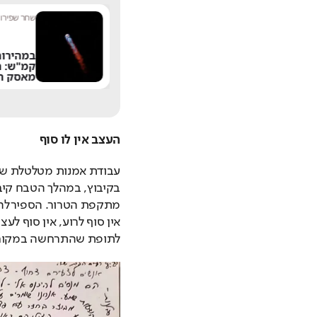
מערכת תרבות היום
|
8:54
שחר שפירו
|
אחרי 24 שנה: הפרשן
הוותיק עוזב את חדשות
קמ"ש: ה
13
מאסק ה
העצב אין לו סוף
לתופת שהתרחשה במקום