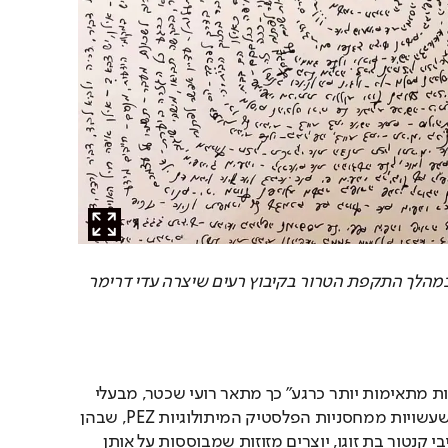
 מקבץ ההודעות שהגיעו במהלך התקפת הטרור בקיבוץ רעים שיצרה עדי דרימר 
"אי אפשר לחשוב על דמויות מתאימות יותר כרגע" כך מתאר רועי שכטר, מבעלי 
המותג PEZUZA, מזוזות שעשויות ממחסניות הפלסטיק המיתולוגיות PEZ, שבהן 
סוכריות. שכטר, יחד עם ליבי קנטור בת זוגו, יוצרים מזוזות שמבוססות על אותן 