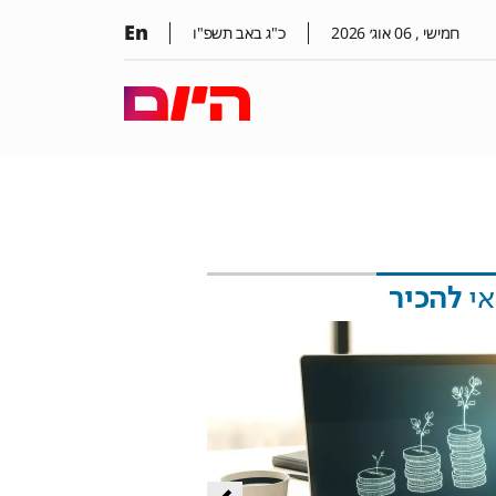
En
חמישי ,
06
אוג׳
2026
כ"ג באב תשפ"ו
אי
להכיר