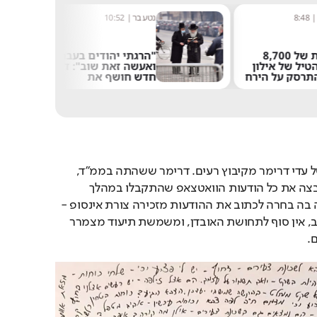
8:48
נטע בר
|
10:52
במהירות של 8,700
"הרגתי יהודים בעבר
טיל של אילון
ואעשה זאת שוב": דו"ח
תרסק על הירח
חדש חושף את
האנטישמיות בבריטניה
עבודת אמנות מטלטלת של עדי דרימר מקיבוץ רעים. דרימר ששהתה בממ"ד, 
בקיבוץ, במהלך הטבח קיבצה את כל הודעות הוואטצאפ שהתקבלו במהלך 
מתקפת הטרור. הספירלה בה בחרה לכתוב את ההודעות מזכירה צורת אינסופ - 
אין סוף לרוע, אין סוף לעצב, אין סוף לתחושת האובדן, ומשמשת תיעוד מצמרר 
.