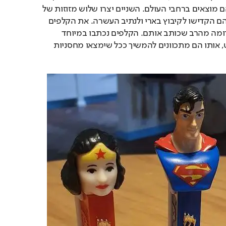
מחסניות פלסטיק, אותן הם מוצאים ברחבי העולם. השניים יצרו שלוש מזוזות של 
סופר מן ווונדר וומן, אותן הם הקדישו לקיבוץ בארי ולנתיב העשרה. את הקלפים 
הכשרים הם מקבלים כתרומה מהרב שכותב אותם. הקלפים נכתבו במיוחד 
למזוזות, כחלק מהפרויקט, אותו הם מתכוונים להמשיך ככל שימצאו מחסניות 