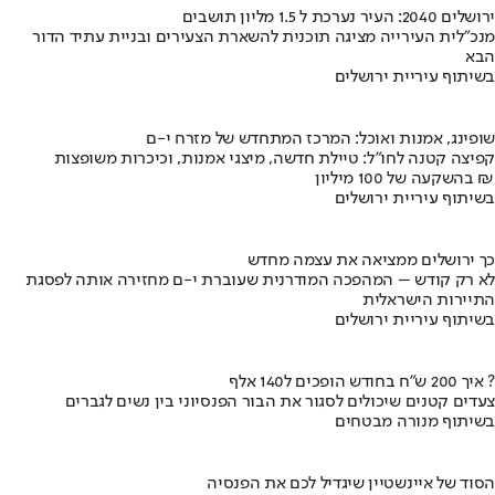
ירושלים 2040: העיר נערכת ל 1.5 מליון תושבים
מנכ"לית העירייה מציגה תוכנית להשארת הצעירים ובניית עתיד הדור
הבא
בשיתוף עיריית ירושלים
שופינג, אמנות ואוכל: המרכז המתחדש של מזרח י-ם
קפיצה קטנה לחו"ל: טיילת חדשה, מיצגי אמנות, וכיכרות משופצות
בהשקעה של 100 מיליון ₪
בשיתוף עיריית ירושלים
כך ירושלים ממציאה את עצמה מחדש
לא רק קודש – המהפכה המודרנית שעוברת י-ם מחזירה אותה לפסגת
התיירות הישראלית
בשיתוף עיריית ירושלים
איך 200 ש"ח בחודש הופכים ל140 אלף ?
צעדים קטנים שיכולים לסגור את הבור הפנסיוני בין נשים לגברים
בשיתוף מנורה מבטחים
הסוד של איינשטיין שיגדיל לכם את הפנסיה