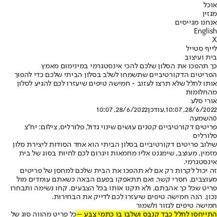
אוכל
מגזין
אנחנו מגייסים
English
X
לייף סטייל
בית ועיצוב
כך תהפכו את הסלון שלכם להכי אינסטגרמי במינימום מאמץ
הפריטים הדקורטיביים שתשמחו לשלב בסלון הביתי שלכם כדי להפוך
אותו לחלל שלא תרצו לעזוב • חמישה טיפים שיעזרו לכם להגיע לסלון
מהחלומות
אורי סלע
28/6/2022, 10:07
,עודכן
28/6/2022, 10:07
0
השמעה
פריטים דקורטיביים קטנים עושים שינוי גדול, פלורליס, צילום: יח"צ
פלורליס
שילוב פריטים דקורטיביים בסלון הביתי הוא אחד הסודות ליצירת סלון
מזמין, מעוצב, שימגנט אליו מחמאות ויגרום לכם לחיות בסוג של בית
אינסטגרמי.
זה יכול לקרות רק אם לא תהפכו את הבית שלכם למחסן של פריטים
מעוצבים, חסרי קשר, ואם תתאפקו בפעם הבאה כשאתם עומדים מול
פריט שכל כך אהבתם, ולא תקנו אותו בכל הצבעים. קחו נשימה ותבחרו
נכון. הנה חמישה טיפים שיעזרו לכם לדייק את הבחירות.
חמישה טיפים לגזור ולשמור
התייחסו לחלל כבד קנבס ושלבו בו כתמי צבע –
כל פריט מהווה סוג של