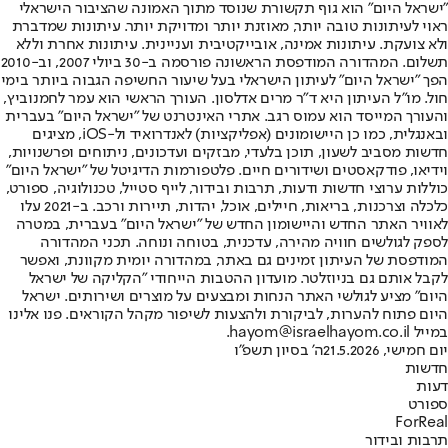
"ישראל היום" הוא גוף תקשורת שנוסד מתוך האמונה שהציבור הישראלי
ראוי לעיתונות טובה יותר, מאוזנת יותר ומדויקת יותר. עיתונות שמדברת
ולא צועקת. עיתונות אמינה, אובייקטיבית ועניינית. עיתונות אחרת וללא
תשלום. המהדורה המודפסת הראשונה פורסמה ב-30 ביולי 2007, וב-2010
הפך "ישראל היום" לעיתון הישראלי בעל שיעור החשיפה הגבוה ביותר בימי
חול. מו"ל העיתון היא ד"ר מרים אדלסון. העורך הראשי הוא עמר לחמנוביץ,
והעורך המייסד הוא עמוס רגב. אתרי האינטרנט של "ישראל היום" בעברית
ובאנגלית, כמו כן היישומונים (אפליקציות) לאנדרואיד ול-iOS, מציגים
חדשות מסביב לשעון, תוכן בלעדי, מבזקים ועדכונים, ניתוחים ופרשנויות,
וידיאו, פודקאסטים ושידורים חיים. פלטפורמות הדיגיטל של "ישראל היום"
כוללות ערוצי חדשות ודעות, תרבות ובידור, לייף סטייל, טכנולוגיה, ספורט,
כלכלה וצרכנות, בריאות, חיילים, אוכל, יהדות, תיירות ורכב. ב-2021 עלו
לאוויר האתר החדש והיישומון החדש של "ישראל היום" בעברית, במטרה
לספק לגולשים חוויה מהירה, עדכנית, בטוחה ונוחה. תכני המהדורה
המודפסת של העיתון זמינים גם באתר, במהדורה יומית מקוונת, ואפשר
לקבל אותם גם בניוזלטר. מועדון ההטבות הייחודי "הקליקה של ישראל
היום" מציע לגולשי האתר הנחות ומבצעים על מוצרים ושירותים. ישראל
היום פתוח להערות, לביקורת ולהצעות לשיפור מקהל הקוראים. פנו אלינו
במייל hayom@israelhayom.co.il.
יום חמישי, 21.5.2026
ה' בסיון תשפ"ו
חדשות
דעות
ספורט
ForReal
תרבות ובידור