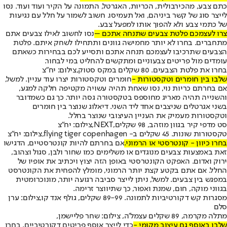
כתם צבע, מהכירבולית, הכריות, האגרטל, התמונה על הקיר ועוד ועוד. נסו
לייצר סוג של קשר ביניהם, ואל תעמיסו. חשוב לשמור על חלל עם נגיעות
של כתמי צבע ולא להפוך אותו למפעל צבע.
צרו לעצמכם פלטת צבעים שתנחה אתכם –
נסו לחשוב לאילו צבעים אתם
מתחברים. בחרו לא יותר מחמישה גוונים ותתחילו לשחק איתם. פלטת
הצבעים שתרכיבו לעצמכם תנחה אתכם ותסייע לכם בבחירות כשאתם
עומדים מול פריטים צבעוניים ומתקשים להחליט במי לבחור.
בחרו את פלטת הצבעים. 80 שקלים במקס סטוק,צילום: יח"צ
שלבו בין חומרים וטקסטורות -
חומרים וטקסטורות יצרו עוד עניין. למשל,
אם בחרתם כריות נוי, נסו שאחת תהיה עשויה מקטיפה חלקה למגע,
והשנייה תהיה מאריג מחוספס בטקסטורה גסה יותר. כך גם כשמדובר
בשני אגרטלים שניצבים אחד ליד השני. דיאלוג שנוצר בין חומרים
וטקסטורות מעמיק את העניין העיצובי שנוצר בחלל.
סט מדפי קיר בגוון מוזהב, 98 שקלים,NEXT,צילום: יח"צ
טקסטורות שונות. 45 שקלים ב- flying tiger copenhagen,צילום: יח"צ
בחרו כיוון - קונטרסטי או הרמוני.
אם בחרתם להיות קונטרסטיים, הדגישו
זאת באמצעות צבעים מנוגדים או משלימים כמו שחור ולבן, סגול וצהוב,
ירוק ואדום. האפקט הקונטרסטי באופן הזה יצוץ ויכתיב את אופיו של
החלל. אם אתם בקטע קצת יותר הרמוני, מומלץ להפחית את הקונטרסט
במפגש בין צבעים. למשל, ניתן לייצר סביבה רגועה יותר, מונוכרומטית
בגווני מוקה, חום, שמנת ואפור, כך שתיווצר זרימה.
מסגרות קש דקורטיביות לתמונה. 89-99 שקלים, גולף אנד קו,צילום: ערן
סלם
מתלה מקרמה, 89 שקלים עצמל'ה, צילום: שחר פליישמן,
שלבו באוסף גם עיצוב מקומי -
כדי לייצר אוסף פריטים דקורטיביים, בחרו