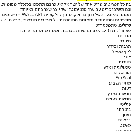
בין כל הפריטים פריט אחד של יוצר מקומי. כך גם תתמכו בכלכלה מקומית,
וגם תשלבו פריט עם ערך סנטימנטלי של יוצר שאהבתם במיוחד.
תמונה ממוסגרת של רונן בורולק, מתוך קולקציית WALL ART - רישומים
מודפסים וממוסגרים ותמונות ממוסגרות של מעצבים מובילים, החל מ-356
שקלים, טולמנ'ס דוט,
טעינו? נתקן! אם מצאתם טעות בכתבה, נשמח שתשתפו אותנו
מדורים
ספורט
תרבות ובידור
לייף סטייל
אוכל
תיירות
טכנולוגיה ומדע
הורוסקופ
ForReal
מגזין השבוע
דעות
חדשות בארץ
חדשות בעולם
פוליטי
ביטחוני
חינוך
בריאות
משפט
תחבורה