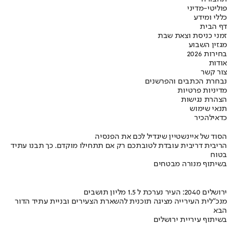
פוליטי-מדיני
כללי ומידע
דף הבית
זמני כניסת וצאת שבת
מגזין השבוע
בחירות 2026
אודות
צור קשר
נבחרת הכתבים והפרשנים
מדיניות פרטיות
הצהרת נגישות
תנאי שימוש
כדאי
להכיר
הסוד של איינשטיין שיגדיל לכם את הפנסיה
הריבית דריבית עובדת לטובתכם רק אם תתחילו מוקדם. כך תבנו עתיד
בטוח
בשיתוף מנורה מבטחים
ירושלים 2040: העיר נערכת ל 1.5 מליון תושבים
מנכ"לית העירייה מציגה תוכנית להשארת הצעירים ובניית עתיד הדור
הבא
בשיתוף עיריית ירושלים