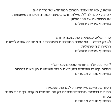
שופינג, אמנות ואוכל: המרכז המתחדש של מזרח י-ם
קפיצה קטנה לחו"ל: טיילת חדשה, מיצגי אמנות, וכיכרות משופצות
בהשקעה של 100 מיליון ₪
בשיתוף עיריית ירושלים
כך ירושלים ממציאה את עצמה מחדש
לא רק קודש – המהפכה המודרנית שעוברת י-ם מחזירה אותה לפסגת
התיירות הישראלית
בשיתוף עיריית ירושלים
איך 200 ש"ח בחודש הופכים ל140 אלף ?
צעדים קטנים שיכולים לסגור את הבור הפנסיוני בין נשים לגברים
בשיתוף מנורה מבטחים
הסוד של איינשטיין שיגדיל לכם את הפנסיה
הריבית דריבית עובדת לטובתכם רק אם תתחילו מוקדם. כך תבנו עתיד
בטוח
בשיתוף מנורה מבטחים