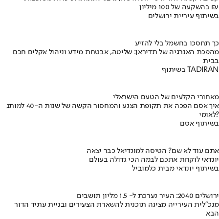
בהשקעה של 100 מיליון ₪
בשיתוף עיריית ירושלים
כך תחסכו בחשמל בלי להזיע
מהפכת האנרגיה של תדיראן: שליטה, אבטחת מידע וניהול אקלים חכם
בבית
בשיתוף TADIRAN
מאחורי הקלעים של הטעם הישראלי
איך אסם הפכה את תקופת הצנע והמחסור הקשה של שנות ה-40 למותג
לאומי?
בשיתוף אסם
אתם עוד לא שם? הטיסה למונדיאל כבר יצאה
יונדאי לוקחת אתכם לבמה הכי גדולה בעולם
בשיתוף יונדאי מבית כלמוביל
ירושלים 2040: העיר נערכת ל- 1.5 מליון תושבים
מנכ"לית העירייה מציגה תוכנית להשארת הצעירים ובניית עתיד הדור
הבא