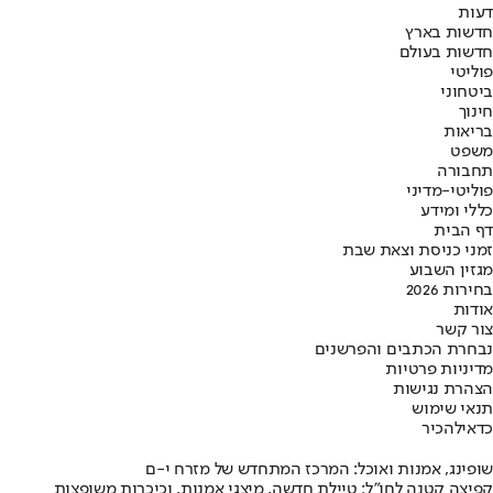
דעות
חדשות בארץ
חדשות בעולם
פוליטי
ביטחוני
חינוך
בריאות
משפט
תחבורה
פוליטי-מדיני
כללי ומידע
דף הבית
זמני כניסת וצאת שבת
מגזין השבוע
בחירות 2026
אודות
צור קשר
נבחרת הכתבים והפרשנים
מדיניות פרטיות
הצהרת נגישות
תנאי שימוש
כדאי
להכיר
שופינג, אמנות ואוכל: המרכז המתחדש של מזרח י-ם
קפיצה קטנה לחו"ל: טיילת חדשה, מיצגי אמנות, וכיכרות משופצות