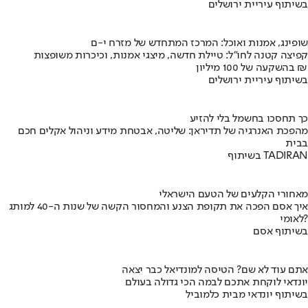
בשיתוף עיריית ירושלים
שופינג, אמנות ואוכל: המרכז המתחדש של מזרח י-ם
קפיצה קטנה לחו"ל: טיילת חדשה, מיצגי אמנות, וכיכרות משופצות
בהשקעה של 100 מיליון ₪
בשיתוף עיריית ירושלים
כך תחסכו בחשמל בלי להזיע
מהפכת האנרגיה של תדיראן: שליטה, אבטחת מידע וניהול אקלים חכם
בבית
בשיתוף TADIRAN
מאחורי הקלעים של הטעם הישראלי
איך אסם הפכה את תקופת הצנע והמחסור הקשה של שנות ה-40 למותג
לאומי?
בשיתוף אסם
אתם עוד לא שם? הטיסה למונדיאל כבר יצאה
יונדאי לוקחת אתכם לבמה הכי גדולה בעולם
בשיתוף יונדאי מבית כלמוביל