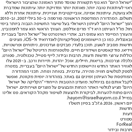
"ישראל היום" הוא גוף תקשורת שנוסד מתוך האמונה שהציבור הישראלי
ראוי לעיתונות טובה יותר, מאוזנת יותר ומדויקת יותר. עיתונות שמדברת
ולא צועקת. עיתונות אמינה, אובייקטיבית ועניינית. עיתונות אחרת וללא
תשלום. המהדורה המודפסת הראשונה פורסמה ב-30 ביולי 2007, וב-2010
הפך "ישראל היום" לעיתון הישראלי בעל שיעור החשיפה הגבוה ביותר בימי
חול. מו"ל העיתון היא ד"ר מרים אדלסון. העורך הראשי הוא עמר לחמנוביץ,
והעורך המייסד הוא עמוס רגב. אתרי האינטרנט של "ישראל היום" בעברית
ובאנגלית, כמו כן היישומונים (אפליקציות) לאנדרואיד ול-iOS, מציגים
חדשות מסביב לשעון, תוכן בלעדי, מבזקים ועדכונים, ניתוחים ופרשנויות,
וידיאו, פודקאסטים ושידורים חיים. פלטפורמות הדיגיטל של "ישראל היום"
כוללות ערוצי חדשות ודעות, תרבות ובידור, לייף סטייל, טכנולוגיה, ספורט,
כלכלה וצרכנות, בריאות, חיילים, אוכל, יהדות, תיירות ורכב. ב-2021 עלו
לאוויר האתר החדש והיישומון החדש של "ישראל היום" בעברית, במטרה
לספק לגולשים חוויה מהירה, עדכנית, בטוחה ונוחה. תכני המהדורה
המודפסת של העיתון זמינים גם באתר, במהדורה יומית מקוונת, ואפשר
לקבל אותם גם בניוזלטר. מועדון ההטבות הייחודי "הקליקה של ישראל
היום" מציע לגולשי האתר הנחות ומבצעים על מוצרים ושירותים. ישראל
היום פתוח להערות, לביקורת ולהצעות לשיפור מקהל הקוראים. פנו אלינו
במייל hayom@israelhayom.co.il.
יום ראשון, 7.6.2026
כ"ב בסיון תשפ"ו
חדשות
דעות
ספורט
ForReal
תרבות ובידור