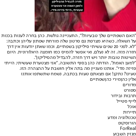
"האם השפתיים שלך טבעיות?", התעניינה גולשת. כהן בחרה לענות בכנות
על השאלה, כשהיא מצרפת גם סרטון שלה מורחת שפתון עליהן וכתבה:
"לא. לפני 20 שנים עשיתי סיליקון בשפתיים, וכמו שאתן יודעות אין דרך
חזרה מזה. זה לא נעלם, ואי אפשר להמיס כמו חומצה היאלורונית. היום
השיטות טובות יותר ויש דרך חזרה, להבדיל מהסיליקון".
"למען האמת", הודתה כהן בסוף התשובה, "אני מצטערת שעשיתי, הייתי
פזיזה מדי". אותנו מעניין מה בתה אלין חושבת על ההצהרה הזו.
טעינו? נתקן! אם מצאתם טעות בכתבה, נשמח שתשתפו אותנו
אלין כהן
מירי כהן
שפתיים
מדורים
ספורט
תרבות ובידור
לייף סטייל
אוכל
תיירות
טכנולוגיה ומדע
הורוסקופ
ForReal
מגזין השבוע