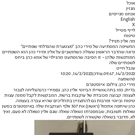
אוכל
מגזין
אנחנו מגייסים
English
X
לייף סטייל
טיפוח
מה אלין תגיד?
החשיפה המפתיעה של מירי כהן: "מצטערת שהגדלתי שפתיים"
נראה שהדבר הראשון שעולה כשחושבים על אלין ומירי כהן הוא השפתיים
המודגשות שלהן • זו הסיבה שהופתענו מהגילוי של אמא כהן ביחס
לשפתיים שלה
ענבל חייט
14/2/2022, 09:47
,עודכן
14/2/2022, 10:20
0
השמעה
מירי כהן, צילום: אינסטגרם
בדיוק כמו בתה,
אושיית הביוטי אלין כהן
, גם
מירי כהן
הצליחה לצבור
לעצמה קבוצה מכובדת של עוקבות ברשת, המבקשות לקבל ממנה עצות
טיפוח וביוטי ומרבות גם להתעניין בתהליכים שהיא עברה בעצמה.
כהן שיתפה אתמול (ראשון) את 307 אלף העוקבות שלה באינסטגרם בסשן
שאלות תשובות, שבמסגרתו נשאלה שאלה שגם אלין נשאלה לא פעם, ואיך
לא, מדובר בשאלה שקשורה לשפתיים.