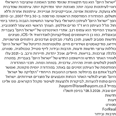
"ישראל היום" הוא גוף תקשורת שנוסד מתוך האמונה שהציבור הישראלי
ראוי לעיתונות טובה יותר, מאוזנת יותר ומדויקת יותר. עיתונות שמדברת
ולא צועקת. עיתונות אמינה, אובייקטיבית ועניינית. עיתונות אחרת וללא
תשלום. המהדורה המודפסת הראשונה פורסמה ב-30 ביולי 2007, וב-2010
הפך "ישראל היום" לעיתון הישראלי בעל שיעור החשיפה הגבוה ביותר בימי
חול. מו"ל העיתון היא ד"ר מרים אדלסון. העורך הראשי הוא עמר לחמנוביץ,
והעורך המייסד הוא עמוס רגב. אתרי האינטרנט של "ישראל היום" בעברית
ובאנגלית, כמו כן היישומונים (אפליקציות) לאנדרואיד ול-iOS, מציגים
חדשות מסביב לשעון, תוכן בלעדי, מבזקים ועדכונים, ניתוחים ופרשנויות,
וידיאו, פודקאסטים ושידורים חיים. פלטפורמות הדיגיטל של "ישראל היום"
כוללות ערוצי חדשות ודעות, תרבות ובידור, לייף סטייל, טכנולוגיה, ספורט,
כלכלה וצרכנות, בריאות, חיילים, אוכל, יהדות, תיירות ורכב. ב-2021 עלו
לאוויר האתר החדש והיישומון החדש של "ישראל היום" בעברית, במטרה
לספק לגולשים חוויה מהירה, עדכנית, בטוחה ונוחה. תכני המהדורה
המודפסת של העיתון זמינים גם באתר, במהדורה יומית מקוונת, ואפשר
לקבל אותם גם בניוזלטר. מועדון ההטבות הייחודי "הקליקה של ישראל
היום" מציע לגולשי האתר הנחות ומבצעים על מוצרים ושירותים. ישראל
היום פתוח להערות, לביקורת ולהצעות לשיפור מקהל הקוראים. פנו אלינו
במייל hayom@israelhayom.co.il.
יום שבת, 28.3.2026
י' בניסן תשפ"ו
חדשות
דעות
ספורט
ForReal
תרבות ובידור