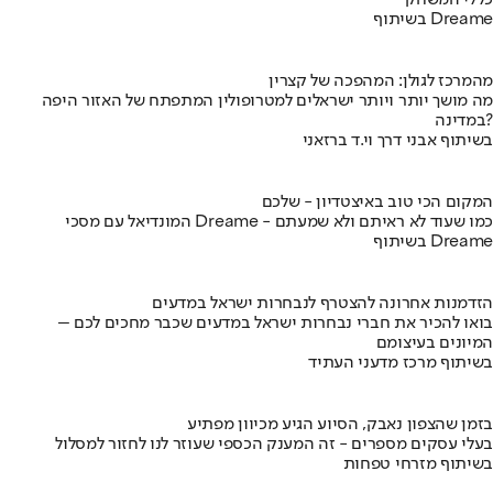
כללי המשחק
בשיתוף Dreame
מהמרכז לגולן: המהפכה של קצרין
מה מושך יותר ויותר ישראלים למטרופולין המתפתח של האזור היפה
במדינה?
בשיתוף אבני דרך וי.ד ברזאני
המקום הכי טוב באיצטדיון - שלכם
המונדיאל עם מסכי Dreame - כמו שעוד לא ראיתם ולא שמעתם
בשיתוף Dreame
הזדמנות אחרונה להצטרף לנבחרות ישראל במדעים
בואו להכיר את חברי נבחרות ישראל במדעים שכבר מחכים לכם –
המיונים בעיצומם
בשיתוף מרכז מדעני העתיד
בזמן שהצפון נאבק, הסיוע הגיע מכיוון מפתיע
בעלי עסקים מספרים - זה המענק הכספי שעוזר לנו לחזור למסלול
בשיתוף מזרחי טפחות