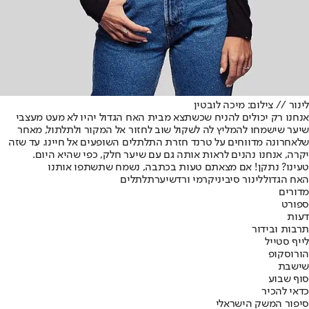
לינור // צילום: מיכה לובטין
אנחנו רק יכולים להניח שכשתצא מבית האח הגדול יהיו לא מעט מעצבי
שיער שישמחו להמליץ לה לשקול שוב לחזור אל המקור ולתלתול, מאחר
שלאחרונה מדווחים על טרנד חזרת התלתלים השופעים אל חיינו. עד שזה
יקרה, אנחנו נהנים לראות אותה גם עם שיער חלק, כפי שהיא היום.
טעינו? נתקן! אם מצאתם טעות בכתבה, נשמח שתשתפו אותנו
האח הגדול
לינור סיביניק
רמי ורד
שיער
תלתלים
מדורים
ספורט
דעות
תרבות ובידור
לייף סטייל
הורוסקופ
שישבת
סוף שבוע
כדאי להכיר
סיפור המשק הישראלי