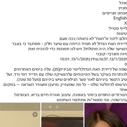
אוכל
מגזין
אנחנו מגייסים
English
X
לייף סטייל
טיפוח
הלם: לינור מ"האח" לא נראתה ככה פעם
דיירת האח הגדול לא תמיד הייתה עם שיער חלק • מסתבר כי בעבר
השיער שלה היה מתולתל, ויש לנו תמונות כדי להוכיח זאת
זיוה מוגרבי-קובני
12/1/2021, 16:37
,עודכן
13/1/2021, 10:01
0
שמה של דיירת האח הגדול,
לינור סביניק
(25), עלה בימים האחרונים
לכותרות בעיקר בשל הוויכוחים על
הנשיקה שלה עם הדייר רמי ורד
, ועל
טיב הקשר ביניהם לאור פער הגילאים שיש ביניהם (מעל 30 שנה).
הרשמו לניוזלטר שלנו - כל מה שמעניין, מרענן ומעורר השראה – במקום
אחד
הטרנדים החמים ביותר באופנה, עיצוב ואורח חיים בריא. הצטרפו!
בהרשמה, אני מאשר/ת את
תנאי השימוש