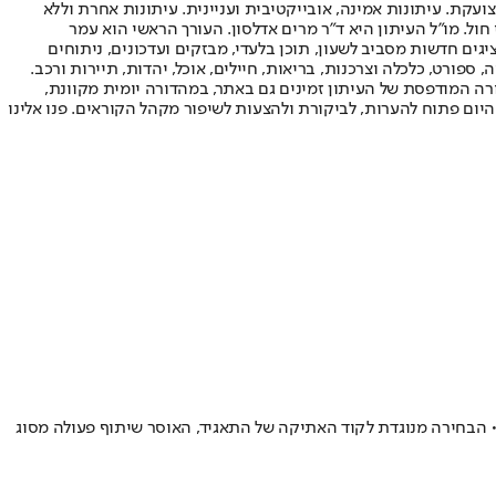
ועקת. עיתונות אמינה, אובייקטיבית ועניינית. עיתונות אחרת וללא
עור החשיפה הגבוה ביותר בימי חול. מו"ל העיתון היא ד"ר מרים אדלסון. העורך הראשי הוא עמר
 והעורך המייסד הוא עמוס רגב. אתרי האינטרנט של "ישראל היום" בעברית ובאנגלית, כמו כן היישומונים (אפליקציות) לאנדרואיד ול-iOS, מציגים חדשות מסביב לשעון, תוכן בלעדי, מבזקים ועדכונים, ניתוחים
, ספורט, כלכלה וצרכנות, בריאות, חיילים, אוכל, יהדות, תיירות ורכב.
דורה המודפסת של העיתון זמינים גם באתר, במהדורה יומית מקוונת,
היום פתוח להערות, לביקורת ולהצעות לשיפור מקהל הקוראים. פנו אלינו
נה לאחר שבחרה בארי קיציה, דוגמנית המצלמת תכנים למבוגרים, לקמפיין של המותג Urban Decay שבבעלותם • הבחירה מנוגדת לקוד האתיקה של התאגיד, האוסר שיתוף פעולה מסוג