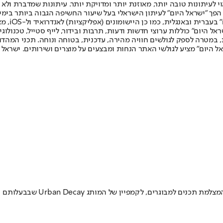
לעיתונות טובה יותר, מאוזנת יותר ומדויקת יותר. עיתונות שמדברת ולא צ
שלום. המהדורה המודפסת הראשונה פורסמה ב-30 ביולי 2007, וב-2010 הפך "ישראל היום" לעיתון הישראלי בעל שי
לחמנוביץ,
ל היום" כוללות ערוצי חדשות ודעות, תרבות ובידור, לייף סטייל, טכנולוגיה
ברית, במטרה לספק לגולשים חוויה מהירה, עדכנית, בטוחה ונוחה. תכני המה
ל היום" מציע לגולשי האתר הנחות ומבצעים על מוצרים ושירותים. ישראל 
חברת לוריאל ספגה ביקורת לאחרו