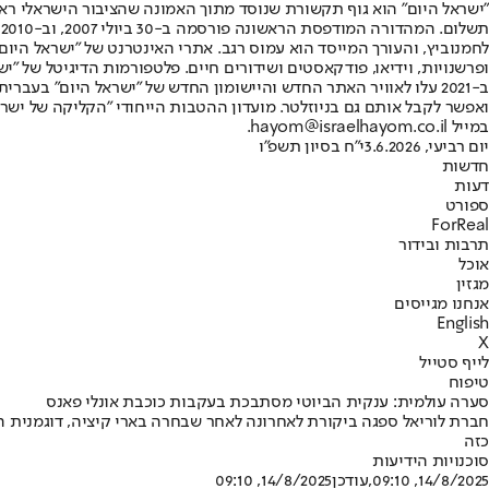
"ישראל היום" הוא גוף תקשורת שנוסד מתוך האמונה שהציבור הישראלי ראוי 
ת
ופרשנויות, וידיאו, פודקאסטים ושידורים חיים. פלטפורמות הדיגיטל של "ישרא
ב-2021 עלו לאוויר האתר החדש והיישומון החדש של "ישראל היום" בע
ואפשר לקבל אותם גם בניוזלטר. מועדון ההטבות הייחודי "הקליקה של ישרא
במייל hayom@israelhayom.co.il.
יום רביעי, 3.6.2026
י"ח בסיון תשפ"ו
חדשות
דעות
ספורט
ForReal
תרבות ובידור
אוכל
מגזין
אנחנו מגייסים
English
X
לייף סטייל
טיפוח
סערה עולמית: ענקית הביוטי מסתבכת בעקבות כוכבת אונלי פאנס
כזה
סוכנויות הידיעות
14/8/2025, 09:10
,עודכן
14/8/2025, 09:10