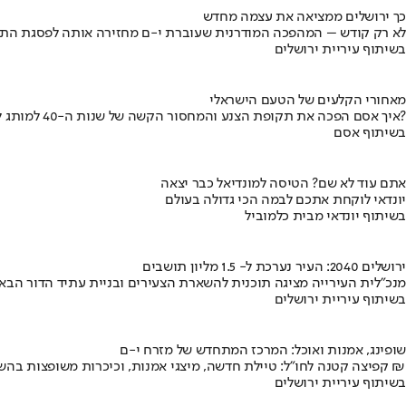
כך ירושלים ממציאה את עצמה מחדש
לא רק קודש – המהפכה המודרנית שעוברת י-ם מחזירה אותה לפסגת התי
בשיתוף עיריית ירושלים
מאחורי הקלעים של הטעם הישראלי
איך אסם הפכה את תקופת הצנע והמחסור הקשה של שנות ה-40 למותג לאומי?
בשיתוף אסם
אתם עוד לא שם? הטיסה למונדיאל כבר יצאה
יונדאי לוקחת אתכם לבמה הכי גדולה בעולם
בשיתוף יונדאי מבית כלמוביל
ירושלים 2040: העיר נערכת ל- 1.5 מליון תושבים
מנכ"לית העירייה מציגה תוכנית להשארת הצעירים ובניית עתיד הדור הבא
בשיתוף עיריית ירושלים
שופינג, אמנות ואוכל: המרכז המתחדש של מזרח י-ם
קפיצה קטנה לחו"ל: טיילת חדשה, מיצגי אמנות, וכיכרות משופצות בהשקעה של 100 מיליון ₪
בשיתוף עיריית ירושלים