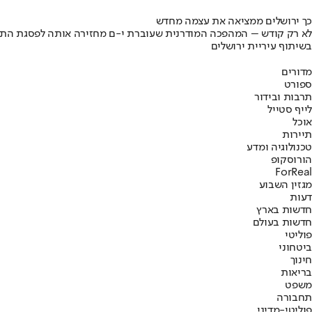
כך ירושלים ממציאה את עצמה מחדש
לא רק קודש – המהפכה המודרנית שעוברת י-ם מחזירה אותה לפסגת התי
בשיתוף עיריית ירושלים
מדורים
ספורט
תרבות ובידור
לייף סטייל
אוכל
תיירות
טכנולוגיה ומדע
הורוסקופ
ForReal
מגזין השבוע
דעות
חדשות בארץ
חדשות בעולם
פוליטי
ביטחוני
חינוך
בריאות
משפט
תחבורה
פוליטי-מדיני