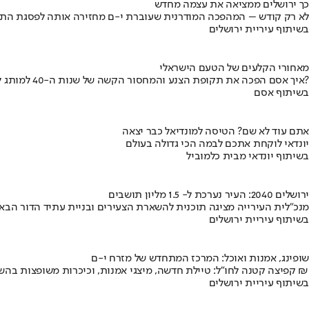
כך ירושלים ממציאה את עצמה מחדש
לא רק קודש – המהפכה המודרנית שעוברת י-ם מחזירה אותה לפסגת התי
בשיתוף עיריית ירושלים
מאחורי הקלעים של הטעם הישראלי
איך אסם הפכה את תקופת הצנע והמחסור הקשה של שנות ה-40 למותג לאומי?
בשיתוף אסם
אתם עוד לא שם? הטיסה למונדיאל כבר יצאה
יונדאי לוקחת אתכם לבמה הכי גדולה בעולם
בשיתוף יונדאי מבית כלמוביל
ירושלים 2040: העיר נערכת ל- 1.5 מליון תושבים
מנכ"לית העירייה מציגה תוכנית להשארת הצעירים ובניית עתיד הדור הבא
בשיתוף עיריית ירושלים
שופינג, אמנות ואוכל: המרכז המתחדש של מזרח י-ם
קפיצה קטנה לחו"ל: טיילת חדשה, מיצגי אמנות, וכיכרות משופצות בהשקעה של 100 מיליון ₪
בשיתוף עיריית ירושלים