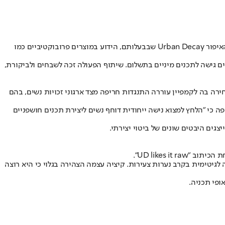
במהלך חסר תקדים, ענקית הקוסמטיקה הבינלאומית לוריאל עוררה סערה כשהחתימה את כוכבת האונלי פאנס בת ה־24, ארי קיציה, לקמפיין מותג האיפור Urban Decay שבבעלותם, הידוע במוצרים פרובוקטיביים כמו
ם גישה לתכנים מיניים בתשלום. שיתוף הפעולה זכה לשבחים ולביקורת,
חירה בה לקמפיין עוררה התנגדות חריפה מצד ארגוני זכויות נשים, בהם
 לקבל תהילה וכסף", והוסיפה כי "הלחץ למצוא נישה ייחודית דוחף נשים ליצירת תכנים חושפניים
לגיטימית בקרב נערות צעירות. קיציה עצמה הצהירה בגלוי כי היא רוצה
ופי תכניה.