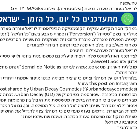
0
השמעה
לוריאל מעוררת סערה ברשת (אילוסטרציה). צילום: GETTY IMAGES
אייליינר בשם "סטייה" ("Perversion") וספריי מקבע בשם "כל הלילה" ("All Nighter").
קיציה, הפועלת מארה"ב, מוכרת כדוגמנית ושחקנית בתעשיית הסרטים למבו
כשהוא משלב בין עולם האופנה לבין תחום הבידור למבוגרים.
לוריאל מעוררת סערה,צילום: רויטרס
לצד תכני האונליפאנס שלה, קיציה פועלת גם כמשפיענית ביוטי ולייף סטייל
ארגון Fawcett Society.
מנכ"לית הארגון, 
יותר ויותר".
בלוריאל הגנו על המהלך וציינו כי קיציה מביאה סגנון איפור אמנותי ייחודי ואותנטיות. "Urban Decay משתפת פעולה עם מגוון רחב של כישרונות המייצגים היבטים
View this post on Instagram
ost shared by Urban Decay Cosmetics (@urbandecaycosmetics)
הפרסומת בכיכובה, שפורסמה בטיקטוק של (UD) Urban Decay, זכתה ליותר מ־18.7 מיליון צפיות וכללה תמונות מטושטשות ואזהרת תוכן רגיש תחת הכיתוב "UD likes it raw".
מבקרים טוענים כי הבחירה בקיציה מטשטשת את הגבול בין פרסומות יופי ב
איפור "ללא צנזורה" שניתן להציג "על הבמה, מול המצלמה, וכן, גם על המזרנ
למרות הביקורת, גורמים בענף מעריכים כי המהלך צפוי להגדיל את החשיפ
טעינו? נתקן! אם מצאתם טעות בכתבה, נשמח שתשתפו אותנו
איפור
ביוטי
לוריאל
כדאי
להכיר