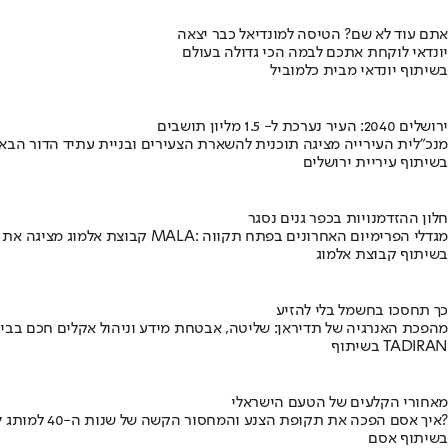
אתם עוד לא שם? הטיסה למונדיאל כבר יצאה
יונדאי לוקחת אתכם לבמה הכי גדולה בעולם
בשיתוף יונדאי מבית כלמוביל
ירושלים 2040: העיר נערכת ל- 1.5 מליון תושבים
מנכ"לית העירייה מציגה תוכנית להשארת הצעירים ובניית עתיד הדור הבא
בשיתוף עיריית ירושלים
חלון ההזדמנויות בכפר גנים נסגר
קבוצת אלמוג מציגה את פרויקט MALA: מגדלי הפרימיום האחרונים בפתח תקווה
בשיתוף קבוצת אלמוג
כך תחסכו בחשמל בלי להזיע
מהפכת האנרגיה של תדיראן: שליטה, אבטחת מידע וניהול אקלים חכם בבי
בשיתוף TADIRAN
מאחורי הקלעים של הטעם הישראלי
איך אסם הפכה את תקופת הצנע והמחסור הקשה של שנות ה-40 למותג לאומי?
בשיתוף אסם