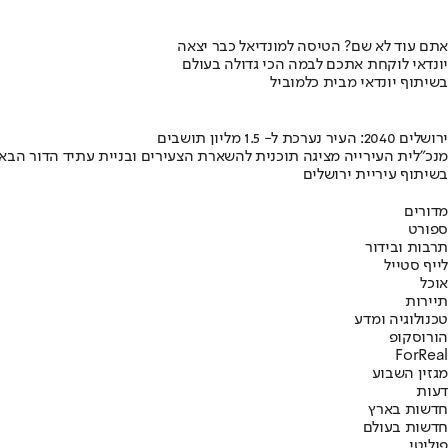
אתם עוד לא שם? הטיסה למונדיאל כבר יצאה
יונדאי לוקחת אתכם לבמה הכי גדולה בעולם
בשיתוף יונדאי מבית כלמוביל
ירושלים 2040: העיר נערכת ל- 1.5 מליון תושבים
מנכ"לית העירייה מציגה תוכנית להשארת הצעירים ובניית עתיד הדור הבא
בשיתוף עיריית ירושלים
מדורים
ספורט
תרבות ובידור
לייף סטייל
אוכל
תיירות
טכנולוגיה ומדע
הורוסקופ
ForReal
מגזין השבוע
דעות
חדשות בארץ
חדשות בעולם
פוליטי