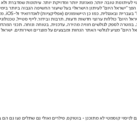
לעיתונות טובה יותר, מאוזנת יותר ומדויקת יותר. עיתונות שמדברת ולא צ
שלום. המהדורה המודפסת הראשונה פורסמה ב-30 ביולי 2007, וב-2010 הפך "ישראל היום" לעיתון הישראלי בעל שי
לחמנוביץ,
ל היום" כוללות ערוצי חדשות ודעות, תרבות ובידור, לייף סטייל, טכנולוגיה
ברית, במטרה לספק לגולשים חוויה מהירה, עדכנית, בטוחה ונוחה. תכני המה
ל היום" מציע לגולשי האתר הנחות ומבצעים על מוצרים ושירותים. ישראל 
י קוסמטי לא מתוכנן • בוטוקס, פילרים ואולי גם שתלים נעו גם הם במהירות מטור