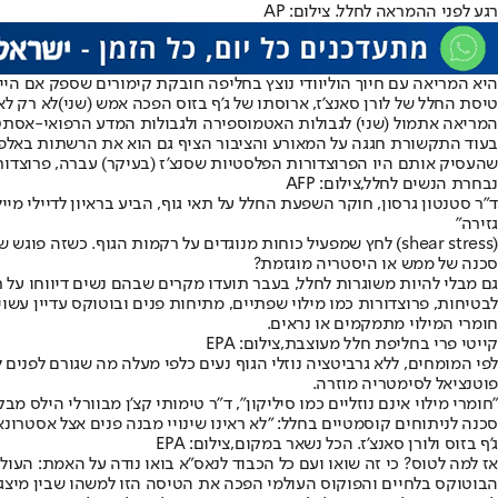
רגע לפני ההמראה לחלל. צילום: AP
היא המריאה עם חיוך הוליוודי נוצץ בחליפה חובקת קימורים שספק אם ה
טיסת החלל של לורן סאנצ’ז, ארוסתו של ג’ף בזוס הפכה אמש (שני)
לא רק לאי
המריאה אתמול (שני) לגבולות האטמוספירה ולגבולות המדע הרפואי-אסתטי, בטיסת החלל הנשית הראשונה מאז
בעוד התקשורת חגגה על המאורע והציבור הציף גם הוא את הרשתות באלפי
שהעסיק אותם היו הפרוצדורות הפלסטיות שסנצ'ז (בעיקר) עברה, פרוצדורו
נבחרת הנשים לחלל,צילום: AFP
גזירה"
(shear stress) לחץ שמפעיל כוחות מנוגדים על רקמות הגוף. כשזה פוגש שתלי חזה, חומרי מילוי וניתוחי מתיחה, אפשר רק לדמיין מה עלול לזוז או להתרומם וזה עשוי להיות לא רק לא פוטוגני אלא גם מסוכן.
סכנה של ממש או היסטריה מוגזמת?
גם מבלי להיות משוגרות לחלל, בעבר תועדו מקרים שבהם נשים דיווחו על
לבטיחות, פרוצדורות כמו מילוי שפתיים, מתיחות פנים ובוטוקס עדיין עשו
חומרי המילוי מתמקמים או נראים.
קייטי פרי בחליפת חלל מעוצבת,צילום: EPA
לפי המומחים, ללא גרביטציה נוזלי הגוף נעים כלפי מעלה מה שגורם לפנים 
פוטנציאל לסימטריה מוזרה.
"חומרי מילוי אינם נוזליים כמו סיליקון", ד"ר טימותי קצ'ן מבוורלי הילס מ
סכנה לניתוחים קוסמטיים בחלל: "לא ראינו שינויי מבנה פנים אצל אסטרונא
ג'ף בזוס ולורן סאנצ'ז. הכל נשאר במקום,צילום: EPA
אז למה לטוס? כי זה שואו ועם כל הכבוד לנאס"א בואו נודה על האמת: העו
הבוטוקס בלחיים והפוקוס העולמי הפכה את הטיסה הזו למשהו שבין מיצג 