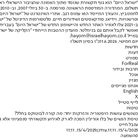
"ישראל היום" הוא גוף תקשורת שנוסד מתוך האמונה שהציבור הישראלי ראוי 
ת
ופרשנויות, וידיאו, פודקאסטים ושידורים חיים. פלטפורמות הדיגיטל של "ישרא
ב-2021 עלו לאוויר האתר החדש והיישומון החדש של "ישראל היום" בע
ואפשר לקבל אותם גם בניוזלטר. מועדון ההטבות הייחודי "הקליקה של ישרא
במייל hayom@israelhayom.co.il.
יום חמישי, 11.6.2026
כ"ו בסיון תשפ"ו
חדשות
דעות
ספורט
ForReal
תרבות ובידור
אוכל
מגזין
אנחנו מגייסים
English
X
לייף סטייל
טיפוח
כשנשים עושות היסטוריה והזרקות יחד: מה קורה לבוטוקס בחלל?
טיסת הנשים של בלו אוריג'ין הפכה לא רק לאירוע תקשורתי סנסציוני אלא גם לניסו
ענבל חייט
15/4/2025, 11:11
,עודכן
15/4/2025, 11:11
0
השמעה