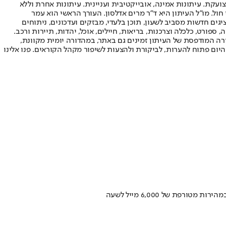
ועקת. עיתונות אמינה, אובייקטיבית ועניינית. עיתונות אחרת וללא
עור החשיפה הגבוה ביותר בימי חול. מו"ל העיתון היא ד"ר מרים אדלסון. העורך הראשי הוא עמר
 והעורך המייסד הוא עמוס רגב. אתרי האינטרנט של "ישראל היום" בעברית ובאנגלית, כמו כן היישומונים (אפליקציות) לאנדרואיד ול-iOS, מציגים חדשות מסביב לשעון, תוכן בלעדי, מבזקים ועדכונים, ניתוחים
, ספורט, כלכלה וצרכנות, בריאות, חיילים, אוכל, יהדות, תיירות ורכב.
דורה המודפסת של העיתון זמינים גם באתר, במהדורה יומית מקוונת,
היום פתוח להערות, לביקורת ולהצעות לשיפור מקהל הקוראים. פנו אלינו
פת של 6,000 מייל לשעה