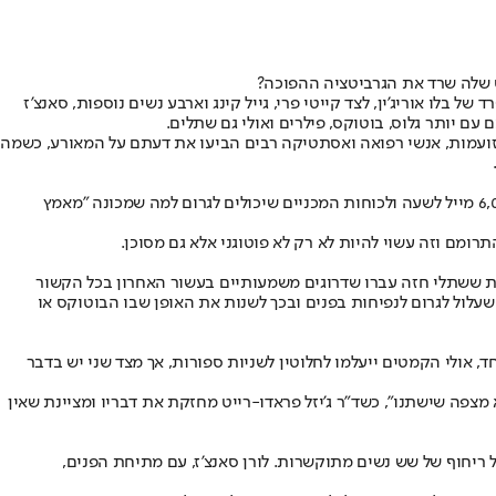
ס שלה שרד את הגרביטציה ההפוכה?
ל בלו אוריג'ין, לצד קייטי פרי, גייל קינג וארבע נשים נוספות, סאנצ'ז
זועמות, אנשי רפואה ואסתטיקה רבים הביעו את דעתם על המאורע, כשמה
ד"ר סטנטון גרסון, חוקר השפעת החלל על תאי גוף, הביע בראיון לדיילי מייל הבריטי דאגה מהשיגור עצמו, כשהוא מתייחס למהירות המטורפת של 6,000 מייל לשעה ולכוחות המכניים שיכולים לגרום למה שמכונה "מאמץ
ות ששתלי חזה עברו שדרוגים משמעותיים בעשור האחרון בכל הקשור
 שעלול לגרום לנפיחות בפנים ובכך לשנות את האופן שבו הבוטוקס או
, אולי הקמטים ייעלמו לחלוטין לשניות ספורות, אך מצד שני יש בדבר
לא מצפה שישתנו", כשד"ר ג'יזל פראדו-רייט מחזקת את דבריו ומציינת שאין
 ריחוף של שש נשים מתוקשרות. לורן סאנצ’ז, עם מתיחת הפנים,