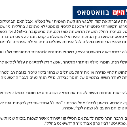
ייתה עוברת את קוד הלבוש הנוקשה האמיתי של נאס"א, אבל האם הבוטוק
רוע תקשורתי סנסציוני אלא גם לניסוי קוסמטי לא מתוכנן. בחללית ניו שפרד ש
 ולנטינה טרשקובה ב-1963, אך הפעם עם יותר גלוס, בוטוקס, פילרים ואולי גם שתלים.
 פוסטים שנעו בין הגחכת האירוע להתפעלות, קנאה וגם לא מעט תגובות 
ת שלפי הדיווחים כוללים לכל הפחות שתלים בחזה ומילוי שפתיים ולחיים.
 תחושת לחץ מוזרה או מתיחות בשתלים שבחזן בזמן טיסה בגובה רב. למר
יות לעורר חשש. בתנאים של חוסר כבידה, נוזלי הגוף נעים לעבר הראש, מה
להיראות נפוחות ועשוי לשנות את מראה הבוטוקס או חומרי המילוי. מצד אחד
בקש להרגיע בראיון לדיילי מייל הבריטי. "הם ג’ל עמיד שנדבק לרקמות ואני 
וטים וגם הפעם לא נצפה לכך", אמרה.
לם הרבה יותר סקרן לדעת אם הסיליקון ישרוד מאשר לצפות בכמה שניות של
פמיניסטי לבין פרק אבוד מ"הקרדשיאנס בחלל".