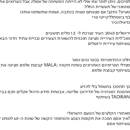
לסיכום, ניתן לומר שזו אולי לא הייתה המשימה של אפולו, אבל כשרואים א
פוטוגני של תעשיית החלל.
טעינו? נתקן! אם מצאתם טעות בכתבה, נשמח שתשתפו אותנו
ג'ף בזוס
חלל
קייטי פרי
כדאי
להכיר
ירושלים 2040: העיר נערכת ל- 1.5 מליון תושבים
מנכ"לית העירייה מציגה תוכנית להשארת הצעירים ובניית עתיד הדור הבא
בשיתוף עיריית ירושלים
חלון ההזדמנויות בכפר גנים נסגר
קבוצת אלמוג מציגה את פרויקט MALA: מגדלי הפרימיום האחרונים בפתח תקווה
בשיתוף קבוצת אלמוג
כך תחסכו בחשמל בלי להזיע
מהפכת האנרגיה של תדיראן: שליטה, אבטחת מידע וניהול אקלים חכם בבי
בשיתוף TADIRAN
מאחורי הקלעים של הטעם הישראלי
איך אסם הפכה את תקופת הצנע והמחסור הקשה של שנות ה-40 למותג לאומי?
בשיתוף אסם