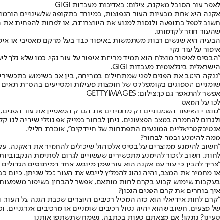
לאפר עור הסובל מאקנה, צילום: באדיבות מעבדות GIGI
אקנה היא אחת מבעיות העור הנפוצות, במיוחד בתקופה של
שינויים הורמו
חשוב לטפל בתופעה ולנסות למנוע את היווצרותה, או לפחות להפחית את ה
שהעור חוזר לקדמותו.
הבעיה היא שנשים רבות משתמשות באיפור כבד בעל מרקם מאסיבי או איפו
איפור על עור נקי
"הבסיס לאיפור מוצלח הוא תמיד מריחת איפור על עור נקי. כמו שלא נלך לי
הישראלית בינלאומית מעבדות GIGI.
"ננקה היטב את הפנים לפני שמתחילים במריחה, בין אם בשימוש בתכשירי ר
שומניים הספוגים בקומפלקס של חומצות פעילות ומסייעים בהסרת תאים מת
אפשר להתאפר גם כך,צילום: GETTYIMAGES
לכו על המאט
"מוצרי האיפור השמנוניים רק מחמירים את הברק המאפיין את עור הפנים, ו
ולגרום להחמרה במצב הפצעונים. ניתן לבחור במייק אפ נוזלי שיהיה לנו ק
אנטיבקטריאליים המונעים התפתחות של חיידקים", אומרת חלילי.
ממה להימנע ובמה לבחור?
"חשוב להימנע ממוצרים על בסיס אלכוהול שיכולים להחמיר את האקנה. על
לחות. חשוב לזכור להימנע מתכשירים שעשויים לגרום לסתימת הנקבוביות,
"צריך להבין כי עור עם אקנה הוא עור שמן מיובש. אחד המיתוסים הגדולי
או מחמיר את המצב, והיה נהוג להמליץ לייבש את העור ככל שניתן. כיום כ
בעקבות שימוש קבוע בקרם לחות מותאם, אפשר להבחין בשיפור משמעותי
איך בוחרים את קרם הפנים הנכון?
"קרם לחות אידיאלי הוא כזה המכיל רכיבים היוצרים שכבת הגנה על העור,
של פצעים. חשוב שהוא יהיה נטול רכיבים שומניים או מרכיבים אלרגניים, ו
טעינו? נתקן! אם מצאתם טעות בכתבה, נשמח שתשתפו אותנו