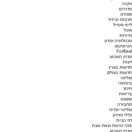
אקנה
מדורים
ספורט
תרבות ובידור
לייף סטייל
אוכל
תיירות
טכנולוגיה ומדע
הורוסקופ
ForReal
מגזין השבוע
דעות
חדשות בארץ
חדשות בעולם
פוליטי
ביטחוני
חינוך
בריאות
משפט
תחבורה
פוליטי-מדיני
כללי ומידע
דף הבית
זמני כניסת וצאת שבת
מגזין השבוע