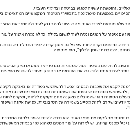
נאליים
, והופעתה עשויה לפגוע בביטחון ובדימוי העצמי.
סיכויים באמצעות טיפול נכון בתכשירי הטיפוח המקצועיים המתאימים בי
ר שלא מותאם לצרכי העור, מה שעשוי להסב נזק לעור ולהחמיר את המצב.
שון עם איפור על הפנים ונניח לעור לנשום בלילה, כך לא נמרח איפור על ע
חצה, מי פנים וקרם לחות שמכיל גם מסנן קרינה לפני התחלת השכבות. אם
ים, הצטברות שומן ולכלוך", היא מוסיפה.
חשוב להחליפם באיפור נטול שמנוניות כמו פריימר מאט או מייק אפ שאינו 
ל יותר לעבוד איתו ולטשטש את הפגמים או בסטיק ייעודי לטשטוש הפצעים ל
 מנת לקבע את שכבות הבסיס, אפשר להשתמש בפודרה או באבקה לקיבוע, כך
 ולהשתמש במוצרים שיספחו את השמנוניות כמו גם מוצרים שיכסו את האז
ם בעולם הטיפוח הוא שהסובלים מאקנה אינם זקוקים ללחות, ושקרם לחות 
בר יודעים שקרם לחות מסייע בשמירה על הנקבוביות, מניעת אקנה ושיפור ה
".
 ובו זמנית מחליקים את פגמי העור. הוא נדרש להיות עשיר בלחות המרככ
כן יכיל מסנני קרינה. יש למרוח על עור הפנים כשהוא נקי בכמות המאפשרת 