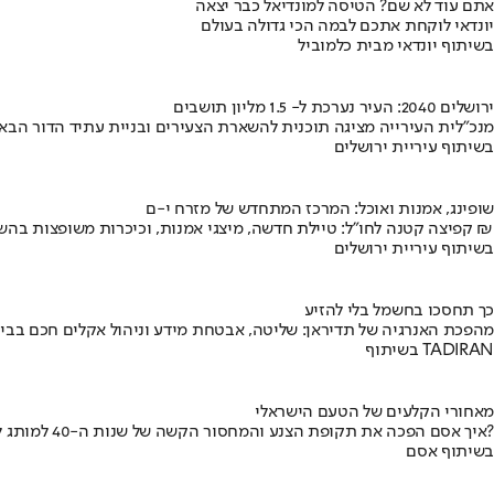
אתם עוד לא שם? הטיסה למונדיאל כבר יצאה
יונדאי לוקחת אתכם לבמה הכי גדולה בעולם
בשיתוף יונדאי מבית כלמוביל
ירושלים 2040: העיר נערכת ל- 1.5 מליון תושבים
מנכ"לית העירייה מציגה תוכנית להשארת הצעירים ובניית עתיד הדור הבא
בשיתוף עיריית ירושלים
שופינג, אמנות ואוכל: המרכז המתחדש של מזרח י-ם
קפיצה קטנה לחו"ל: טיילת חדשה, מיצגי אמנות, וכיכרות משופצות בהשקעה של 100 מיליון ₪
בשיתוף עיריית ירושלים
כך תחסכו בחשמל בלי להזיע
מהפכת האנרגיה של תדיראן: שליטה, אבטחת מידע וניהול אקלים חכם בבי
בשיתוף TADIRAN
מאחורי הקלעים של הטעם הישראלי
איך אסם הפכה את תקופת הצנע והמחסור הקשה של שנות ה-40 למותג לאומי?
בשיתוף אסם