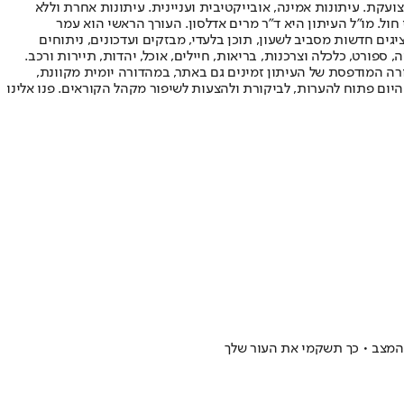
ועקת. עיתונות אמינה, אובייקטיבית ועניינית. עיתונות אחרת וללא
עור החשיפה הגבוה ביותר בימי חול. מו"ל העיתון היא ד"ר מרים אדלסון. העורך הראשי הוא עמר
 והעורך המייסד הוא עמוס רגב. אתרי האינטרנט של "ישראל היום" בעברית ובאנגלית, כמו כן היישומונים (אפליקציות) לאנדרואיד ול-iOS, מציגים חדשות מסביב לשעון, תוכן בלעדי, מבזקים ועדכונים, ניתוחים
, ספורט, כלכלה וצרכנות, בריאות, חיילים, אוכל, יהדות, תיירות ורכב.
דורה המודפסת של העיתון זמינים גם באתר, במהדורה יומית מקוונת,
היום פתוח להערות, לביקורת ולהצעות לשיפור מקהל הקוראים. פנו אלינו
המצב • כך תשקמי את העור שלך