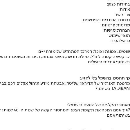
בחירות 2026
אודות
צור קשר
נבחרת הכתבים והפרשנים
מדיניות פרטיות
הצהרת נגישות
תנאי שימוש
כדאי
להכיר
שופינג, אמנות ואוכל: המרכז המתחדש של מזרח י-ם
קפיצה קטנה לחו"ל: טיילת חדשה, מיצגי אמנות, וכיכרות משופצות בהשקעה של 100 מיליון ₪
בשיתוף עיריית ירושלים
כך תחסכו בחשמל בלי להזיע
מהפכת האנרגיה של תדיראן: שליטה, אבטחת מידע וניהול אקלים חכם בבי
בשיתוף TADIRAN
מאחורי הקלעים של הטעם הישראלי
איך אסם הפכה את תקופת הצנע והמחסור הקשה של שנות ה-40 למותג לאומי?
בשיתוף אסם