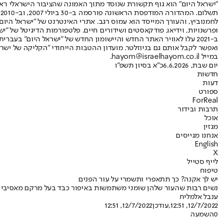
"ישראל היום" הוא גוף תקשורת שנוסד מתוך האמונה שהציבור הישראלי ראוי 
ת
ופרשנויות, וידיאו, פודקאסטים ושידורים חיים. פלטפורמות הדיגיטל של "ישרא
ב-2021 עלו לאוויר האתר החדש והיישומון החדש של "ישראל היום" בע
ואפשר לקבל אותם גם בניוזלטר. מועדון ההטבות הייחודי "הקליקה של ישרא
במייל hayom@israelhayom.co.il.
יום שבת, 6.6.2026
כ"א בסיון תשפ"ו
חדשות
דעות
ספורט
ForReal
תרבות ובידור
אוכל
מגזין
אנחנו מגייסים
English
X
לייף סטייל
טיפוח
יש לך אקנה? כך תתאפרי ותשמרי על עור הפנים
נשים רבות שהעור שלהן שומני משתמשות באיפור כבד בעל מרקם מאסיבי או
ענבל אלמליח
12/7/2022, 12:51
,עודכן
12/7/2022, 12:51
0
השמעה