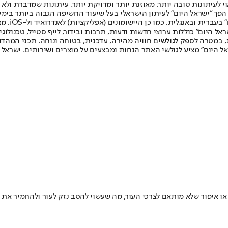
לעיתונות טובה יותר, מאוזנת יותר ומדויקת יותר. עיתונות שמדברת ולא צ
שלום. המהדורה המודפסת הראשונה פורסמה ב-30 ביולי 2007, וב-2010 הפך "ישראל היום" לעיתון הישראלי בעל שי
לחמנוביץ,
ל היום" כוללות ערוצי חדשות ודעות, תרבות ובידור, לייף סטייל, טכנולוגיה
ברית, במטרה לספק לגולשים חוויה מהירה, עדכנית, בטוחה ונוחה. תכני המה
ל היום" מציע לגולשי האתר הנחות ומבצעים על מוצרים ושירותים. ישראל 
 איפור שלא מותאם לצרכי העור, מה שעשוי להסב נזק לעור ולהחמיר את 