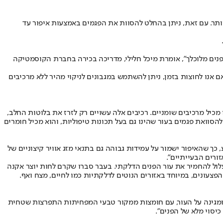
ותר. עם זאת, ניתן בהחלט להסוות את הפגמים באמצעות איפור עד
ור פנים מלוכלך", אומרת מיכל חלילי, מדריכה בכירה בחברת הקוסמטיקה
 אנו לחוצות בזמן, ניתן להשתמש במגבונים לניקוי מהיר ללא מרכיבים
מכיל מרכיבים שומניים. רכיבים אלה עשויים רק לזרז את בלוטות החלב,
הסוואת פגמים בעור שהינו גם בעל תכונות טיפוליות, והוא מכיל חומרים
 שהאיפור ישמור על עמידות גבוהה גם בתנאי מזג אוויר קיצוניים של
ורים הבעייתיים".
עלול להחמיר את עור הפנים הדלקתי. בעבר סברו שקרם לחות יוצר אקנה
פצעונים, במיוחד באזורים הנוטים לדלקתיות כמו לחיים, מצח ואף.
ת ומגינה על העור, עם חומצות ממקור טבעי המפחיתות התפרצות שטחית
כיסוי מלא של הפנים".