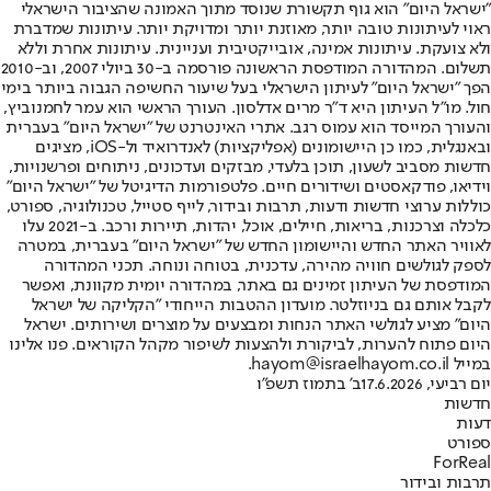
"ישראל היום" הוא גוף תקשורת שנוסד מתוך האמונה שהציבור הישראלי
ראוי לעיתונות טובה יותר, מאוזנת יותר ומדויקת יותר. עיתונות שמדברת
ולא צועקת. עיתונות אמינה, אובייקטיבית ועניינית. עיתונות אחרת וללא
תשלום. המהדורה המודפסת הראשונה פורסמה ב-30 ביולי 2007, וב-2010
הפך "ישראל היום" לעיתון הישראלי בעל שיעור החשיפה הגבוה ביותר בימי
חול. מו"ל העיתון היא ד"ר מרים אדלסון. העורך הראשי הוא עמר לחמנוביץ,
והעורך המייסד הוא עמוס רגב. אתרי האינטרנט של "ישראל היום" בעברית
ובאנגלית, כמו כן היישומונים (אפליקציות) לאנדרואיד ול-iOS, מציגים
חדשות מסביב לשעון, תוכן בלעדי, מבזקים ועדכונים, ניתוחים ופרשנויות,
וידיאו, פודקאסטים ושידורים חיים. פלטפורמות הדיגיטל של "ישראל היום"
כוללות ערוצי חדשות ודעות, תרבות ובידור, לייף סטייל, טכנולוגיה, ספורט,
כלכלה וצרכנות, בריאות, חיילים, אוכל, יהדות, תיירות ורכב. ב-2021 עלו
לאוויר האתר החדש והיישומון החדש של "ישראל היום" בעברית, במטרה
לספק לגולשים חוויה מהירה, עדכנית, בטוחה ונוחה. תכני המהדורה
המודפסת של העיתון זמינים גם באתר, במהדורה יומית מקוונת, ואפשר
לקבל אותם גם בניוזלטר. מועדון ההטבות הייחודי "הקליקה של ישראל
היום" מציע לגולשי האתר הנחות ומבצעים על מוצרים ושירותים. ישראל
היום פתוח להערות, לביקורת ולהצעות לשיפור מקהל הקוראים. פנו אלינו
במייל hayom@israelhayom.co.il.
יום רביעי, 17.6.2026
ב' בתמוז תשפ"ו
חדשות
דעות
ספורט
ForReal
תרבות ובידור