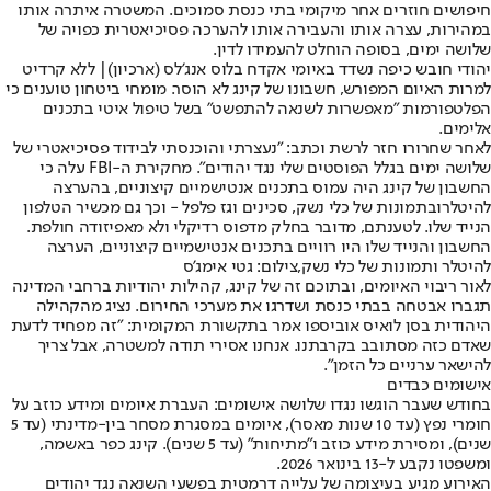
חיפושים חוזרים אחר מיקומי בתי כנסת סמוכים. המשטרה איתרה אותו
במהירות, עצרה אותו והעבירה אותו להערכה פסיכיאטרית כפויה של
שלושה ימים, בסופה הוחלט להעמידו לדין.
יהודי חובש כיפה נשדד באיומי אקדח בלוס אנג'לס (ארכיון)| ללא קרדיט
למרות האיום המפורש, חשבונו של קינג לא הוסר. מומחי ביטחון טוענים כי
הפלטפורמות "מאפשרות לשנאה להתפשט" בשל טיפול איטי בתכנים
אלימים.
לאחר שחרורו חזר לרשת וכתב: "נעצרתי והוכנסתי לבידוד פסיכיאטרי של
שלושה ימים בגלל הפוסטים שלי נגד יהודים". מחקירת ה-FBI עלה כי
החשבון של קינג היה עמוס בתכנים אנטישמיים קיצוניים, ב
הערצה
להיטלר
ובתמונות של כלי נשק, סכינים וגז פלפל - וכך גם מכשיר הטלפון
הנייד שלו. לטענתם, מדובר בחלק מדפוס רדיקלי ולא מאפיזודה חולפת.
החשבון והנייד שלו היו רוויים בתכנים אנטישמיים קיצוניים, הערצה
להיטלר ותמונות של כלי נשק,צילום: גטי אימג'ס
לאור ריבוי האיומים, ובתוכם זה של קינג, קהילות יהודיות ברחבי המדינה
תגברו אבטחה בבתי כנסת ושדרגו את מערכי החירום. נציג מהקהילה
היהודית בסן לואיס אוביספו אמר בתקשורת המקומית: "זה מפחיד לדעת
שאדם כזה מסתובב בקרבתנו. אנחנו אסירי תודה למשטרה, אבל צריך
להישאר ערניים כל הזמן".
אישומים כבדים
בחודש שעבר הוגשו נגדו שלושה אישומים: העברת איומים ומידע כוזב על
חומרי נפץ (עד 10 שנות מאסר), איומים במסגרת מסחר בין-מדינתי (עד 5
שנים), ומסירת מידע כוזב ו"מתיחות" (עד 5 שנים). קינג כפר באשמה,
ומשפטו נקבע ל-13 בינואר 2026.
האירוע מגיע בעיצומה של עלייה דרמטית בפשעי השנאה נגד יהודים