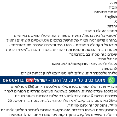
אוכל
מגזין
אנחנו מגייסים
English
X
יהדות
מסביב לעולם היהודי
"אפוצץ כל בית כנסת": הצעיר שמעריץ את היטלר מואשם באיומים
בחור מקליפורניה הציף את הרשת בתכנים אנטישמיים קיצוניים והטיל
מורא על הקהילה היהודית • הוא נעצר ונשלח להערכה פסיכיאטרית •
אבטחת בתי הכנסת והמוסדות היהודיים באזור תוגברה: "מפחיד לדעת
שאדם כזה מסתובב בקרבתנו"
אביטל פריד
27/11/2025, 13:59
,עודכן
27/11/2025, 14:20
0
השמעה
אליהו אלכסנדר קינג. צילום: לפי סעיף 27א לחוק זכויות יוצרים
מעריץ את היטלר, מאיים בטרור:
אליהו אלכסנדר קינג (36) מסן לואיס
אוביספו שב
קליפורניה
, הואשם בשלושה סעיפים פדרליים חמורים לאחר
שפרסם ברשת X איום ישיר לפגוע ב
קהילות יהודיות באזור מגוריו
.
ב-28 באוגוסט כתב קינג: "אני הולך לפוצץ כל בית כנסת ברדיוס של 20
מייל", והוסיף: "זה איום אמיתי".
החשבון ממנו נשלחו הדברים היה מקושר ישירות למספר הטלפון ולכתובת
הדוא"ל האישיים של קינג. בתוך דקות מפרסום האיום, החלו במכשירו