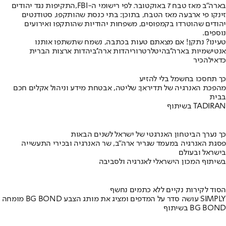
בארה"ב מאז טבח 7 באוקטובר. לפי רישומי ה-FBI,
התקיפות נגד יהודים
זינקו פי ארבעה מאז הטבח
, בתוכן: בתי כנסת שהותקפו, סטודנטים
יהודים שהוטרדו בקמפוסים, משפחות יהודיות שהותקפו ואירועים
נוספים.
טעינו? נתקן! אם מצאתם טעות בכתבה, נשמח שתשתפו אותנו
אנטישמיות בארה''ב
היטלר
טרור
יהדות ארה''ב
יהדות ארצות הברית
כדאי
להכיר
כך תחסכו בחשמל בלי להזיע
מהפכת האנרגיה של תדיראן: שליטה, אבטחת מידע וניהול אקלים חכם
בבית
בשיתוף TADIRAN
כך נערך הביטחון האנרגטי של ישראל לשנים הבאות
פסגת האנרגיה במעמד שגריר ארה"ב, שר האנרגיה ובכירי התעשייה
בישראל ובעולם
בשיתוף המכון הישראלי לאנרגיה ולסביבה
הסוד לקירות נקיים ללא כתמים נחשף
מומחה BG BOND עושה סדר על המדפים ומציג את מותג הצבע SIMPLY
בשיתוף BG BOND