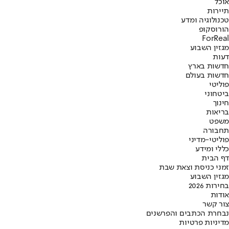
אוכל
תיירות
טכנולוגיה ומדע
הורוסקופ
ForReal
מגזין השבוע
דעות
חדשות בארץ
חדשות בעולם
פוליטי
ביטחוני
חינוך
בריאות
משפט
תחבורה
פוליטי-מדיני
כללי ומידע
דף הבית
זמני כניסת וצאת שבת
מגזין השבוע
בחירות 2026
אודות
צור קשר
נבחרת הכתבים והפרשנים
מדיניות פרטיות