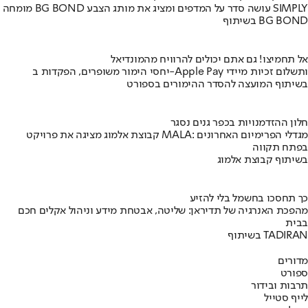
מומחה BG BOND עושה סדר על המדפים ומציג את מותג הצבע SIMPLY
בשיתוף BG BOND
אל תחמיצו! גם אתם יכולים להרוויח מהמונדיאל
יחסי הימור משופרים, הפקדות ב-Apple Pay ותשלום זכיות מיידי
בשיתוף המועצה להסדר ההימורים בספורט
חלון ההזדמנויות בכפר גנים נסגר
קבוצת אלמוג מציגה את פרויקט MALA: מגדלי הפרימיום האחרונים
בפתח תקווה
בשיתוף קבוצת אלמוג
כך תחסכו בחשמל בלי להזיע
מהפכת האנרגיה של תדיראן: שליטה, אבטחת מידע וניהול אקלים חכם
בבית
בשיתוף TADIRAN
מדורים
ספורט
תרבות ובידור
לייף סטייל