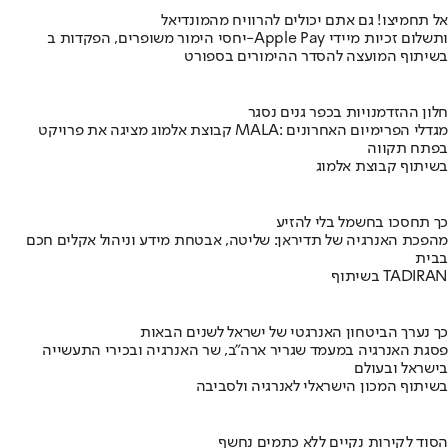
אל תחמיצו! גם אתם יכולים להרוויח מהמונדיאל
יחסי הימור משופרים, הפקדות ב-Apple Pay ותשלום זכיות מיידי
בשיתוף המועצה להסדר ההימורים בספורט
חלון ההזדמנויות בכפר גנים נסגר
קבוצת אלמוג מציגה את פרויקט MALA: מגדלי הפרימיום האחרונים
בפתח תקווה
בשיתוף קבוצת אלמוג
כך תחסכו בחשמל בלי להזיע
מהפכת האנרגיה של תדיראן: שליטה, אבטחת מידע וניהול אקלים חכם
בבית
בשיתוף TADIRAN
כך נערך הביטחון האנרגטי של ישראל לשנים הבאות
פסגת האנרגיה במעמד שגריר ארה"ב, שר האנרגיה ובכירי התעשייה
בישראל ובעולם
בשיתוף המכון הישראלי לאנרגיה ולסביבה
הסוד לקירות נקיים ללא כתמים נחשף