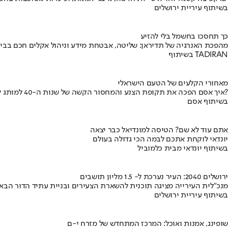
בשיתוף עיריית ירושלים
כך תחסכו בחשמל בלי להזיע
מהפכת האנרגיה של תדיראן: שליטה, אבטחת מידע וניהול אקלים חכם בבי
בשיתוף TADIRAN
מאחורי הקלעים של הטעם הישראלי
איך אסם הפכה את תקופת הצנע והמחסור הקשה של שנות ה-40 למותג לאומי?
בשיתוף אסם
אתם עוד לא שם? הטיסה למונדיאל כבר יצאה
יונדאי לוקחת אתכם לבמה הכי גדולה בעולם
בשיתוף יונדאי מבית כלמוביל
ירושלים 2040: העיר נערכת ל- 1.5 מליון תושבים
מנכ"לית העירייה מציגה תוכנית להשארת הצעירים ובניית עתיד הדור הבא
בשיתוף עיריית ירושלים
שופינג, אמנות ואוכל: המרכז המתחדש של מזרח י-ם