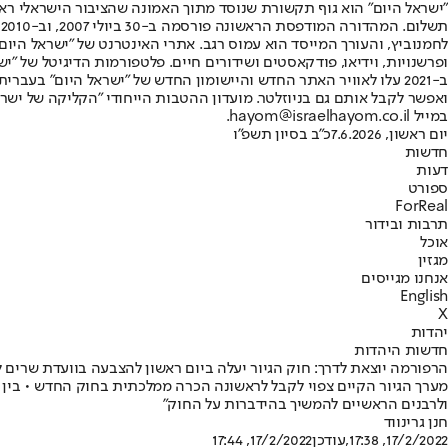
"ישראל היום" הוא גוף תקשורת שנוסד מתוך האמונה שהציבור הישראלי ראוי 
ת
ופרשנויות, וידיאו, פודקאסטים ושידורים חיים. פלטפורמות הדיגיטל של "ישרא
ב-2021 עלו לאוויר האתר החדש והיישומון החדש של "ישראל היום" בע
ואפשר לקבל אותם גם בניוזלטר. מועדון ההטבות הייחודי "הקליקה של ישרא
במייל hayom@israelhayom.co.il.
יום ראשון, 7.6.2026
כ"ב בסיון תשפ"ו
חדשות
דעות
ספורט
ForReal
תרבות ובידור
אוכל
מגזין
אנחנו מגייסים
English
X
יהדות
חדשות היהדות
הרפורמה יוצאת לדרך: חוק הגיור יעלה ביום ראשון להצבעה בוועדת שרים 
מערך הגיור הקיים צפוי לקבל לראשונה הכרה ממלכתית בחוק החדש • בין ה
ולרבנים הראשיים להמשיך בהידברות על החוק"
חנן גרינווד
17/2/2022, 17:38
,עודכן
17/2/2022, 17:44