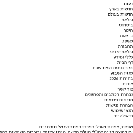
דעות
חדשות בארץ
חדשות בעולם
פוליטי
ביטחוני
חינוך
בריאות
משפט
תחבורה
פוליטי-מדיני
כללי ומידע
דף הבית
זמני כניסת וצאת שבת
מגזין השבוע
בחירות 2026
אודות
צור קשר
נבחרת הכתבים והפרשנים
מדיניות פרטיות
הצהרת נגישות
תנאי שימוש
כדאי
להכיר
שופינג, אמנות ואוכל: המרכז המתחדש של מזרח י-ם
קפיצה קטנה לחו"ל: טיילת חדשה, מיצגי אמנות, וכיכרות משופצות בהשקעה של 100 מיליון ₪