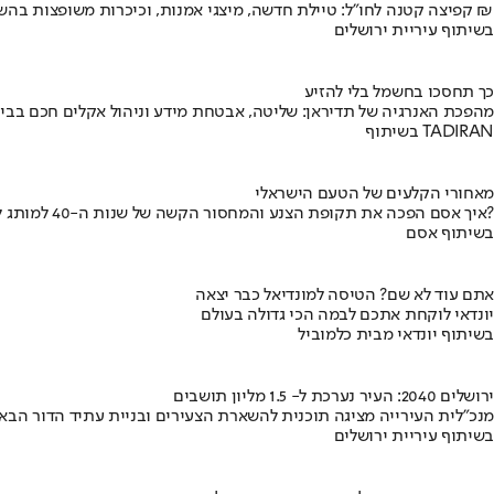
קפיצה קטנה לחו"ל: טיילת חדשה, מיצגי אמנות, וכיכרות משופצות בהשקעה של 100 מיליון ₪
בשיתוף עיריית ירושלים
כך תחסכו בחשמל בלי להזיע
מהפכת האנרגיה של תדיראן: שליטה, אבטחת מידע וניהול אקלים חכם בבי
בשיתוף TADIRAN
מאחורי הקלעים של הטעם הישראלי
איך אסם הפכה את תקופת הצנע והמחסור הקשה של שנות ה-40 למותג לאומי?
בשיתוף אסם
אתם עוד לא שם? הטיסה למונדיאל כבר יצאה
יונדאי לוקחת אתכם לבמה הכי גדולה בעולם
בשיתוף יונדאי מבית כלמוביל
ירושלים 2040: העיר נערכת ל- 1.5 מליון תושבים
מנכ"לית העירייה מציגה תוכנית להשארת הצעירים ובניית עתיד הדור הבא
בשיתוף עיריית ירושלים