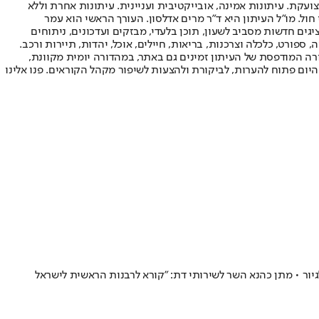
ועקת. עיתונות אמינה, אובייקטיבית ועניינית. עיתונות אחרת וללא
עור החשיפה הגבוה ביותר בימי חול. מו"ל העיתון היא ד"ר מרים אדלסון. העורך הראשי הוא עמר
 והעורך המייסד הוא עמוס רגב. אתרי האינטרנט של "ישראל היום" בעברית ובאנגלית, כמו כן היישומונים (אפליקציות) לאנדרואיד ול-iOS, מציגים חדשות מסביב לשעון, תוכן בלעדי, מבזקים ועדכונים, ניתוחים
, ספורט, כלכלה וצרכנות, בריאות, חיילים, אוכל, יהדות, תיירות ורכב.
דורה המודפסת של העיתון זמינים גם באתר, במהדורה יומית מקוונת,
היום פתוח להערות, לביקורת ולהצעות לשיפור מקהל הקוראים. פנו אלינו
יור • מתן כהנא השר לשירותי דת: "קורא לרבנות הראשית לישראל