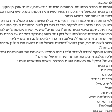
0
השמעה
עימותים בסבב המינויים, המועצה הדתית בירושלים, צילום: אורן בן חקון
חוק הגיור הממשלתי יוצא לדרך:
השר לשירותי דת מתן כהנא יגיש ביום ראש
דייני גיור ומומחים בנושא הגיור.
לפי החוק החדש, מערך הגיור הקיים יקבל לראשונה הכרה ממלכתית בחוק וב
כמו כן, רבני ערים יוכלו להקים הרכבי בית דין לגיור במסגרת מערך הגיור
בין היתר, יוקם באגף הגיור מחוז "רבני ערים" שיעניק שירותים מנהליים לה
הראשית סמכות לבטל מינוי של דיין גיור באופן מבוקר במקרה של הפרת כלל
שר הדתות, מתן כהנא // צילום: דוד כהן - ג'יני,צילום: דוד כהן - ג'יני
השר לשירותי דת, מתן כהנא: "במדינת ישראל חיים כמעט חצי מיליון אזרחי
הביתה'".
כהנא הוסיף: "מודה לציבור ולכל גורמי המקצוע שהעירו את הערותיהם ותר
ע"פ ההלכה ויחזק את זהותה היהודית של המדינה".
טעינו? נתקן! אם מצאתם טעות בכתבה, נשמח שתשתפו אותנו
חוק הגיור
מדורים
ספורט
תרבות ובידור
לייף סטייל
אוכל
תיירות
טכנולוגיה ומדע
הורוסקופ
ForReal
מגזין השבוע