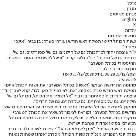
אוכל
מגזין
אנחנו מגייסים
English
X
יהדות
חדשות היהדות
נשות הכותל קיימו תפילת ראש חודש ועוררו סערה; בן גביר: "אינכן
רצויות"
יו"ר עוצמה יהודית: "הכותל גם של חילונים, גם של מסורתיים, גם של
דתיים, גם של חרדים" • ח"כ גלעד קריב: "נפעל ליישם את הסדר הפשרה
ההיסטורי בכותל המערבי"
חנן גרינווד
יורי ילון
5/12/2021, 08:28
,עודכן
5/12/2021, 11:40
0
השמעה
מהומה התרחשה הבוקר (ראשון) בכותל המערבי, עת נשות הכותל קיימו
תפילת ראש חודש טבת במקום. "אתן לא רצויות כאן, לכו", קרא לעברן יו"ר
עוצמה יהודית ח"כ איתמר בן גביר. "אל תחללו את הכותל, הכותל גם של
חילוניים, גם של מסורתיים, גם של דתיים, גם של חרדים".
מהקרן למורשת הכותל המערבי נמסר כי היא מצירה על האירועים בראשי
חודשים בכותל המערבי, וקוראת לציבור להשאיר את הכותל המערבי
כמקום קדוש ומאחד. הלילה, יודלק נר שמיני של חנוכה ברחבת הכותל
המערבי בסימן אחדות ואהבת ישראל.
בן גביר לנשות הכותל: "אתן לא רצויות כאן" / צילום: לשכת ח"כ בן גביר
מנגד, יוכי רפפורט, מנכ"לית נשות הכותל, מסרה: "אנחנו שמחות וגאות