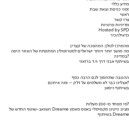
מידע כללי
זמני כניסת וצאת שבת
ראשי
צרו קשר
מדיניות פרטיות
Hosted by SPD
כדאי
להכיר
מהמרכז לגולן: המהפכה של קצרין
מה מושך יותר ויותר ישראלים למטרופולין המתפתח של האזור היפה
במדינה?
בשיתוף אבני דרך וי.ד ברזאני
ההטבה שתחסוך לכם הרבה כסף
אצלינו כבר לא משלמים על דלק – ומה איתכם?
בשיתוף ניסאן
מי מפחד מ-200 מעלות?
השואב-שוטף החדש של Dreame מציג: ניקיון מקסימלי באפס מאמץ
בשיתוף Dreame