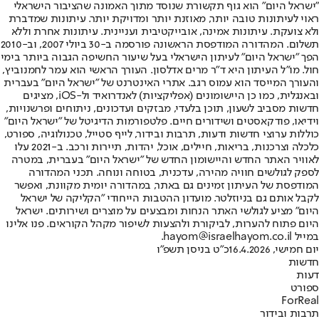
"ישראל היום" הוא גוף תקשורת שנוסד מתוך האמונה שהציבור הישראלי
ראוי לעיתונות טובה יותר, מאוזנת יותר ומדויקת יותר. עיתונות שמדברת
ולא צועקת. עיתונות אמינה, אובייקטיבית ועניינית. עיתונות אחרת וללא
תשלום. המהדורה המודפסת הראשונה פורסמה ב-30 ביולי 2007, וב-2010
הפך "ישראל היום" לעיתון הישראלי בעל שיעור החשיפה הגבוה ביותר בימי
חול. מו"ל העיתון היא ד"ר מרים אדלסון. העורך הראשי הוא עמר לחמנוביץ,
והעורך המייסד הוא עמוס רגב. אתרי האינטרנט של "ישראל היום" בעברית
ובאנגלית, כמו כן היישומונים (אפליקציות) לאנדרואיד ול-iOS, מציגים
חדשות מסביב לשעון, תוכן בלעדי, מבזקים ועדכונים, ניתוחים ופרשנויות,
וידיאו, פודקאסטים ושידורים חיים. פלטפורמות הדיגיטל של "ישראל היום"
כוללות ערוצי חדשות ודעות, תרבות ובידור, לייף סטייל, טכנולוגיה, ספורט,
כלכלה וצרכנות, בריאות, חיילים, אוכל, יהדות, תיירות ורכב. ב-2021 עלו
לאוויר האתר החדש והיישומון החדש של "ישראל היום" בעברית, במטרה
לספק לגולשים חוויה מהירה, עדכנית, בטוחה ונוחה. תכני המהדורה
המודפסת של העיתון זמינים גם באתר, במהדורה יומית מקוונת, ואפשר
לקבל אותם גם בניוזלטר. מועדון ההטבות הייחודי "הקליקה של ישראל
היום" מציע לגולשי האתר הנחות ומבצעים על מוצרים ושירותים. ישראל
היום פתוח להערות, לביקורת ולהצעות לשיפור מקהל הקוראים. פנו אלינו
במייל hayom@israelhayom.co.il.
יום חמישי, 16.4.2026
כ"ט בניסן תשפ"ו
חדשות
דעות
ספורט
ForReal
תרבות ובידור