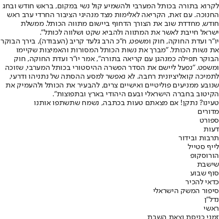
לקרוא בתורה בכותל המערבי ולהשמיע קול נשי במקום, בראש חודש ובחג
החנוכה. עם זאת, הקריאה לאלימות מצד מנהיגי הציבור החרדי ערב ראש
חודש, מחדדת שוב את הצורך הדחוף ביישום מתווה הכותל. ממשלת
ישראל חייבת לאשר את המתווה ולהביא שקט ושלווה לכותל".
יו"ר ועדת החוקה, חוק ומשפט, ח"כ הרב גלעד קריב (העבודה), בירך הבוקר
את נשות הכותל. "מברך את נשות הכותל המסורות והאמיצות שקיימו
הבוקר תפילה כמנהגן עם קריאה בתורה", אמר יו"ר ועדת החוקה, חוק
ומשפט. "נפעל ליישם את הסדר הפשרה ההיסטורי בכותל המערבי, שזוכה
לתמיכה קואליציונית רחבה. לא נאפשר למסע ההסתה של נתניהו ודרעי,
שנובע ממניעים פוליטיים ואישיים צרים, להבעיר את הכותל ולהעמיק את
הקיטוב בחברה הישראלי ובעם היהודי בארץ ובתפוצות".
טעינו? נתקן! אם מצאתם טעות בכתבה, נשמח שתשתפו אותנו
מדורים
ספורט
דעות
תרבות ובידור
לייף סטייל
הורוסקופ
שישבת
סוף שבוע
כדאי להכיר
סיפור המשק הישראלי
נדל"ן
ראשי
זמני כניסת וצאת השבת