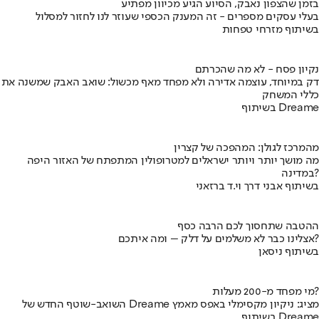
בזמן שהצפון נאבק, הסיוע הגיע מכיוון מפתיע
בעלי עסקים מספרים - זה המענק הכספי שעוזר לנו לחזור למסלול
בשיתוף מזרחי טפחות
נקיון פסח - לא מה שהכרתם
דק במיוחד, עוצמה אדירה ולא מפחד מאף מכשול: שואב האבק שמשנה את
כללי המשחק
בשיתוף Dreame
מהמרכז לגולן: המהפכה של קצרין
מה מושך יותר ויותר ישראלים למטרופולין המתפתח של האזור היפה
במדינה?
בשיתוף אבני דרך וי.ד ברזאני
ההטבה שתחסוך לכם הרבה כסף
אצלינו כבר לא משלמים על דלק – ומה איתכם?
בשיתוף ניסאן
מי מפחד מ-200 מעלות?
השואב-שוטף החדש של Dreame מציג: ניקיון מקסימלי באפס מאמץ
בשיתוף Dreame