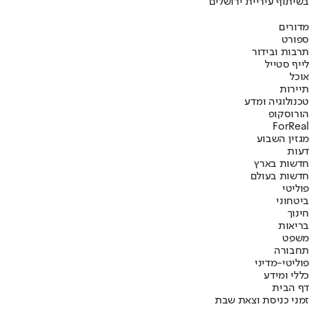
בשיתוף עיריית ירושלים
מדורים
ספורט
תרבות ובידור
לייף סטייל
אוכל
תיירות
טכנולוגיה ומדע
הורוסקופ
ForReal
מגזין השבוע
דעות
חדשות בארץ
חדשות בעולם
פוליטי
ביטחוני
חינוך
בריאות
משפט
תחבורה
פוליטי-מדיני
כללי ומידע
דף הבית
זמני כניסת וצאת שבת