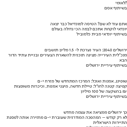
לאומי?
בשיתוף אסם
אתם עוד לא שם? הטיסה למונדיאל כבר יצאה
יונדאי לוקחת אתכם לבמה הכי גדולה בעולם
בשיתוף יונדאי מבית כלמוביל
ירושלים 2040: העיר נערכת ל- 1.5 מליון תושבים
מנכ"לית העירייה מציגה תוכנית להשארת הצעירים ובניית עתיד הדור
הבא
בשיתוף עיריית ירושלים
שופינג, אמנות ואוכל: המרכז המתחדש של מזרח י-ם
קפיצה קטנה לחו"ל: טיילת חדשה, מיצגי אמנות, וכיכרות משופצות
בהשקעה של 100 מיליון ₪
בשיתוף עיריית ירושלים
כך ירושלים ממציאה את עצמה מחדש
לא רק קודש – המהפכה המודרנית שעוברת י-ם מחזירה אותה לפסגת
התיירות הישראלית