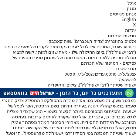
אוכל
מגזין
אנחנו מגייסים
English
X
יהדות
חדשות היהדות
אלפים בהונגריה: "צדיק העכברים" עשה קאמבק
בשבוע שעבר, המונים עלו לרגל לעיירה קרסטיר, לקברו של ישעיה שטיינר
("רבי ישעיה'לה") ביום ההילולה שלו • מאה שנים למותו, קשה למצוא
מכולת חרדית ללא התמונה המפורסמת של שמגונן מפני תופעות של
מזיקים • הסיפור שלא הכרתם
מנדי שפירו
7/5/2025, 00:10
,עודכן
7/5/2025, 00:10
0
השמעה
ישעיה שטיינר ("רבי ישעיה'לה"). צילום: ויקיפדיה
במבט ראשון, זה נשמע כמו אגדה מוזרה מהפולקלור החסידי: צדיק הונגרי
שעמד בראש קהילה קטנה בעיירה נידחת בשם קרסטיר, הפך לסמל של
ישועות, והמיתוס המפורסם ביותר הקשור בשמו - הוא שהצדיק מצליח
לגרש עכברים. כן, עכברים. אבל כמו שקורה לעיתים קרובות בעולמה
המורכב של היהדות החסידית, מאחורי הסיפור המוזר מסתתר עומק
מרגש, ואולי גם מראה לא שגרתית ליחסי הציבור של הקדושה בזמננו.
ישעיה שטיינר, המכונה בפי חסידיו "רבי ישעיה'לה מקרעסטיר", חי ופעל