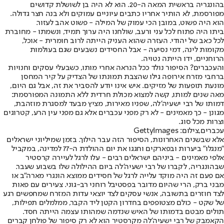
בהונגריה בראשית המאה ה-20. הוא לא היה בן לשושלת קדושים
מפורסמת, לא הותיר אחריו כתבים עיוניים עמוקים ולא בנה חצר גדולה.
הוא היה פשוט, במובן הכי עמוק של המילה - פשוט אהב לעזור.
ביתו היה פתוח לכל עני ורעב, שולחנו היה ערוך תמיד, ונשמתו - מחוברת
לכל כאב של יהודי. העזרה שהוא העניק הייתה לרוב חומרית - אוכל,
מקומות לינה, דמי נסיעה - אבל החסידים נשבעים שגם בעולמות
הרוחניים, ידו הייתה נטויה.
והעכברים? הסיפור נולד ככל הנראה אחרי מותו, כשבעלי עסקים וחנויות
ברחבי מזרח אירופה גילו שהצבת תמונתו של הצדיק על קיר המחסן
מונעת תופעות של מזיקים. איש אינו יודע להסביר את זה, אבל גם היום,
מאה שנים למותו, קשה למצוא מכולת חרדית ללא התמונה המפורסמת:
דמותו של רבי ישעיה'לה, שפניו מאירות, מציץ מבעד למסגרת מוזהבת,
מגונן - כך מאמינים - לא רק מפני עכברים אלא גם מפני עין הרע, קטרוגים
וצרות מכל סוג.
עכברים,צילום: GettyImages
אלא שבשנים האחרונות, הסיפור הזה עבר הילוך. בזמן שמיליוני ישראלים
"מנגלו" ביערות ובפארקים וחגגו את יום ההולדת ה-77 למדינה, במקביל
אלפי מאמינים - ביניהם ישראלים רבים - עלו לרגל לעיירה קרסטיר
שבהונגריה, לקברו של רבי ישעיה'לה ביום ההילולה שלו בשבוע שעבר.
אם פעם זה היה מוקד עלייה לרגל של חסידים ממוצא הונגרי מארה"ב או
מבני ברק, הרי שהיום מדובר בפסטיבל רוחני רב-גוני. צעירים עם פאות
לצד חוזרים בתשובה, אנשי עסקים לצד יוצאי עדות המזרח שמחפשים רגע
של שקט - כולם מצטופפים בחדרון הקטן ליד הקבר, ממלמלים תפילות,
תולים מבטם בדמותו של האיש שנדמה שמהותו עצמה הייתה חסד.
הקאמבק של רבי ישעיה'לה מקרסטיר הוא לא רק סיפור של פולחן קברים