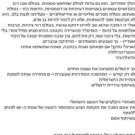
הולך ומתרחב. הוא גם עדות לעולם שמחפש פשטות. בעולם שבו רוב
הקדושים עטופים בעטיפות רעיוניות או דוגמטיות, הדמות הזו - נטולת
פאתוס, נטולת מסרים פוליטיים או אידיאולוגיים - מצליחה לגעת בלב. היא
לא מבקשת ממך להשתנות, אלא רק לזכור להיות בן אדם.
אולי זו הסיבה שהוא שב לחיינו דווקא עכשיו. בעולם רווי ציניות, קרבות
ומלחמות על זהות - האדמו"ר מהעיירה הקטנה ההיא מציע מודל אחר: בלי
דרשות, בלי גינוני פאר, רק פת לחם, עין טובה ומסגרת קטנה על הקיר
שעדיין - כך נשבעים המאמינים - מרחיקה עכברים.
טעינו? נתקן! אם מצאתם טעות בכתבה, נשמח שתשתפו אותנו
הונגריה
הילולה
כדאי
להכיר
כך ירושלים ממציאה את עצמה מחדש
לא רק קודש – המהפכה המודרנית שעוברת י-ם מחזירה אותה לפסגת
התיירות הישראלית
בשיתוף עיריית ירושלים
מאחורי הקלעים של הטעם הישראלי
איך אסם הפכה את תקופת הצנע והמחסור הקשה של שנות ה-40 למותג
לאומי?
בשיתוף אסם