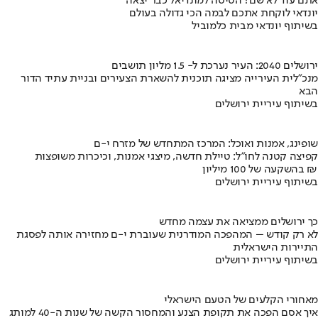
אתם עוד לא שם? הטיסה למונדיאל כבר יצאה
יונדאי לוקחת אתכם לבמה הכי גדולה בעולם
בשיתוף יונדאי מבית כלמוביל
ירושלים 2040: העיר נערכת ל- 1.5 מליון תושבים
מנכ"לית העירייה מציגה תוכנית להשארת הצעירים ובניית עתיד הדור
הבא
בשיתוף עיריית ירושלים
שופינג, אמנות ואוכל: המרכז המתחדש של מזרח י-ם
קפיצה קטנה לחו"ל: טיילת חדשה, מיצגי אמנות, וכיכרות משופצות
בהשקעה של 100 מיליון ₪
בשיתוף עיריית ירושלים
כך ירושלים ממציאה את עצמה מחדש
לא רק קודש – המהפכה המודרנית שעוברת י-ם מחזירה אותה לפסגת
התיירות הישראלית
בשיתוף עיריית ירושלים
מאחורי הקלעים של הטעם הישראלי
איך אסם הפכה את תקופת הצנע והמחסור הקשה של שנות ה-40 למותג