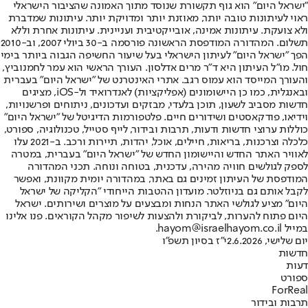
"ישראל היום" הוא גוף תקשורת שנוסד מתוך האמונה שהציבור הישראלי
ראוי לעיתונות טובה יותר, מאוזנת יותר ומדויקת יותר. עיתונות שמדברת
ולא צועקת. עיתונות אמינה, אובייקטיבית ועניינית. עיתונות אחרת וללא
תשלום. המהדורה המודפסת הראשונה פורסמה ב-30 ביולי 2007, וב-2010
הפך "ישראל היום" לעיתון הישראלי בעל שיעור החשיפה הגבוה ביותר בימי
חול. מו"ל העיתון היא ד"ר מרים אדלסון. העורך הראשי הוא עמר לחמנוביץ,
והעורך המייסד הוא עמוס רגב. אתרי האינטרנט של "ישראל היום" בעברית
ובאנגלית, כמו כן היישומונים (אפליקציות) לאנדרואיד ול-iOS, מציגים
חדשות מסביב לשעון, תוכן בלעדי, מבזקים ועדכונים, ניתוחים ופרשנויות,
וידיאו, פודקאסטים ושידורים חיים. פלטפורמות הדיגיטל של "ישראל היום"
כוללות ערוצי חדשות ודעות, תרבות ובידור, לייף סטייל, טכנולוגיה, ספורט,
כלכלה וצרכנות, בריאות, חיילים, אוכל, יהדות, תיירות ורכב. ב-2021 עלו
לאוויר האתר החדש והיישומון החדש של "ישראל היום" בעברית, במטרה
לספק לגולשים חוויה מהירה, עדכנית, בטוחה ונוחה. תכני המהדורה
המודפסת של העיתון זמינים גם באתר, במהדורה יומית מקוונת, ואפשר
לקבל אותם גם בניוזלטר. מועדון ההטבות הייחודי "הקליקה של ישראל
היום" מציע לגולשי האתר הנחות ומבצעים על מוצרים ושירותים. ישראל
היום פתוח להערות, לביקורת ולהצעות לשיפור מקהל הקוראים. פנו אלינו
במייל hayom@israelhayom.co.il.
יום שלישי, 2.6.2026
י"ז בסיון תשפ"ו
חדשות
דעות
ספורט
ForReal
תרבות ובידור