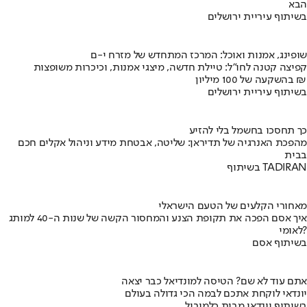
הבא
בשיתוף עיריית ירושלים
שופינג, אמנות ואוכל: המרכז המתחדש של מזרח י-ם
קפיצה קטנה לחו"ל: טיילת חדשה, מיצגי אמנות, וכיכרות משופצות
בהשקעה של 100 מיליון ₪
בשיתוף עיריית ירושלים
כך תחסכו בחשמל בלי להזיע
מהפכת האנרגיה של תדיראן: שליטה, אבטחת מידע וניהול אקלים חכם
בבית
בשיתוף TADIRAN
מאחורי הקלעים של הטעם הישראלי
איך אסם הפכה את תקופת הצנע והמחסור הקשה של שנות ה-40 למותג
לאומי?
בשיתוף אסם
אתם עוד לא שם? הטיסה למונדיאל כבר יצאה
יונדאי לוקחת אתכם לבמה הכי גדולה בעולם
בשיתוף יונדאי מבית כלמוביל