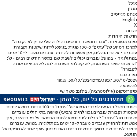
אוכל
מגזין
אנחנו מגייסים
English
X
יהדות
חדשות היהדות
סיוט מסוג אחר: "עברו חמישה חודשים והילדה שלי עדיין לא נקברה"
למרכז הסיוע של "עתים" כ-100 פניות בנושא לידות שקטות וקבורת
עוברים • על פי הנהלים, אין אפשרות להחזיק עוברים מעבר ל-10 ימים
בפתולוגיה • בפועל, עוברים יכולים לשבת שם במשך חודשים רבים • ש':
"הרגשתי שאני משתגעת, לא קיבלתי תשובות למה לא מביאים אותה
לקבורה"
מירב סבר
30/10/2024, 18:37
,עודכן
30/10/2024, 18:55
0
השמעה
מיקרוסקופ (אילוסטרציה). צילום: משה שי
בשנת תשפ"ד הגיעו למרכז הסיוע של "עתים" כ-100 פניות בנושא לידות
שקטות וקבורת עוברים.
נכון להיום (רביעי) שישה בתי חולים עובדים
ישירות מול "עתים" לקבלת ליווי וסיוע לצוות הרפואי. על פי הנהלים, אין
אפשרות להחזיק עוברים מעבר ל-10 ימים בפתולוגיה. בפועל, עוברים
יכולים לשבת שם במשך חודשים רבים וזאת מכיוון שאף אחד לא מפקח על
הנושא.