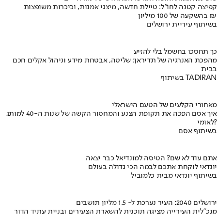
קפיצה קטנה לחו"ל: טיילת חדשה, מיצגי אמנות, וכיכרות משופצות
בהשקעה של 100 מיליון ₪
בשיתוף עיריית ירושלים
כך תחסכו בחשמל בלי להזיע
מהפכת האנרגיה של תדיראן: שליטה, אבטחת מידע וניהול אקלים חכם
בבית
בשיתוף TADIRAN
מאחורי הקלעים של הטעם הישראלי
איך אסם הפכה את תקופת הצנע והמחסור הקשה של שנות ה-40 למותג
לאומי?
בשיתוף אסם
אתם עוד לא שם? הטיסה למונדיאל כבר יצאה
יונדאי לוקחת אתכם לבמה הכי גדולה בעולם
בשיתוף יונדאי מבית כלמוביל
ירושלים 2040: העיר נערכת ל- 1.5 מליון תושבים
מנכ"לית העירייה מציגה תוכנית להשארת הצעירים ובניית עתיד הדור