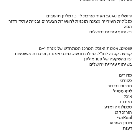
ירושלים 2040: העיר נערכת ל- 1.5 מליון תושבים
מנכ"לית העירייה מציגה תוכנית להשארת הצעירים ובניית עתיד הדור
הבא
בשיתוף עיריית ירושלים
שופינג, אמנות ואוכל: המרכז המתחדש של מזרח י-ם
קפיצה קטנה לחו"ל: טיילת חדשה, מיצגי אמנות, וכיכרות משופצות
בהשקעה של 100 מיליון ₪
בשיתוף עיריית ירושלים
מדורים
ספורט
תרבות ובידור
לייף סטייל
אוכל
תיירות
טכנולוגיה ומדע
הורוסקופ
ForReal
מגזין השבוע
דעות