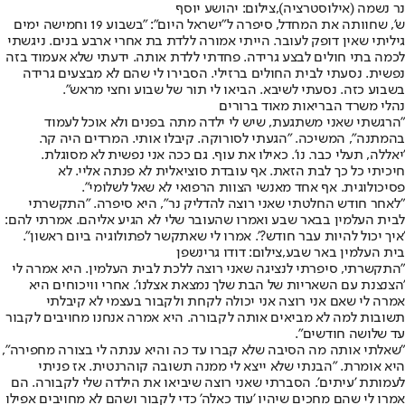
נר נשמה (אילוסטרציה),צילום: יהושע יוסף
ש', שחוותה את המחדל, סיפרה ל"ישראל היום": "בשבוע 19 וחמישה ימים
גיליתי שאין דופק לעובר. הייתי אמורה ללדת בת אחרי ארבע בנים. ניגשתי
לכמה בתי חולים לבצע גרידה. פחדתי ללדת אותה. ידעתי שלא אעמוד בזה
נפשית. נסעתי לבית החולים ברזילי. הסבירו לי שהם לא מבצעים גרידה
בשבוע כזה. נסעתי לשיבא. הביאו לי תור של שבוע וחצי מראש".
נהלי משרד הבריאות מאוד ברורים
"הרגשתי שאני משתגעת, שיש לי ילדה מתה בפנים ולא אוכל לעמוד
בהמתנה", המשיכה. "הגעתי לסורוקה. קיבלו אותי. המרדים היה קר.
'יאללה, תעלי כבר. נו'. כאילו את עוף. גם ככה אני נפשית לא מסוגלת.
חיכיתי כל כך לבת הזאת. אף עובדת סוציאלית לא פנתה אליי. לא
פסיכולוגית. אף אחד מאנשי הצוות הרפואי לא שאל לשלומי".
"לאחר חודש החלטתי שאני רוצה להדליק נר", היא סיפרה. "התקשרתי
לבית העלמין בבאר שבע ואמרו שהעובר שלי לא הגיע אליהם. אמרתי להם:
'איך יכול להיות עבר חודש?'. אמרו לי שאתקשר לפתולוגיה ביום ראשון".
בית העלמין באר שבע,צילום: דודו גרינשפן
"התקשרתי, סיפרתי לנציגה שאני רוצה ללכת לבית העלמין. היא אמרה לי
'הצנצנת עם השאריות של הבת שלך נמצאת אצלנו'. אחרי וויכוחים היא
אמרה לי שאם אני רוצה אני יכולה לקחת ולקבור בעצמי לא קיבלתי
תשובות למה לא מביאים אותה לקבורה. היא אמרה אנחנו מחויבים לקבור
עד שלושה חודשים".
"שאלתי אותה מה הסיבה שלא קברו עד כה והיא ענתה לי בצורה מחפירה",
היא אומרת. "הבנתי שלא ייצא לי ממנה תשובה קוהרנטית. אז פניתי
לעמותת 'עיתים'. הסברתי שאני רוצה שיביאו את הילדה שלי לקבורה. הם
אמרו לי שהם מחכים שיהיו 'עוד כאלה' כדי לקבור ושהם לא מחויבים אפילו