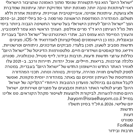
"ישראל היום" הוא גוף תקשורת שנוסד מתוך האמונה שהציבור הישראלי
ראוי לעיתונות טובה יותר, מאוזנת יותר ומדויקת יותר. עיתונות שמדברת
ולא צועקת. עיתונות אמינה, אובייקטיבית ועניינית. עיתונות אחרת וללא
תשלום. המהדורה המודפסת הראשונה פורסמה ב-30 ביולי 2007, וב-2010
הפך "ישראל היום" לעיתון הישראלי בעל שיעור החשיפה הגבוה ביותר בימי
חול. מו"ל העיתון היא ד"ר מרים אדלסון. העורך הראשי הוא עמר לחמנוביץ,
והעורך המייסד הוא עמוס רגב. אתרי האינטרנט של "ישראל היום" בעברית
ובאנגלית, כמו כן היישומונים (אפליקציות) לאנדרואיד ול-iOS, מציגים
חדשות מסביב לשעון, תוכן בלעדי, מבזקים ועדכונים, ניתוחים ופרשנויות,
וידיאו, פודקאסטים ושידורים חיים. פלטפורמות הדיגיטל של "ישראל היום"
כוללות ערוצי חדשות ודעות, תרבות ובידור, לייף סטייל, טכנולוגיה, ספורט,
כלכלה וצרכנות, בריאות, חיילים, אוכל, יהדות, תיירות ורכב. ב-2021 עלו
לאוויר האתר החדש והיישומון החדש של "ישראל היום" בעברית, במטרה
לספק לגולשים חוויה מהירה, עדכנית, בטוחה ונוחה. תכני המהדורה
המודפסת של העיתון זמינים גם באתר, במהדורה יומית מקוונת, ואפשר
לקבל אותם גם בניוזלטר. מועדון ההטבות הייחודי "הקליקה של ישראל
היום" מציע לגולשי האתר הנחות ומבצעים על מוצרים ושירותים. ישראל
היום פתוח להערות, לביקורת ולהצעות לשיפור מקהל הקוראים. פנו אלינו
במייל hayom@israelhayom.co.il.
יום שלישי, 9.6.2026
כ"ד בסיון תשפ"ו
חדשות
דעות
ספורט
ForReal
תרבות ובידור