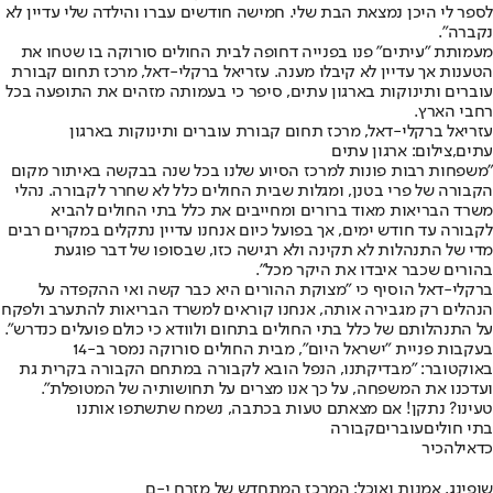
לספר לי היכן נמצאת הבת שלי. חמישה חודשים עברו והילדה שלי עדיין לא
נקברה".
מעמותת "עיתים" פנו בפנייה דחופה לבית החולים סורוקה בו שטחו את
הטענות אך עדיין לא קיבלו מענה. עזריאל ברקלי-דאל, מרכז תחום קבורת
עוברים ותינוקות בארגון עתים, סיפר כי בעמותה מזהים את התופעה בכל
רחבי הארץ.
עזריאל ברקלי-דאל, מרכז תחום קבורת עוברים ותינוקות בארגון
עתים,צילום: ארגון עתים
"משפחות רבות פונות למרכז הסיוע שלנו בכל שנה בבקשה באיתור מקום
הקבורה של פרי בטנן, ומגלות שבית החולים כלל לא שחרר לקבורה. נהלי
משרד הבריאות מאוד ברורים ומחייבים את כלל בתי החולים להביא
לקבורה עד חודש ימים, אך בפועל כיום אנחנו עדיין נתקלים במקרים רבים
מדי של התנהלות לא תקינה ולא רגישה כזו, שבסופו של דבר פוגעת
בהורים שכבר איבדו את היקר מכל".
ברקלי-דאל הוסיף כי "מצוקת ההורים היא כבר קשה ואי ההקפדה על
הנהלים רק מגבירה אותה, אנחנו קוראים למשרד הבריאות להתערב ולפקח
על התנהלותם של כלל בתי החולים בתחום ולוודא כי כולם פועלים כנדרש".
בעקבות פניית "ישראל היום", מבית החולים סורוקה נמסר ב-14
באוקטובר: "מבדיקתנו, הנפל הובא לקבורה במתחם הקבורה בקרית גת
ועדכנו את המשפחה, על כך אנו מצרים על תחושותיה של המטופלת".
טעינו? נתקן! אם מצאתם טעות בכתבה, נשמח שתשתפו אותנו
בתי חולים
עוברים
קבורה
כדאי
להכיר
שופינג, אמנות ואוכל: המרכז המתחדש של מזרח י-ם