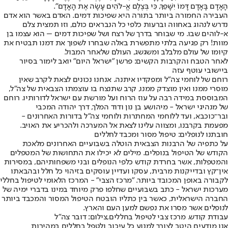
הָאָדָם בָּאָדָם דָּמוֹ יִשָּׁפֵךְ, כִּי בְּצֶלֶם אֱ-לֹהִים עָשָׂה אֶת הָאָדָם".
העבירה החמורה ביותר בתורה היא שפיכות דמים. האדם באשר הוא אדם
נדרש לנהוג באחווה וברעות כלפי כל הנבראים כולם, וזו תמצית צלם
א-לוהים שבו. מי שבוחר בדרך של רצח ושל שפיכות דמים – הוא עצמו בן
מוות! רק פגיעה בלתי מתפשרת באלה שבחרו לשפוך את דמנו תבטיח את
קיומו של עולם מלבלב ומשגשג, העולם שלאחר המבול.
לאחר הטבח והקרבות הקשים: פרשן "ישראל היום" יואב לימור בסיור
ביישובי עוטף עזה
רוחם של לוחמי צה"ל ומפקדיו איתנה. אנחנו נכונים לצאת לקרב שאין
מוסרי ממנו ואין מוצדק ממנו, קרב שתנצח בו עוצמתו הצבאית של צה"ל,
המבוססת במידה רבה על עוז הרוח ועל מורשת עם ישראל לדורותיו. רוחם
של מנהיגי ישראל - מיהושע בן נון ודוד המלך, דרך יהודה המכבי
ובר־כוכבא, ועד ללוחמי המחתרות ולוחמי צה"ל בדורות האחרונים -
מפעמת בקרבנו, ומצווה עלינו לצאת אל המערכה ולהכריע את האויב.
חובתנו לנופלים: טיפול מסור ומכבד לחללים
על כתפיה של הרבנות הצבאית הוטלה בשבועיים האחרונים מלאכת
הקודש של הטיפול בנופלים. מילים לא יכילו את התחושות של המטפלים
והמטפלות, אשר בחרדת קודש כלפי הנופלים ובני משפחותיהם, במסירות
אין־קץ ובדייקנות מרבית, עסקו ועדיין עוסקים בזיהוי כל חלל ובהבאתו
לקבורה באופן המכובד ביותר. "מרכז הצבי" - המרכז הלאומי לטיפול בחללי
מערכות ישראל - כתב בשבועיים שחלפו פרק מיוחד במינו בדברי ימיה של
החברה הישראלית, כאשר בין כתליו הובטח הטיפול המסור והמכבד ביותר
לנופלים אשר מסרו את נפשם למען העם והארץ.
עבודת קודש. מרכז צבי לטיפול בחללים,צילום: דובר צה"ל
אנו מודעים היטב לצורך למנוע כל עיכוב ולטפל בחללים במהירות