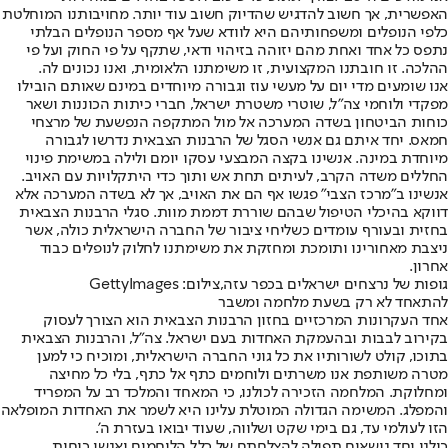
האפשרית, אך חשוב להדגיש שהדיוק חשוב עוד יותר. מחויבותנו המוחלטת
כלפי הנופלים ומשפחותיהם היא לוודא שעל אף מספר הנופלים הבלתי
נתפס כל אחד ואחת מהם יזוהה בזיהוי ודאי, שתקף על פי החוק ועל פי
ההלכה. זו חובתנו המקצועית, זו משימתנו הלאומית, ואנו נכונים לה.
אנו שומעים מדי יום על מעשי עוז וגבורה מיוחדים במינם שאותם הובילו
מפקדי ולוחמי צה"ל, שוטרי משטרת ישראל, חברי כיתות הכוננות ושאר
כוחות הביטחון בשדה המערכה אל מול המתקפה הנפשעת של מרצחי
חמאס. יחד איתם גם אנשי הסגל של הרבנות הצבאית נדרשו לגבורה
מיוחדת במינה. אנשינו בקצה המבצעי עסקו יומם ולילה במשימת פינוי
החללים משדה הקרב, לעיתים תחת אש ותוך כדי היתקלויות עם האויב.
אנשינו ב"מרכז הצבי" פגשו אף הם את האויב, אך לא בשדה המערכה אלא
דווקא בהיכלי הטיפול שבהם שוררת דממת מוות. סגלי הרבנות הצבאית
בחזית ובעורף עומדים כשליחי ציבור של החברה הישראלית כולה, אשר
ניצבת מאחורינו ותומכת ומחזקת את משימתנו לחלוק לנופלים כבוד
אחרון.
גופות של נרצחים ישראלים בכפר עזה,צילום: GettyImages
להתאחד לא רק בשעת מלחמה ומשבר
אחד העקרונות המרכזיים בחזון הרבנות הצבאית הוא הצורך לעסוק
בקירוב לבבות ובהעמקת האחדות בעם ישראל. צה"ל, והרבנות הצבאית
בתוכו, קולט לשורותיו את כל גוני החברה הישראלית, ומוכיח כי למען
מטרה משותפת אנו משרתים ולוחמים כתף אל כתף, בלי כל מחיצה
ומחלוקת. המלחמה הזכירה לכולנו, כי המאחד והמלכד רב על המפריד
והמפלג. המשימה הגדולה המוטלת עלינו היא לשמר את האחדות המופלאה
הזו לעולמי עד, גם בימי שקט ושלווה, שעוד יבואו בעזרת ה'.
כולנו יחד נושאים תפילה להצלחתם של כלל הלוחמים ואנשי כוחות