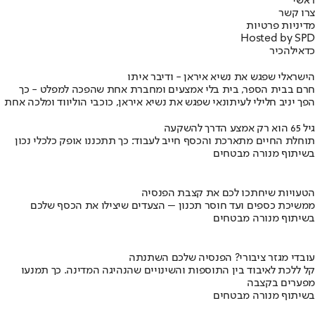
ראשי
צרו קשר
מדיניות פרטיות
Hosted by SPD
כדאי
להכיר
הישראלי שפגש את נשיא איראן - ודיבר איתו
חרם בבית הספר, בית בלי אמצעים ומחברת אחת שהפכה למפלט - כך
הפך יניב חלילי לעיתונאי שפגש את נשיא איראן, כוכבי הוליווד ומלכה אחת
גיל 65 הוא רק אמצע הדרך להשקעה
תוחלת החיים מתארכת והכסף חייב לעבוד: כך תתכננו אופק כלכלי נכון
בשיתוף מנורה מבטחים
הטעויות שיחתכו לכם את קצבת הפנסיה
ממשיכת כספים ועד חוסר תכנון – הצעדים שיצילו את הכסף שלכם
בשיתוף מנורה מבטחים
עובדי מגזר ציבורי? הפנסיה שלכם השתנתה
קל ללכת לאיבוד בין התוספות והשינויים שהנהיגה המדינה. כך תמנעו
מפערים בקצבה
בשיתוף מנורה מבטחים