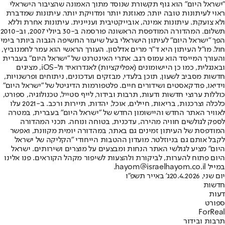
"ישראל היום" הוא גוף תקשורת שנוסד מתוך האמונה שהציבור הישראלי
ראוי לעיתונות טובה יותר, מאוזנת יותר ומדויקת יותר. עיתונות שמדברת
ולא צועקת. עיתונות אמינה, אובייקטיבית ועניינית. עיתונות אחרת וללא
תשלום. המהדורה המודפסת הראשונה פורסמה ב-30 ביולי 2007, וב-2010
הפך "ישראל היום" לעיתון הישראלי בעל שיעור החשיפה הגבוה ביותר בימי
חול. מו"ל העיתון היא ד"ר מרים אדלסון. העורך הראשי הוא עמר לחמנוביץ,
והעורך המייסד הוא עמוס רגב. אתרי האינטרנט של "ישראל היום" בעברית
ובאנגלית, כמו כן היישומונים (אפליקציות) לאנדרואיד ול-iOS, מציגים
חדשות מסביב לשעון, תוכן בלעדי, מבזקים ועדכונים, ניתוחים ופרשנויות,
וידיאו, פודקאסטים ושידורים חיים. פלטפורמות הדיגיטל של "ישראל היום"
כוללות ערוצי חדשות ודעות, תרבות ובידור, לייף סטייל, טכנולוגיה, ספורט,
כלכלה וצרכנות, בריאות, חיילים, אוכל, יהדות, תיירות ורכב. ב-2021 עלו
לאוויר האתר החדש והיישומון החדש של "ישראל היום" בעברית, במטרה
לספק לגולשים חוויה מהירה, עדכנית, בטוחה ונוחה. תכני המהדורה
המודפסת של העיתון זמינים גם באתר, במהדורה יומית מקוונת, ואפשר
לקבל אותם גם בניוזלטר. מועדון ההטבות הייחודי "הקליקה של ישראל
היום" מציע לגולשי האתר הנחות ומבצעים על מוצרים ושירותים. ישראל
היום פתוח להערות, לביקורת ולהצעות לשיפור מקהל הקוראים. פנו אלינו
במייל hayom@israelhayom.co.il.
יום שני, 20.4.2026
ג' באייר תשפ"ו
חדשות
דעות
ספורט
ForReal
תרבות ובידור