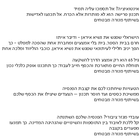
אינטואיציה? אל תסמכו עליה תמיד
תכנון פרישה הוא לא מותרות אלא הכרח. אל תכנעו לאדישות
בשיתוף מנורה מבטחים
הישראלי שפגש את נשיא איראן - ודיבר איתו
חרם בבית הספר, בית בלי אמצעים ומחברת אחת שהפכה למפלט - כך
הפך יניב חלילי לעיתונאי שפגש את נשיא איראן, כוכבי הוליווד ומלכה אחת
גיל 65 הוא רק אמצע הדרך להשקעה
תוחלת החיים מתארכת והכסף חייב לעבוד: כך תתכננו אופק כלכלי נכון
בשיתוף מנורה מבטחים
הטעויות שיחתכו לכם את קצבת הפנסיה
ממשיכת כספים ועד חוסר תכנון – הצעדים שיצילו את הכסף שלכם
בשיתוף מנורה מבטחים
עובדי מגזר ציבורי? הפנסיה שלכם השתנתה
קל ללכת לאיבוד בין התוספות והשינויים שהנהיגה המדינה. כך תמנעו
מפערים בקצבה
בשיתוף מנורה מבטחים