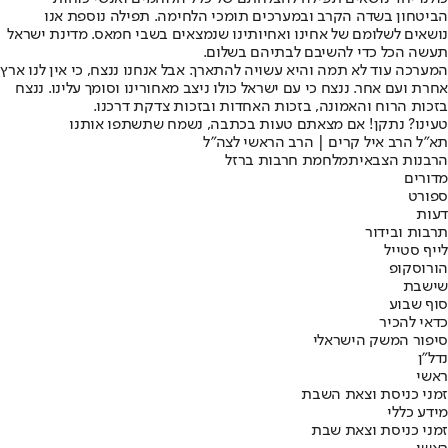
הביטחון בשדה הקרב ובמערכים תומכי הלחימה. תפילה נוספת אנו
נושאים לשלומם של אחינו ואחיותינו שנמצאים בשבי חמאס. מדינת ישראל
תעשה הכל כדי להשיבם לבתיהם בשלום.
המערכה עוד לא תמה והיא עשויה להתארך. אבל אנחנו ננצח, כי אין לנו ארץ
אחרת ועם אחר. ננצח כי עם ישראל כולו ניצב מאחורינו וסומך עלינו. ננצח
בזכות הרוח והאמונה, בזכות האחדות ובזכות צדקת דרכנו.
טעינו? נתקן! אם מצאתם טעות בכתבה, נשמח שתשתפו אותנו
תא"ל הרב איל קרים | הרב הראשי לצה"ל
הרבנות הצבאית
מלחמת חרבות ברזל
מדורים
ספורט
דעות
תרבות ובידור
לייף סטייל
הורוסקופ
שישבת
סוף שבוע
כדאי להכיר
סיפור המשק הישראלי
נדל"ן
ראשי
זמני כניסת וצאת השבת
מידע כללי
זמני כניסת וצאת שבת