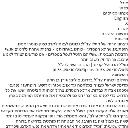
אוכל
מגזין
אנחנו מגייסים
English
X
יהדות
חדשות היהדות
פרשנות
ניצחון הרוח של חיילי צה"ל: נכונים לצאת לקרב שאין מוסרי ממנו
הופתענו, אך לא הפסדנו • כוחנו באחדותנו • בחזית אחרת נלחמים אנשי
הרבנות הצבאית, שעליהם הוטל לטפל בנופלים • אנו מודעים לצורך למנוע
עיכוב, אך הדיוק חשוב יותר
תא"ל הרב איל קרים | הרב הראשי לצה"ל
20/10/2023, 01:36
,עודכן
20/10/2023, 01:36
0
השמעה
חיילים וכוחות צה"ל בדרום, צילום: אורן בן חקון
מדינת ישראל מצויה במלחמה נגד אויב אכזר ומרושע. הופתענו, נפגענו
וספגנו אבדות כבדות, אך לא הפסדנו. צה"ל וכוחות הביטחון יעשו את כל
הדרוש כדי לפגוע במרצחי חמאס ולהבטיח את אחיזתנו האיתנה בארץ
אבותינו לעד.
בבתי הכנסת קוראים השבת את פרשת נח. נח יוצא מן התיבה, ומהשמיים
מאירה אליו הקשת בענן בשלל צבעיה. הקשת מסמלת את הבטחת הקדוש
ברוך הוא ל"ברית עולם", והיא מסמלת הוד, יופי ותקווה לעתיד טוב יותר,
שאין בו מבול ואין בו חורבן. אך הבטחה זו מותנית בדרישה ברורה
וחד־משמעית: "וּמִיַּד הָאָדָם מִיַּד אִישׁ אָחִיו אֶדְרֹשׁ אֶת נֶפֶשׁ הָאָדָם. שֹׁפֵךְ דַּם