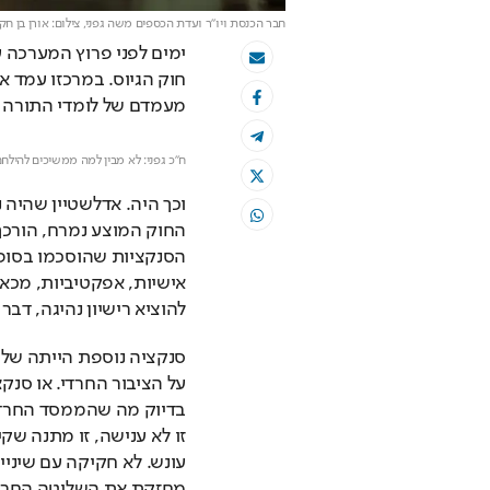
חבר הכנסת ויו"ר ועדת הכספים משה גפני
, צילום: אורן בן חקו
מעמדם של לומדי התורה ל
ח"כ גפני: לא מבין למה ממשיכים להילחם
להוציא רישיון נהיגה, דב
בדיוק מה שהממסד החרדי 