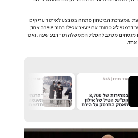
כמה שבועות קודם לכן, בעת שמערכת הביטחון פתחה במבצע לאיתור עריקים 
חרדים, החרדים שיגרו מסר דרמטי לא פחות: אם ייעצר אפילו בחור ישיבה אחד, 
מישיבה נידחת בדרום, הם מנסחים מכתב להפלת הממשלה תוך רבע שעה. ואכן 
אחד.
8:48
נטע בר
|
10:52
במהירות של 8,700
"הרגתי יהודים בעבר
טיל של אילון
ואעשה זאת שוב": דו"ח
תרסק על הירח
חדש חושף את
האנטישמיות בבריטניה