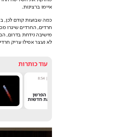
איימו ברצינות.
לא נעצר אפילו עריק חרדי 
עוד כותרות
מערכת תרבות היום
|
8:54
שחר שפירו
|
אחרי 24 שנה: הפרשן
הוותיק עוזב את חדשות
קמ"ש: ה
13
מאסק ה