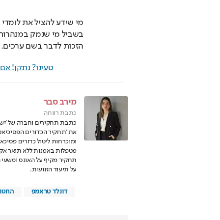
הזכות לדבר בשם ערכים.
טעינו? נתקן! א
מירב סבר
כתבת רווחה
כתבת תחקירים וחברה של 'ישרא
את ׳תחקיר הכדורים הפסיכיאט
ומוכרחות ליטול כדורים פסיכ
מטפלות באמנות ללא תואר אקד
תחקיר מקיף על האונס ופשעי 
על תיעוד הזוועות.
דונלד טראמפ
החטופ