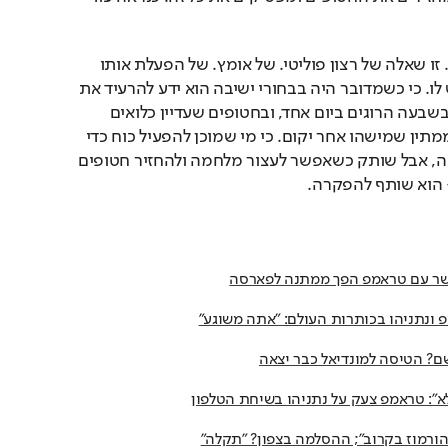
אבל זו לא שאלה של זכייה. זו שאלה של רצון פוליטי. של אומץ. של הפעלת אותו 
כוח שהוא כבר הוכיח שיש לו. כי כשמדובר היה בבחורי ישיבה הוא ידע להרעיד את 
המערכת. אבל כשמדובר בשבעה הרוגים ביום אחד, ובחטופים שעדיין כלואים 
בעזה הוא מדבר, מקווה, ממתין שמישהו אחר יקום. כי מי שמוכן להפעיל כוח כדי 
לעצור גיוס של בחורי ישיבה, אבל שותק כשאפשר לעצור מלחמה ולהחזיר חטופים 
 הוא שותף להפקרה.
שר עם טראמפ הפך ממתנה לפארסה
ונתניהו בכותרות העולם: ״אתה משוגע״
ם? הטיסה למונדיאל כבר יצאה
לא": טראמפ צעק על נתניהו בשיחת הטלפון
ורמוז בקרוב"; ההסלמה בצפון? "תקלה"