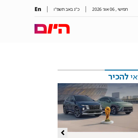
En
חמישי ,
06
אוג׳
2026
כ"ג באב תשפ"ו
אי
להכיר