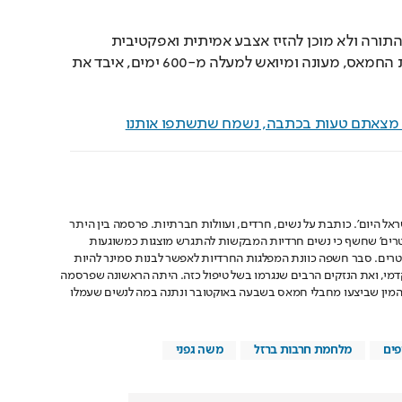
מי שידע להציל את לומדי התורה ולא מוכן להזיז אצבע אמיתית ואפקטיבית 
בשביל מי שנמק במנהרות החמאס, מעונה ומיואש למעלה מ-600 ימים, איבד את 
ם מצאתם טעות בכתבה, נשמח שתשתפו אותנו
ל היום'. כותבת על נשים, חרדים, ועוולות חברתיות. פרסמה בין היתר
רים' שחשף כי נשים חרדיות המבקשות להתגרש מוצגות כמשוגעות
אטרים. סבר חשפה כוונת המפלגות החרדיות לאפשר לבנות סמינר להיות
מי, ואת הנזקים הרבים שנגרמו בשל טיפול כזה. היתה הראשונה שפרסמה
המין שביצעו מחבלי חמאס בשבעה באוקטובר ונתנה במה לנשים שעמלו
ים
מלחמת חרבות ברזל
משה גפני