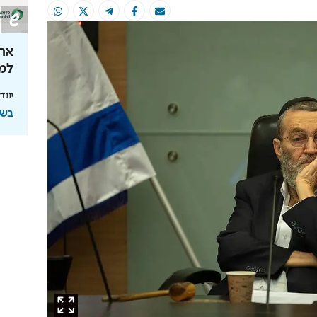
 המרכז
ירושלים 2040: העיר נערכת ל- 1.5
את
ם
מליון תושבים
למו
מיצגי אמנות,
מנכ"לית העירייה מציגה תוכנית להשארת
יונד
הצעירים ובניית עתיד הדור הבא
בשי
בשיתוף עיריית ירושלים