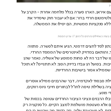
ן
ימים לפני פרוץ המערכה עם איראן, הארץ סערה בגלל מלחמה אחרת - הקרב על 
חוק הגיוס. במרכזו עמד אולטימטום חרדי ברור: אם לא יעבור חוק שיסדיר את 
לא סנקציות ממשיות, הם יפילו את הממשלה.
Loaded
: 
Unmute
86.95%
 בעזה כשחיילים נהרגים כל הזמן // ערוץ הכנסת 
וכך היה. אדלשטיין שהיה נתון לסד לחצים דרמטי, הגיע איתם לפשרה. מתווה 
החוק המוצע נמרח, הורכך, והותאם במדויק לאינטרסים של הממסד החרדי. 
הסנקציות שהוסכמו בסופו של דבר היו לא פחות ממופע של אשליה. נאמר שהן 
אישיות, אפקטיביות, מכאיבות. בפועל הן עבדו בדיוק הפוך. לא תתגייס? לא תוכל 
ר שממילא אסור בישיבות החרדיות.
סנקציה נוספת הייתה שלילת סבסוד לאקדמיה, דבר שהרבנים ממילא אוסרים 
על הציבור החרדי. או סנקציה בשלילת טיסה לחו"ל לבחורים חייבי גיוס רווקים, 
מונע. 
זו לא ענישה, זו מתנה שקיבלו הרבנים ונציגי הציבור החרדים עטופה בכסות של 
עונש. לא חקיקה עם שיניים אלא מעטפת מושלמת למצב הקיים. כל סנקציה רק 
מחזקת את השליטה החרדית, לא מערערת עליה. וזה בדיוק מה שהושג כי הם 