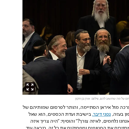
ילחם על מה שחשוב להם,
צילום: אורן בן חקון
ואז היום, רגע אחרי שהמערכה מול איראן הסתיימה, והותר לפרסום שמותיהם של 
ן בעזה, 
גפני דיבר.
 בישיבת ועדת הכספים, הוא שאל 
בקול: "לא ברור לי על מה אנחנו נלחמים, לאיזה צורך?" והוסיף: "היה צריך איזה 
טראמפ אחד פה, שיגיד: מחזירים את החטופים ומפסיקים את כל זה. כנראה עוד 