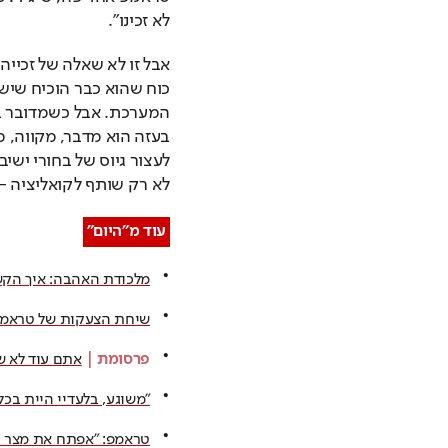
לא זכינו".
לא רק שותף לקואליציה -
עוד מ"היום"
מלכודת האהבה: איך הק
שיחת הצעקות של טראמפ 
פרסומת
 | 
אתם עוד לא ש
"משוגע, בלעדיי היית בכ
טראמפ: "אפתח את מצר ה