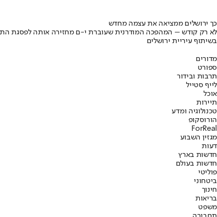
כך ירושלים ממציאה את עצמה מחדש
לא רק קודש – המהפכה המודרנית שעוברת י-ם מחזירה אותה לפסגת התי
בשיתוף עיריית ירושלים
מדורים
ספורט
תרבות ובידור
לייף סטייל
אוכל
תיירות
טכנולוגיה ומדע
הורוסקופ
ForReal
מגזין השבוע
דעות
חדשות בארץ
חדשות בעולם
פוליטי
ביטחוני
חינוך
בריאות
משפט
תחבורה