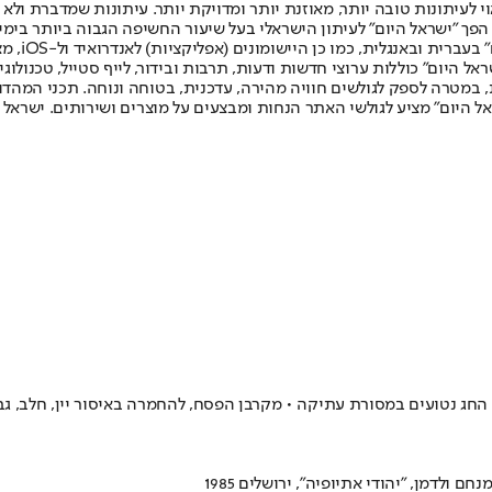
לעיתונות טובה יותר, מאוזנת יותר ומדויקת יותר. עיתונות שמדברת ולא צ
שלום. המהדורה המודפסת הראשונה פורסמה ב-30 ביולי 2007, וב-2010 הפך "ישראל היום" לעיתון הישראלי בעל שי
לחמנוביץ,
ל היום" כוללות ערוצי חדשות ודעות, תרבות ובידור, לייף סטייל, טכנולוגיה
ברית, במטרה לספק לגולשים חוויה מהירה, עדכנית, בטוחה ונוחה. תכני המה
ל היום" מציע לגולשי האתר הנחות ומבצעים על מוצרים ושירותים. ישראל 
 החג נטועים במסורת עתיקה • מקרבן הפסח, להחמרה באיסור יין, חלב, גב
 ולדמן, "יהודי אתיופיה", ירושלים 1985