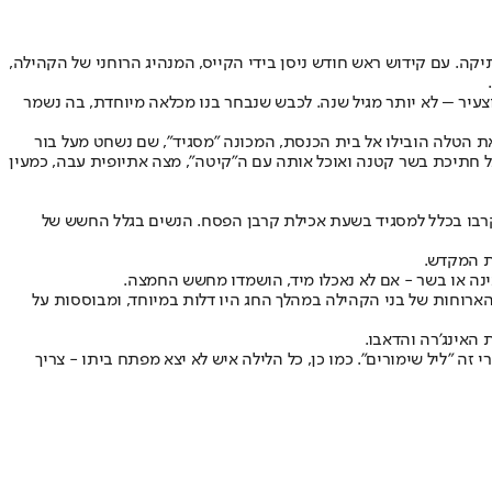
יקה. עם קידוש ראש חודש ניסן בידי הקייס, המנהיג הרוחני של הקהילה,
עיר – לא יותר מגיל שנה. לכבש שנבחר בנו מכלאה מיוחדת, בה נשמר
את הטלה הובילו אל בית הכנסת, המכונה "מסגיד", שם נשחט מעל בור
 חתיכת בשר קטנה ואוכל אותה עם ה"קיטה", מצה אתיופית עבה, כמעין
תקרבו בכלל למסגיד בשעת אכילת קרבן הפסח. הנשים בגלל החשש של
ת המקדש.
נה או בשר - אם לא נאכלו מיד, הושמדו מחשש החמצה.
הארוחות של בני הקהילה במהלך החג היו דלות במיוחד, ומבוססות על
האינג'רה והדאבו.
ה "ליל שימורים". כמו כן, כל הלילה איש לא יצא מפתח ביתו - צריך