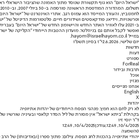
"ישראל היום" הוא גוף תקשורת שנוסד מתוך האמונה שהציבור הישראלי ראוי 
ת
ופרשנויות, וידיאו, פודקאסטים ושידורים חיים. פלטפורמות הדיגיטל של "ישרא
ב-2021 עלו לאוויר האתר החדש והיישומון החדש של "ישראל היום" בע
ואפשר לקבל אותם גם בניוזלטר. מועדון ההטבות הייחודי "הקליקה של ישרא
במייל hayom@israelhayom.co.il.
יום שלישי, 2.6.2026
י"ז בסיון תשפ"ו
חדשות
דעות
ספורט
ForReal
תרבות ובידור
אוכל
מגזין
אנחנו מגייסים
English
X
יהדות
לא רק לחם הוא חמץ: מנהגי הפסח הייחודים של יהדות אתיופיה
בקהילת "ביתא ישראל" אין מסורת של ליל הסדר קלאסי ובעיניה שורשיו של
ד"ר יוסי זיו
10/4/2025, 12:49
,עודכן
10/4/2025, 12:49
0
השמעה
יהודי אתיופיה בהכנות לחג הפסח. צילום: מתוך ספרו (ובאדיבותו) של הרב מנחם