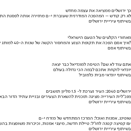
כך ירושלים ממציאה את עצמה מחדש
לא רק קודש – המהפכה המודרנית שעוברת י-ם מחזירה אותה לפסגת התי
בשיתוף עיריית ירושלים
מאחורי הקלעים של הטעם הישראלי
איך אסם הפכה את תקופת הצנע והמחסור הקשה של שנות ה-40 למותג לאומי?
בשיתוף אסם
אתם עוד לא שם? הטיסה למונדיאל כבר יצאה
יונדאי לוקחת אתכם לבמה הכי גדולה בעולם
בשיתוף יונדאי מבית כלמוביל
ירושלים 2040: העיר נערכת ל- 1.5 מליון תושבים
מנכ"לית העירייה מציגה תוכנית להשארת הצעירים ובניית עתיד הדור הבא
בשיתוף עיריית ירושלים
שופינג, אמנות ואוכל: המרכז המתחדש של מזרח י-ם
קפיצה קטנה לחו"ל: טיילת חדשה, מיצגי אמנות, וכיכרות משופצות בהשקעה של 100 מיליון ₪
בשיתוף עיריית ירושלים