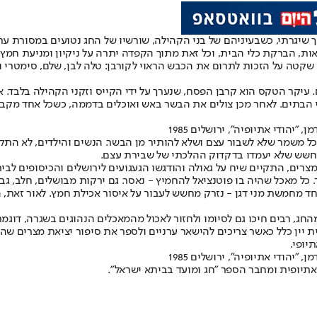
כך שיגרתי, כשבעיניהם של בני הקהילה, שורשיו של החג נטועים במסורת עת
אות, הברקת כלי הבית, וכל זאת מתוך הקפדה יתרה על ניקיון ומניעת חמץ.
קטה על הזכות לתרום את הכבש הראוי לקורבן: טלה לבן, שלם, סימטרי וצ
. עיקר הטקס הוא קרבן הפסח, שנערך על ידי הקייס וזקני הקהילה בלבד. 
 הבתים. לאחר מכן צולים את הבשר באש ואוכלים בדממה, כשכל אחד מקבל
יהודי אתיופיה", ירושלים 1985
 מכל משמר שלא לשבור עצם ושלא להותיר מן הבשר. הנשים והילדים, לא ה
מחשש שלא יעמדו בדקדוק ההלכתי של שבירת עצם.
ים, התקיים שיח על גאולה והודגשו הגעגועים לירושלים והכיסופים לבי
 מאכל שהיה בו פוטנציאל להחמיץ - נאסר. גם ירקות מבושלים, חלב, גבי
ד מחמשת מני דגן - נזרק מחשש לעבור על איסור אכילת חמץ. לאור זאת, 
, רבים חיכו גם לסיומו ולחזור לאכול מהמאכלים הנהוגים בשגרה, דוגמת 
יין כלל כאשר צריכים להישאר ערניים ולספר את סיפור יציאת מצרים שהרי ז
יופי.
יהודי אתיופיה", ירושלים 1985
אתיופית ומחבר הספר "חג ומועד בביתא ישראל".