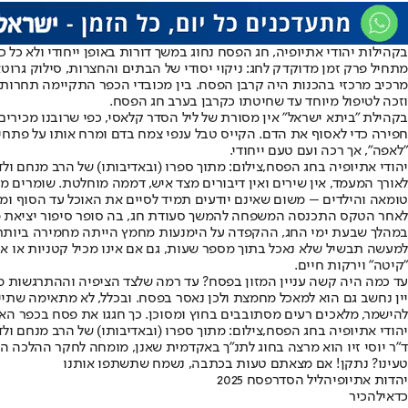
בקהילות יהודי אתיופיה, חג הפסח נחוג במשך דורות באופן ייחודי ולא כל 
מתחיל פרק זמן מדוקדק לחג: ניקוי יסודי של הבתים והחצרות, סילוק גרוט
מרכיב מרכזי בהכנות היה קרבן הפסח. בין מכובדי הכפר התקיימה תחרות ש
וזכה לטיפול מיוחד עד שחיטתו כקרבן בערב חג הפסח.
בקהילת "ביתא ישראל" אין מסורת של ליל הסדר קלאסי, כפי שרובנו מכירים
חפירה כדי לאסוף את הדם. הקייס טבל ענפי צמח בדם ומרח אותו על פתחי
"לאפה", אך רכה ועם טעם ייחודי.
יהודי אתיופיה בחג הפסח,צילום: מתוך ספרו (ובאדיבותו) של הרב מנחם ולדמן, "
לאורך המעמד, אין שירים ואין דיבורים מצד איש, דממה מוחלטת. שומרים
טומאה והילדים – משום שאינם יודעים תמיד לסיים את האוכל עד הסוף ו
לאחר הטקס התכנסה המשפחה להמשך סעודת חג, בה סופר סיפור יציאת מצר
במהלך שבעת ימי החג, ההקפדה על הימנעות מחמץ הייתה מחמירה ביותר. כל
למעשה תבשיל שלא נאכל בתוך מספר שעות, גם אם אינו מכיל קטניות או אח
"קיטה" וירקות חיים.
עד כמה היה קשה עניין המזון בפסח? עד רמה שלצד הציפיה וההתרגשות מהחג
יין נחשב גם הוא למאכל מחמצת ולכן נאסר בפסח. ובכלל, לא מתאימה שתיית 
להישמר, מלאכים רעים מסתובבים בחוץ ומסוכן. כך חגגו את פסח בכפר האת
יהודי אתיופיה בחג הפסח,צילום: מתוך ספרו (ובאדיבותו) של הרב מנחם ולדמן, "
ד"ר יוסי זיו הוא מרצה בחוג לתנ"ך באקדמית שאנן, מומחה לחקר ההלכה ה
טעינו? נתקן! אם מצאתם טעות בכתבה, נשמח שתשתפו אותנו
יהדות אתיופיה
ליל הסדר
פסח 2025
כדאי
להכיר