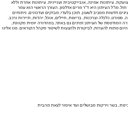
ועקת. עיתונות אמינה, אובייקטיבית ועניינית. עיתונות אחרת וללא
עור החשיפה הגבוה ביותר בימי חול. מו"ל העיתון היא ד"ר מרים אדלסון. העורך הראשי הוא עמר
 והעורך המייסד הוא עמוס רגב. אתרי האינטרנט של "ישראל היום" בעברית ובאנגלית, כמו כן היישומונים (אפליקציות) לאנדרואיד ול-iOS, מציגים חדשות מסביב לשעון, תוכן בלעדי, מבזקים ועדכונים, ניתוחים
, ספורט, כלכלה וצרכנות, בריאות, חיילים, אוכל, יהדות, תיירות ורכב.
דורה המודפסת של העיתון זמינים גם באתר, במהדורה יומית מקוונת,
היום פתוח להערות, לביקורת ולהצעות לשיפור מקהל הקוראים. פנו אלינו
ינות, בשר וירקות מבושלים ועד איסור לצאת מהבית