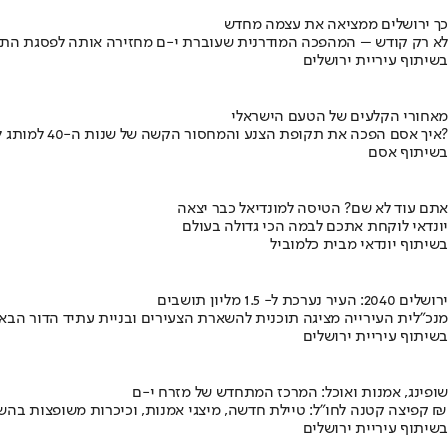
כך ירושלים ממציאה את עצמה מחדש
לא רק קודש – המהפכה המודרנית שעוברת י-ם מחזירה אותה לפסגת התי
בשיתוף עיריית ירושלים
מאחורי הקלעים של הטעם הישראלי
איך אסם הפכה את תקופת הצנע והמחסור הקשה של שנות ה-40 למותג לאומי?
בשיתוף אסם
אתם עוד לא שם? הטיסה למונדיאל כבר יצאה
יונדאי לוקחת אתכם לבמה הכי גדולה בעולם
בשיתוף יונדאי מבית כלמוביל
ירושלים 2040: העיר נערכת ל- 1.5 מליון תושבים
מנכ"לית העירייה מציגה תוכנית להשארת הצעירים ובניית עתיד הדור הבא
בשיתוף עיריית ירושלים
שופינג, אמנות ואוכל: המרכז המתחדש של מזרח י-ם
קפיצה קטנה לחו"ל: טיילת חדשה, מיצגי אמנות, וכיכרות משופצות בהשקעה של 100 מיליון ₪
בשיתוף עיריית ירושלים