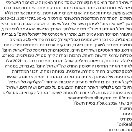
"ישראל היום" הוא גוף תקשורת שנוסד מתוך האמונה שהציבור הישראלי
ראוי לעיתונות טובה יותר, מאוזנת יותר ומדויקת יותר. עיתונות שמדברת
ולא צועקת. עיתונות אמינה, אובייקטיבית ועניינית. עיתונות אחרת וללא
תשלום. המהדורה המודפסת הראשונה פורסמה ב-30 ביולי 2007, וב-2010
הפך "ישראל היום" לעיתון הישראלי בעל שיעור החשיפה הגבוה ביותר בימי
חול. מו"ל העיתון היא ד"ר מרים אדלסון. העורך הראשי הוא עמר לחמנוביץ,
והעורך המייסד הוא עמוס רגב. אתרי האינטרנט של "ישראל היום" בעברית
ובאנגלית, כמו כן היישומונים (אפליקציות) לאנדרואיד ול-iOS, מציגים
חדשות מסביב לשעון, תוכן בלעדי, מבזקים ועדכונים, ניתוחים ופרשנויות,
וידיאו, פודקאסטים ושידורים חיים. פלטפורמות הדיגיטל של "ישראל היום"
כוללות ערוצי חדשות ודעות, תרבות ובידור, לייף סטייל, טכנולוגיה, ספורט,
כלכלה וצרכנות, בריאות, חיילים, אוכל, יהדות, תיירות ורכב. ב-2021 עלו
לאוויר האתר החדש והיישומון החדש של "ישראל היום" בעברית, במטרה
לספק לגולשים חוויה מהירה, עדכנית, בטוחה ונוחה. תכני המהדורה
המודפסת של העיתון זמינים גם באתר, במהדורה יומית מקוונת, ואפשר
לקבל אותם גם בניוזלטר. מועדון ההטבות הייחודי "הקליקה של ישראל
היום" מציע לגולשי האתר הנחות ומבצעים על מוצרים ושירותים. ישראל
היום פתוח להערות, לביקורת ולהצעות לשיפור מקהל הקוראים. פנו אלינו
במייל hayom@israelhayom.co.il.
יום שני, 8.6.2026
כ"ג בסיון תשפ"ו
חדשות
דעות
ספורט
ForReal
תרבות ובידור