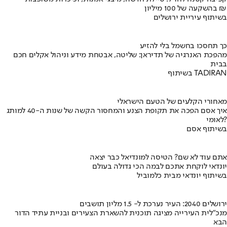
בהשקעה של 100 מיליון ₪
בשיתוף עיריית ירושלים
כך תחסכו בחשמל בלי להזיע
מהפכת האנרגיה של תדיראן: שליטה, אבטחת מידע וניהול אקלים חכם
בבית
בשיתוף TADIRAN
מאחורי הקלעים של הטעם הישראלי
איך אסם הפכה את תקופת הצנע והמחסור הקשה של שנות ה-40 למותג
לאומי?
בשיתוף אסם
אתם עוד לא שם? הטיסה למונדיאל כבר יצאה
יונדאי לוקחת אתכם לבמה הכי גדולה בעולם
בשיתוף יונדאי מבית כלמוביל
ירושלים 2040: העיר נערכת ל- 1.5 מליון תושבים
מנכ"לית העירייה מציגה תוכנית להשארת הצעירים ובניית עתיד הדור
הבא