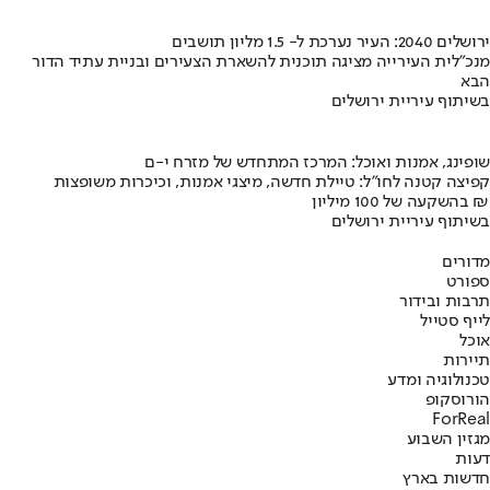
ירושלים 2040: העיר נערכת ל- 1.5 מליון תושבים
מנכ"לית העירייה מציגה תוכנית להשארת הצעירים ובניית עתיד הדור
הבא
בשיתוף עיריית ירושלים
שופינג, אמנות ואוכל: המרכז המתחדש של מזרח י-ם
קפיצה קטנה לחו"ל: טיילת חדשה, מיצגי אמנות, וכיכרות משופצות
בהשקעה של 100 מיליון ₪
בשיתוף עיריית ירושלים
מדורים
ספורט
תרבות ובידור
לייף סטייל
אוכל
תיירות
טכנולוגיה ומדע
הורוסקופ
ForReal
מגזין השבוע
דעות
חדשות בארץ