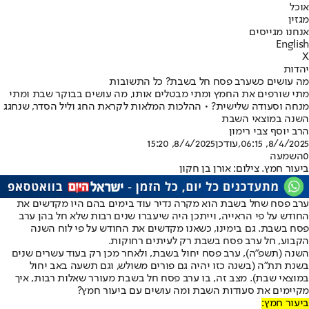
אוכל
מגזין
אנחנו מגייסים
English
X
יהדות
מה עושים כשערב פסח חל בשבת? כל התשובות
מתי שורפים את החמץ ומתי מבטלים אותו, מה עושים בבוקר שבת ומתי
מנחה וסעודה שלישית? • ההלכות המלאות לקראת החג וליל הסדר, שנחגג
השנה במוצאי השבת
הרב יוסף צבי רימון
8/4/2025, 06:15
,עודכן
8/4/2025, 15:20
0
השמעה
ביעור חמץ. צילום: אורן בן חקון
ערב פסח שחל בשבת הוא מקרה נדיר עוד בימים בהם היו מקדשים את
החודש על פי הראייה, וייתכן היה שיעברו שנים רבות שלא חל בהן ערב
פסח בשבת. גם בימינו, כשאנו מקדשים את החודש על פי לוח השנה
הקבוע, חל ערב פסח בשבת רק לעיתים רחוקות.
השנה (תשפ"ה), ערב פסח יחול בשבת, ולאחר מכן רק בעוד עשרים שנים
בשנת תת"ה (בשנה כזו יהיה גם פורים משולש, וגם תשעה באב יחול
במוצאי שבת). מצב זה, בו ערב פסח חל בשבת מעורר שאלות רבות, איך
מקיימים את סעודות השבת ומה עושים עם ביעור חמץ?
ביעור חמץ: