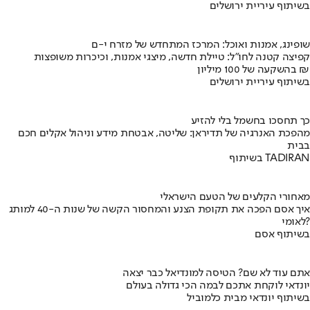
בשיתוף עיריית ירושלים
שופינג, אמנות ואוכל: המרכז המתחדש של מזרח י-ם
קפיצה קטנה לחו"ל: טיילת חדשה, מיצגי אמנות, וכיכרות משופצות
בהשקעה של 100 מיליון ₪
בשיתוף עיריית ירושלים
כך תחסכו בחשמל בלי להזיע
מהפכת האנרגיה של תדיראן: שליטה, אבטחת מידע וניהול אקלים חכם
בבית
בשיתוף TADIRAN
מאחורי הקלעים של הטעם הישראלי
איך אסם הפכה את תקופת הצנע והמחסור הקשה של שנות ה-40 למותג
לאומי?
בשיתוף אסם
אתם עוד לא שם? הטיסה למונדיאל כבר יצאה
יונדאי לוקחת אתכם לבמה הכי גדולה בעולם
בשיתוף יונדאי מבית כלמוביל