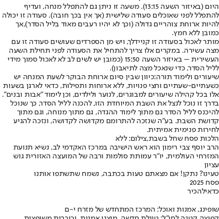
היום (באיזור השעה 13:15). משעה זו ניתן גם להתפלל מנחה, ועדיף
להתפלל לפני שאוכלים סעודה שלישית (אך אין בכך חובה). סעודה זו יכולה
להיות ארוחת צוהריים גדולה (וכך לא יהיו רעבים מאוד בליל הסדר),
אך
כמובן ללא חמץ
.
מותר לאכול בסעודה זו קניידלך, ויש מן הספרדים שעושים סעודה זו עם
מצה עשירה. במקרים אלו צריך להתחיל את הסעודה לפני תחילת השעה
העשירית – באיזור השעה 15:50 (כמובן יש לשים לב לא לאכול סמוך מידי
לליל הסדר, כדי שנאכל מצה לתיאבון).
שיעורים ולימוד תורה:
כיוון שבין סיום ארוחת הבוקר לשעת המנחה יש
כשעתיים-שעתיים וחצי פנויות, ללא ארוחות ותפילות, כדאי לארגן בשעות
אלו בכל קהילה שיעורים למבוגרים, לנוער ולילדים, וכן לימוד "אבות ובנים".
בדרך זו נוכל לנצל את השבת המיוחדת הזו, להכנה לליל הסדר, כך שנוכל
להיכנס לליל הסדר גם מתוך לימוד ההגדה, גם מתוך מנוחה, וגם מתוך
קדושת השבת. בע"ה שנזכה להתרומם מקדושה לקדושה, ונזכה להגיע
לחירות פנימית אמיתית.
הלכות פסח שחל בשבת,צילום: ללא
הרב יוסף צבי רימון הוא ראש הישיבה במרכז האקדמי לב, נשיא תנועת
המזרחי העולמית, יו"ר עמותת סולמות ורבה של המועצה האזורית גוש
עציון
טעינו? נתקן! אם מצאתם טעות בכתבה, נשמח שתשתפו אותנו
פסח 2025
כדאי
להכיר
שופינג, אמנות ואוכל: המרכז המתחדש של מזרח י-ם
קפיצה קטנה לחו"ל: טיילת חדשה, מיצגי אמנות, וכיכרות משופצות