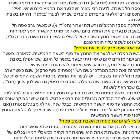
המשנה בפסחים (מט ע"א) דנה בשאלה מתי מבערים את החמץ כשערב
פסח חל בשבת. לדעת רבי מאיר יש לבער את החמץ ביום שישי, ואילו
חכמים ורבי אלעזר בר צדוק סוברים שצריך לבערו "בזמנו", דהיינו בשבת
עצמה.
להלכה פסקו הרמב"ם והשולחן ערוך (תמ"ד, א), שכאשר ערב פסח חל
בשבת מבערים את החמץ ביום שישי, אך מותר להשאיר חמץ לארוחות
שבת. אם יישאר חמץ בשבת יכול להשליכו לשירותים (משנה ברורה ס"ק
כ"א) או לשפוך עליו חומר פוגם.
עד איזו שעה צריך לבער את החמץ?
בשנה רגילה יש לבער את החמץ עד סוף השעה החמישית. לכאורה, כאשר
הביעור מוקדם ליום שישי ניתן לבער במשך כל היום, שכן אפילו בשבת
מותר לאכול חמץ, ובוודאי שאין איסור להשהותו ביום שישי.
למרות זאת כתב המרדכי בשם רש"י (פסחים סוף פרק א) שגם כאשר ערב
פסח חל להיות בשבת – יש לבער את החמץ עד סוף השעה החמישית של
יום שישי, גזרה משום שנה רגילה. בעקבותיו פסק גם השולחן ערוך (תמ"ד,
ב) שכך ראוי לעשות.
לסיכום, כשערב פסח חל בשבת בודקים חמץ ביום חמישי בערב (אור ליום
שישי), ולאחר הבדיקה מבטלים את החמץ כרגיל. ביום שישי בבוקר שורפים
את החמץ עד סוף השעה החמישית, כבכל שנה, אך לא מבטלים אותו (ואם
לא מתכוון לאכול יותר חמץ, יכול לבטלו כעת). בשבת צריך לבטל את החמץ
לפני סוף השעה החמישית.
כיצד לקיים את סעודות השבת בערב פסח?
בבואנו לתכנן את ארוחות השבת, עומדות בפנינו שתי אפשרויות
עקרוניות. אפשרות אחת היא שהארוחה תהיה ממאכלי חמץ ובכלים של
חמץ, ואפשרות שנייה היא שהארוחה תהיה כשרה לפסח ובכלי פסח.