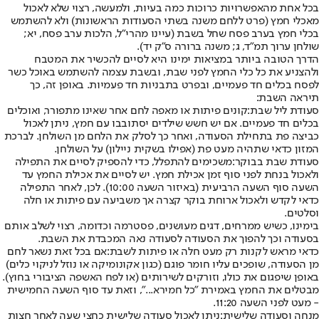
בכל אחת מהאפשרויות כרוכות כמה בעיות, ולמעשה, רצוי שלא לאכול
מאכלי חמץ (פרט ללחם משנה בשתי הסעודות הראשונות) ולא להשתמש
בכלי חמץ בערב פסח שחל בשבת (עיינו מהרי"ל, הלכות ערב פסח, יא;
שולחן ערוך תמ"ד, ג; משנה ברורה ס"ק יד).
הדרך הטובה ביותר במציאות ימינו היא לסיים להכשיר את המטבח
ולהצניע את כל כלי החמץ לפני שבת, ובשבת עצמה להשתמש באוכל כשר
לפסח בכלים חד פעמיים, ובפרט בתבניות חד פעמיות. באופן זה, כך
תיראה השבת:
סעודת ליל שבת:
קונים פיתות או מאפה לחם אחר שאינו מתפורר, ואוכלים
בכלים חד פעמיים. אם יש חשש שילדים יסתובבו עם חמץ, ניתן לאכול
כביצה פת בתחילת הסעודה, ואחר כך לסלק את הלחם מן השולחן. לברכת
המזון כדאי שתהיה מעט פת (אפילו בשקית ניילון) על השולחן.
סעודת שבת בבוקר:
משכימים להתפלל, כדי להספיק לסיים את התפילה
ולאכול בנחת לפני סוף זמן אכילת חמץ. יש לסיים את אכילת החמץ עד
השעה סוף השעה הרביעית (באיזור השעה 10:00). לכן, לאחר התפילה
כדאי לקדש ולאכול ארוחת בוקר קצרה אך משביעה עם פיתות או חלה
וסלטים.
בימינו, כשיש ממרחים, דגים מעושנים, פסטרמה וכדומה, רצוי לשלב אותם
בסעודה וכך להפוך את הסעודה לסעודה נאה המכבדת את השבת.
כדאי מראש לקנות רק מעט חלה או פיתות לשבת:
אם בכל זאת נשאר לחם
מן הסעודה, שופכים עליו חומר פוגם (כגון אקונומיקה או נוזל לניקוי כלים)
באופן שיפגום את כולו, וזורקים לשירותים (או לפח האשפה הציבורי בחוץ).
מבטלים את החמץ באמירת "כל חמירא...", וזאת עד סוף השעה החמישית
- מעט לפני השעה 11:20.
מנחה וסעודה שלישית:
ניתן לאכול סעודה שלישית כחצי שעה לאחר חצות