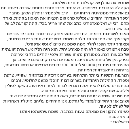
שחרצו את גורלן של קהילות יהודיות שלמות.
הקהילה היהודית בארפורט, שהייתה מרכז תורני ותוסס, איבדה באותו יום
גם את אחד ממנהיגיה הרוחניים – הרב אלכסנדרי זוסלין הכהן, מחבר
"ספר האגודה". יהודים שנמלטו מהמקום הנציחו את האסון בקינות, ואחד
מהם, רבי ישראל מארפורט, כתב את "ציון ארייך בכי", קינה קורעת לב על
מה שהתרחש.
מעבר לשפיכות הדמים, התרחש מסע מחיקה תרבותי: כתבי יד עבריים
יקרי ערך הושחתו ונבזזו. חלקם נשמרו בספריות שונות ברחבי גרמניה,
ומאוחר יותר הפכו לחלק ממה שמכונה כיום "אוסף ארפורט".
טבח ארפורט כאמור לא היה מאורע יחיד. הוא היה חלק משרשרת זוועתית
של מסעות רצח, במסגרתן נרצחו עשרות אלפי יהודים ברחבי אירופה
בפרק זמן של פחות משנתיים. המספרים המדויקים אינם ידועים, אך
ההערכות נעות בין 50,000 ל-100,000 יהודים שנרצחו או נספו בפרעות,
בריחות והתאבדויות המוניות.
הפרעות הקשות ביותר התרחשו בערים מרכזיות בגרמניה, שווייץ, צרפת
וספרד. הקהילות היהודיות בערים רבות חוסלו כמעט לחלוטין, ורבים
מהיהודים נאלצו להמיר את דתם או לברוח למזרח אירופה, בעיקר לפולין
ולליטא, שם קיבלו יחס סובלני יותר באותה תקופה.
אם חשבנו שימי הביניים מאחורינו, באה ההיסטוריה ומזכירה לנו שוב
ושוב: אנו היחידים לעמוד על גורלנו. אנו היחידים עליהם מוטלת האחריות
של לעולם לא עוד.
טעינו? נתקן! אם מצאתם טעות בכתבה, נשמח שתשתפו אותנו
גרמניה
טבח
כדאי
להכיר