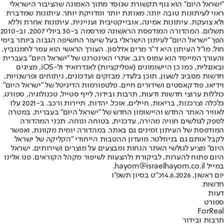
"ישראל היום" הוא גוף תקשורת שנוסד מתוך האמונה שהציבור הישראלי
ראוי לעיתונות טובה יותר, מאוזנת יותר ומדויקת יותר. עיתונות שמדברת
ולא צועקת. עיתונות אמינה, אובייקטיבית ועניינית. עיתונות אחרת וללא
תשלום. המהדורה המודפסת הראשונה פורסמה ב-30 ביולי 2007, וב-2010
הפך "ישראל היום" לעיתון הישראלי בעל שיעור החשיפה הגבוה ביותר בימי
חול. מו"ל העיתון היא ד"ר מרים אדלסון. העורך הראשי הוא עמר לחמנוביץ,
והעורך המייסד הוא עמוס רגב. אתרי האינטרנט של "ישראל היום" בעברית
ובאנגלית, כמו כן היישומונים (אפליקציות) לאנדרואיד ול-iOS, מציגים
חדשות מסביב לשעון, תוכן בלעדי, מבזקים ועדכונים, ניתוחים ופרשנויות,
וידיאו, פודקאסטים ושידורים חיים. פלטפורמות הדיגיטל של "ישראל היום"
כוללות ערוצי חדשות ודעות, תרבות ובידור, לייף סטייל, טכנולוגיה, ספורט,
כלכלה וצרכנות, בריאות, חיילים, אוכל, יהדות, תיירות ורכב. ב-2021 עלו
לאוויר האתר החדש והיישומון החדש של "ישראל היום" בעברית, במטרה
לספק לגולשים חוויה מהירה, עדכנית, בטוחה ונוחה. תכני המהדורה
המודפסת של העיתון זמינים גם באתר, במהדורה יומית מקוונת, ואפשר
לקבל אותם גם בניוזלטר. מועדון ההטבות הייחודי "הקליקה של ישראל
היום" מציע לגולשי האתר הנחות ומבצעים על מוצרים ושירותים. ישראל
היום פתוח להערות, לביקורת ולהצעות לשיפור מקהל הקוראים. פנו אלינו
במייל hayom@israelhayom.co.il.
יום ראשון, 14.6.2026
כ"ט בסיון תשפ"ו
חדשות
דעות
ספורט
ForReal
תרבות ובידור