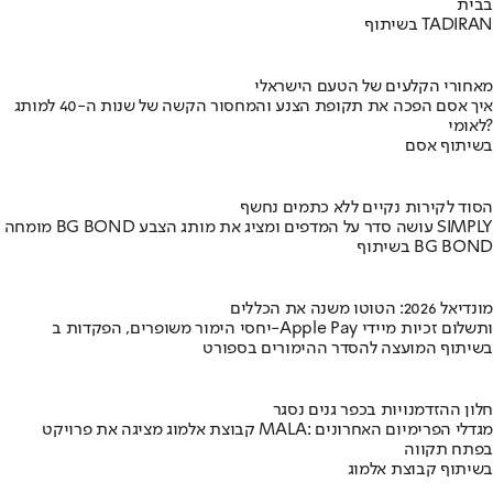
בבית
בשיתוף TADIRAN
מאחורי הקלעים של הטעם הישראלי
איך אסם הפכה את תקופת הצנע והמחסור הקשה של שנות ה-40 למותג
לאומי?
בשיתוף אסם
הסוד לקירות נקיים ללא כתמים נחשף
מומחה BG BOND עושה סדר על המדפים ומציג את מותג הצבע SIMPLY
בשיתוף BG BOND
מונדיאל 2026: הטוטו משנה את הכללים
יחסי הימור משופרים, הפקדות ב-Apple Pay ותשלום זכיות מיידי
בשיתוף המועצה להסדר ההימורים בספורט
חלון ההזדמנויות בכפר גנים נסגר
קבוצת אלמוג מציגה את פרויקט MALA: מגדלי הפרימיום האחרונים
בפתח תקווה
בשיתוף קבוצת אלמוג