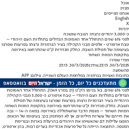
אוכל
מגזין
אנחנו מגייסים
English
X
יהדות
כ-3,000 יהודים נרצחו: הטבח שנשכח
לפני 676 שנים התחולל אחד האסונות הגדולים בתולדות העם היהודי –
טבח ארפורט • אלפים מבני הקהילה בעיר הגרמנית נרצחו בפרעות שפרצו
בעיצומה של תפילת השבת, כחלק מגזירות ק"ט שהתרחשו באירופה
בתקופת המוות השחור
מנדי שפירו
30/3/2025, 23:13
,עודכן
30/3/2025, 23:13
0
השמעה
כתובות נאציות בגרמניה במלחמת העולם השנייה. צילום: AFP
לפני 676 שנים, בא' בניסן ה'ק"ט (21 במרץ 1349), התחולל אחד האסונות
הגדולים בתולדות העם היהודי – טבח ארפורט. כ-3,000 מבני הקהילה
היהודית בעיר הגרמנית נרצחו בפרעות שפרצו בעיצומה של תפילת
השבת, כחלק מגזירות ק"ט שהתרחשו באירופה בתקופת המוות השחור.
המוות השחור – מגפת הדבר שהשתוללה באירופה במאה ה-14 – גבה
את חייהם של עשרות מיליונים, אך לא הסתפק בכך. בעיצומו של הכאוס,
הופצו עלילות דם שהאשימו את היהודים בהרעלת בארות ובגרימת
המגפה. התוצאה הייתה גל של פרעות אכזריות בערים רבות, בהן ארפורט,