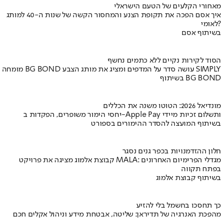
מאחורי הקלעים של הטעם הישראלי
איך אסם הפכה את תקופת הצנע והמחסור הקשה של שנות ה-40 למותג
לאומי?
בשיתוף אסם
הסוד לקירות נקיים ללא כתמים נחשף
מומחה BG BOND עושה סדר על המדפים ומציג את מותג הצבע SIMPLY
בשיתוף BG BOND
מונדיאל 2026: הטוטו משנה את הכללים
יחסי הימור משופרים, הפקדות ב-Apple Pay ותשלום זכיות מיידי
בשיתוף המועצה להסדר ההימורים בספורט
חלון ההזדמנויות בכפר גנים נסגר
קבוצת אלמוג מציגה את פרויקט MALA: מגדלי הפרימיום האחרונים
בפתח תקווה
בשיתוף קבוצת אלמוג
כך תחסכו בחשמל בלי להזיע
מהפכת האנרגיה של תדיראן: שליטה, אבטחת מידע וניהול אקלים חכם