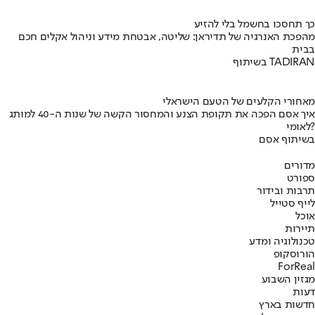
כך תחסכו בחשמל בלי להזיע
מהפכת האנרגיה של תדיראן: שליטה, אבטחת מידע וניהול אקלים חכם
בבית
בשיתוף TADIRAN
מאחורי הקלעים של הטעם הישראלי
איך אסם הפכה את תקופת הצנע והמחסור הקשה של שנות ה-40 למותג
לאומי?
בשיתוף אסם
מדורים
ספורט
תרבות ובידור
לייף סטייל
אוכל
תיירות
טכנולוגיה ומדע
הורוסקופ
ForReal
מגזין השבוע
דעות
חדשות בארץ