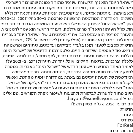
"ישראל היום" הוא גוף תקשורת שנוסד מתוך האמונה שהציבור הישראלי
ראוי לעיתונות טובה יותר, מאוזנת יותר ומדויקת יותר. עיתונות שמדברת
ולא צועקת. עיתונות אמינה, אובייקטיבית ועניינית. עיתונות אחרת וללא
תשלום. המהדורה המודפסת הראשונה פורסמה ב-30 ביולי 2007, וב-2010
הפך "ישראל היום" לעיתון הישראלי בעל שיעור החשיפה הגבוה ביותר בימי
חול. מו"ל העיתון היא ד"ר מרים אדלסון. העורך הראשי הוא עמר לחמנוביץ,
והעורך המייסד הוא עמוס רגב. אתרי האינטרנט של "ישראל היום" בעברית
ובאנגלית, כמו כן היישומונים (אפליקציות) לאנדרואיד ול-iOS, מציגים
חדשות מסביב לשעון, תוכן בלעדי, מבזקים ועדכונים, ניתוחים ופרשנויות,
וידיאו, פודקאסטים ושידורים חיים. פלטפורמות הדיגיטל של "ישראל היום"
כוללות ערוצי חדשות ודעות, תרבות ובידור, לייף סטייל, טכנולוגיה, ספורט,
כלכלה וצרכנות, בריאות, חיילים, אוכל, יהדות, תיירות ורכב. ב-2021 עלו
לאוויר האתר החדש והיישומון החדש של "ישראל היום" בעברית, במטרה
לספק לגולשים חוויה מהירה, עדכנית, בטוחה ונוחה. תכני המהדורה
המודפסת של העיתון זמינים גם באתר, במהדורה יומית מקוונת, ואפשר
לקבל אותם גם בניוזלטר. מועדון ההטבות הייחודי "הקליקה של ישראל
היום" מציע לגולשי האתר הנחות ומבצעים על מוצרים ושירותים. ישראל
היום פתוח להערות, לביקורת ולהצעות לשיפור מקהל הקוראים. פנו אלינו
במייל hayom@israelhayom.co.il.
יום רביעי, 3.6.2026
י"ח בסיון תשפ"ו
חדשות
דעות
ספורט
ForReal
תרבות ובידור