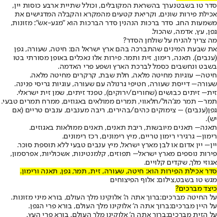
סדר טו בשבט
נערך בהשראת המקובלים, וכולל שתיית ארבע כוסות יין,
אכילת פירות שונים, וקריאת קטעים מהמקרא והקבלה המדגישים את
משמעות החג. סדר ברכות הנהנין סדר הברכות הוא "מגע-אש": מזונות,
גפן, עץ, אדמה, שהכול.
מה צריך להניח על שולחן הסדר?
את שבעת המינים שהתברכה בהם ארץ ישראל הם: חיטה, שעורה, גפן
(ענבים), תאנה, רימון, זית ותמר. פירות אלו נאכלים באופן מסורתי בטו
בשבט ונחשבים כסמל לברכת הארץ ושפע פרי האדמה.
חיטה
– עוגיות מחיטה מלאה, חלת שבת, קרקרים מחיטה מלאה.
שעורה
– דייסת שעורה, חטיפי גרנולה עם שעורה, עוגיות גריסי פנינה.
זית
– זיתים כבושים (שחורים/ירוקים), טפנד זיתים, שמן זית ישראלי.
תמר
– תמר מג'הול/חלאווי, תמרים ממולאים באגוזים, ממרח תמרים טבעי.
גפן
(ענבים) – צימוקים כהים/בהירים, ריבה מענבים, ענבים טריים (אם
יש).
תאנה
– תאנים מיובשות, ריבת תאנים, תאנים ממולאות באגוזים.
רימון
– גרגירי רימון טריים, מיץ רימונים, רכז רימונים.
יין
– יין אדום או לבן מארץ ישראל, מיץ ענבים טבעי ללא תוספת סוכר.
פירות נוספים מארץ ישראל
– תפוזים, קלמנטינות, אשכוליות, אפרסמון,
אגוזי מלך, שקדים קלויים.
סדר אכילת הפירות הוא: חיטה, שעורה, זית, תמר, גפן, תאנה ורימון.
מגש טו בשבט,צילום: אלוף הפיצוחים
כיצד מברכים?
על החיטה מברכים:
ברוך אתה ה' אלוקינו מלך העולם, בורא מיני מזונות.
על היין מברכים:
ברוך אתה ה' אלוקינו מלך העולם, בורא פרי הגפן.
על הזית מברכים:
ברוך אתה ה' אלוקינו מלך העולם, בורא פרי העץ.