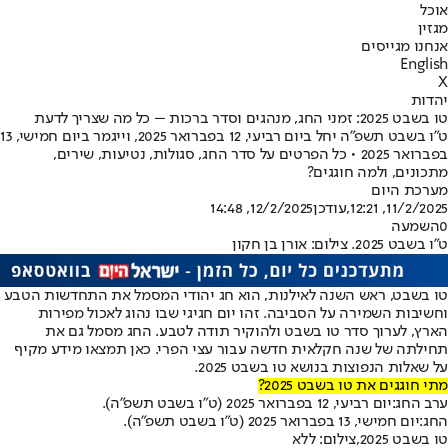
אוכל
מגזין
אנחנו מגייסים
English
X
יהדות
טו בשבט 2025: זמני החג, מנהגים וסדר ברכות – כל מה שצריך לדעת
ט"ו בשבט תשפ"ה יחל ביום רביעי, 12 בפברואר 2025, וייגמר ביום חמישי, 13
בפברואר 2025 • כל הפרטים על סדר החג, סגולות, נטיעות, שירים,
מתכונים, ולמה חוגגים?
מערכת היום
11/2/2025, 12:21
,עודכן
12/2/2025, 14:48
0
השמעה
ט"ו בשבט 2025. צילום: אורן בן חקון
טו בשבט
, ראש השנה לאילנות, הוא חג יהודי המסמל את התחדשות הטבע
וחשיבות השמירה על הסביבה. זהו יום חגיגי שבו נהוג לאכול מפירות
הארץ, לערוך סדר טו בשבט ולהוקיר תודה לטבע. החג מסמל גם את
תחילתה של שנה חקלאית חדשה עבור עצי הפרי. כאן תמצאו מידע מקיף
על שאלות הנפוצות בנושא טו בשבט 2025.
מתי חוגגים את טו בשבט 2025?
ערב החג:
יום רביעי, 12 בפברואר 2025 (ט"ו בשבט תשפ"ה).
החג:
יום חמישי, 13 בפברואר 2025 (ט"ו בשבט תשפ"ה).
טו בשבט 2025,צילום: ללא