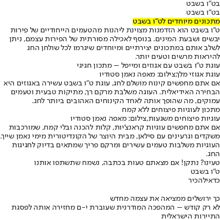
בט"ו בשבט
בט"ו בשבט
מתכונים מיוחדים לט"ו בשבט
ט"ו בשבט הוא הזדמנות מצוינת ליהנות מהטעמים הייחודיים של פירות
יבשים ושבעת המינים. בנוסף לאכילה מסורתית של הפירות עצמם, ניתן
לשלב אותם במתכונים יצירתיים ומיוחדים שיגרמו לכל שולחן החג
להיראות מרשים וטעים יותר.
עוגת ט"ו בשבט עם אגוזים ומייפל – מתכון חגיגי
עוגת אגוזי מלך,צילום: מאפה נאמן סטודיו
אם אתם מחפשים קינוח מושלם לחג, עוגת ט"ו בשבט עשירה באגוזים היא
הבחירה האידיאלית. העוגה משלבת מרקם רך, מתיקות טבעית וטעמים
עמוקים, מה שהופך אותה לאחד הקינוחים האהובים ביותר לחג.
מתכון לעוגיות פיצוחים ללא קמח
עוגיות פיצוחים משגעות,צילום: מאפה נאמן סטודיו
אם אתם מחפשים עוגיות קראנצ'יות, קלות להכנה ובלי קמח, שמורכבות
משקדים וגרעינים עם סילאן, מבית היוצר של הקונדיטורית מימי נאמן שייך.
העוגיות משלבות טעמים עשירים ומרקם פריך שמתאים בדיוק לחגיגות
החג.
טעינו? נתקן! אם מצאתם טעות בכתבה, נשמח שתשתפו אותנו
ט"ו בשבט
כדאי
להכיר
כך ירושלים ממציאה את עצמה מחדש
לא רק קודש – המהפכה המודרנית שעוברת י-ם מחזירה אותה לפסגת
התיירות הישראלית