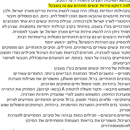
בנושא חשיבות העצים והשמירה על הטבע.
למה דווקא פירות יבשים מזוהים עם טו בשבט?
בקהילות יהודיות בגולה היה קשה להשיג פירות טריים מארץ ישראל, ולכן
פירות מיובשים שהובאו משם הפכו לסמל לחג. כיום, הם מסמלים חיבור
היסטורי לארץ ישראל ולברכותיה. אכילת פירות יבשים היא אחד המנהגים
המרכזיים בט"ו בשבט, במיוחד בקרב קהילות יהודיות בתפוצות, שבהן לא
תמיד ניתן היה להשיג פירות טריים מארץ ישראל. אך מעבר למסורת,
לפירות היבשים יש גם ערכים תזונתיים וסגולות בריאותיות רבות.
להפסיק עם הפירות היבשים?,צילום: יהושע יוסף
פירות יבשים עשירים בויטמינים, מינרלים, וסיבים תזונתיים. הם מספקים
מקור טבעי לאנרגיה, תורמים לבריאות מערכת העיכול ומכילים נוגדי חמצון
המסייעים בהגנה על הגוף. בנוסף, יש הטוענים שהם
הדלק הטבעי לשיפור
הביצועים
.
סגולות של פירות יבשים נפוצים בט"ו בשבט
תמרים
– נחשבים לאחד המזונות הבריאים ביותר. התמרים עשירים
בסיבים תזונתיים, ברזל, מגנזיום ואשלגן, ומשפרים את פעילות מערכת
העיכול. ביהדות, תמר מסמל חיים מתוקים וארוכים.
משמש מיובש
– מקור מעולה לויטמין A (בטא-קרוטן), המחזק את הראייה
ומערכת החיסון. המשמש נחשב לפרי שמעניק חיוניות ואנרגיה.
צימוקים
– מלאים בנוגדי חמצון, ברזל וסיבים תזונתיים. מסייעים לאיזון
הסוכר בדם ולחיזוק המערכת החיסונית. ביהדות, הצימוקים מסמלים שפע
ופריון.
שזיפים מיובשים
– מכילים כמות גבוהה של סיבים, המסייעים למערכת
העיכול, משפרים את בריאות העצמות ומפחיתים את הסיכון
לאוסטאופורוזיס.