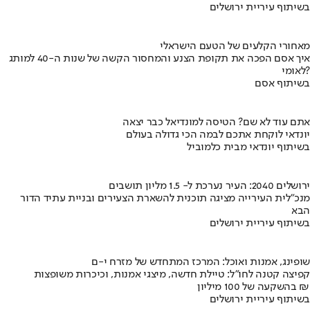
בשיתוף עיריית ירושלים
מאחורי הקלעים של הטעם הישראלי
איך אסם הפכה את תקופת הצנע והמחסור הקשה של שנות ה-40 למותג
לאומי?
בשיתוף אסם
אתם עוד לא שם? הטיסה למונדיאל כבר יצאה
יונדאי לוקחת אתכם לבמה הכי גדולה בעולם
בשיתוף יונדאי מבית כלמוביל
ירושלים 2040: העיר נערכת ל- 1.5 מליון תושבים
מנכ"לית העירייה מציגה תוכנית להשארת הצעירים ובניית עתיד הדור
הבא
בשיתוף עיריית ירושלים
שופינג, אמנות ואוכל: המרכז המתחדש של מזרח י-ם
קפיצה קטנה לחו"ל: טיילת חדשה, מיצגי אמנות, וכיכרות משופצות
בהשקעה של 100 מיליון ₪
בשיתוף עיריית ירושלים