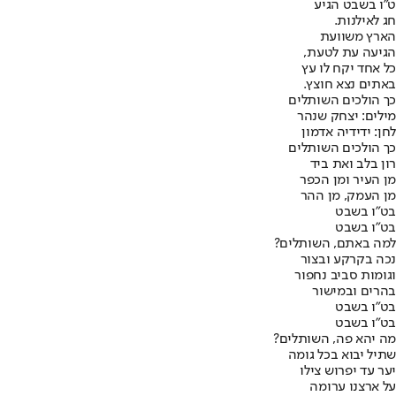
ט"ו בשבט הגיע
חג לאילנות.
הארץ משוועת
הגיעה עת לטעת,
כל אחד יקח לו עץ
באתים נצא חוצץ.
כך הולכים השותלים
מילים: יצחק שנהר
לחן: ידידיה אדמון
כך הולכים השותלים
רון בלב ואת ביד
מן העיר ומן הכפר
מן העמק, מן ההר
בט"ו בשבט
בט"ו בשבט
למה באתם, השותלים?
נכה בקרקע ובצור
וגומות סביב נחפור
בהרים ובמישור
בט"ו בשבט
בט"ו בשבט
מה יהא פה, השותלים?
שתיל יבוא בכל גומה
יער עד יפרוש צילו
על ארצנו ערומה