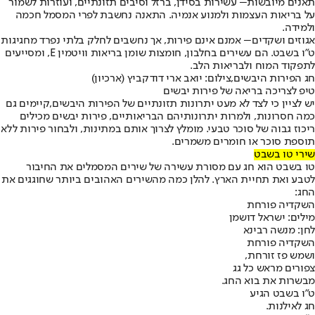
תאנים מיובשות
– עשירות בסידן, ברזל וסיבים תזונתיים, ועוזרות לשמור
על בריאות העצמות ולמנוע אנמיה. התאנה נחשבת לפרי המסמל חכמה
ולמידה.
אגוזים ושקדים
– אמנם אינם פירות, אך נחשבים לחלק בלתי נפרד מחגיגות
ט"ו בשבט. הם עשירים בחלבון, חומצות שומן בריאות וויטמין E, ומסייעים
לתפקוד המוח ולבריאות הלב.
חג הפירות היבשים,צילום: יואב ארי דודקביץ (ארכיון)
טיפ לצריכה בריאה של פירות יבשים
יש לציין כי לצד לא מעט יתרונות תזונתיים של הפירות היבשים,
קיימים גם
כמה חסרונות
, ולמרות יתרונותיהם הבריאותיים, פירות יבשים מכילים
ריכוז גבוה של סוכר טבעי. מומלץ לצרוך אותם במתינות, ולבחור פירות ללא
תוספת סוכר או חומרים משמרים.
שירי טו בשבט
טו בשבט הוא חג עם מסורת עשירה של שירים המסמלים את החיבור
לטבע ואת תחיית הארץ. להלן כמה מהשירים האהובים ביותר שחוגגים את
החג:
השקדיה פורחת
מילים: ישראל דושמן
לחן: מנשה רבינא
השקדיה פורחת
ושמש פז זורחת,
צפורים מראש כל גג
מבשרות את בוא החג.
ט"ו בשבט הגיע
חג לאילנות.