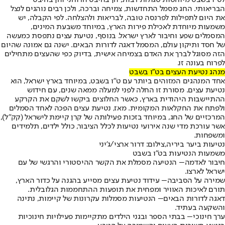
הבריאותי. החג מסמל התחדשות, צמיחה וברכה, ולכן רבים נוהגים לנצל
את היום לתפילות לפרנסה טובה, לבריאות ולהצלחה. לפי הקבלה, יש
משמעות מיוחדת לאכילת פירות הארץ, במיוחד משבעת המינים,
המסמלים שפע וחיבור לארץ ישראל. בנוסף, נטיעת עצים נתפסת כמעשה
של חסד ותיקון עולם, המסמל דאגה לדורות הבאים. ישנה גם אמונה שהיום
הזה מסוגל לברך את האדם בצמיחה אישית, בדיוק כפי שהעצים מתחילים
לפרוח בעונה זו.
מנהג נטיעת העצים בט"ו בשבט
אחד המנהגים המזוהים ביותר עם ט"ו בשבט, במיוחד בארץ ישראל, הוא
נטיעת עצים. מסורת זו החלה לפני למעלה ממאה שנים, עם חידוש
ההתיישבות היהודית בארץ, כאשר החלוצים ביקשו לשקם את הקרקע
ולפתח את החקלאות המקומית. מאז, נטיעת עצים הפכה לאחד הסמלים
המרכזיים של החג, במיוחד בזכות פעילותה של קרן קיימת לישראל (קק"ל),
אשר עורכת מדי שנה אירועי נטיעות לכלל הציבור, כולל ילדים, תלמידים
ומשפחות.
נטיעות ביער ביריה,צילום: דרור ארצי/ג'יני
משמעות הנטיעות בט"ו בשבט
חיבור לאדמה
– הנטיעה מסמלת את הקשר ההיסטורי והרגשי של עם
ישראל לארצו.
שמירה על הסביבה
– עידוד נטיעת עצים מסייע בהגנה על כדור הארץ,
תורם לאיכות האוויר ומפחית את תופעות ההתחממות הגלובלית.
דאגה לדורות הבאים
– הנטיעות מסמלות עקרונות של קיימות, נתינה
והשקעה בעתיד.
ערך חינוכי
– בבתי הספר ובגני הילדים מתקיימות פעילויות חינוכיות