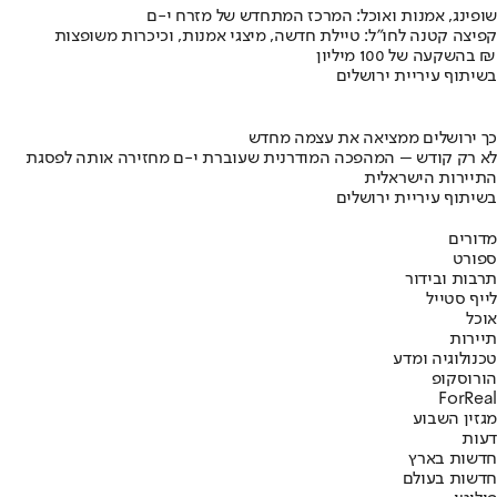
שופינג, אמנות ואוכל: המרכז המתחדש של מזרח י-ם
קפיצה קטנה לחו"ל: טיילת חדשה, מיצגי אמנות, וכיכרות משופצות
בהשקעה של 100 מיליון ₪
בשיתוף עיריית ירושלים
כך ירושלים ממציאה את עצמה מחדש
לא רק קודש – המהפכה המודרנית שעוברת י-ם מחזירה אותה לפסגת
התיירות הישראלית
בשיתוף עיריית ירושלים
מדורים
ספורט
תרבות ובידור
לייף סטייל
אוכל
תיירות
טכנולוגיה ומדע
הורוסקופ
ForReal
מגזין השבוע
דעות
חדשות בארץ
חדשות בעולם