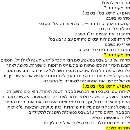
מה תרצו לדעת?
מה מקור החג?
האם יש חופש בט"ו בשבט?
סדר טו בשבט
קדושת הארץ ופירותיה – ברכה אחרונה לט"ו בשבט
סגולות ט"ו בשבט
מנהג נטיעת העצים בט"ו בשבט
למה דווקא פירות יבשים מזוהים עם טו בשבט?
שירי טו בשבט
מתכונים מיוחדים לט"ו בשבט
מה מקור החג?
מקורו של טו בשבט במשנה, שם הוא מוזכר כ"ראש השנה לאילנות". חכמים
קבעו תאריך זה כקו פרשת מים לענייני תרומות ומעשרות, כלומר, לאחר
ט"ו בשבט מתחילים לחשב שנת מס חדשה לכל ענייני הפירות. עם הזמן,
החג קיבל משמעות רחבה יותר והפך להזדמנות להדגיש את הקשר בין עם
ישראל לארצו, ואת המחויבות לשמירה על הסביבה.
האם יש חופש בט"ו בשבט?
למרות שטו בשבט הוא חג חשוב בלוח השנה היהודי, הוא אינו נחשב חג
רשמי המעניק חופשה לתלמידים או לעובדים. המשמעות היא שכל מוסדות
החינוך פועלים כרגיל, וכך גם רוב מקומות העבודה. עם זאת, בבתי הספר
בישראל נהוג לקיים פעילויות מיוחדות, כגון נטיעות, הרצאות על איכות
הסביבה, וקיום סדר טו בשבט כפעילות חינוכית לתלמידים.
ללוח החופשות המלא
ילדים מתכוננים לטו בשבט,צילום: אייל מרגולין ג'יני
סדר טו בשבט