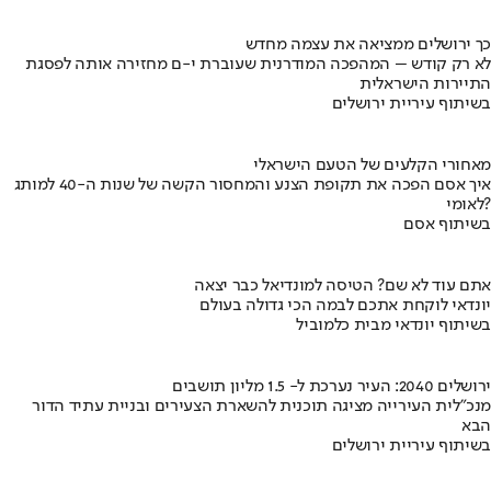
כך ירושלים ממציאה את עצמה מחדש
לא רק קודש – המהפכה המודרנית שעוברת י-ם מחזירה אותה לפסגת
התיירות הישראלית
בשיתוף עיריית ירושלים
מאחורי הקלעים של הטעם הישראלי
איך אסם הפכה את תקופת הצנע והמחסור הקשה של שנות ה-40 למותג
לאומי?
בשיתוף אסם
אתם עוד לא שם? הטיסה למונדיאל כבר יצאה
יונדאי לוקחת אתכם לבמה הכי גדולה בעולם
בשיתוף יונדאי מבית כלמוביל
ירושלים 2040: העיר נערכת ל- 1.5 מליון תושבים
מנכ"לית העירייה מציגה תוכנית להשארת הצעירים ובניית עתיד הדור
הבא
בשיתוף עיריית ירושלים