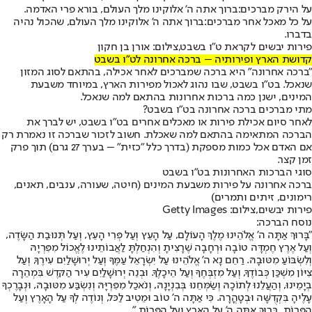
על הירק מברכים:
ברוך אתה ה' אלוקינו מלך העולם, בורא פרי האדמה.
על כל מאכל אחר מברכים:
ברוך אתה ה' אלוקינו מלך העולם, שהכול נהיה
בדברו.
פירות יבשים לקראת ט"ו בשבט,צילום: אורן בן חקון
קדושת הארץ ופירותיה – ברכה אחרונה לט"ו בשבט
"ברכה אחרונה" היא ברכה שמברכים לאחר אכילה, בהתאם לסוג המזון
שנאכל. בט"ו בשבט, שבו נהוג לאכול מפירות הארץ, במיוחד משבעת
המינים, ישנן כמה ברכות אחרונות בהתאם למה שנאכל.
מתי מברכים ברכה אחרונה בט"ו בשבט?
לאחר סיום אכילת פירות או מאכלים אחרים בט"ו בשבט, יש לברך את
הברכה המתאימה בהתאם למה שאכלת. חשוב לזכור שברכה זו נאמרת רק
אם האדם אכל כמות מספקת (בדרך כלל "כזית" – בערך 27 גרם) תוך פרק
זמן קצר.
סוגי הברכות האחרונות בט"ו בשבט
ברכה אחרונה על פירות משבעת המינים (חיטה, שעורה, ענבים, תאנים,
רימונים, זיתים ותמרים)
פירות יבשים,צילום: Getty Images
נוסח הברכה:
"בָּרוּךְ אַתָּה ה' אֱלֹהֵינוּ מֶלֶךְ הָעוֹלָם, עַל הָעֵץ וְעַל פְּרִי הָעֵץ, וְעַל תְּנוּבַת הַשָּׂדֶה,
וְעַל אֶרֶץ חֶמְדָּה טוֹבָה וּרְחָבָה שֶׁרָצִיתָ וְהִנְחַלְתָּ לַאֲבוֹתֵינוּ לֶאֱכוֹל מִפִּרְיָהּ
וְלִשְׂבּוֹעַ מִטּוּבָהּ. רַחֵם נָא ה' אֱלֹהֵינוּ עַל יִשְׂרָאֵל עַמֶּךָ וְעַל יְרוּשָׁלַיִם עִירֶךָ, וְעַל
צִיּוֹן מִשְׁכַּן כְּבוֹדֶךָ, וְעַל מִזְבְּחֶךָ וְעַל הֵיכָלֶךָ. וּבְנֵה יְרוּשָׁלַיִם עִיר הַקּדֶשׁ בִּמְהֵרָה
בְיָמֵינוּ, וְהַעֲלֵנוּ לְתוֹכָהּ וְשַׂמְּחֵנוּ בְּבִנְיָנָהּ, וְנֹאכַל מִפִּרְיָּהּ וְנִשְׂבַּע מִטּוּבָהּ, וּנְבָרֶכְךָ
עָלֶיהָ בִּקְדֻשָּׁה וּבְטָהֳרָה. כִּי אַתָּה ה' טוֹב וּמֵטִיב לַכּל, וְנוֹדֶה לְךָ עַל הָאָרֶץ וְעַל
הַפֵּרוֹת. בָּרוּךְ אַתָּה ה' עַל הָאָרֶץ וְעַל הַפֵּרוֹת."