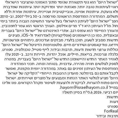
"ישראל היום" הוא גוף תקשורת שנוסד מתוך האמונה שהציבור הישראלי
ראוי לעיתונות טובה יותר, מאוזנת יותר ומדויקת יותר. עיתונות שמדברת
ולא צועקת. עיתונות אמינה, אובייקטיבית ועניינית. עיתונות אחרת וללא
תשלום. המהדורה המודפסת הראשונה פורסמה ב-30 ביולי 2007, וב-2010
הפך "ישראל היום" לעיתון הישראלי בעל שיעור החשיפה הגבוה ביותר בימי
חול. מו"ל העיתון היא ד"ר מרים אדלסון. העורך הראשי הוא עמר לחמנוביץ,
והעורך המייסד הוא עמוס רגב. אתרי האינטרנט של "ישראל היום" בעברית
ובאנגלית, כמו כן היישומונים (אפליקציות) לאנדרואיד ול-iOS, מציגים
חדשות מסביב לשעון, תוכן בלעדי, מבזקים ועדכונים, ניתוחים ופרשנויות,
וידיאו, פודקאסטים ושידורים חיים. פלטפורמות הדיגיטל של "ישראל היום"
כוללות ערוצי חדשות ודעות, תרבות ובידור, לייף סטייל, טכנולוגיה, ספורט,
כלכלה וצרכנות, בריאות, חיילים, אוכל, יהדות, תיירות ורכב. ב-2021 עלו
לאוויר האתר החדש והיישומון החדש של "ישראל היום" בעברית, במטרה
לספק לגולשים חוויה מהירה, עדכנית, בטוחה ונוחה. תכני המהדורה
המודפסת של העיתון זמינים גם באתר, במהדורה יומית מקוונת, ואפשר
לקבל אותם גם בניוזלטר. מועדון ההטבות הייחודי "הקליקה של ישראל
היום" מציע לגולשי האתר הנחות ומבצעים על מוצרים ושירותים. ישראל
היום פתוח להערות, לביקורת ולהצעות לשיפור מקהל הקוראים. פנו אלינו
במייל hayom@israelhayom.co.il.
יום רביעי, 3.6.2026
י"ח בסיון תשפ"ו
חדשות
דעות
ספורט
ForReal
תרבות ובידור