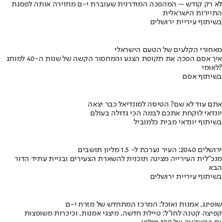
לא רק קודש – המהפכה המודרנית שעוברת י-ם מחזירה אותה לפסגת
התיירות הישראלית
בשיתוף עיריית ירושלים
מאחורי הקלעים של הטעם הישראלי
איך אסם הפכה את תקופת הצנע והמחסור הקשה של שנות ה-40 למותג
לאומי?
בשיתוף אסם
אתם עוד לא שם? הטיסה למונדיאל כבר יצאה
יונדאי לוקחת אתכם לבמה הכי גדולה בעולם
בשיתוף יונדאי מבית כלמוביל
ירושלים 2040: העיר נערכת ל- 1.5 מליון תושבים
מנכ"לית העירייה מציגה תוכנית להשארת הצעירים ובניית עתיד הדור
הבא
בשיתוף עיריית ירושלים
שופינג, אמנות ואוכל: המרכז המתחדש של מזרח י-ם
קפיצה קטנה לחו"ל: טיילת חדשה, מיצגי אמנות, וכיכרות משופצות