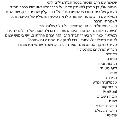
שפיצר עם הרב קוטנר בכפר חב"ד,צילום: ללא
בימים אלו, בן הוזמן להעתק חדרו של הרבי מליובאוויטש בכפר חב"ד,
העתק של בית המדרש המפורסם "770" בברוקלין שבניו-יורק, שם הניח
תפילין עם הרב קוטנר שהעניק לו את כיסוי התפילין של חטיבת גולני
לשמחתו הרבה.
הישר מאיטליה, כיסוי התפילין של גולני,צילום: ללא
"בשנה האחרונה אנחנו רואים התעוררות גדולה מאוד של חיילים להניח
תפילין", אמר יו"ר צעירי חב"ד הרב יוסף יצחק אהרונוב, "יש ביקוש עצום
לזוגות תפילין ולציציות - כדי לחזק את ההגנה והשמירה".
טעינו? נתקן! אם מצאתם טעות בכתבה, נשמח שתשתפו אותנו
חב"ד
עופרת יצוקה
תפילין
מדורים
ספורט
תרבות ובידור
לייף סטייל
אוכל
תיירות
טכנולוגיה ומדע
הורוסקופ
ForReal
מגזין השבוע
דעות
חדשות בארץ
חדשות בעולם
פוליטי