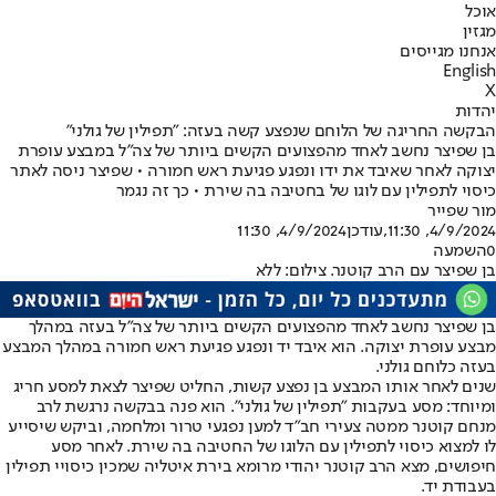
אוכל
מגזין
אנחנו מגייסים
English
X
יהדות
הבקשה החריגה של הלוחם שנפצע קשה בעזה: "תפילין של גולני"
בן שפיצר נחשב לאחד מהפצועים הקשים ביותר של צה"ל במבצע עופרת
יצוקה לאחר שאיבד את ידו ונפגע פגיעת ראש חמורה • שפיצר ניסה לאתר
כיסוי לתפילין עם לוגו של בחטיבה בה שירת • כך זה נגמר
מור שפייר
4/9/2024, 11:30
,עודכן
4/9/2024, 11:30
0
השמעה
בן שפיצר עם הרב קוטנר. צילום: ללא
בן שפיצר נחשב לאחד מהפצועים הקשים ביותר של צה"ל בעזה במהלך
מבצע עופרת יצוקה. הוא איבד יד ונפגע פגיעת ראש חמורה במהלך המבצע
בעזה כלוחם גולני.
שנים לאחר אותו המבצע בן נפצע קשות, החליט שפיצר לצאת למסע חריג
ומיוחד: מסע בעקבות "תפילין של גולני". הוא פנה בבקשה נרגשת לרב
מנחם קוטנר ממטה צעירי חב"ד למען נפגעי טרור ומלחמה, וביקש שיסייע
לו למצוא כיסוי לתפילין עם הלוגו של החטיבה בה שירת. לאחר מסע
חיפושים, מצא הרב קוטנר יהודי מרומא בירת איטליה שמכין כיסויי תפילין
בעבודת יד.