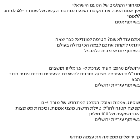
מאחורי הקלעים של הטעם הישראלי
איך אסם הפכה את תקופת הצנע והמחסור הקשה של שנות ה-40 למותג
לאומי?
בשיתוף אסם
אתם עוד לא שם? הטיסה למונדיאל כבר יצאה
יונדאי לוקחת אתכם לבמה הכי גדולה בעולם
בשיתוף יונדאי מבית כלמוביל
ירושלים 2040: העיר נערכת ל- 1.5 מליון תושבים
מנכ"לית העירייה מציגה תוכנית להשארת הצעירים ובניית עתיד הדור
הבא
בשיתוף עיריית ירושלים
שופינג, אמנות ואוכל: המרכז המתחדש של מזרח י-ם
קפיצה קטנה לחו"ל: טיילת חדשה, מיצגי אמנות, וכיכרות משופצות
בהשקעה של 100 מיליון ₪
בשיתוף עיריית ירושלים
כך ירושלים ממציאה את עצמה מחדש