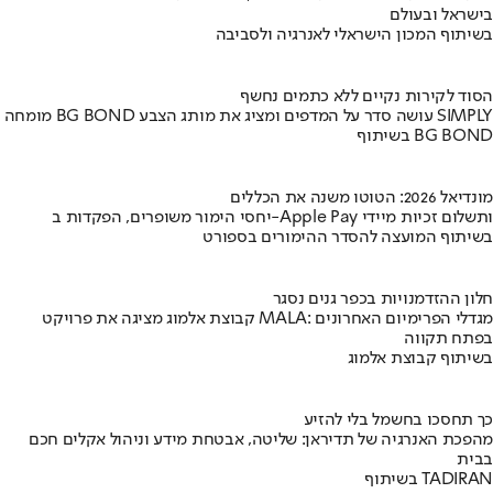
בישראל ובעולם
בשיתוף המכון הישראלי לאנרגיה ולסביבה
הסוד לקירות נקיים ללא כתמים נחשף
מומחה BG BOND עושה סדר על המדפים ומציג את מותג הצבע SIMPLY
בשיתוף BG BOND
מונדיאל 2026: הטוטו משנה את הכללים
יחסי הימור משופרים, הפקדות ב-Apple Pay ותשלום זכיות מיידי
בשיתוף המועצה להסדר ההימורים בספורט
חלון ההזדמנויות בכפר גנים נסגר
קבוצת אלמוג מציגה את פרויקט MALA: מגדלי הפרימיום האחרונים
בפתח תקווה
בשיתוף קבוצת אלמוג
כך תחסכו בחשמל בלי להזיע
מהפכת האנרגיה של תדיראן: שליטה, אבטחת מידע וניהול אקלים חכם
בבית
בשיתוף TADIRAN