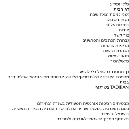
כללי ומידע
דף הבית
זמני כניסת וצאת שבת
מגזין השבוע
בחירות 2026
אודות
צור קשר
נבחרת הכתבים והפרשנים
מדיניות פרטיות
הצהרת נגישות
תנאי שימוש
כדאי
להכיר
כך תחסכו בחשמל בלי להזיע
מהפכת האנרגיה של תדיראן: שליטה, אבטחת מידע וניהול אקלים חכם
בבית
בשיתוף TADIRAN
מבטיחים רציפות אנרגטית תפעולית בשגרה ובחירום
פסגת האנרגיה במעמד שגריר ארה"ב, שר האנרגיה ובכירי התעשייה
בישראל ובעולם
בשיתוף המכון הישראלי לאנרגיה ולסביבה