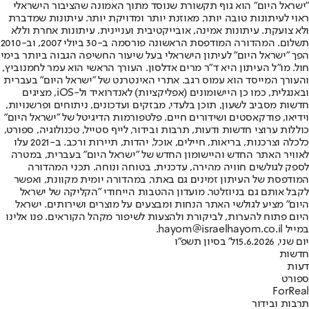
"ישראל היום" הוא גוף תקשורת שנוסד מתוך האמונה שהציבור הישראלי
ראוי לעיתונות טובה יותר, מאוזנת יותר ומדויקת יותר. עיתונות שמדברת
ולא צועקת. עיתונות אמינה, אובייקטיבית ועניינית. עיתונות אחרת וללא
תשלום. המהדורה המודפסת הראשונה פורסמה ב-30 ביולי 2007, וב-2010
הפך "ישראל היום" לעיתון הישראלי בעל שיעור החשיפה הגבוה ביותר בימי
חול. מו"ל העיתון היא ד"ר מרים אדלסון. העורך הראשי הוא עמר לחמנוביץ,
והעורך המייסד הוא עמוס רגב. אתרי האינטרנט של "ישראל היום" בעברית
ובאנגלית, כמו כן היישומונים (אפליקציות) לאנדרואיד ול-iOS, מציגים
חדשות מסביב לשעון, תוכן בלעדי, מבזקים ועדכונים, ניתוחים ופרשנויות,
וידיאו, פודקאסטים ושידורים חיים. פלטפורמות הדיגיטל של "ישראל היום"
כוללות ערוצי חדשות ודעות, תרבות ובידור, לייף סטייל, טכנולוגיה, ספורט,
כלכלה וצרכנות, בריאות, חיילים, אוכל, יהדות, תיירות ורכב. ב-2021 עלו
לאוויר האתר החדש והיישומון החדש של "ישראל היום" בעברית, במטרה
לספק לגולשים חוויה מהירה, עדכנית, בטוחה ונוחה. תכני המהדורה
המודפסת של העיתון זמינים גם באתר, במהדורה יומית מקוונת, ואפשר
לקבל אותם גם בניוזלטר. מועדון ההטבות הייחודי "הקליקה של ישראל
היום" מציע לגולשי האתר הנחות ומבצעים על מוצרים ושירותים. ישראל
היום פתוח להערות, לביקורת ולהצעות לשיפור מקהל הקוראים. פנו אלינו
במייל hayom@israelhayom.co.il.
יום שני, 15.6.2026
ל' בסיון תשפ"ו
חדשות
דעות
ספורט
ForReal
תרבות ובידור