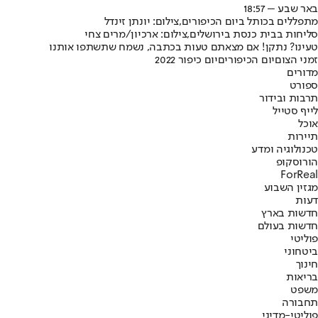
באר שבע – 18:57
מתפללים בכותל ביום הכיפורים,צילום: יונתן זינדל
סליחות בבית כנסת בירושלים,צילום: ארכיון/מרים צחי
טעינו? נתקן! אם מצאתם טעות בכתבה, נשמח שתשתפו אותנו
זמני הצום
יום הכיפורים
יום כיפור 2022
מדורים
ספורט
תרבות ובידור
לייף סטייל
אוכל
תיירות
טכנולוגיה ומדע
הורוסקופ
ForReal
מגזין השבוע
דעות
חדשות בארץ
חדשות בעולם
פוליטי
ביטחוני
חינוך
בריאות
משפט
תחבורה
פוליטי-מדיני