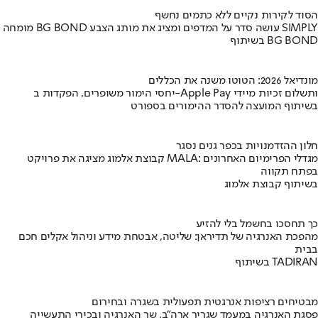
הסוד לקירות נקיים ללא כתמים נחשף
מומחה BG BOND עושה סדר על המדפים ומציג את מותג הצבע SIMPLY
בשיתוף BG BOND
מונדיאל 2026: הטוטו משנה את הכללים
יחסי הימור משופרים, הפקדות ב-Apple Pay ותשלום זכיות מיידי
בשיתוף המועצה להסדר ההימורים בספורט
חלון ההזדמנויות בכפר גנים נסגר
קבוצת אלמוג מציגה את פרויקט MALA: מגדלי הפרימיום האחרונים
בפתח תקווה
בשיתוף קבוצת אלמוג
כך תחסכו בחשמל בלי להזיע
מהפכת האנרגיה של תדיראן: שליטה, אבטחת מידע וניהול אקלים חכם
בבית
בשיתוף TADIRAN
מבטיחים רציפות אנרגטית תפעולית בשגרה ובחירום
פסגת האנרגיה במעמד שגריר ארה"ב, שר האנרגיה ובכירי התעשייה