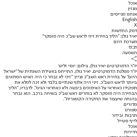
אוכל
מגזין
אנחנו מגייסים
English
X
דסק החדשות
יאיר גולן: "הליך בחירת זיני לראש שב"כ היה מופקר"
מערכת היום
13:21
השמעה
יו"ר הדמוקרטים יאיר גולן, צילום: יוסי זליגר
יו"ר מפלגת הדמוקרטים, יאיר גולן, התייחס בוועידת השנתית של "ישראל
היום" על בחירת ראש השב"כ וציין: "זיני לא נבחר כי היה האיש המתאים
ביותר לראש השב״כ. זיני היה אלוף שנתיים בלבד ולא זכה למלא את
תפקידו כאחראי על האימונים ביבשה ולא כאחראי הגיס". לדבריו, "הליך
הבחירה היה מופקר. לא בוחרים ראש שב״כ בשיחה ברכב. הוא נבחר
בהנחה שיעצור את החקירה הקטארית".
מדורים
ספורט
תרבות ובידור
לייף סטייל
אוכל
תיירות