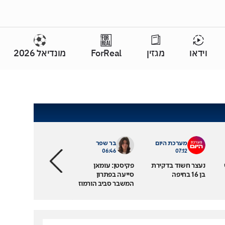
וידאו
מגזין
ForReal
מונדיאל 2026
מערכת היום
בר שפר
06:46
07:12
נעצר חשוד בדקירת
פקיסטן: עומאן
בן 16 בחיפה
סייעה בפתרון
המשבר סביב הורמוז