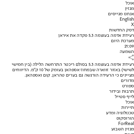
אוכל
מגזין
אנחנו מגייסים
English
X
דסק החדשות
רעידת אדמה בעוצמה 5.3 פקדה את איראן
מערכת היום
21:09
השמעה
רעידת אדמה בעוצמה 5.3 בסולם ריכטר התרחשה הלילה (בין חמישי
לשישי) באזור זווארה שבמחוז אספהאן בעומק של 10 ק"מ. הדיווחים
מציינים כי הרעידה הורגשה גם בערים טהראן, קום ואספהאן.
מדורים
ספורט
תרבות ובידור
לייף סטייל
אוכל
תיירות
טכנולוגיה ומדע
הורוסקופ
ForReal
מגזין השבוע