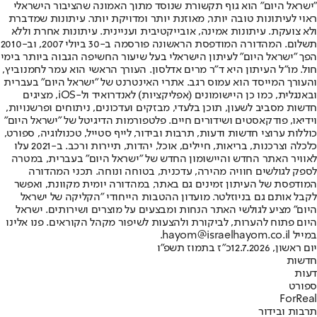
"ישראל היום" הוא גוף תקשורת שנוסד מתוך האמונה שהציבור הישראלי
ראוי לעיתונות טובה יותר, מאוזנת יותר ומדויקת יותר. עיתונות שמדברת
ולא צועקת. עיתונות אמינה, אובייקטיבית ועניינית. עיתונות אחרת וללא
תשלום. המהדורה המודפסת הראשונה פורסמה ב-30 ביולי 2007, וב-2010
הפך "ישראל היום" לעיתון הישראלי בעל שיעור החשיפה הגבוה ביותר בימי
חול. מו"ל העיתון היא ד"ר מרים אדלסון. העורך הראשי הוא עמר לחמנוביץ,
והעורך המייסד הוא עמוס רגב. אתרי האינטרנט של "ישראל היום" בעברית
ובאנגלית, כמו כן היישומונים (אפליקציות) לאנדרואיד ול-iOS, מציגים
חדשות מסביב לשעון, תוכן בלעדי, מבזקים ועדכונים, ניתוחים ופרשנויות,
וידיאו, פודקאסטים ושידורים חיים. פלטפורמות הדיגיטל של "ישראל היום"
כוללות ערוצי חדשות ודעות, תרבות ובידור, לייף סטייל, טכנולוגיה, ספורט,
כלכלה וצרכנות, בריאות, חיילים, אוכל, יהדות, תיירות ורכב. ב-2021 עלו
לאוויר האתר החדש והיישומון החדש של "ישראל היום" בעברית, במטרה
לספק לגולשים חוויה מהירה, עדכנית, בטוחה ונוחה. תכני המהדורה
המודפסת של העיתון זמינים גם באתר, במהדורה יומית מקוונת, ואפשר
לקבל אותם גם בניוזלטר. מועדון ההטבות הייחודי "הקליקה של ישראל
היום" מציע לגולשי האתר הנחות ומבצעים על מוצרים ושירותים. ישראל
היום פתוח להערות, לביקורת ולהצעות לשיפור מקהל הקוראים. פנו אלינו
במייל hayom@israelhayom.co.il.
יום ראשון, 12.7.2026
כ"ז בתמוז תשפ"ו
חדשות
דעות
ספורט
ForReal
תרבות ובידור