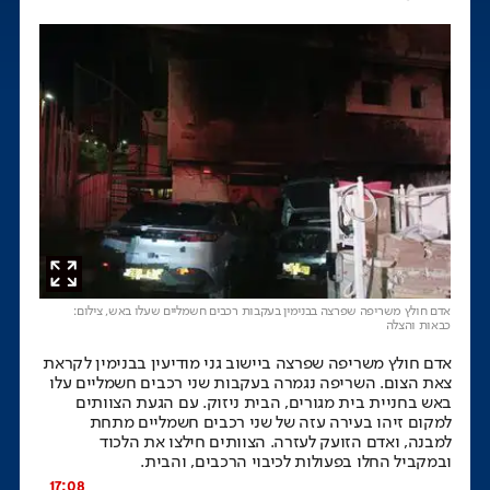
אדם חולץ משריפה שפרצה בבנימין בעקבות רכבים חשמליים שעלו באש
, צילום:
כבאות והצלה
אדם חולץ משריפה שפרצה ביישוב גני מודיעין בבנימין לקראת
צאת הצום. השריפה נגמרה בעקבות שני רכבים חשמליים עלו
באש בחניית בית מגורים, הבית ניזוק. עם הגעת הצוותים
למקום זיהו בעירה עזה של שני רכבים חשמליים מתחת
למבנה, ואדם הזועק לעזרה. הצוותים חילצו את הלכוד
ובמקביל החלו בפעולות לכיבוי הרכבים, והבית.
17:08