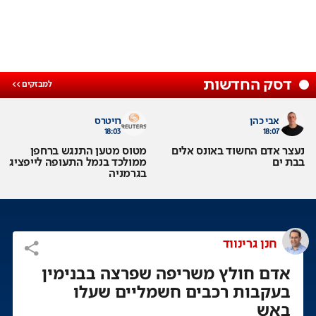
דסק החדשות
אבי כהן
רויטרס
18:03
18:07
נעצר אדם החשוד באונס אלים
מטוס מטען התנגש ברחפן
בבת ים
ממולכד בנמל התעופה לייפציג
בגרמניה
חנן גרינווד
אדם חולץ משריפה שפרצה בבנימין
בעקבות רכבים חשמליים שעלו
באש