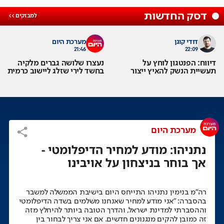
דסק החדשות
דודי קוגן
מערכת היום
21:46
22:09
דיווח: הפנטגון לוחץ על
נעצרו שלושה גברים מלקיה
תעשיית הנשק להאיץ ייצור
בחשד לירי שזלג ליישוב כרמית
מערכת היום
נתניהו: מודע למחיר הדיפלומטי -
אך בוחר בניצחון על אויבינו
This
is
a
רה"מ בנימין נתניהו התייחס היום בישיבת הממשלה למשבר
No compatible source was found for this media.
modal
בהסברה: "אני מודע למחיר שאנחנו משלמים בשדה הדיפלומטי
window.
וההסברתי למדינת ישראל, והדרך הטובה ביותר להיחלץ מזה
זה כמובן להקים מנגנונים חדשים. אם אני צריך לבחור בין