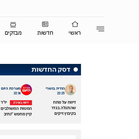
ראשי
חדשות
מבזקים
דסק החדשות
הודיה בושרי
מערכת היום
22:16
22:23
דיווח על פתח
יו"ר
דיווח בארה"ב
שהתגלה בגדר
המטות המשולבים
בקיבוץ זיקים
קיין מחפש "נתיב
שבעוטף עזה
יציאה" מהמלחמה
עם איראן