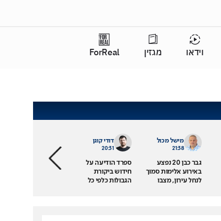
וידאו
מגזין
ForReal
מישל מכול
דודי קוגן
20:31
21:38
גבר כבן 20 נפצע
ספרד הודיעה על
באירוע אלימות סמוך
חידוש ביקורת
לנחל עירון, מצבו
הגבולות כלפי כל
קשה
המגיעים מאיטליה