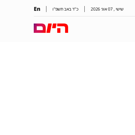
En
שישי ,
07
אוג׳
2026
כ"ד באב תשפ"ו